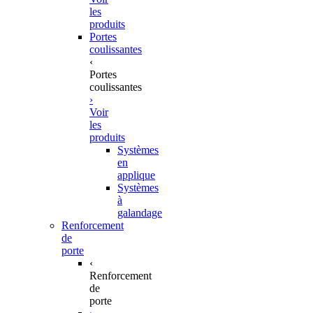
les
produits
Portes
coulissantes
‹
Portes
coulissantes
›
Voir
les
produits
Systèmes
en
applique
Systèmes
à
galandage
Renforcement
de
porte
‹
Renforcement
de
porte