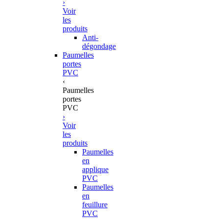
›
Voir
les
produits
Anti-
dégondage
Paumelles
portes
PVC
‹
Paumelles
portes
PVC
›
Voir
les
produits
Paumelles
en
applique
PVC
Paumelles
en
feuillure
PVC