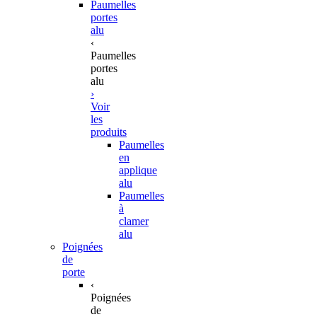
Paumelles
portes
alu
‹
Paumelles
portes
alu
›
Voir
les
produits
Paumelles
en
applique
alu
Paumelles
à
clamer
alu
Poignées
de
porte
‹
Poignées
de