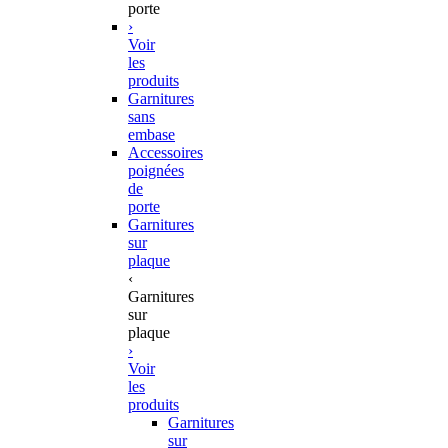
porte
›
Voir
les
produits
Garnitures
sans
embase
Accessoires
poignées
de
porte
Garnitures
sur
plaque
‹
Garnitures
sur
plaque
›
Voir
les
produits
Garnitures
sur