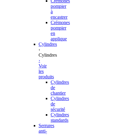
Crémones
pompier
à
encastrer
Crémones
pompier
en
applique
Cylindres
‹
Cylindres
›
Voir
les
produits
Cylindres
de
chantier
Cylindres
de
sécurité
Cylindres
standards
Serrures
anti-