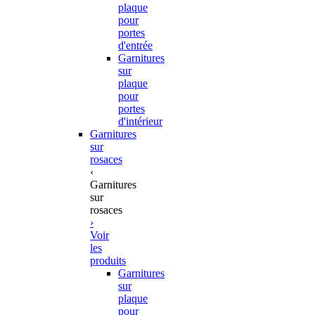
plaque
pour
portes
d'entrée
Garnitures
sur
plaque
pour
portes
d'intérieur
Garnitures
sur
rosaces
‹
Garnitures
sur
rosaces
›
Voir
les
produits
Garnitures
sur
plaque
pour