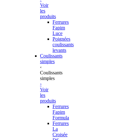
Voir
les
produits
Ferrures
Fapim
Luce
Poignées
coulissants
levants
Coulissants
simples
‹
Coulissants
simples
›
Voir
les
produits
Ferrures
Fapim
Formula
Ferrures
La
Croisée