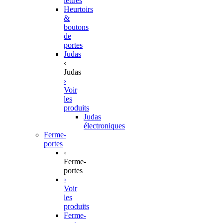
lettres
Heurtoirs
&
boutons
de
portes
Judas
‹
Judas
›
Voir
les
produits
Judas
électroniques
Ferme-
portes
‹
Ferme-
portes
›
Voir
les
produits
Ferme-