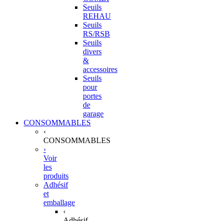
Seuils
REHAU
Seuils
RS/RSB
Seuils
divers
&
accessoires
Seuils
pour
portes
de
garage
CONSOMMABLES
‹
CONSOMMABLES
›
Voir
les
produits
Adhésif
et
emballage
‹
Adhésif