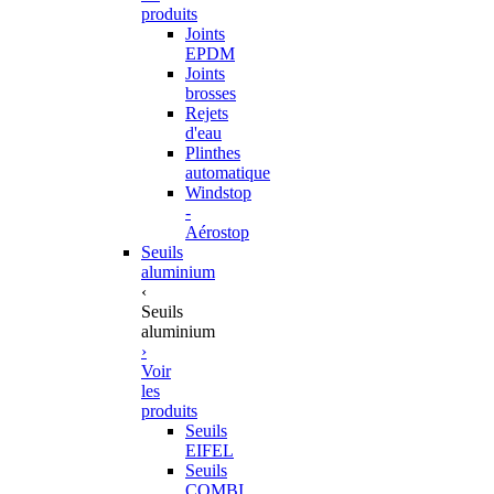
produits
Joints
EPDM
Joints
brosses
Rejets
d'eau
Plinthes
automatique
Windstop
-
Aérostop
Seuils
aluminium
‹
Seuils
aluminium
›
Voir
les
produits
Seuils
EIFEL
Seuils
COMBI