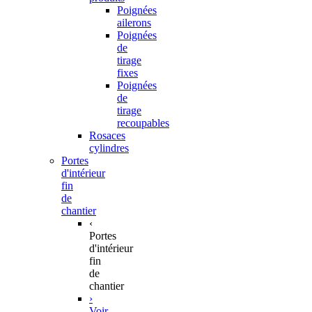
Poignées
ailerons
Poignées
de
tirage
fixes
Poignées
de
tirage
recoupables
Rosaces
cylindres
Portes
d'intérieur
fin
de
chantier
‹
Portes
d'intérieur
fin
de
chantier
›
Voir