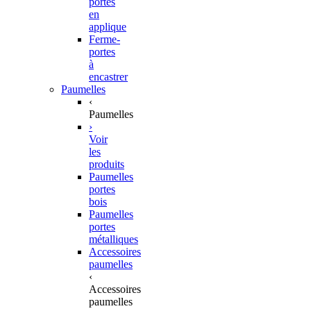
portes
en
applique
Ferme-
portes
à
encastrer
Paumelles
‹
Paumelles
›
Voir
les
produits
Paumelles
portes
bois
Paumelles
portes
métalliques
Accessoires
paumelles
‹
Accessoires
paumelles