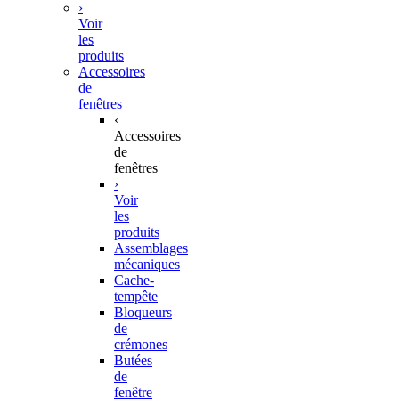
›
Voir
les
produits
Accessoires
de
fenêtres
‹
Accessoires
de
fenêtres
›
Voir
les
produits
Assemblages
mécaniques
Cache-
tempête
Bloqueurs
de
crémones
Butées
de
fenêtre