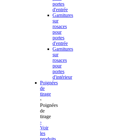
portes
d'entrée
Garnitures
sur
rosaces
pour
portes
d'entrée
Garnitures
sur
rosaces
pour
portes
d'intérieur
Poignées
de
tirage
‹
Poignées
de
tirage
›
Voir
les
produits