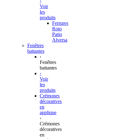
›
Voir
les
produits
Ferrures
Roto
Patio
Alversa
Fenêtres
battantes
‹
Fenêtres
battantes
›
Voir
les
produits
Crémones
décoratives
en
applique
‹
Crémones
décoratives
en