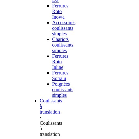
DS
Ferrures
Roto
Inowa
Accessoires
coulissants
simples
Chariots
coulissants
simples
Ferrures
Roto
Inline
Ferrures
Sotralu
Poignées
coulissants
simples
Coulissants
à
translation
‹
Coulissants
à
translation