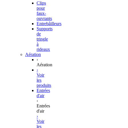
Clips
pour
faux-
ouvrants
Entrebâilleurs
Supports
de
tringle
à
rideaux
Aération
‹
Aération
›
Voir
les
produits
Entrées
d'air
‹
Entrées
d'air
›
Voir
les