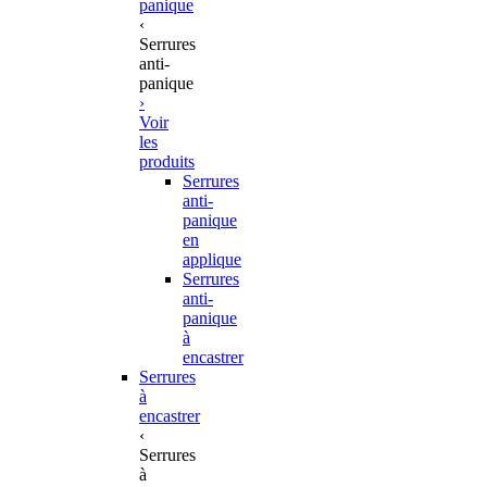
panique
‹
Serrures
anti-
panique
›
Voir
les
produits
Serrures
anti-
panique
en
applique
Serrures
anti-
panique
à
encastrer
Serrures
à
encastrer
‹
Serrures
à