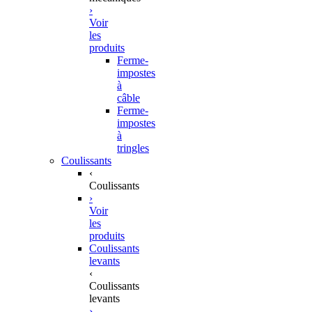
›
Voir
les
produits
Ferme-
impostes
à
câble
Ferme-
impostes
à
tringles
Coulissants
‹
Coulissants
›
Voir
les
produits
Coulissants
levants
‹
Coulissants
levants
›