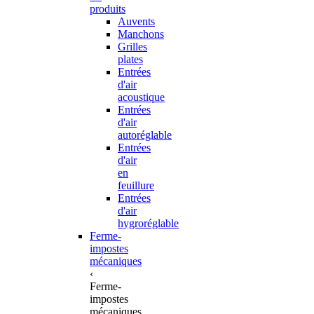
produits
Auvents
Manchons
Grilles
plates
Entrées
d'air
acoustique
Entrées
d'air
autoréglable
Entrées
d'air
en
feuillure
Entrées
d'air
hygroréglable
Ferme-
impostes
mécaniques
‹
Ferme-
impostes
mécaniques