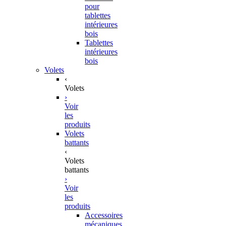
pour
tablettes
intérieures
bois
Tablettes
intérieures
bois
Volets
‹
Volets
›
Voir
les
produits
Volets
battants
‹
Volets
battants
›
Voir
les
produits
Accessoires
mécaniques