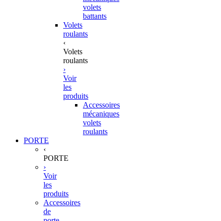
volets
battants
Volets
roulants
‹
Volets
roulants
›
Voir
les
produits
Accessoires
mécaniques
volets
roulants
PORTE
‹
PORTE
›
Voir
les
produits
Accessoires
de
porte