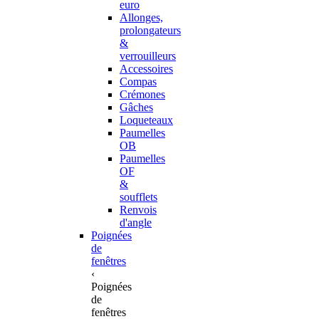
euro
Allonges,
prolongateurs
&
verrouilleurs
Accessoires
Compas
Crémones
Gâches
Loqueteaux
Paumelles
OB
Paumelles
OF
&
soufflets
Renvois
d'angle
Poignées
de
fenêtres
‹
Poignées
de
fenêtres