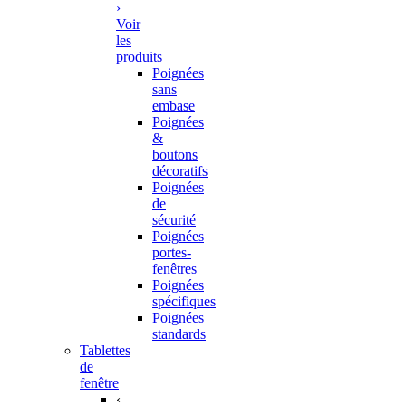
›
Voir
les
produits
Poignées
sans
embase
Poignées
&
boutons
décoratifs
Poignées
de
sécurité
Poignées
portes-
fenêtres
Poignées
spécifiques
Poignées
standards
Tablettes
de
fenêtre
‹