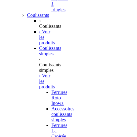
à
tringles
Coulissants
‹
Coulissants
› Voir
les
produits
Coulissants
simples
‹
Coulissants
simples
› Voir
les
produits
Ferrures
Roto
Inowa
Accessoires
coulissants
simples
Ferrures
La
Croisée