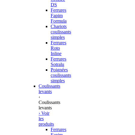
DS
Ferrures
Fapim
Formula
Chariots
coulissants
simples
Ferrures
Roto
Inline
Ferrures
Sotralu
Poignées
coulissants
simples
Coulissants
levants
‹
Coulissants
levants
› Voir
les
produits
Ferrures
Fapim