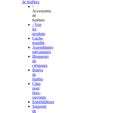
de fenêtres
‹
Accessoires
de
fenêtres
› Voir
les
produits
Cache-
tempête
Assemblages
mécaniques
Bloqueurs
de
crémones
Butées
de
fenêtre
Clips
pour
faux-
ouvrants
Entrebâilleurs
Supports
de