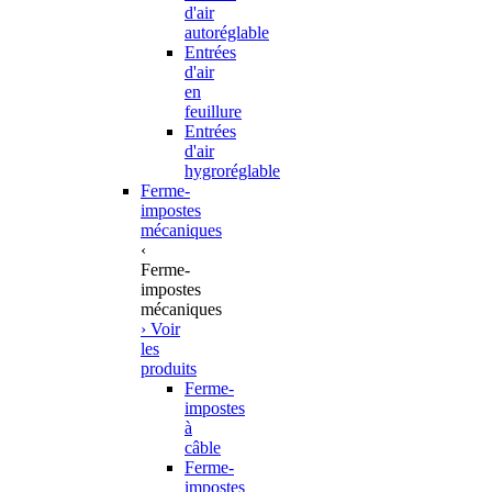
d'air
autoréglable
Entrées
d'air
en
feuillure
Entrées
d'air
hygroréglable
Ferme-
impostes
mécaniques
‹
Ferme-
impostes
mécaniques
› Voir
les
produits
Ferme-
impostes
à
câble
Ferme-
impostes