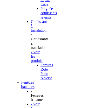
Luce
Poignées
coulissants
levants
Coulissants
à
translation
‹
Coulissants
à
translation
› Voir
les
produits
Ferrures
Roto
Patio
Alversa
Fenêtres
battantes
‹
Fenêtres
battantes
› Voir