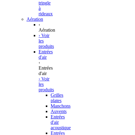
tringle
à
rideaux
Aération
‹
Aération
› Voir
les
produits
Entrées
d'air
‹
Entrées
d'air
› Voir
les
produits
Grilles
plates
Manchons
Auvents
Entrées
d'air
acoustique
Entrées