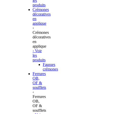
les
produits
Crémones
décoratives
en
applique
‹
Crémones
décoratives
en
applique
› Voir
les
produits
Fausses
crémones
Ferrures
OB,
OF &
soufflets
‹
Ferrures
OB,
OF &
soufflets