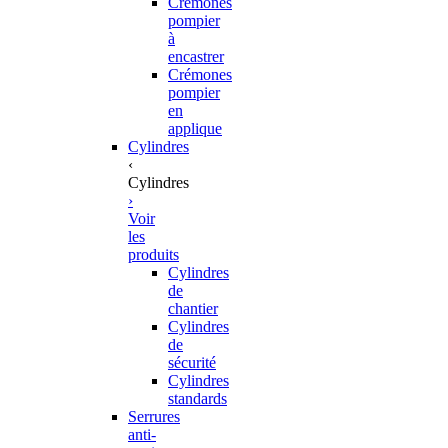
Crémones
pompier
à
encastrer
Crémones
pompier
en
applique
Cylindres
‹
Cylindres
›
Voir
les
produits
Cylindres
de
chantier
Cylindres
de
sécurité
Cylindres
standards
Serrures
anti-