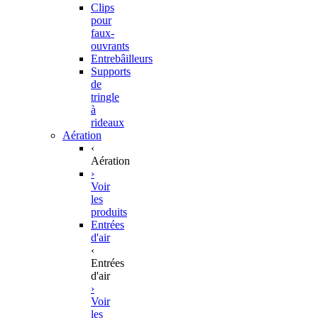
Clips
pour
faux-
ouvrants
Entrebâilleurs
Supports
de
tringle
à
rideaux
Aération
‹
Aération
›
Voir
les
produits
Entrées
d'air
‹
Entrées
d'air
›
Voir
les