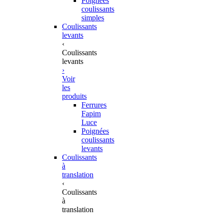
Poignées
coulissants
simples
Coulissants
levants
‹
Coulissants
levants
›
Voir
les
produits
Ferrures
Fapim
Luce
Poignées
coulissants
levants
Coulissants
à
translation
‹
Coulissants
à
translation