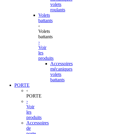
volets
roulants
Volets
battants
‹
Volets
battants
›
Voir
les
produits
Accessoires
mécaniques
volets
battants
PORTE
‹
PORTE
›
Voir
les
produits
Accessoires
de
porte