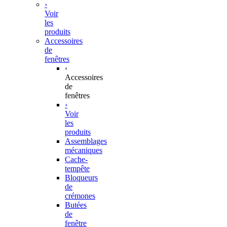
›
Voir
les
produits
Accessoires
de
fenêtres
‹
Accessoires
de
fenêtres
›
Voir
les
produits
Assemblages
mécaniques
Cache-
tempête
Bloqueurs
de
crémones
Butées
de
fenêtre