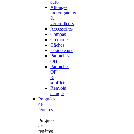
euro
Allonges,
prolongateurs
&
verrouilleurs
Accessoires
Compas
Crémones
Gâches
Loqueteaux
Paumelles
OB
Paumelles
OF
&
soufflets
Renvois
d'angle
Poignées
de
fenêtres
‹
Poignées
de
fenêtres