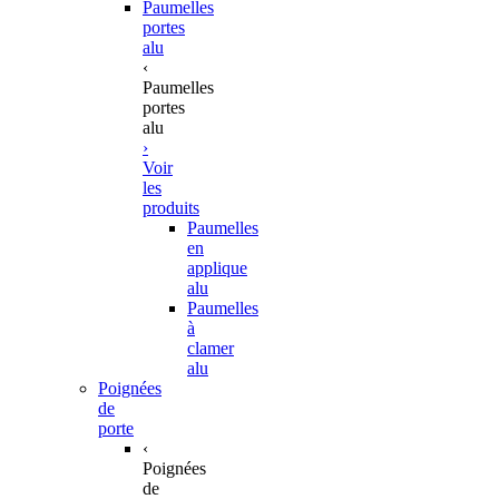
Paumelles
portes
alu
‹
Paumelles
portes
alu
›
Voir
les
produits
Paumelles
en
applique
alu
Paumelles
à
clamer
alu
Poignées
de
porte
‹
Poignées
de