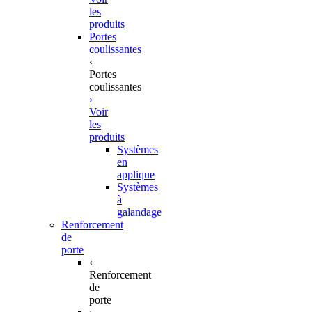
les
produits
Portes
coulissantes
‹
Portes
coulissantes
›
Voir
les
produits
Systèmes
en
applique
Systèmes
à
galandage
Renforcement
de
porte
‹
Renforcement
de
porte