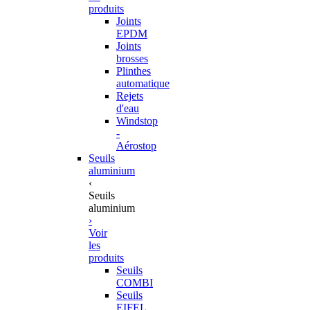
produits
Joints
EPDM
Joints
brosses
Plinthes
automatique
Rejets
d'eau
Windstop
-
Aérostop
Seuils
aluminium
‹
Seuils
aluminium
›
Voir
les
produits
Seuils
COMBI
Seuils
EIFEL