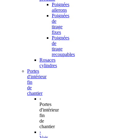
Poignées
ailerons
Poignées
de
tirage
fixes
Poignées
de
tirage
recoupables
Rosaces
cylindres
Portes
d'intérieur
fin
de
chantier
‹
Portes
d'intérieur
fin
de
chantier
›
Voir