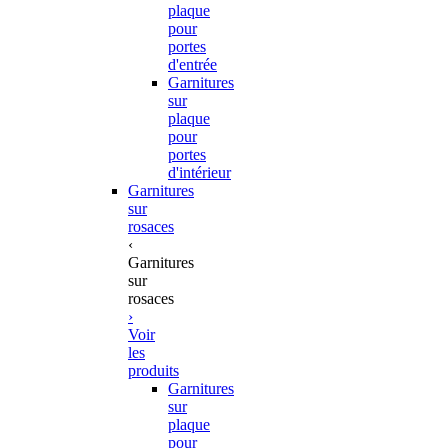
plaque
pour
portes
d'entrée
Garnitures
sur
plaque
pour
portes
d'intérieur
Garnitures
sur
rosaces
‹
Garnitures
sur
rosaces
›
Voir
les
produits
Garnitures
sur
plaque
pour