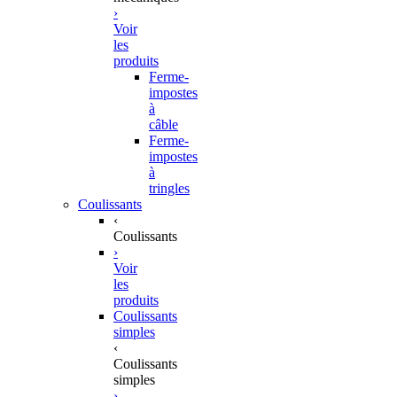
›
Voir
les
produits
Ferme-
impostes
à
câble
Ferme-
impostes
à
tringles
Coulissants
‹
Coulissants
›
Voir
les
produits
Coulissants
simples
‹
Coulissants
simples
›