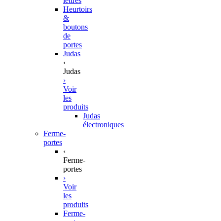
lettres
Heurtoirs
&
boutons
de
portes
Judas
‹
Judas
›
Voir
les
produits
Judas
électroniques
Ferme-
portes
‹
Ferme-
portes
›
Voir
les
produits
Ferme-