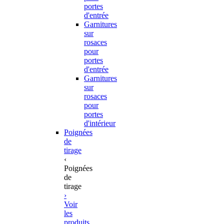
portes
d'entrée
Garnitures
sur
rosaces
pour
portes
d'entrée
Garnitures
sur
rosaces
pour
portes
d'intérieur
Poignées
de
tirage
‹
Poignées
de
tirage
›
Voir
les
produits