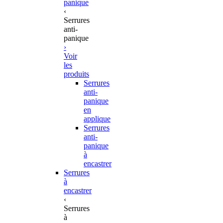
panique
‹
Serrures
anti-
panique
›
Voir
les
produits
Serrures
anti-
panique
en
applique
Serrures
anti-
panique
à
encastrer
Serrures
à
encastrer
‹
Serrures
à