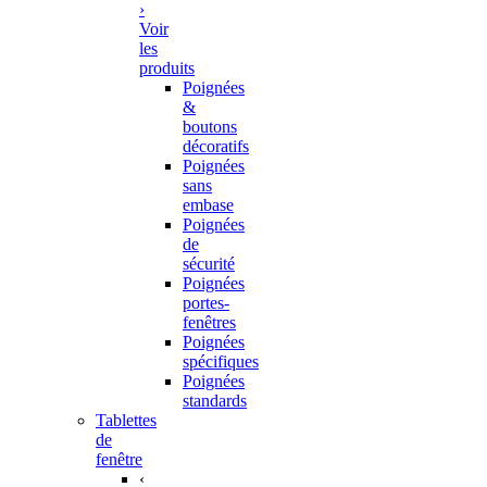
›
Voir
les
produits
Poignées
&
boutons
décoratifs
Poignées
sans
embase
Poignées
de
sécurité
Poignées
portes-
fenêtres
Poignées
spécifiques
Poignées
standards
Tablettes
de
fenêtre
‹