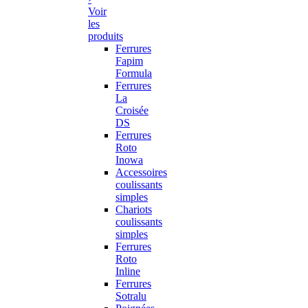
Voir
les
produits
Ferrures
Fapim
Formula
Ferrures
La
Croisée
DS
Ferrures
Roto
Inowa
Accessoires
coulissants
simples
Chariots
coulissants
simples
Ferrures
Roto
Inline
Ferrures
Sotralu