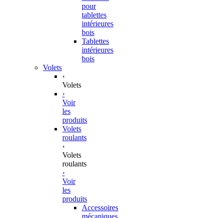
pour
tablettes
intérieures
bois
Tablettes
intérieures
bois
Volets
‹
Volets
›
Voir
les
produits
Volets
roulants
‹
Volets
roulants
›
Voir
les
produits
Accessoires
mécaniques