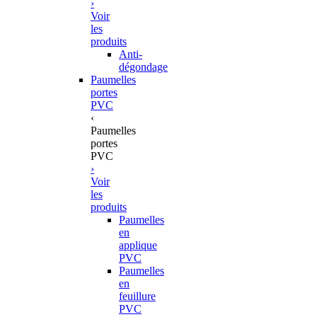
›
Voir
les
produits
Anti-
dégondage
Paumelles
portes
PVC
‹
Paumelles
portes
PVC
›
Voir
les
produits
Paumelles
en
applique
PVC
Paumelles
en
feuillure
PVC