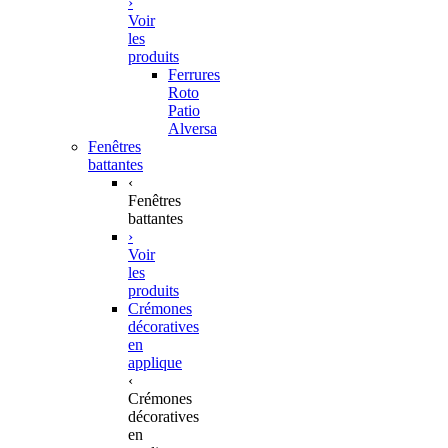
›
Voir
les
produits
Ferrures
Roto
Patio
Alversa
Fenêtres
battantes
‹
Fenêtres
battantes
›
Voir
les
produits
Crémones
décoratives
en
applique
‹
Crémones
décoratives
en