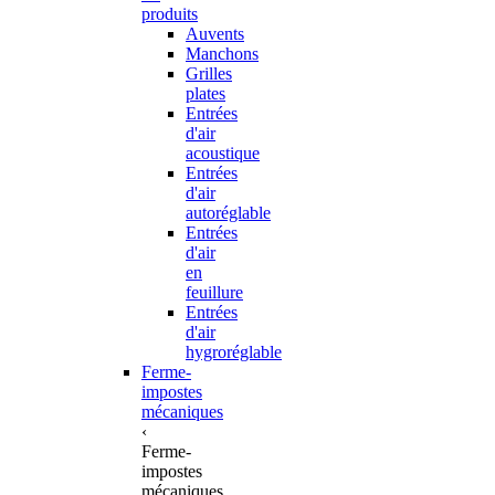
produits
Auvents
Manchons
Grilles
plates
Entrées
d'air
acoustique
Entrées
d'air
autoréglable
Entrées
d'air
en
feuillure
Entrées
d'air
hygroréglable
Ferme-
impostes
mécaniques
‹
Ferme-
impostes
mécaniques