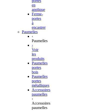
portes
en
applique
Ferme-
portes
à
encastrer
Paumelles
‹
Paumelles
›
Voir
les
produits
Paumelles
portes
bois
Paumelles
portes
métalliques
Accessoires
paumelles
‹
Accessoires
paumelles