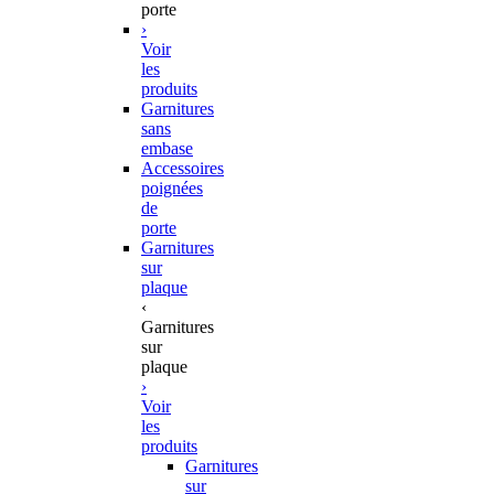
porte
›
Voir
les
produits
Garnitures
sans
embase
Accessoires
poignées
de
porte
Garnitures
sur
plaque
‹
Garnitures
sur
plaque
›
Voir
les
produits
Garnitures
sur