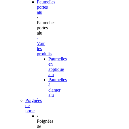
Paumelles
portes
alu
‹
Paumelles
portes
alu
›
Voir
les
produits
Paumelles
en
applique
alu
Paumelles
à
clamer
alu
Poignées
de
porte
‹
Poignées
de