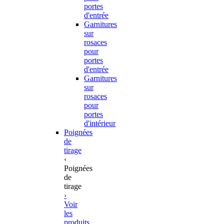
portes
d'entrée
Garnitures
sur
rosaces
pour
portes
d'entrée
Garnitures
sur
rosaces
pour
portes
d'intérieur
Poignées
de
tirage
‹
Poignées
de
tirage
›
Voir
les
produits