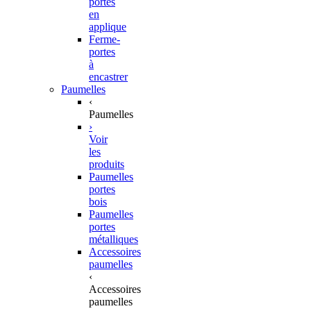
portes
en
applique
Ferme-
portes
à
encastrer
Paumelles
‹
Paumelles
›
Voir
les
produits
Paumelles
portes
bois
Paumelles
portes
métalliques
Accessoires
paumelles
‹
Accessoires
paumelles