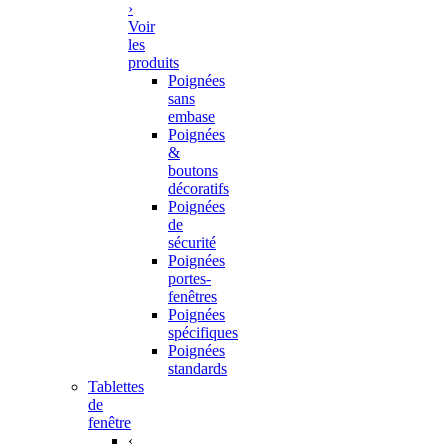
›
Voir
les
produits
Poignées
sans
embase
Poignées
&
boutons
décoratifs
Poignées
de
sécurité
Poignées
portes-
fenêtres
Poignées
spécifiques
Poignées
standards
Tablettes
de
fenêtre
‹