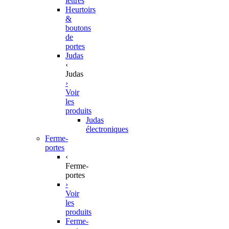
lettres
Heurtoirs
&
boutons
de
portes
Judas
‹
Judas
›
Voir
les
produits
Judas
électroniques
Ferme-
portes
‹
Ferme-
portes
›
Voir
les
produits
Ferme-