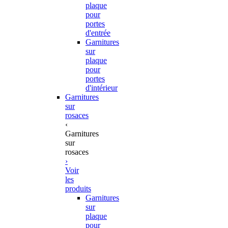
plaque
pour
portes
d'entrée
Garnitures
sur
plaque
pour
portes
d'intérieur
Garnitures
sur
rosaces
‹
Garnitures
sur
rosaces
›
Voir
les
produits
Garnitures
sur
plaque
pour