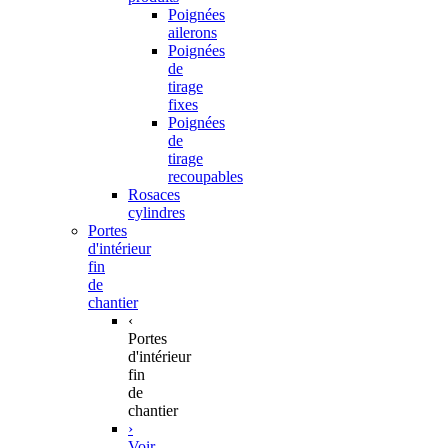
Poignées
ailerons
Poignées
de
tirage
fixes
Poignées
de
tirage
recoupables
Rosaces
cylindres
Portes
d'intérieur
fin
de
chantier
‹
Portes
d'intérieur
fin
de
chantier
›
Voir