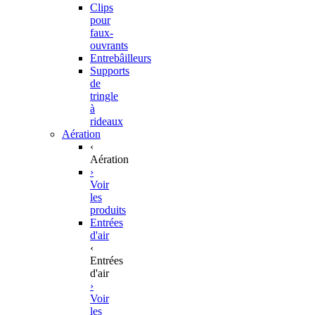
Clips
pour
faux-
ouvrants
Entrebâilleurs
Supports
de
tringle
à
rideaux
Aération
‹
Aération
›
Voir
les
produits
Entrées
d'air
‹
Entrées
d'air
›
Voir
les