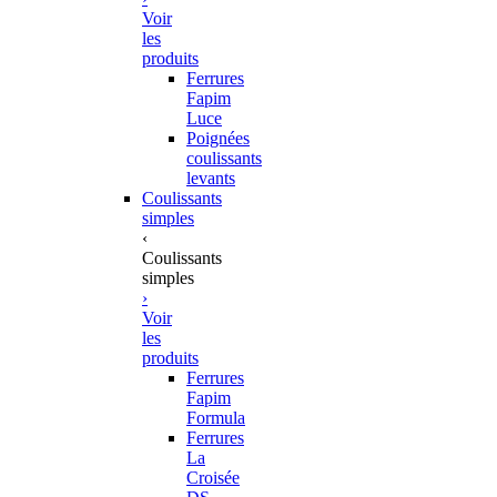
Voir
les
produits
Ferrures
Fapim
Luce
Poignées
coulissants
levants
Coulissants
simples
‹
Coulissants
simples
›
Voir
les
produits
Ferrures
Fapim
Formula
Ferrures
La
Croisée