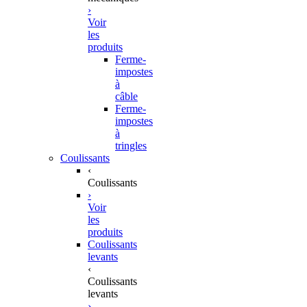
›
Voir
les
produits
Ferme-
impostes
à
câble
Ferme-
impostes
à
tringles
Coulissants
‹
Coulissants
›
Voir
les
produits
Coulissants
levants
‹
Coulissants
levants
›