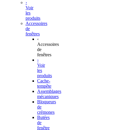
›
Voir
les
produits
Accessoires
de
fenêtres
‹
Accessoires
de
fenêtres
›
Voir
les
produits
Cache-
tempête
Assemblages
mécaniques
Bloqueurs
de
crémones
Butées
de
fenêtre