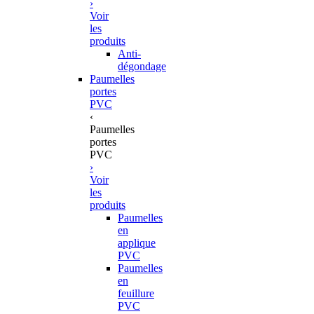
›
Voir
les
produits
Anti-
dégondage
Paumelles
portes
PVC
‹
Paumelles
portes
PVC
›
Voir
les
produits
Paumelles
en
applique
PVC
Paumelles
en
feuillure
PVC