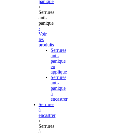
panique
‹
Serrures
anti-
panique
›
Voir
les
produits
Serrures
anti-
panique
en
applique
Serrures
anti-
panique
à
encastrer
Serrures
à
encastrer
‹
Serrures
à