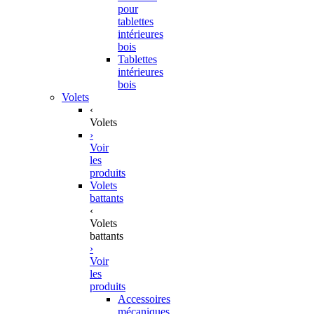
pour
tablettes
intérieures
bois
Tablettes
intérieures
bois
Volets
‹
Volets
›
Voir
les
produits
Volets
battants
‹
Volets
battants
›
Voir
les
produits
Accessoires
mécaniques