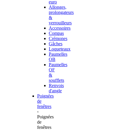
euro
Allonges,
prolongateurs
&
verrouilleurs
Accessoires
Compas
Crémones
Gâches
Loqueteaux
Paumelles
OB
Paumelles
OF
&
soufflets
Renvois
d'angle
Poignées
de
fenêtres
‹
Poignées
de
fenêtres