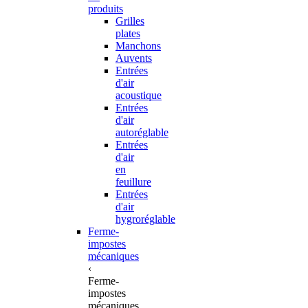
produits
Grilles
plates
Manchons
Auvents
Entrées
d'air
acoustique
Entrées
d'air
autoréglable
Entrées
d'air
en
feuillure
Entrées
d'air
hygroréglable
Ferme-
impostes
mécaniques
‹
Ferme-
impostes
mécaniques