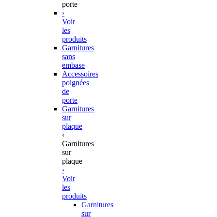
porte
›
Voir
les
produits
Garnitures
sans
embase
Accessoires
poignées
de
porte
Garnitures
sur
plaque
‹
Garnitures
sur
plaque
›
Voir
les
produits
Garnitures
sur