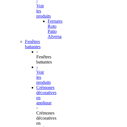
›
Voir
les
produits
Ferrures
Roto
Patio
Alversa
Fenêtres
battantes
‹
Fenêtres
battantes
›
Voir
les
produits
Crémones
décoratives
en
applique
‹
Crémones
décoratives
en