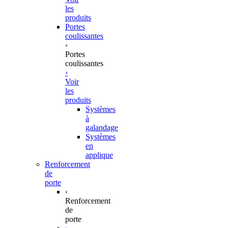
les
produits
Portes
coulissantes
‹
Portes
coulissantes
›
Voir
les
produits
Systèmes
à
galandage
Systèmes
en
applique
Renforcement
de
porte
‹
Renforcement
de
porte