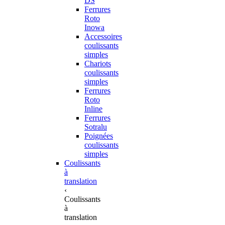
DS
Ferrures
Roto
Inowa
Accessoires
coulissants
simples
Chariots
coulissants
simples
Ferrures
Roto
Inline
Ferrures
Sotralu
Poignées
coulissants
simples
Coulissants
à
translation
‹
Coulissants
à
translation