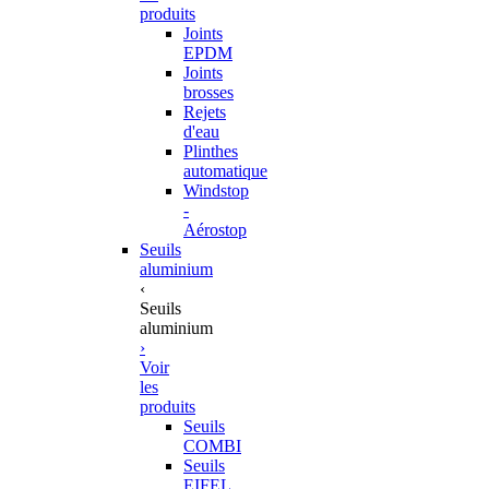
produits
Joints
EPDM
Joints
brosses
Rejets
d'eau
Plinthes
automatique
Windstop
-
Aérostop
Seuils
aluminium
‹
Seuils
aluminium
›
Voir
les
produits
Seuils
COMBI
Seuils
EIFEL