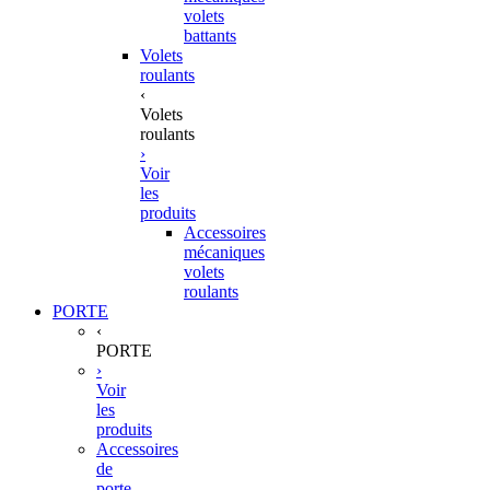
volets
battants
Volets
roulants
‹
Volets
roulants
›
Voir
les
produits
Accessoires
mécaniques
volets
roulants
PORTE
‹
PORTE
›
Voir
les
produits
Accessoires
de
porte