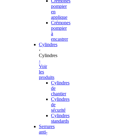
Crémones
pompier
en
applique
Crémones
pompier
à
encastrer
Cylindres
‹
Cylindres
›
Voir
les
produits
Cylindres
de
chantier
Cylindres
de
sécurité
Cylindres
standards
Serrures
anti-