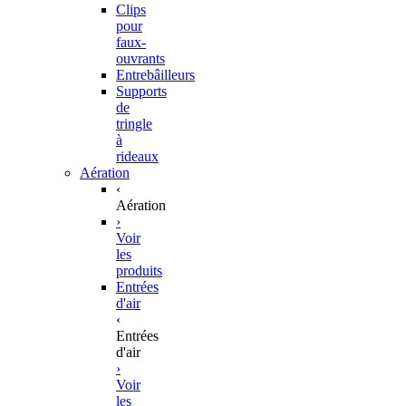
Clips
pour
faux-
ouvrants
Entrebâilleurs
Supports
de
tringle
à
rideaux
Aération
‹
Aération
›
Voir
les
produits
Entrées
d'air
‹
Entrées
d'air
›
Voir
les