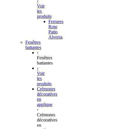
›
Voir
les
produits
Ferrures
Roto
Patio
Alversa
Fenêtres
battantes
‹
Fenêtres
battantes
›
Voir
les
produits
Crémones
décoratives
en
applique
‹
Crémones
décoratives
en