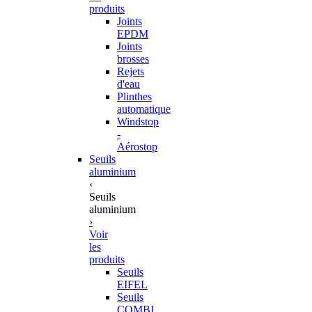
produits
Joints
EPDM
Joints
brosses
Rejets
d'eau
Plinthes
automatique
Windstop
-
Aérostop
Seuils
aluminium
‹
Seuils
aluminium
›
Voir
les
produits
Seuils
EIFEL
Seuils
COMBI