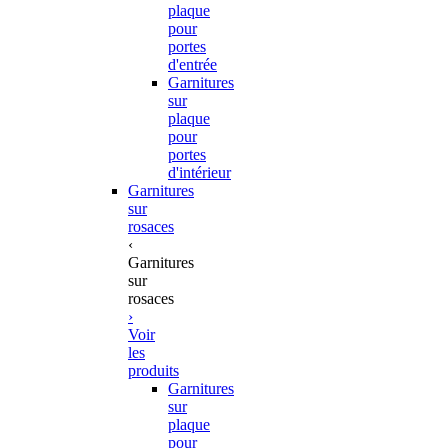
plaque
pour
portes
d'entrée
Garnitures
sur
plaque
pour
portes
d'intérieur
Garnitures
sur
rosaces
‹
Garnitures
sur
rosaces
›
Voir
les
produits
Garnitures
sur
plaque
pour