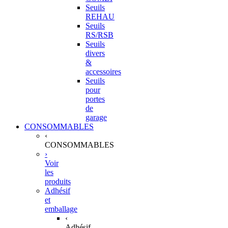
Seuils
REHAU
Seuils
RS/RSB
Seuils
divers
&
accessoires
Seuils
pour
portes
de
garage
CONSOMMABLES
‹
CONSOMMABLES
›
Voir
les
produits
Adhésif
et
emballage
‹
Adhésif