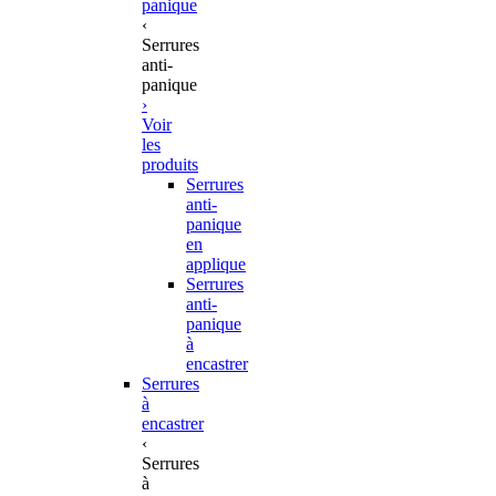
panique
‹
Serrures
anti-
panique
›
Voir
les
produits
Serrures
anti-
panique
en
applique
Serrures
anti-
panique
à
encastrer
Serrures
à
encastrer
‹
Serrures
à