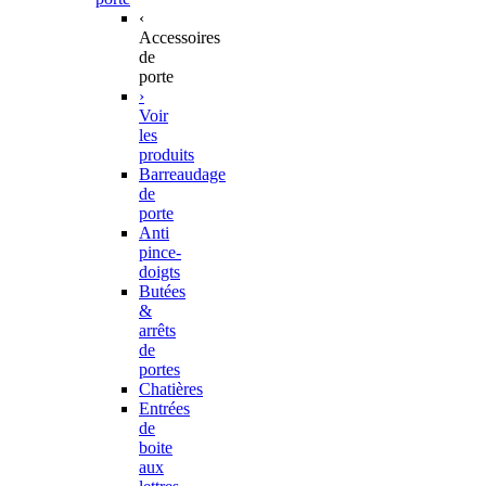
‹
Accessoires
de
porte
›
Voir
les
produits
Barreaudage
de
porte
Anti
pince-
doigts
Butées
&
arrêts
de
portes
Chatières
Entrées
de
boite
aux