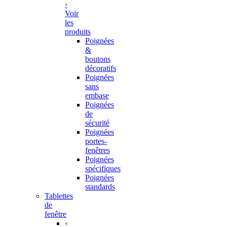
›
Voir
les
produits
Poignées
&
boutons
décoratifs
Poignées
sans
embase
Poignées
de
sécurité
Poignées
portes-
fenêtres
Poignées
spécifiques
Poignées
standards
Tablettes
de
fenêtre
‹