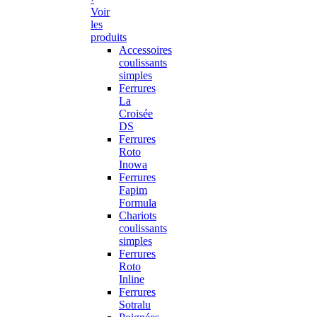
Voir
les
produits
Accessoires
coulissants
simples
Ferrures
La
Croisée
DS
Ferrures
Roto
Inowa
Ferrures
Fapim
Formula
Chariots
coulissants
simples
Ferrures
Roto
Inline
Ferrures
Sotralu