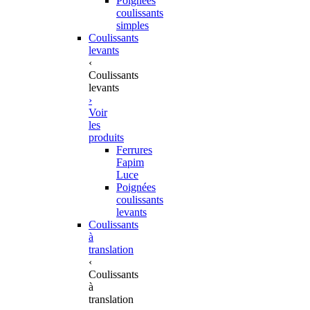
Poignées
coulissants
simples
Coulissants
levants
‹
Coulissants
levants
›
Voir
les
produits
Ferrures
Fapim
Luce
Poignées
coulissants
levants
Coulissants
à
translation
‹
Coulissants
à
translation