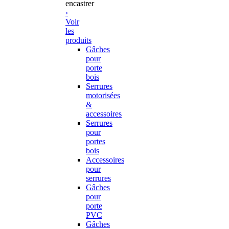
encastrer
›
Voir
les
produits
Gâches
pour
porte
bois
Serrures
motorisées
&
accessoires
Serrures
pour
portes
bois
Accessoires
pour
serrures
Gâches
pour
porte
PVC
Gâches