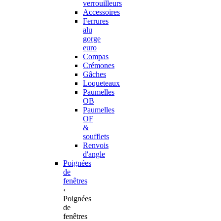
verrouilleurs
Accessoires
Ferrures
alu
gorge
euro
Compas
Crémones
Gâches
Loqueteaux
Paumelles
OB
Paumelles
OF
&
soufflets
Renvois
d'angle
Poignées
de
fenêtres
‹
Poignées
de
fenêtres