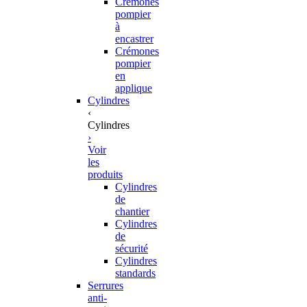
Crémones
pompier
à
encastrer
Crémones
pompier
en
applique
Cylindres
‹
Cylindres
›
Voir
les
produits
Cylindres
de
chantier
Cylindres
de
sécurité
Cylindres
standards
Serrures
anti-