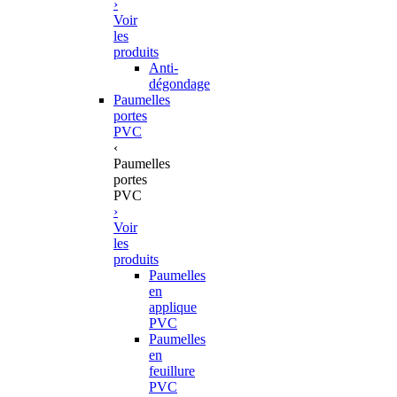
›
Voir
les
produits
Anti-
dégondage
Paumelles
portes
PVC
‹
Paumelles
portes
PVC
›
Voir
les
produits
Paumelles
en
applique
PVC
Paumelles
en
feuillure
PVC