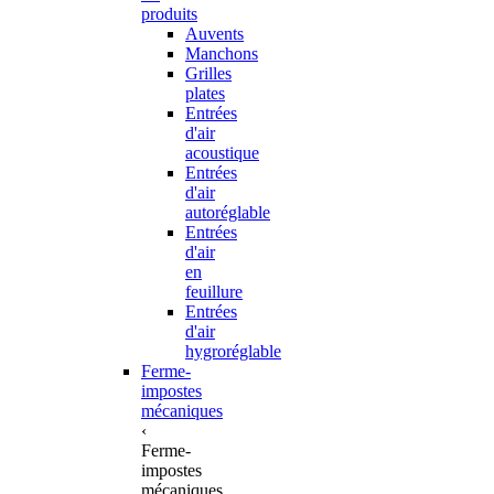
produits
Auvents
Manchons
Grilles
plates
Entrées
d'air
acoustique
Entrées
d'air
autoréglable
Entrées
d'air
en
feuillure
Entrées
d'air
hygroréglable
Ferme-
impostes
mécaniques
‹
Ferme-
impostes
mécaniques