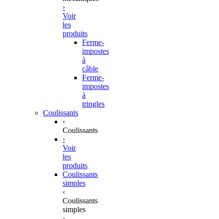
›
Voir
les
produits
Ferme-
impostes
à
câble
Ferme-
impostes
à
tringles
Coulissants
‹
Coulissants
›
Voir
les
produits
Coulissants
simples
‹
Coulissants
simples
›