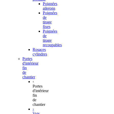
Poignées
ailerons
Poignées
de
tirage
fixes
Poignées
de
tirage
recoupables
Rosaces
cylindres
Portes
d'intérieur
fin
de
chantier
‹
Portes
d'intérieur
fin
de
chantier
›
Voir