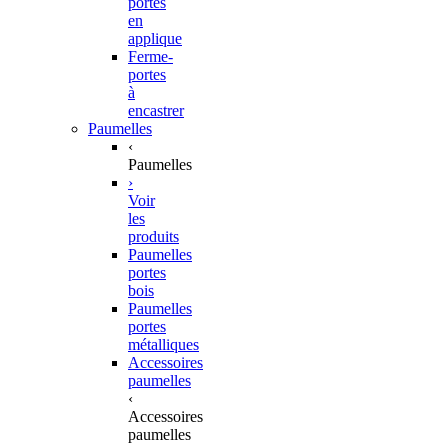
portes
en
applique
Ferme-
portes
à
encastrer
Paumelles
‹
Paumelles
›
Voir
les
produits
Paumelles
portes
bois
Paumelles
portes
métalliques
Accessoires
paumelles
‹
Accessoires
paumelles