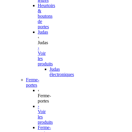
lettres
Heurtoirs
&
boutons
de
portes
Judas
‹
Judas
›
Voir
les
produits
Judas
électroniques
Ferme-
portes
‹
Ferme-
portes
›
Voir
les
produits
Ferme-