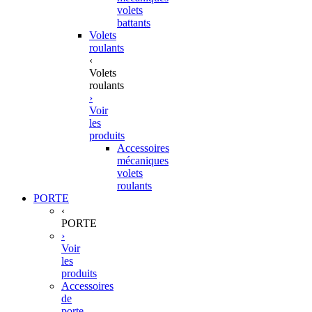
volets
battants
Volets
roulants
‹
Volets
roulants
›
Voir
les
produits
Accessoires
mécaniques
volets
roulants
PORTE
‹
PORTE
›
Voir
les
produits
Accessoires
de
porte