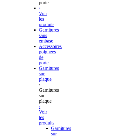
porte
›
Voir
les
produits
Garnitures
sans
embase
Accessoires
poignées
de
porte
Garnitures
sur
plaque
‹
Garnitures
sur
plaque
›
Voir
les
produits
Garnitures
sur