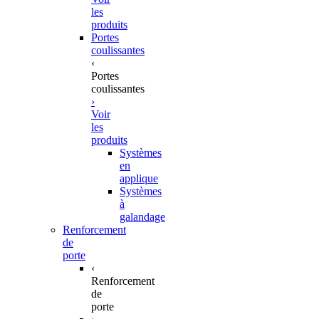
les
produits
Portes
coulissantes
‹
Portes
coulissantes
›
Voir
les
produits
Systèmes
en
applique
Systèmes
à
galandage
Renforcement
de
porte
‹
Renforcement
de
porte