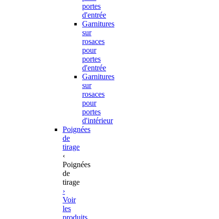
portes
d'entrée
Garnitures
sur
rosaces
pour
portes
d'entrée
Garnitures
sur
rosaces
pour
portes
d'intérieur
Poignées
de
tirage
‹
Poignées
de
tirage
›
Voir
les
produits