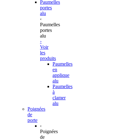
Paumelles
portes
alu
‹
Paumelles
portes
alu
›
Voir
les
produits
Paumelles
en
applique
alu
Paumelles
à
clamer
alu
Poignées
de
porte
‹
Poignées
de