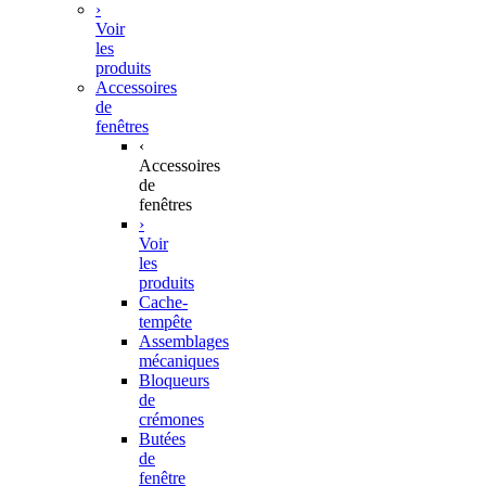
›
Voir
les
produits
Accessoires
de
fenêtres
‹
Accessoires
de
fenêtres
›
Voir
les
produits
Cache-
tempête
Assemblages
mécaniques
Bloqueurs
de
crémones
Butées
de
fenêtre