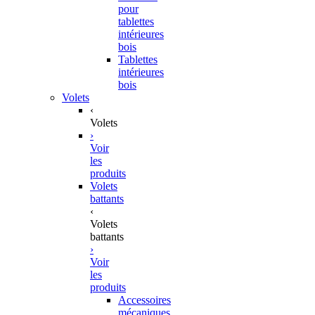
pour
tablettes
intérieures
bois
Tablettes
intérieures
bois
Volets
‹
Volets
›
Voir
les
produits
Volets
battants
‹
Volets
battants
›
Voir
les
produits
Accessoires
mécaniques