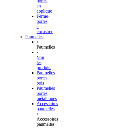
portes
en
applique
Ferme-
portes
à
encastrer
Paumelles
‹
Paumelles
›
Voir
les
produits
Paumelles
portes
bois
Paumelles
portes
métalliques
Accessoires
paumelles
‹
Accessoires
paumelles