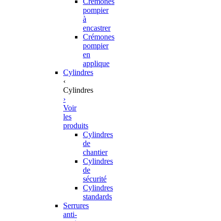
Crémones
pompier
à
encastrer
Crémones
pompier
en
applique
Cylindres
‹
Cylindres
›
Voir
les
produits
Cylindres
de
chantier
Cylindres
de
sécurité
Cylindres
standards
Serrures
anti-