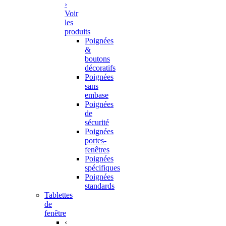
›
Voir
les
produits
Poignées
&
boutons
décoratifs
Poignées
sans
embase
Poignées
de
sécurité
Poignées
portes-
fenêtres
Poignées
spécifiques
Poignées
standards
Tablettes
de
fenêtre
‹