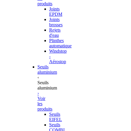
produits
Joints
EPDM
Joints
brosses
Rejets
d'eau
Plinthes
automatique
Windstop
-
Aérostop
Seuils
aluminium
‹
Seuils
aluminium
›
Voir
les
produits
Seuils
EIFEL
Seuils
COMBI