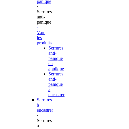
panique
‹
Serrures
anti-
panique
›
Voir
les
produits
Serrures
anti-
panique
en
applique
Serrures
anti-
panique
à
encastrer
Serrures
à
encastrer
‹
Serrures
à