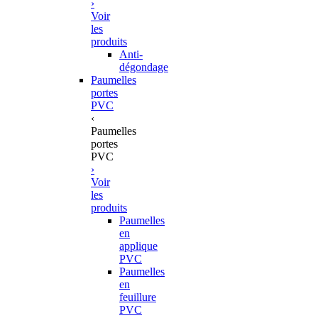
›
Voir
les
produits
Anti-
dégondage
Paumelles
portes
PVC
‹
Paumelles
portes
PVC
›
Voir
les
produits
Paumelles
en
applique
PVC
Paumelles
en
feuillure
PVC