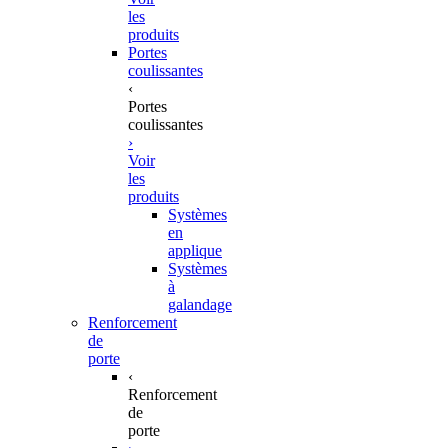
les
produits
Portes
coulissantes
‹
Portes
coulissantes
›
Voir
les
produits
Systèmes
en
applique
Systèmes
à
galandage
Renforcement
de
porte
‹
Renforcement
de
porte