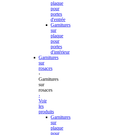
plaque
pour
portes
d'entrée
Garnitures
sur
plaque
pour
portes
d'intérieur
Garnitures
sur
rosaces
‹
Garnitures
sur
rosaces
›
Voir
les
produits
Garnitures
sur
plaque
pour