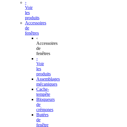
›
Voir
les
produits
Accessoires
de
fenêtres
‹
Accessoires
de
fenêtres
›
Voir
les
produits
Assemblages
mécaniques
Cache-
tempête
Bloqueurs
de
crémones
Butées
de
fenêtre