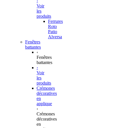
›
Voir
les
produits
Ferrures
Roto
Patio
Alversa
Fenêtres
battantes
‹
Fenêtres
battantes
›
Voir
les
produits
Crémones
décoratives
en
applique
‹
Crémones
décoratives
en