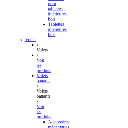
pour
tablettes
intérieures
bois
Tablettes
intérieures
bois
Volets
‹
Volets
›
Voir
les
produits
Volets
battants
‹
Volets
battants
›
Voir
les
produits
Accessoires
mécaniques