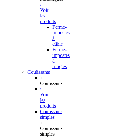
›
Voir
les
produits
Ferme-
impostes
à
câble
Ferme-
impostes
à
tringles
Coulissants
‹
Coulissants
›
Voir
les
produits
Coulissants
simples
‹
Coulissants
simples
›