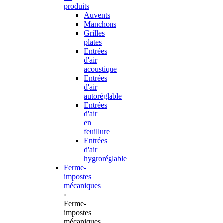
produits
Auvents
Manchons
Grilles
plates
Entrées
d'air
acoustique
Entrées
d'air
autoréglable
Entrées
d'air
en
feuillure
Entrées
d'air
hygroréglable
Ferme-
impostes
mécaniques
‹
Ferme-
impostes
mécaniques