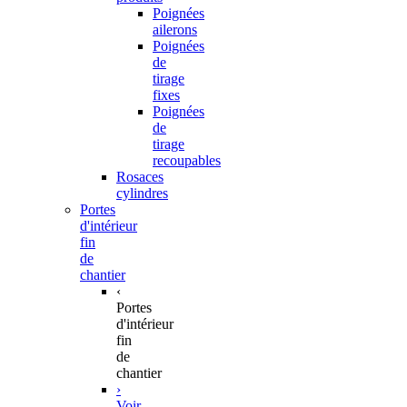
Poignées
ailerons
Poignées
de
tirage
fixes
Poignées
de
tirage
recoupables
Rosaces
cylindres
Portes
d'intérieur
fin
de
chantier
‹
Portes
d'intérieur
fin
de
chantier
›
Voir