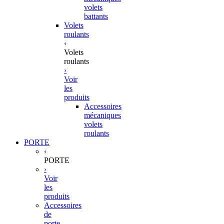
volets
battants
Volets
roulants
‹
Volets
roulants
›
Voir
les
produits
Accessoires
mécaniques
volets
roulants
PORTE
‹
PORTE
›
Voir
les
produits
Accessoires
de
porte