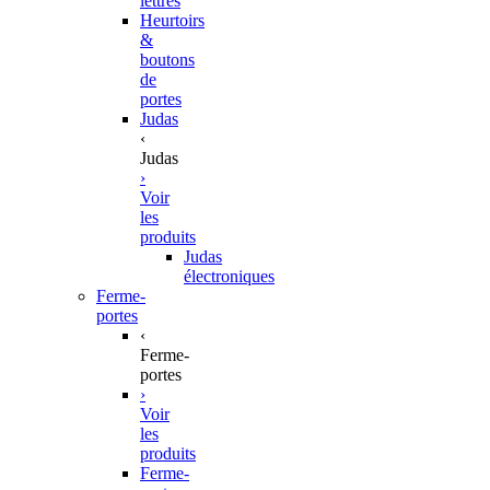
lettres
Heurtoirs
&
boutons
de
portes
Judas
‹
Judas
›
Voir
les
produits
Judas
électroniques
Ferme-
portes
‹
Ferme-
portes
›
Voir
les
produits
Ferme-