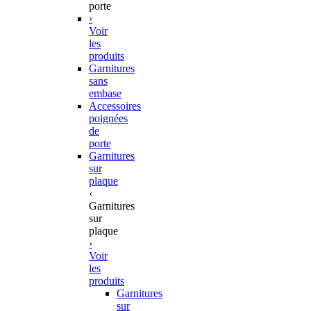
porte
›
Voir
les
produits
Garnitures
sans
embase
Accessoires
poignées
de
porte
Garnitures
sur
plaque
‹
Garnitures
sur
plaque
›
Voir
les
produits
Garnitures
sur