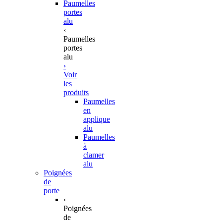
Paumelles
portes
alu
‹
Paumelles
portes
alu
›
Voir
les
produits
Paumelles
en
applique
alu
Paumelles
à
clamer
alu
Poignées
de
porte
‹
Poignées
de