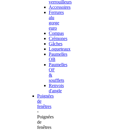
verrouilleurs
Accessoires
Ferrures
alu
gorge
euro
Compas
Crémones
Gâches
Loqueteaux
Paumelles
OB
Paumelles
OF
&
soufflets
Renvois
d'angle
Poignées
de
fenêtres
‹
Poignées
de
fenêtres