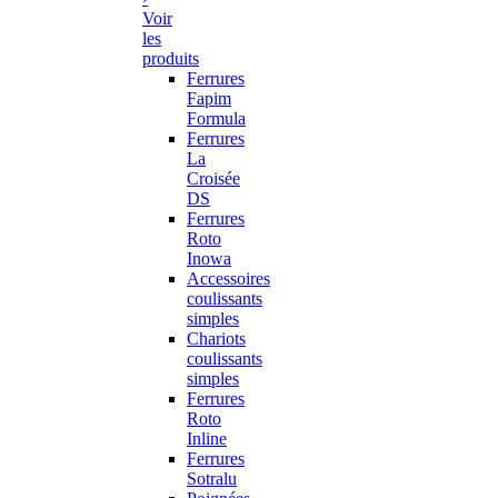
Voir
les
produits
Ferrures
Fapim
Formula
Ferrures
La
Croisée
DS
Ferrures
Roto
Inowa
Accessoires
coulissants
simples
Chariots
coulissants
simples
Ferrures
Roto
Inline
Ferrures
Sotralu