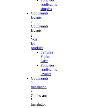
Poignées
coulissants
simples
Coulissants
levants
‹
Coulissants
levants
›
Voir
les
produits
Ferrures
Fapim
Luce
Poignées
coulissants
levants
Coulissants
à
translation
‹
Coulissants
à
translation