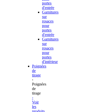
portes
d'entrée
Garnitures
sur
rosaces
pour
portes
d'entrée
Garnitures
sur
rosaces
pour
portes
d'intérieur
Poignées
de
tirage
‹
Poignées
de
tirage
›
Voir
les
produits