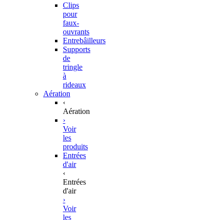
Clips
pour
faux-
ouvrants
Entrebâilleurs
Supports
de
tringle
à
rideaux
Aération
‹
Aération
›
Voir
les
produits
Entrées
d'air
‹
Entrées
d'air
›
Voir
les