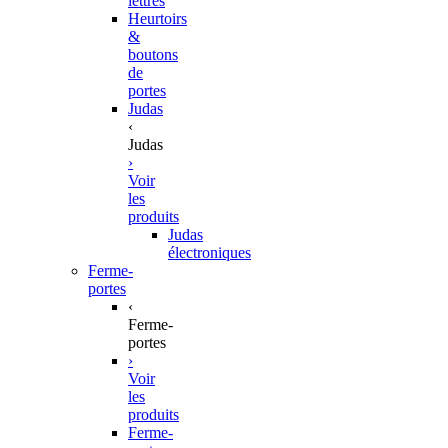
lettres
Heurtoirs
&
boutons
de
portes
Judas
‹
Judas
›
Voir
les
produits
Judas
électroniques
Ferme-
portes
‹
Ferme-
portes
›
Voir
les
produits
Ferme-