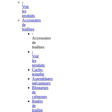
›
Voir
les
produits
Accessoires
de
fenêtres
‹
Accessoires
de
fenêtres
›
Voir
les
produits
Cache-
tempête
Assemblages
mécaniques
Bloqueurs
de
crémones
Butées
de
fenêtre