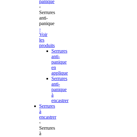
panique
‹
Serrures
anti-
panique
›
Voir
les
produits
Serrures
anti-
panique
en
applique
Serrures
anti-
panique
à
encastrer
Serrures
à
encastrer
‹
Serrures
à