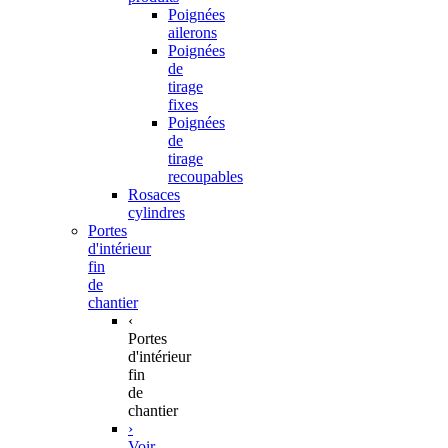
Poignées
ailerons
Poignées
de
tirage
fixes
Poignées
de
tirage
recoupables
Rosaces
cylindres
Portes
d'intérieur
fin
de
chantier
‹
Portes
d'intérieur
fin
de
chantier
›
Voir