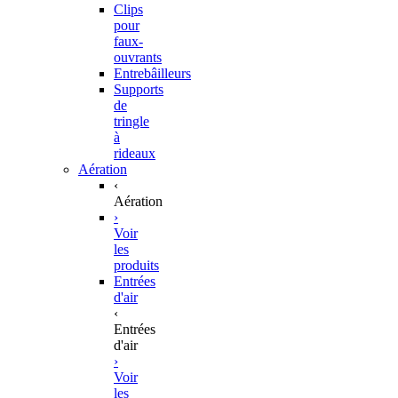
Clips
pour
faux-
ouvrants
Entrebâilleurs
Supports
de
tringle
à
rideaux
Aération
‹
Aération
›
Voir
les
produits
Entrées
d'air
‹
Entrées
d'air
›
Voir
les