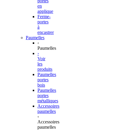
portes
en
applique
Ferme-
portes
à
encastrer
Paumelles
‹
Paumelles
›
Voir
les
produits
Paumelles
portes
bois
Paumelles
portes
métalliques
Accessoires
paumelles
‹
Accessoires
paumelles