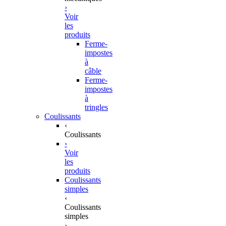
›
Voir
les
produits
Ferme-
impostes
à
câble
Ferme-
impostes
à
tringles
Coulissants
‹
Coulissants
›
Voir
les
produits
Coulissants
simples
‹
Coulissants
simples
›