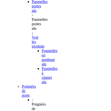
Paumelles
portes
alu
‹
Paumelles
portes
alu
›
Voir
les
produits
Paumelles
en
applique
alu
Paumelles
à
clamer
alu
Poignées
de
porte
‹
Poignées
de