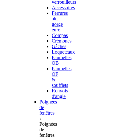
verrouilleurs
Accessoires
Ferrures
alu
gorge
euro
Compas
Crémones
Gâches
Loqueteaux
Paumelles
OB
Paumelles
OF
&
soufflets
Renvois
d'angle
Poignées
de
fenêtres
‹
Poignées
de
fenêtres