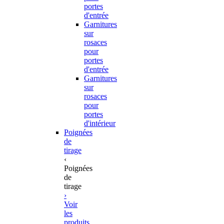
portes
d'entrée
Garnitures
sur
rosaces
pour
portes
d'entrée
Garnitures
sur
rosaces
pour
portes
d'intérieur
Poignées
de
tirage
‹
Poignées
de
tirage
›
Voir
les
produits