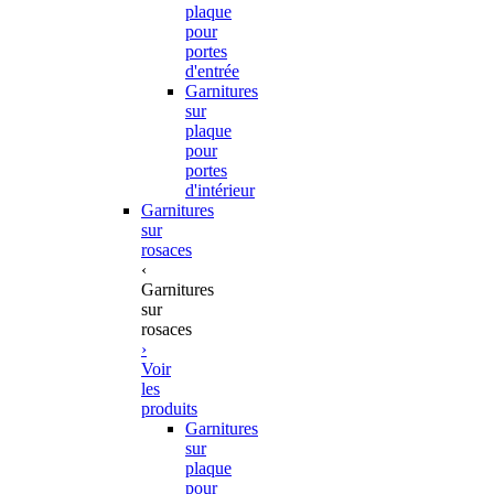
plaque
pour
portes
d'entrée
Garnitures
sur
plaque
pour
portes
d'intérieur
Garnitures
sur
rosaces
‹
Garnitures
sur
rosaces
›
Voir
les
produits
Garnitures
sur
plaque
pour