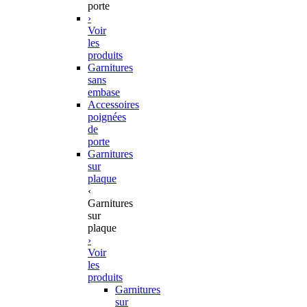
porte
›
Voir
les
produits
Garnitures
sans
embase
Accessoires
poignées
de
porte
Garnitures
sur
plaque
‹
Garnitures
sur
plaque
›
Voir
les
produits
Garnitures
sur