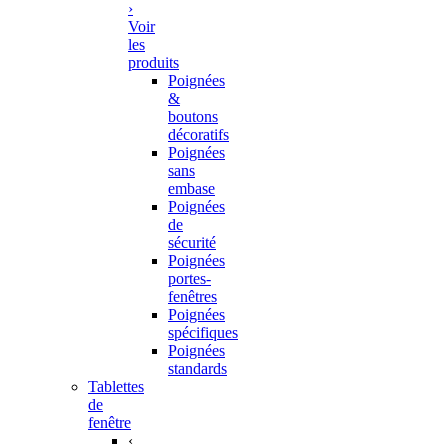
›
Voir
les
produits
Poignées
&
boutons
décoratifs
Poignées
sans
embase
Poignées
de
sécurité
Poignées
portes-
fenêtres
Poignées
spécifiques
Poignées
standards
Tablettes
de
fenêtre
‹