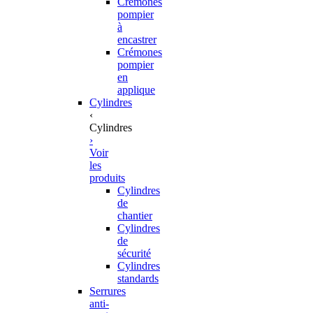
Crémones
pompier
à
encastrer
Crémones
pompier
en
applique
Cylindres
‹
Cylindres
›
Voir
les
produits
Cylindres
de
chantier
Cylindres
de
sécurité
Cylindres
standards
Serrures
anti-