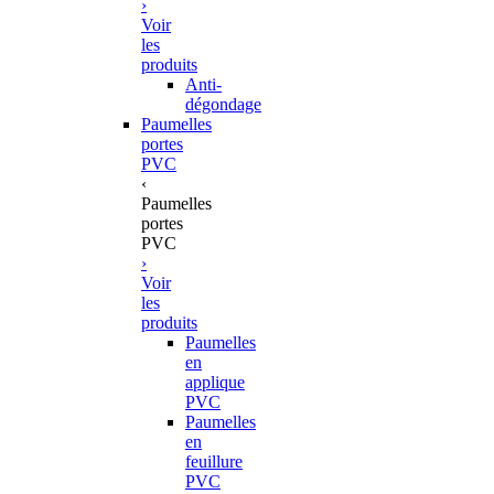
›
Voir
les
produits
Anti-
dégondage
Paumelles
portes
PVC
‹
Paumelles
portes
PVC
›
Voir
les
produits
Paumelles
en
applique
PVC
Paumelles
en
feuillure
PVC