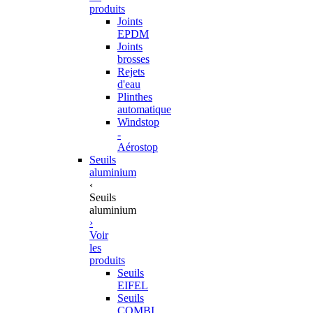
produits
Joints
EPDM
Joints
brosses
Rejets
d'eau
Plinthes
automatique
Windstop
-
Aérostop
Seuils
aluminium
‹
Seuils
aluminium
›
Voir
les
produits
Seuils
EIFEL
Seuils
COMBI