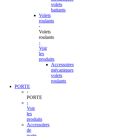
volets
battants
Volets
roulants
‹
Volets
roulants
›
Voir
les
produits
Accessoires
mécaniques
volets
roulants
PORTE
‹
PORTE
›
Voir
les
produits
Accessoires
de
porte