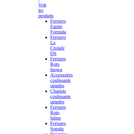
Voir
les
produits
Ferrures
Fapim
Formula
Ferrures
La
Croisée
DS
Ferrures
Roto
Inowa
Accessoires
coulissants
simples
Chariots
coulissants
simples
Ferrures
Roto
Inline
Ferrures
Sotralu