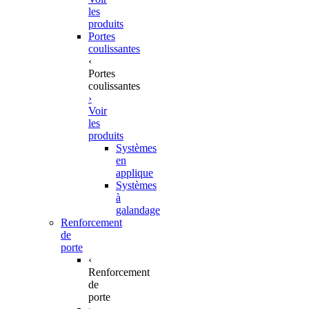
les
produits
Portes
coulissantes
‹
Portes
coulissantes
›
Voir
les
produits
Systèmes
en
applique
Systèmes
à
galandage
Renforcement
de
porte
‹
Renforcement
de
porte