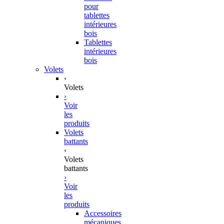
pour
tablettes
intérieures
bois
Tablettes
intérieures
bois
Volets
‹
Volets
›
Voir
les
produits
Volets
battants
‹
Volets
battants
›
Voir
les
produits
Accessoires
mécaniques