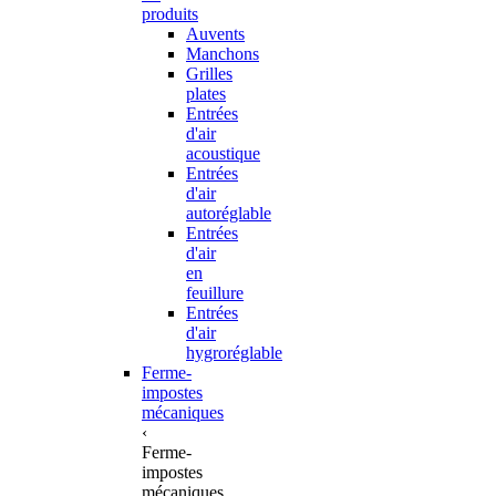
produits
Auvents
Manchons
Grilles
plates
Entrées
d'air
acoustique
Entrées
d'air
autoréglable
Entrées
d'air
en
feuillure
Entrées
d'air
hygroréglable
Ferme-
impostes
mécaniques
‹
Ferme-
impostes
mécaniques