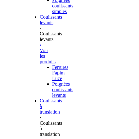
Poignées
coulissants
simples
Coulissants
levants
‹
Coulissants
levants
›
Voir
les
produits
Ferrures
Fapim
Luce
Poignées
coulissants
levants
Coulissants
à
translation
‹
Coulissants
à
translation