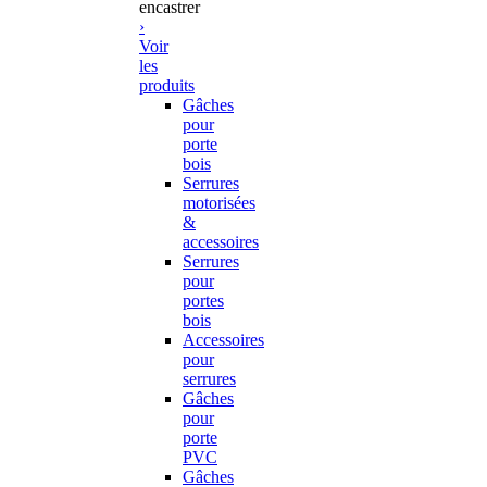
encastrer
›
Voir
les
produits
Gâches
pour
porte
bois
Serrures
motorisées
&
accessoires
Serrures
pour
portes
bois
Accessoires
pour
serrures
Gâches
pour
porte
PVC
Gâches