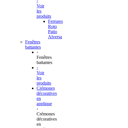
›
Voir
les
produits
Ferrures
Roto
Patio
Alversa
Fenêtres
battantes
‹
Fenêtres
battantes
›
Voir
les
produits
Crémones
décoratives
en
applique
‹
Crémones
décoratives
en