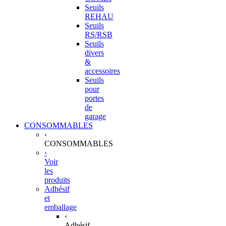
Seuils
REHAU
Seuils
RS/RSB
Seuils
divers
&
accessoires
Seuils
pour
portes
de
garage
CONSOMMABLES
‹
CONSOMMABLES
›
Voir
les
produits
Adhésif
et
emballage
‹
Adhésif