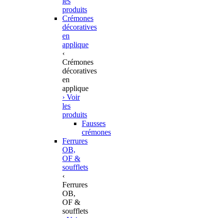
les
produits
Crémones
décoratives
en
applique
‹
Crémones
décoratives
en
applique
› Voir
les
produits
Fausses
crémones
Ferrures
OB,
OF &
soufflets
‹
Ferrures
OB,
OF &
soufflets