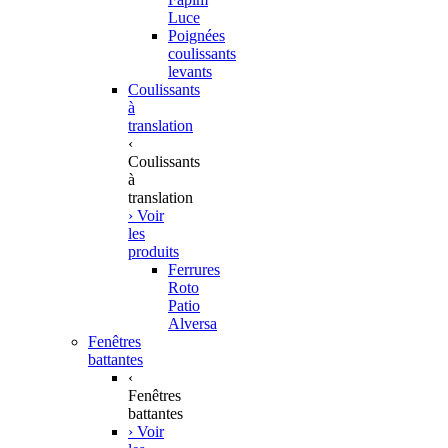
Luce
Poignées
coulissants
levants
Coulissants
à
translation
‹
Coulissants
à
translation
› Voir
les
produits
Ferrures
Roto
Patio
Alversa
Fenêtres
battantes
‹
Fenêtres
battantes
› Voir