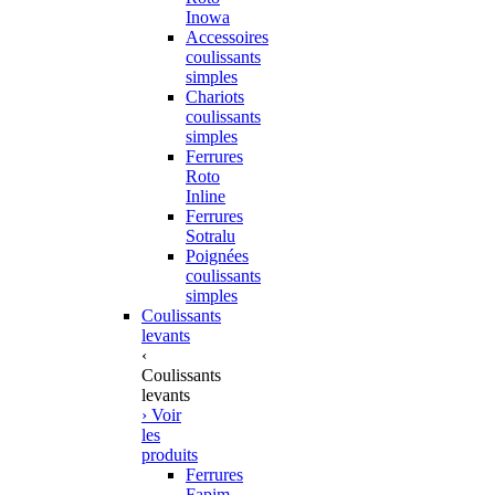
Inowa
Accessoires
coulissants
simples
Chariots
coulissants
simples
Ferrures
Roto
Inline
Ferrures
Sotralu
Poignées
coulissants
simples
Coulissants
levants
‹
Coulissants
levants
› Voir
les
produits
Ferrures
Fapim