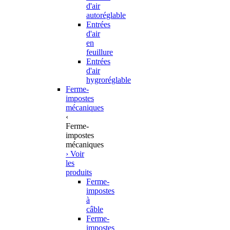
d'air
autoréglable
Entrées
d'air
en
feuillure
Entrées
d'air
hygroréglable
Ferme-
impostes
mécaniques
‹
Ferme-
impostes
mécaniques
› Voir
les
produits
Ferme-
impostes
à
câble
Ferme-
impostes