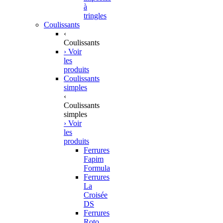
à
tringles
Coulissants
‹
Coulissants
› Voir
les
produits
Coulissants
simples
‹
Coulissants
simples
› Voir
les
produits
Ferrures
Fapim
Formula
Ferrures
La
Croisée
DS
Ferrures
Roto