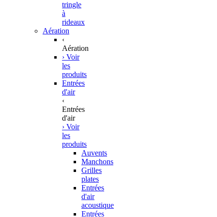
tringle
à
rideaux
Aération
‹
Aération
› Voir
les
produits
Entrées
d'air
‹
Entrées
d'air
› Voir
les
produits
Auvents
Manchons
Grilles
plates
Entrées
d'air
acoustique
Entrées