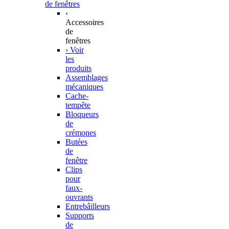
de fenêtres
‹
Accessoires
de
fenêtres
› Voir
les
produits
Assemblages
mécaniques
Cache-
tempête
Bloqueurs
de
crémones
Butées
de
fenêtre
Clips
pour
faux-
ouvrants
Entrebâilleurs
Supports
de