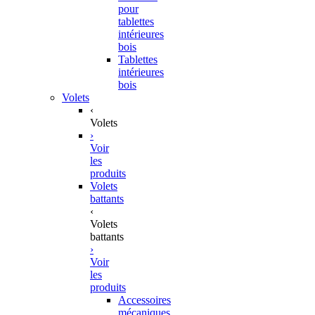
pour
tablettes
intérieures
bois
Tablettes
intérieures
bois
Volets
‹
Volets
›
Voir
les
produits
Volets
battants
‹
Volets
battants
›
Voir
les
produits
Accessoires
mécaniques