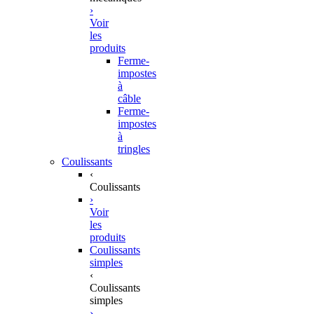
›
Voir
les
produits
Ferme-
impostes
à
câble
Ferme-
impostes
à
tringles
Coulissants
‹
Coulissants
›
Voir
les
produits
Coulissants
simples
‹
Coulissants
simples
›