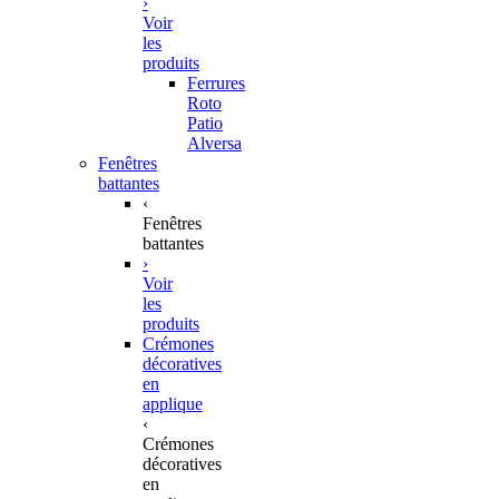
›
Voir
les
produits
Ferrures
Roto
Patio
Alversa
Fenêtres
battantes
‹
Fenêtres
battantes
›
Voir
les
produits
Crémones
décoratives
en
applique
‹
Crémones
décoratives
en