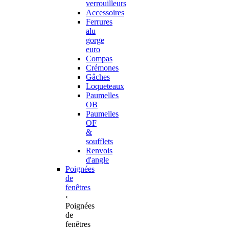
verrouilleurs
Accessoires
Ferrures
alu
gorge
euro
Compas
Crémones
Gâches
Loqueteaux
Paumelles
OB
Paumelles
OF
&
soufflets
Renvois
d'angle
Poignées
de
fenêtres
‹
Poignées
de
fenêtres