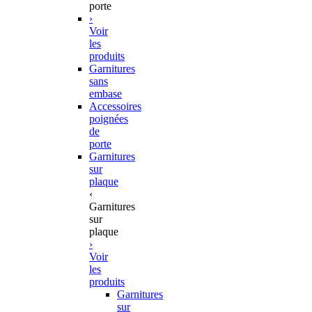
porte
›
Voir
les
produits
Garnitures
sans
embase
Accessoires
poignées
de
porte
Garnitures
sur
plaque
‹
Garnitures
sur
plaque
›
Voir
les
produits
Garnitures
sur