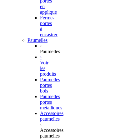
portes
en
applique
Ferme-
portes
à
encastrer
Paumelles
‹
Paumelles
›
Voir
les
produits
Paumelles
portes
bois
Paumelles
portes
métalliques
Accessoires
paumelles
‹
Accessoires
paumelles