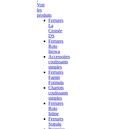
Voir
les
produits
Ferrures
La
Croisée
DS
Ferrures
Roto
Inowa
Accessoires
coulissants
simples
Ferrures
Fapim
Formula
Chariots
coulissants
simples
Ferrures
Roto
Inline
Ferrures
Sotralu