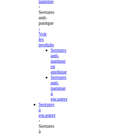
panique
‹
Serrures
anti-
panique
›
Voir
les
produits
Serrures
anti-
panique
en
applique
Serrures
anti-
panique
à
encastrer
Serrures
à
encastrer
‹
Serrures
à