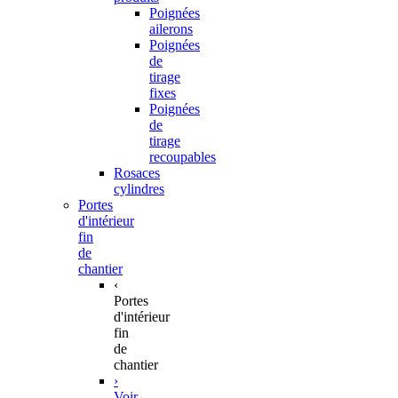
Poignées
ailerons
Poignées
de
tirage
fixes
Poignées
de
tirage
recoupables
Rosaces
cylindres
Portes
d'intérieur
fin
de
chantier
‹
Portes
d'intérieur
fin
de
chantier
›
Voir