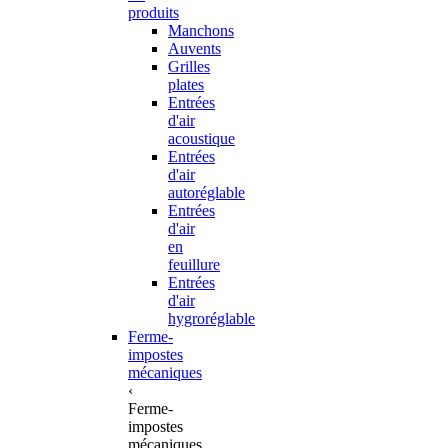
produits
Manchons
Auvents
Grilles
plates
Entrées
d'air
acoustique
Entrées
d'air
autoréglable
Entrées
d'air
en
feuillure
Entrées
d'air
hygroréglable
Ferme-
impostes
mécaniques
‹
Ferme-
impostes
mécaniques