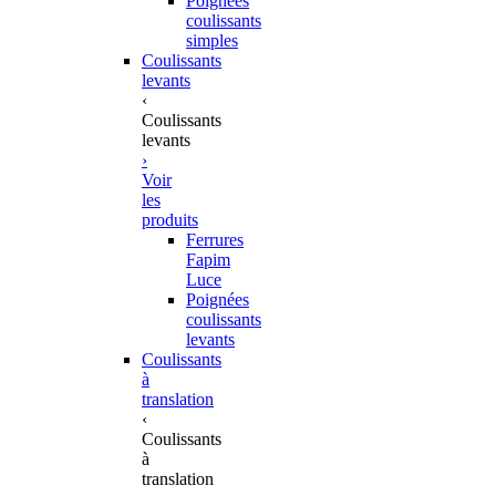
Poignées
coulissants
simples
Coulissants
levants
‹
Coulissants
levants
›
Voir
les
produits
Ferrures
Fapim
Luce
Poignées
coulissants
levants
Coulissants
à
translation
‹
Coulissants
à
translation