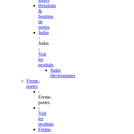
lettres
Heurtoirs
&
boutons
de
portes
Judas
‹
Judas
›
Voir
les
produits
Judas
électroniques
Ferme-
portes
‹
Ferme-
portes
›
Voir
les
produits
Ferme-