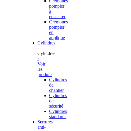
Crémones
pompier
à
encastrer
Crémones
pompier
en
applique
Cylindres
‹
Cylindres
›
Voir
les
produits
Cylindres
de
chantier
Cylindres
de
sécurité
Cylindres
standards
Serrures
anti-