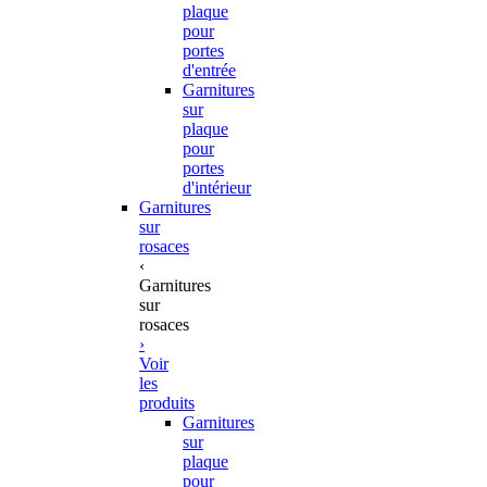
plaque
pour
portes
d'entrée
Garnitures
sur
plaque
pour
portes
d'intérieur
Garnitures
sur
rosaces
‹
Garnitures
sur
rosaces
›
Voir
les
produits
Garnitures
sur
plaque
pour