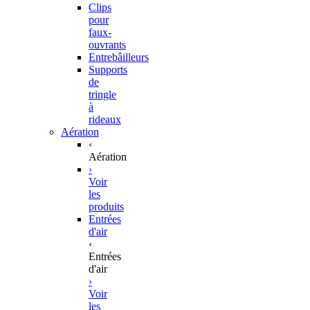
Clips
pour
faux-
ouvrants
Entrebâilleurs
Supports
de
tringle
à
rideaux
Aération
‹
Aération
›
Voir
les
produits
Entrées
d'air
‹
Entrées
d'air
›
Voir
les