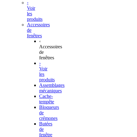
›
Voir
les
produits
Accessoires
de
fenêtres
‹
Accessoires
de
fenêtres
›
Voir
les
produits
Assemblages
mécaniques
Cache-
tempête
Bloqueurs
de
crémones
Butées
de
fenêtre