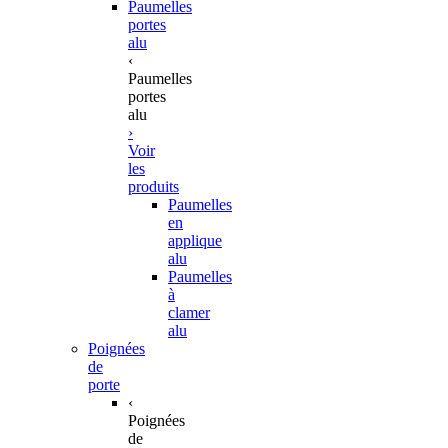
Paumelles
portes
alu
‹
Paumelles
portes
alu
›
Voir
les
produits
Paumelles
en
applique
alu
Paumelles
à
clamer
alu
Poignées
de
porte
‹
Poignées
de