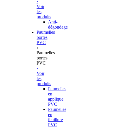
›
Voir
les
produits
Anti-
dégondage
Paumelles
portes
PVC
‹
Paumelles
portes
PVC
›
Voir
les
produits
Paumelles
en
applique
PVC
Paumelles
en
feuillure
PVC