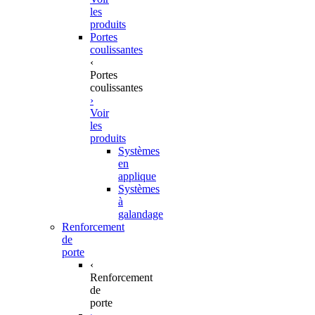
les
produits
Portes
coulissantes
‹
Portes
coulissantes
›
Voir
les
produits
Systèmes
en
applique
Systèmes
à
galandage
Renforcement
de
porte
‹
Renforcement
de
porte