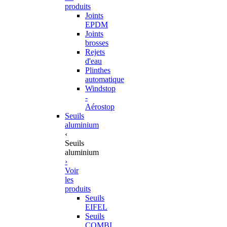
produits
Joints
EPDM
Joints
brosses
Rejets
d'eau
Plinthes
automatique
Windstop
-
Aérostop
Seuils
aluminium
‹
Seuils
aluminium
›
Voir
les
produits
Seuils
EIFEL
Seuils
COMBI