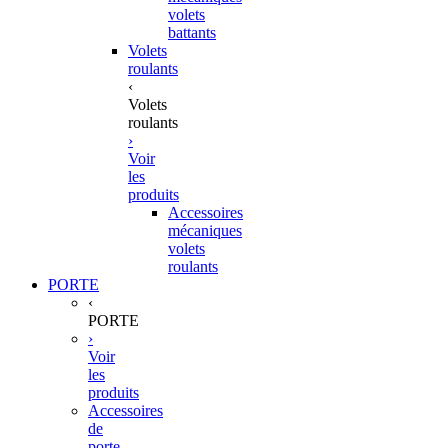
volets
battants
Volets
roulants
‹
Volets
roulants
›
Voir
les
produits
Accessoires
mécaniques
volets
roulants
PORTE
‹
PORTE
›
Voir
les
produits
Accessoires
de
porte