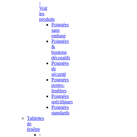
›
Voir
les
produits
Poignées
sans
embase
Poignées
&
boutons
décoratifs
Poignées
de
sécurité
Poignées
portes-
fenêtres
Poignées
spécifiques
Poignées
standards
Tablettes
de
fenêtre
‹