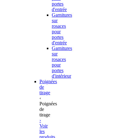
portes
d'entrée
Garnitures
sur
rosaces
pour
portes
d'entrée
Garnitures
sur
rosaces
pour
portes
d'intérieur
Poignées
de
tirage
‹
Poignées
de
tirage
›
Voir
les
produits