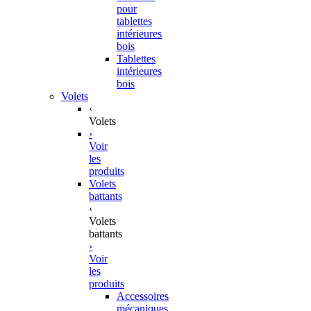
pour
tablettes
intérieures
bois
Tablettes
intérieures
bois
Volets
‹
Volets
›
Voir
les
produits
Volets
battants
‹
Volets
battants
›
Voir
les
produits
Accessoires
mécaniques