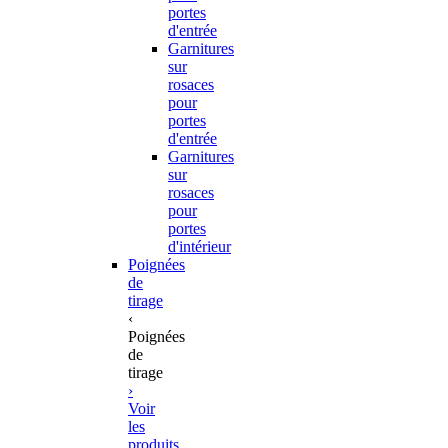
portes
d'entrée
Garnitures
sur
rosaces
pour
portes
d'entrée
Garnitures
sur
rosaces
pour
portes
d'intérieur
Poignées
de
tirage
‹
Poignées
de
tirage
›
Voir
les
produits