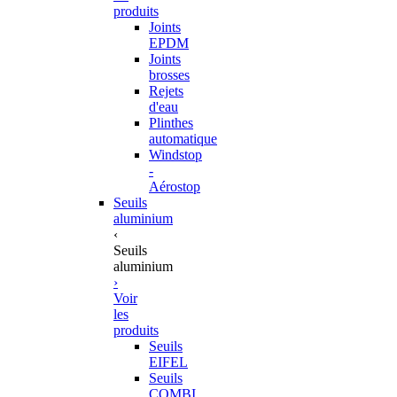
produits
Joints
EPDM
Joints
brosses
Rejets
d'eau
Plinthes
automatique
Windstop
-
Aérostop
Seuils
aluminium
‹
Seuils
aluminium
›
Voir
les
produits
Seuils
EIFEL
Seuils
COMBI