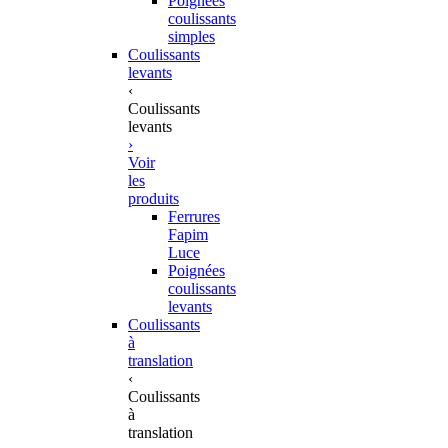
Poignées
coulissants
simples
Coulissants
levants
‹
Coulissants
levants
›
Voir
les
produits
Ferrures
Fapim
Luce
Poignées
coulissants
levants
Coulissants
à
translation
‹
Coulissants
à
translation