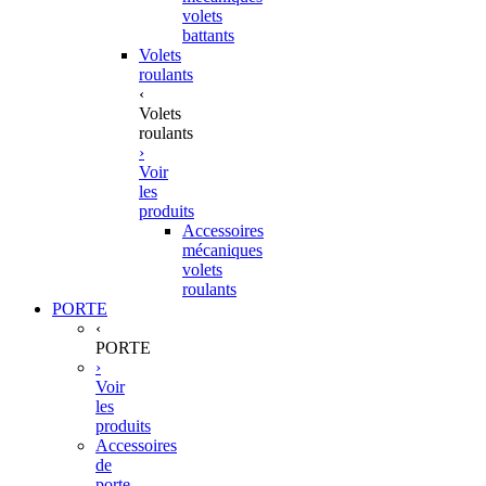
volets
battants
Volets
roulants
‹
Volets
roulants
›
Voir
les
produits
Accessoires
mécaniques
volets
roulants
PORTE
‹
PORTE
›
Voir
les
produits
Accessoires
de
porte