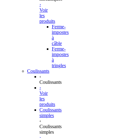
›
Voir
les
produits
Ferme-
impostes
à
câble
Ferme-
impostes
à
tringles
Coulissants
‹
Coulissants
›
Voir
les
produits
Coulissants
simples
‹
Coulissants
simples
›