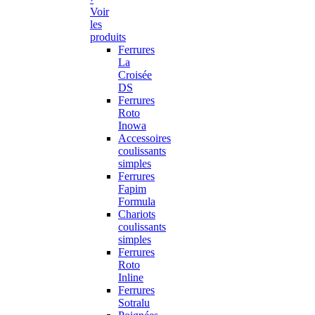
Voir
les
produits
Ferrures
La
Croisée
DS
Ferrures
Roto
Inowa
Accessoires
coulissants
simples
Ferrures
Fapim
Formula
Chariots
coulissants
simples
Ferrures
Roto
Inline
Ferrures
Sotralu