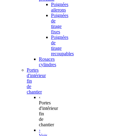
Poignées
ailerons
Poignées
de
tirage
fixes
Poignées
de
tirage
recoupables
Rosaces
cylindres
Portes
d'intérieur
fin
de
chantier
‹
Portes
d'intérieur
fin
de
chantier
›
Voir