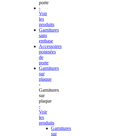
porte
›
Voir
les
produits
Garnitures
sans
embase
Accessoires
poignées
de
porte
Garnitures
sur
plaque
‹
Garnitures
sur
plaque
›
Voir
les
produits
Garnitures
sur