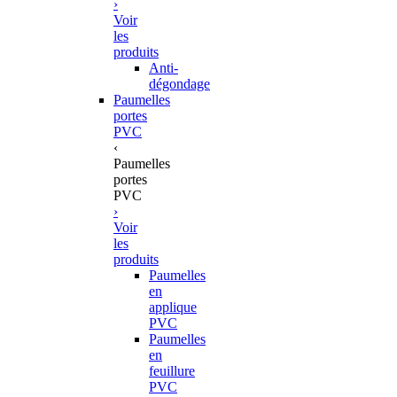
›
Voir
les
produits
Anti-
dégondage
Paumelles
portes
PVC
‹
Paumelles
portes
PVC
›
Voir
les
produits
Paumelles
en
applique
PVC
Paumelles
en
feuillure
PVC