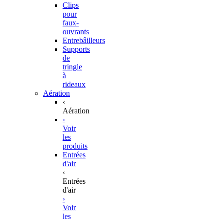
Clips
pour
faux-
ouvrants
Entrebâilleurs
Supports
de
tringle
à
rideaux
Aération
‹
Aération
›
Voir
les
produits
Entrées
d'air
‹
Entrées
d'air
›
Voir
les