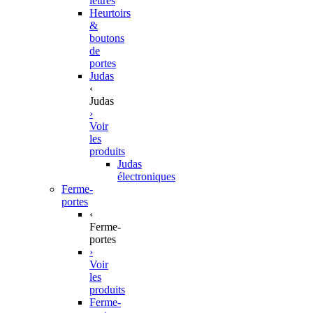
lettres
Heurtoirs
&
boutons
de
portes
Judas
‹
Judas
›
Voir
les
produits
Judas
électroniques
Ferme-
portes
‹
Ferme-
portes
›
Voir
les
produits
Ferme-