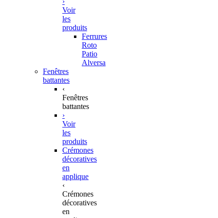
›
Voir
les
produits
Ferrures
Roto
Patio
Alversa
Fenêtres
battantes
‹
Fenêtres
battantes
›
Voir
les
produits
Crémones
décoratives
en
applique
‹
Crémones
décoratives
en