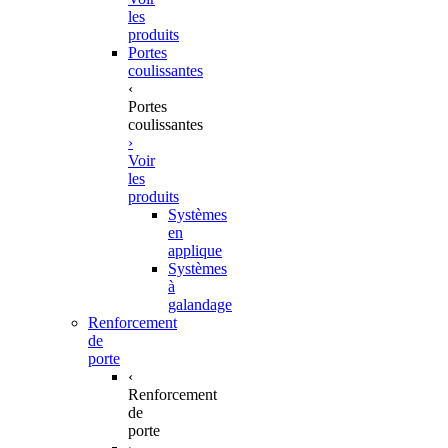
les
produits
Portes
coulissantes
‹
Portes
coulissantes
›
Voir
les
produits
Systèmes
en
applique
Systèmes
à
galandage
Renforcement
de
porte
‹
Renforcement
de
porte