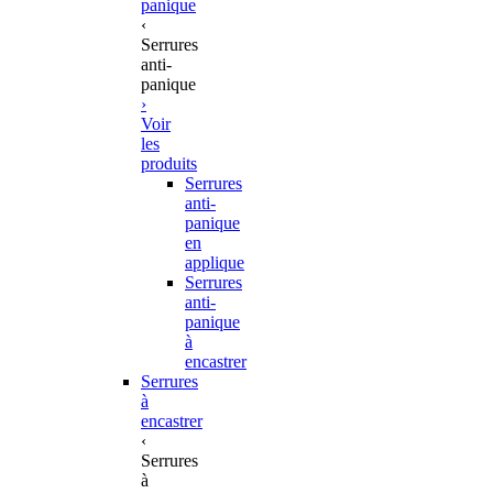
panique
‹
Serrures
anti-
panique
›
Voir
les
produits
Serrures
anti-
panique
en
applique
Serrures
anti-
panique
à
encastrer
Serrures
à
encastrer
‹
Serrures
à