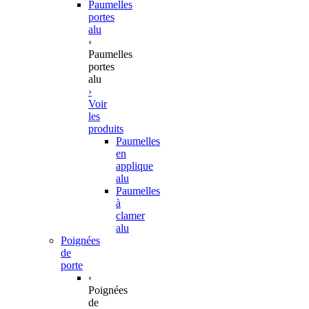
Paumelles
portes
alu
‹
Paumelles
portes
alu
›
Voir
les
produits
Paumelles
en
applique
alu
Paumelles
à
clamer
alu
Poignées
de
porte
‹
Poignées
de