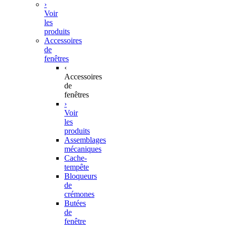
›
Voir
les
produits
Accessoires
de
fenêtres
‹
Accessoires
de
fenêtres
›
Voir
les
produits
Assemblages
mécaniques
Cache-
tempête
Bloqueurs
de
crémones
Butées
de
fenêtre