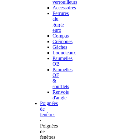
verrouilleurs
Accessoires
Ferrures
alu
gorge
euro
Compas
Crémones
Gâches
Loqueteaux
Paumelles
OB
Paumelles
OF
&
soufflets
Renvois
d'angle
Poignées
de
fenêtres
‹
Poignées
de
fenêtres