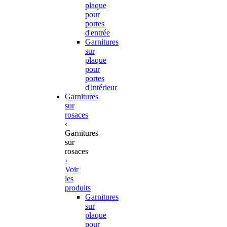
plaque
pour
portes
d'entrée
Garnitures
sur
plaque
pour
portes
d'intérieur
Garnitures
sur
rosaces
‹
Garnitures
sur
rosaces
›
Voir
les
produits
Garnitures
sur
plaque
pour