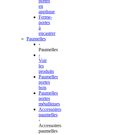
portes
en
applique
Ferme-
portes
à
encastrer
Paumelles
‹
Paumelles
›
Voir
les
produits
Paumelles
portes
bois
Paumelles
portes
métalliques
Accessoires
paumelles
‹
Accessoires
paumelles