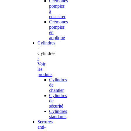
Crémones
pompier
à
encastrer
Crémones
pompier
en
applique
Cylindres
‹
Cylindres
›
Voir
les
produits
Cylindres
de
chantier
Cylindres
de
sécurité
Cylindres
standards
Serrures
anti-