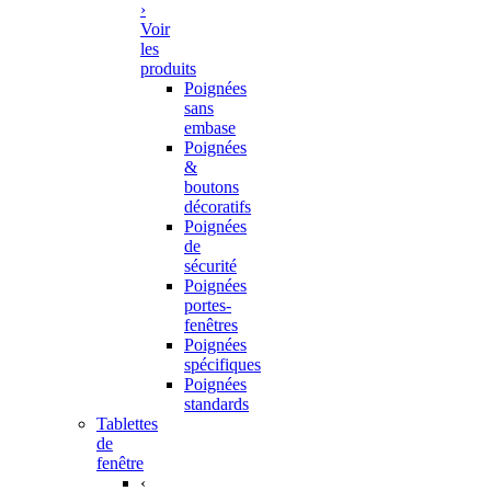
›
Voir
les
produits
Poignées
sans
embase
Poignées
&
boutons
décoratifs
Poignées
de
sécurité
Poignées
portes-
fenêtres
Poignées
spécifiques
Poignées
standards
Tablettes
de
fenêtre
‹