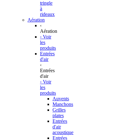
tringle
à
rideaux
Aération
‹
Aération
› Voir
les
produits
Entrées
d'air
‹
Entrées
d'air
› Voir
les
produits
Auvents
Manchons
Grilles
plates
Entrées
d'air
acoustique
Entrées