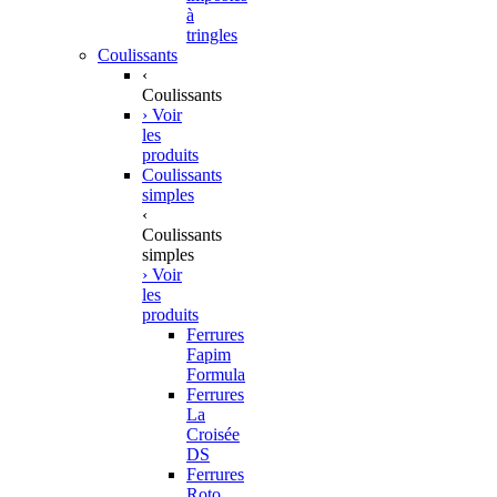
à
tringles
Coulissants
‹
Coulissants
› Voir
les
produits
Coulissants
simples
‹
Coulissants
simples
› Voir
les
produits
Ferrures
Fapim
Formula
Ferrures
La
Croisée
DS
Ferrures
Roto