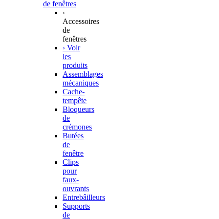
de fenêtres
‹
Accessoires
de
fenêtres
› Voir
les
produits
Assemblages
mécaniques
Cache-
tempête
Bloqueurs
de
crémones
Butées
de
fenêtre
Clips
pour
faux-
ouvrants
Entrebâilleurs
Supports
de