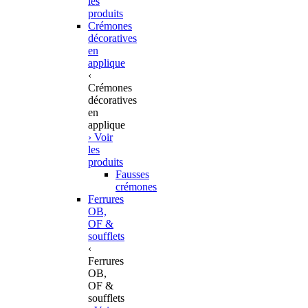
les
produits
Crémones
décoratives
en
applique
‹
Crémones
décoratives
en
applique
› Voir
les
produits
Fausses
crémones
Ferrures
OB,
OF &
soufflets
‹
Ferrures
OB,
OF &
soufflets