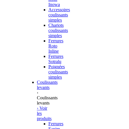
Inowa
Accessoires
coulissants
simples
Chariots
coulissants
simples
Ferrures
Roto
Inline
Ferrures
Sotralu
Poignées
coulissants
simples
Coulissants
levants
‹
Coulissants
levants
› Voir
les
produits
Ferrures
Fapim