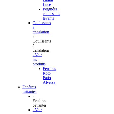
Luce
Poignées
coulissants
levants
Coulissants
à
translation
‹
Coulissants
à
translation
› Voir
les
produits
Ferrures
Roto
Patio
Alversa
Fenêtres
battantes
‹
Fenêtres
battantes
› Voir