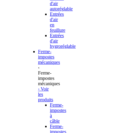
d'air
autoréglable
Entrées
d'air
en
feuillure
Entrées
d'air
hygroréglable
Ferme-
impostes
mécaniques
‹
Ferme-
impostes
mécaniques
› Voir
les
produits
Ferme-
impostes
à
câble
Ferme-
impostes