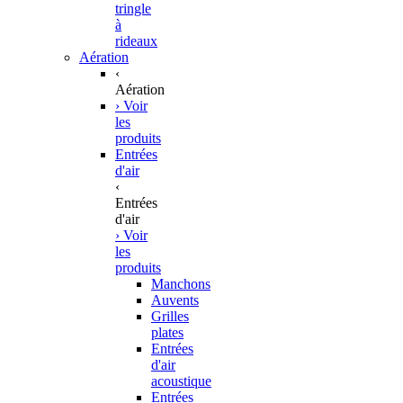
tringle
à
rideaux
Aération
‹
Aération
› Voir
les
produits
Entrées
d'air
‹
Entrées
d'air
› Voir
les
produits
Manchons
Auvents
Grilles
plates
Entrées
d'air
acoustique
Entrées