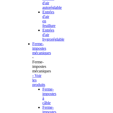
d'air
autoréglable
Entrées
d'air
en
feuillure
Entrées
d'air
hygroréglable
Ferme-
impostes
mécaniques
‹
Ferme-
impostes
mécaniques
› Voir
les
produits
Ferme-
impostes
à
câble
Ferme-
impostes