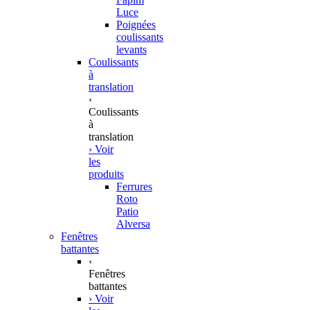
Luce
Poignées
coulissants
levants
Coulissants
à
translation
‹
Coulissants
à
translation
› Voir
les
produits
Ferrures
Roto
Patio
Alversa
Fenêtres
battantes
‹
Fenêtres
battantes
› Voir