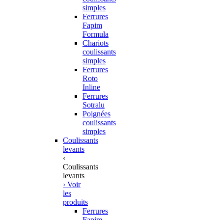
simples
Ferrures
Fapim
Formula
Chariots
coulissants
simples
Ferrures
Roto
Inline
Ferrures
Sotralu
Poignées
coulissants
simples
Coulissants
levants
‹
Coulissants
levants
› Voir
les
produits
Ferrures
Fapim