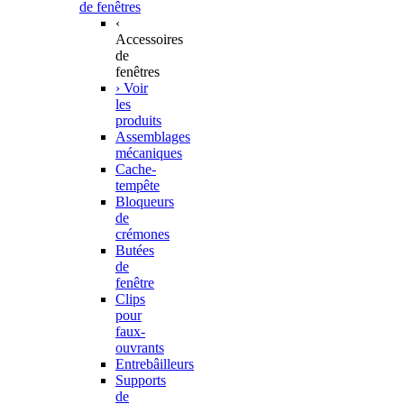
de fenêtres
‹
Accessoires
de
fenêtres
› Voir
les
produits
Assemblages
mécaniques
Cache-
tempête
Bloqueurs
de
crémones
Butées
de
fenêtre
Clips
pour
faux-
ouvrants
Entrebâilleurs
Supports
de