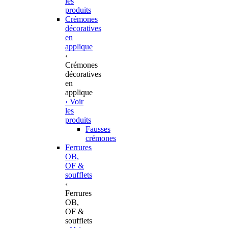
les
produits
Crémones
décoratives
en
applique
‹
Crémones
décoratives
en
applique
› Voir
les
produits
Fausses
crémones
Ferrures
OB,
OF &
soufflets
‹
Ferrures
OB,
OF &
soufflets