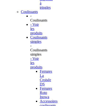
à
tringles
Coulissants
‹
Coulissants
› Voir
les
produits
Coulissants
simples
‹
Coulissants
simples
› Voir
les
produits
Ferrures
La
Croisée
DS
Ferrures
Roto
Inowa
Accessoires
coulissants