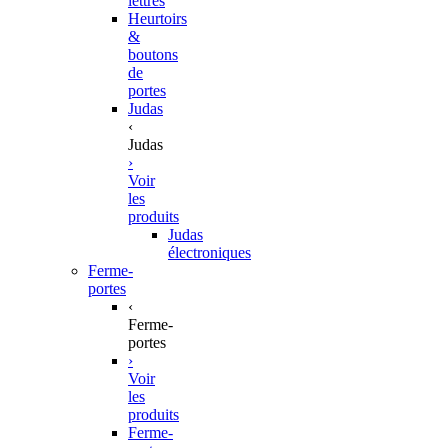
lettres
Heurtoirs
&
boutons
de
portes
Judas
‹
Judas
›
Voir
les
produits
Judas
électroniques
Ferme-
portes
‹
Ferme-
portes
›
Voir
les
produits
Ferme-