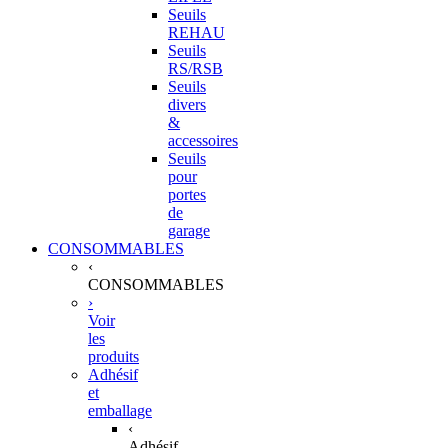
Seuils
REHAU
Seuils
RS/RSB
Seuils
divers
&
accessoires
Seuils
pour
portes
de
garage
CONSOMMABLES
‹
CONSOMMABLES
›
Voir
les
produits
Adhésif
et
emballage
‹
Adhésif