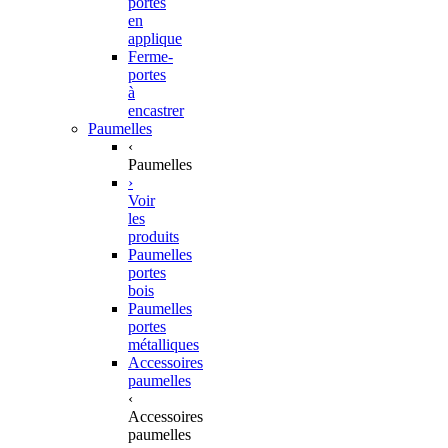
portes
en
applique
Ferme-
portes
à
encastrer
Paumelles
‹
Paumelles
›
Voir
les
produits
Paumelles
portes
bois
Paumelles
portes
métalliques
Accessoires
paumelles
‹
Accessoires
paumelles