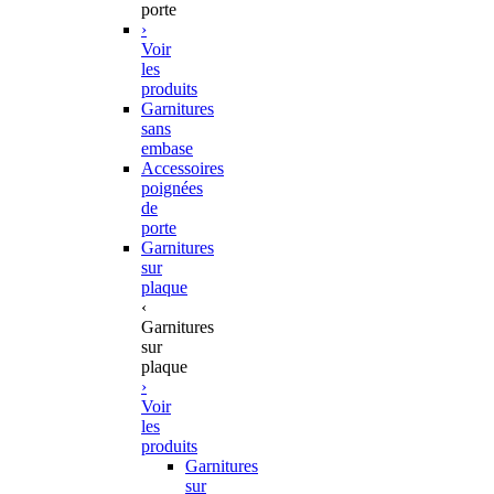
porte
›
Voir
les
produits
Garnitures
sans
embase
Accessoires
poignées
de
porte
Garnitures
sur
plaque
‹
Garnitures
sur
plaque
›
Voir
les
produits
Garnitures
sur