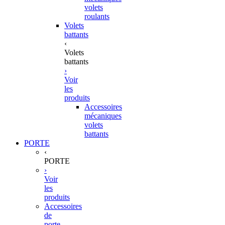
volets
roulants
Volets
battants
‹
Volets
battants
›
Voir
les
produits
Accessoires
mécaniques
volets
battants
PORTE
‹
PORTE
›
Voir
les
produits
Accessoires
de
porte