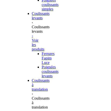
Poignées
coulissants
simples
Coulissants
levants
‹
Coulissants
levants
›
Voir
les
produits
Ferrures
Fapim
Luce
Poignées
coulissants
levants
Coulissants
à
translation
‹
Coulissants
à
translation