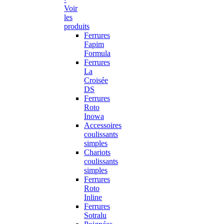
Voir
les
produits
Ferrures
Fapim
Formula
Ferrures
La
Croisée
DS
Ferrures
Roto
Inowa
Accessoires
coulissants
simples
Chariots
coulissants
simples
Ferrures
Roto
Inline
Ferrures
Sotralu