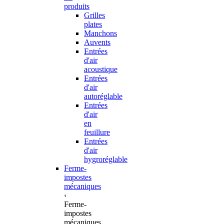
produits
Grilles
plates
Manchons
Auvents
Entrées
d'air
acoustique
Entrées
d'air
autoréglable
Entrées
d'air
en
feuillure
Entrées
d'air
hygroréglable
Ferme-
impostes
mécaniques
‹
Ferme-
impostes
mécaniques