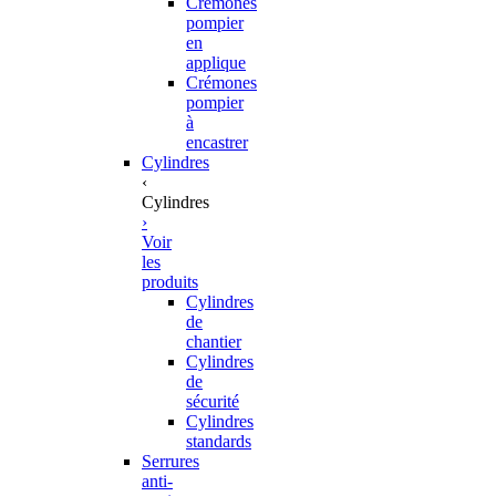
Crémones
pompier
en
applique
Crémones
pompier
à
encastrer
Cylindres
‹
Cylindres
›
Voir
les
produits
Cylindres
de
chantier
Cylindres
de
sécurité
Cylindres
standards
Serrures
anti-