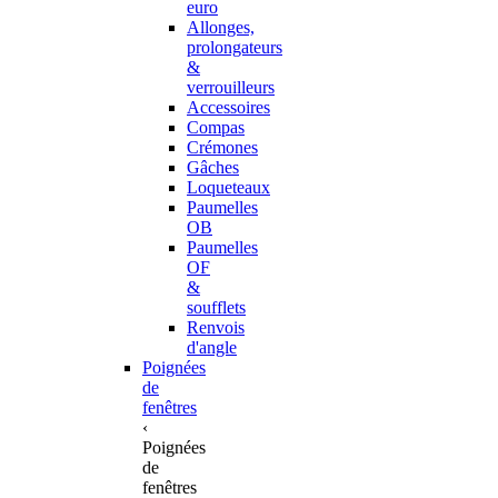
euro
Allonges,
prolongateurs
&
verrouilleurs
Accessoires
Compas
Crémones
Gâches
Loqueteaux
Paumelles
OB
Paumelles
OF
&
soufflets
Renvois
d'angle
Poignées
de
fenêtres
‹
Poignées
de
fenêtres