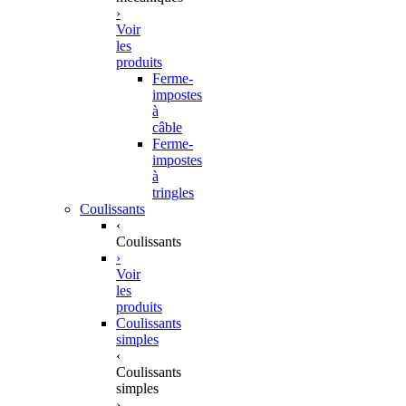
›
Voir
les
produits
Ferme-
impostes
à
câble
Ferme-
impostes
à
tringles
Coulissants
‹
Coulissants
›
Voir
les
produits
Coulissants
simples
‹
Coulissants
simples
›