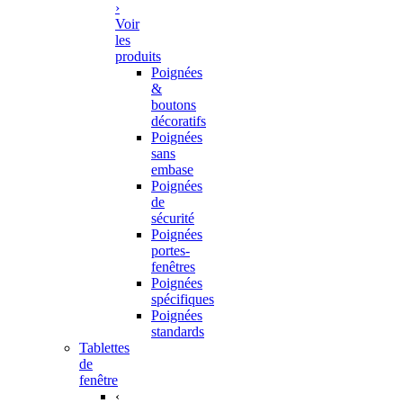
›
Voir
les
produits
Poignées
&
boutons
décoratifs
Poignées
sans
embase
Poignées
de
sécurité
Poignées
portes-
fenêtres
Poignées
spécifiques
Poignées
standards
Tablettes
de
fenêtre
‹