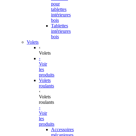
pour
tablettes
intérieures
bois
Tablettes
intérieures
bois
Volets
‹
Volets
›
Voir
les
produits
Volets
roulants
‹
Volets
roulants
›
Voir
les
produits
Accessoires
mécaniques