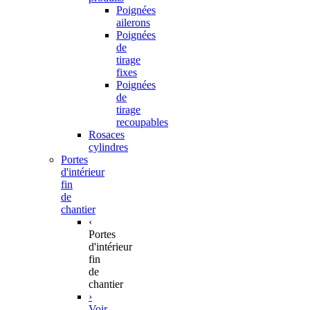
Poignées
ailerons
Poignées
de
tirage
fixes
Poignées
de
tirage
recoupables
Rosaces
cylindres
Portes
d'intérieur
fin
de
chantier
‹
Portes
d'intérieur
fin
de
chantier
›
Voir