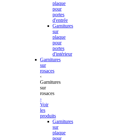
plaque
pour
portes
d'entrée
Garnitures
sur
plaque
pour
portes
d'intérieur
Garnitures
sur
rosaces
‹
Garnitures
sur
rosaces
›
Voir
les
produits
Garnitures
sur
plaque
pour