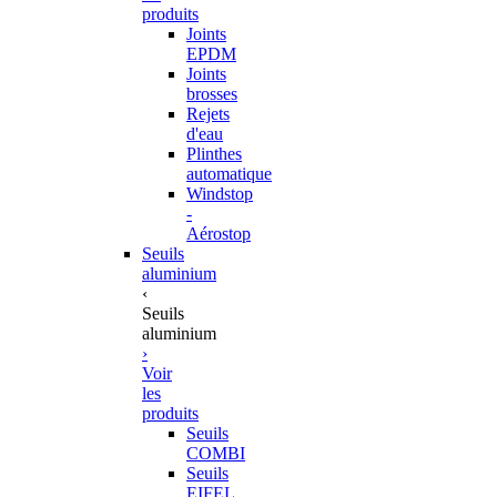
produits
Joints
EPDM
Joints
brosses
Rejets
d'eau
Plinthes
automatique
Windstop
-
Aérostop
Seuils
aluminium
‹
Seuils
aluminium
›
Voir
les
produits
Seuils
COMBI
Seuils
EIFEL