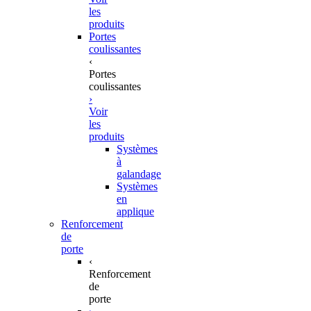
les
produits
Portes
coulissantes
‹
Portes
coulissantes
›
Voir
les
produits
Systèmes
à
galandage
Systèmes
en
applique
Renforcement
de
porte
‹
Renforcement
de
porte