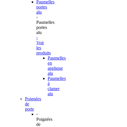
Paumelles
portes
alu
‹
Paumelles
portes
alu
›
Voir
les
produits
Paumelles
en
applique
alu
Paumelles
à
clamer
alu
Poignées
de
porte
‹
Poignées
de