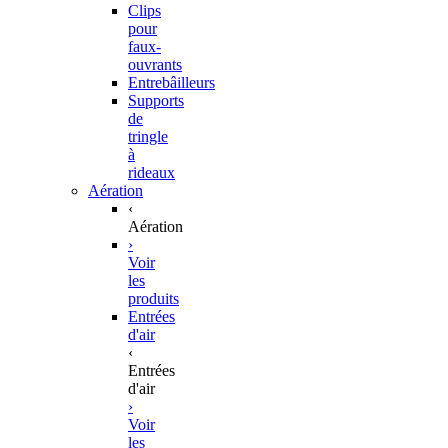
Clips
pour
faux-
ouvrants
Entrebâilleurs
Supports
de
tringle
à
rideaux
Aération
‹
Aération
›
Voir
les
produits
Entrées
d'air
‹
Entrées
d'air
›
Voir
les