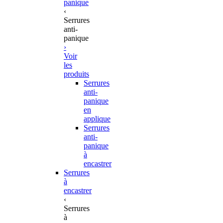
panique
‹
Serrures
anti-
panique
›
Voir
les
produits
Serrures
anti-
panique
en
applique
Serrures
anti-
panique
à
encastrer
Serrures
à
encastrer
‹
Serrures
à