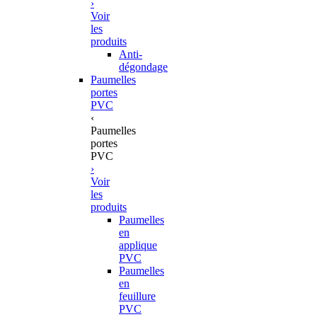
›
Voir
les
produits
Anti-
dégondage
Paumelles
portes
PVC
‹
Paumelles
portes
PVC
›
Voir
les
produits
Paumelles
en
applique
PVC
Paumelles
en
feuillure
PVC