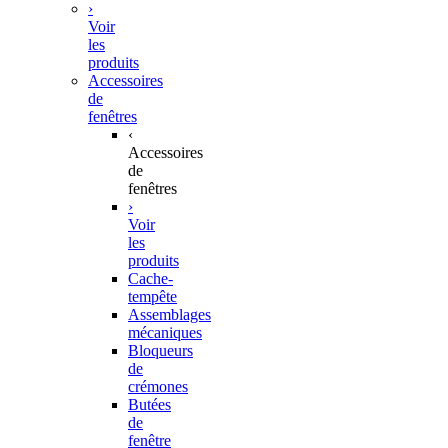
›
Voir
les
produits
Accessoires
de
fenêtres
‹
Accessoires
de
fenêtres
›
Voir
les
produits
Cache-
tempête
Assemblages
mécaniques
Bloqueurs
de
crémones
Butées
de
fenêtre