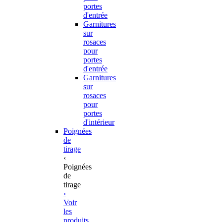
portes
d'entrée
Garnitures
sur
rosaces
pour
portes
d'entrée
Garnitures
sur
rosaces
pour
portes
d'intérieur
Poignées
de
tirage
‹
Poignées
de
tirage
›
Voir
les
produits