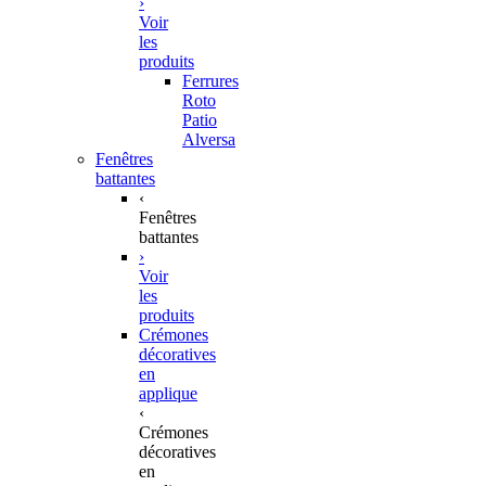
›
Voir
les
produits
Ferrures
Roto
Patio
Alversa
Fenêtres
battantes
‹
Fenêtres
battantes
›
Voir
les
produits
Crémones
décoratives
en
applique
‹
Crémones
décoratives
en