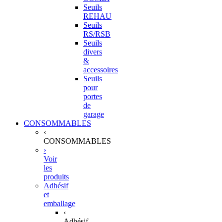
Seuils
REHAU
Seuils
RS/RSB
Seuils
divers
&
accessoires
Seuils
pour
portes
de
garage
CONSOMMABLES
‹
CONSOMMABLES
›
Voir
les
produits
Adhésif
et
emballage
‹
Adhésif