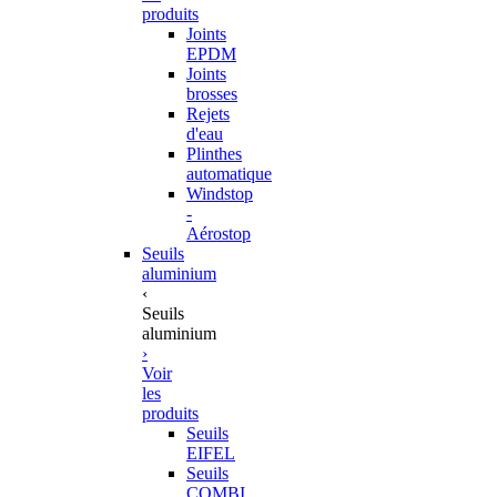
produits
Joints
EPDM
Joints
brosses
Rejets
d'eau
Plinthes
automatique
Windstop
-
Aérostop
Seuils
aluminium
‹
Seuils
aluminium
›
Voir
les
produits
Seuils
EIFEL
Seuils
COMBI