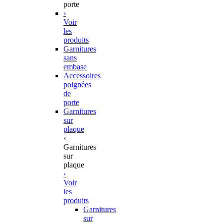
porte
›
Voir
les
produits
Garnitures
sans
embase
Accessoires
poignées
de
porte
Garnitures
sur
plaque
‹
Garnitures
sur
plaque
›
Voir
les
produits
Garnitures
sur