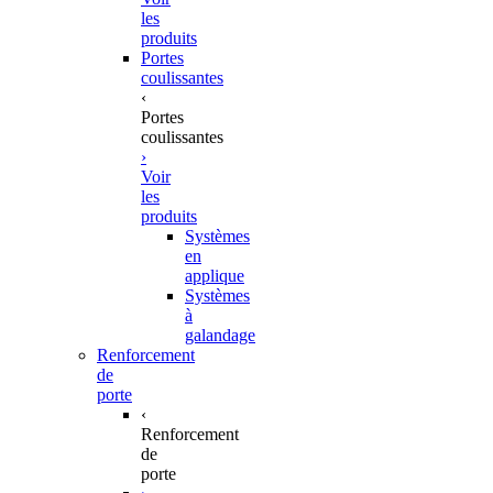
les
produits
Portes
coulissantes
‹
Portes
coulissantes
›
Voir
les
produits
Systèmes
en
applique
Systèmes
à
galandage
Renforcement
de
porte
‹
Renforcement
de
porte