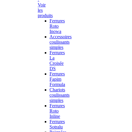
Voir
les
produits
Ferrures
Roto
Inowa
Accessoires
coulissants
simples
Ferrures
La
Croisée
DS
Ferrures
Fapim
Formula
Chariots
coulissants
simples
Ferrures
Roto
Inline
Ferrures
Sotralu