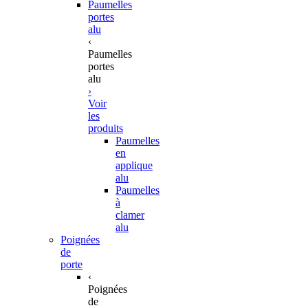
Paumelles
portes
alu
‹
Paumelles
portes
alu
›
Voir
les
produits
Paumelles
en
applique
alu
Paumelles
à
clamer
alu
Poignées
de
porte
‹
Poignées
de