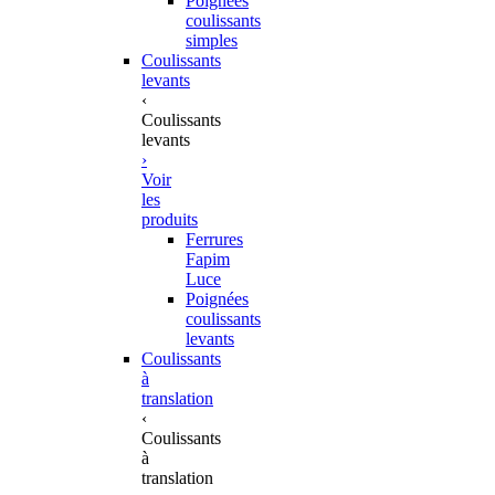
Poignées
coulissants
simples
Coulissants
levants
‹
Coulissants
levants
›
Voir
les
produits
Ferrures
Fapim
Luce
Poignées
coulissants
levants
Coulissants
à
translation
‹
Coulissants
à
translation