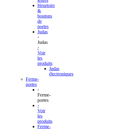
lettres
Heurtoirs
&
boutons
de
portes
Judas
‹
Judas
›
Voir
les
produits
Judas
électroniques
Ferme-
portes
‹
Ferme-
portes
›
Voir
les
produits
Ferme-