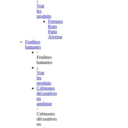
›
Voir
les
produits
Ferrures
Roto
Patio
Alversa
Fenêtres
battantes
‹
Fenêtres
battantes
›
Voir
les
produits
Crémones
décoratives
en
applique
‹
Crémones
décoratives
en