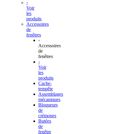
›
Voir
les
produits
Accessoires
de
fenêtres
‹
Accessoires
de
fenêtres
›
Voir
les
produits
Cache-
tempête
Assemblages
mécaniques
Bloqueurs
de
crémones
Butées
de
fenêtre