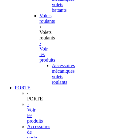
volets
battants
Volets
roulants
‹
Volets
roulants
›
Voir
les
produits
Accessoires
mécaniques
volets
roulants
PORTE
‹
PORTE
›
Voir
les
produits
Accessoires
de
porte