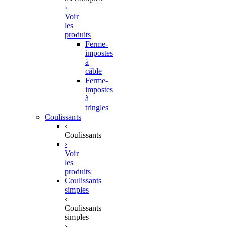
›
Voir
les
produits
Ferme-
impostes
à
câble
Ferme-
impostes
à
tringles
Coulissants
‹
Coulissants
›
Voir
les
produits
Coulissants
simples
‹
Coulissants
simples
›