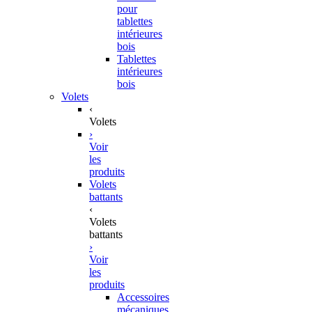
pour
tablettes
intérieures
bois
Tablettes
intérieures
bois
Volets
‹
Volets
›
Voir
les
produits
Volets
battants
‹
Volets
battants
›
Voir
les
produits
Accessoires
mécaniques