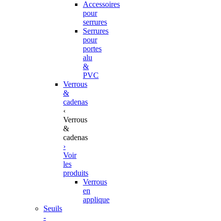
Accessoires
pour
serrures
Serrures
pour
portes
alu
&
PVC
Verrous
&
cadenas
‹
Verrous
&
cadenas
›
Voir
les
produits
Verrous
en
applique
Seuils
-