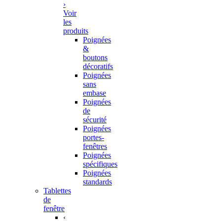
›
Voir
les
produits
Poignées
&
boutons
décoratifs
Poignées
sans
embase
Poignées
de
sécurité
Poignées
portes-
fenêtres
Poignées
spécifiques
Poignées
standards
Tablettes
de
fenêtre
‹