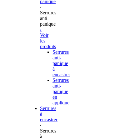
panique
‹
Serrures
anti-
panique
›
Voir
les
produits
Serrures
anti-
panique
à
encastrer
Serrures
anti-
panique
en
applique
Serrures
à
encastrer
‹
Serrures
à