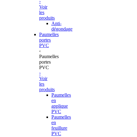
›
Voir
les
produits
Anti-
dégondage
Paumelles
portes
PVC
‹
Paumelles
portes
PVC
›
Voir
les
produits
Paumelles
en
applique
PVC
Paumelles
en
feuillure
PVC