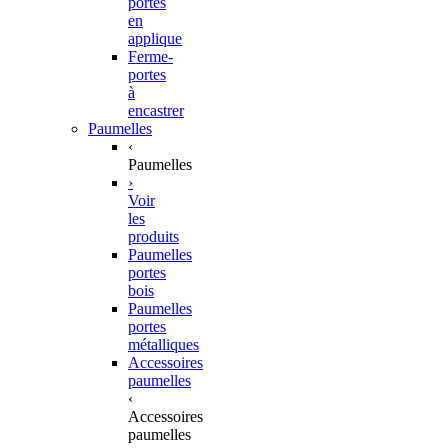
portes
en
applique
Ferme-
portes
à
encastrer
Paumelles
‹
Paumelles
›
Voir
les
produits
Paumelles
portes
bois
Paumelles
portes
métalliques
Accessoires
paumelles
‹
Accessoires
paumelles