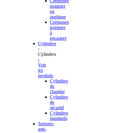
Crémones
pompier
en
applique
Crémones
pompier
à
encastrer
Cylindres
‹
Cylindres
›
Voir
les
produits
Cylindres
de
chantier
Cylindres
de
sécurité
Cylindres
standards
Serrures
anti-