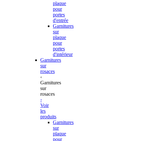
plaque
pour
portes
d'entrée
Garnitures
sur
plaque
pour
portes
d'intérieur
Garnitures
sur
rosaces
‹
Garnitures
sur
rosaces
›
Voir
les
produits
Garnitures
sur
plaque
pour