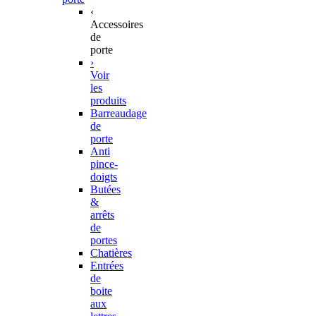
‹
Accessoires
de
porte
›
Voir
les
produits
Barreaudage
de
porte
Anti
pince-
doigts
Butées
&
arrêts
de
portes
Chatières
Entrées
de
boite
aux