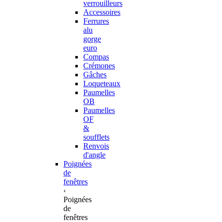
verrouilleurs
Accessoires
Ferrures
alu
gorge
euro
Compas
Crémones
Gâches
Loqueteaux
Paumelles
OB
Paumelles
OF
&
soufflets
Renvois
d'angle
Poignées
de
fenêtres
‹
Poignées
de
fenêtres