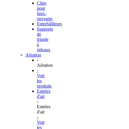
Clips
pour
faux-
ouvrants
Entrebâilleurs
Supports
de
tringle
à
rideaux
Aération
‹
Aération
›
Voir
les
produits
Entrées
d'air
‹
Entrées
d'air
›
Voir
les