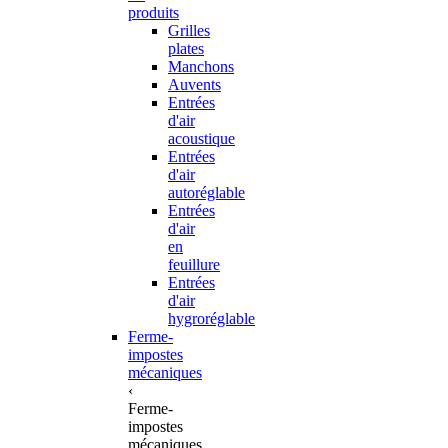
produits
Grilles
plates
Manchons
Auvents
Entrées
d'air
acoustique
Entrées
d'air
autoréglable
Entrées
d'air
en
feuillure
Entrées
d'air
hygroréglable
Ferme-
impostes
mécaniques
‹
Ferme-
impostes
mécaniques