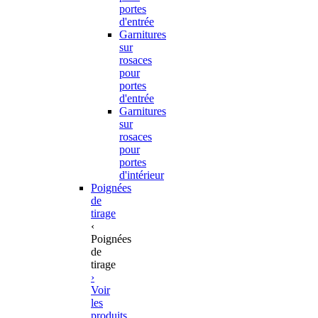
portes
d'entrée
Garnitures
sur
rosaces
pour
portes
d'entrée
Garnitures
sur
rosaces
pour
portes
d'intérieur
Poignées
de
tirage
‹
Poignées
de
tirage
›
Voir
les
produits