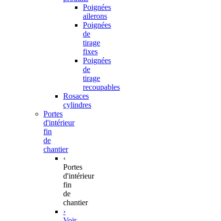
Poignées
ailerons
Poignées
de
tirage
fixes
Poignées
de
tirage
recoupables
Rosaces
cylindres
Portes
d'intérieur
fin
de
chantier
‹
Portes
d'intérieur
fin
de
chantier
›
Voir