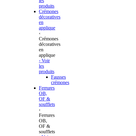
les
produits
Crémones
décoratives
en
applique
‹
Crémones
décoratives
en
applique
› Voir
les
produits
Fausses
crémones
Ferrures
OB,
OF &
soufflets
‹
Ferrures
OB,
OF &
soufflets