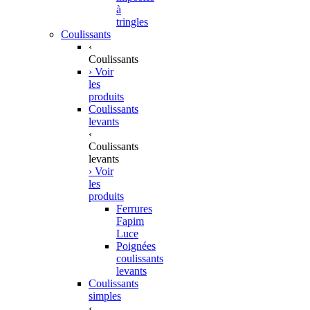
à
tringles
Coulissants
‹
Coulissants
› Voir
les
produits
Coulissants
levants
‹
Coulissants
levants
› Voir
les
produits
Ferrures
Fapim
Luce
Poignées
coulissants
levants
Coulissants
simples
‹