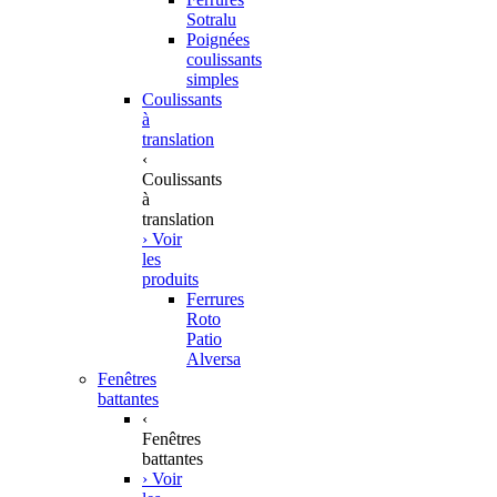
Sotralu
Poignées
coulissants
simples
Coulissants
à
translation
‹
Coulissants
à
translation
› Voir
les
produits
Ferrures
Roto
Patio
Alversa
Fenêtres
battantes
‹
Fenêtres
battantes
› Voir