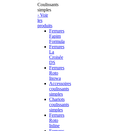
Coulissants
simples
› Voir
les
produits
Ferrures
Fapim
Formula
Ferrures
La
Croisée
DS
Ferrures
Roto
Inowa
Accessoires
coulissants
simples
Chariots
coulissants
simples
Ferrures
Roto
Inline
Ferrures