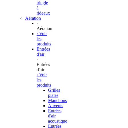
tringle
à
rideaux
Aération
‹
Aération
› Voir
les
produits
Entrées
d'air
‹
Entrées
d'air
› Voir
les
produits
Grilles
plates
Manchons
Auvents
Entrées
d'air
acoustique
Entrées