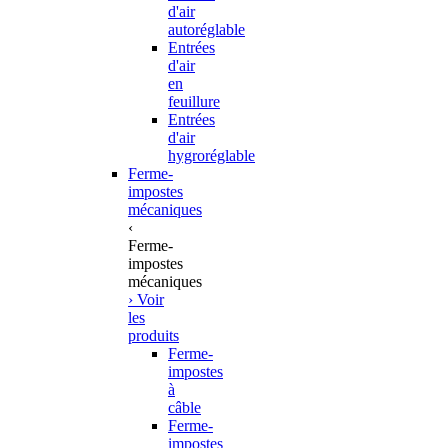
d'air
autoréglable
Entrées
d'air
en
feuillure
Entrées
d'air
hygroréglable
Ferme-
impostes
mécaniques
‹
Ferme-
impostes
mécaniques
› Voir
les
produits
Ferme-
impostes
à
câble
Ferme-
impostes