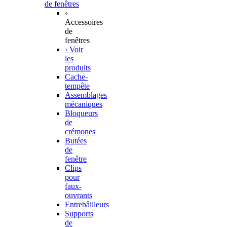
de fenêtres
‹
Accessoires
de
fenêtres
› Voir
les
produits
Cache-
tempête
Assemblages
mécaniques
Bloqueurs
de
crémones
Butées
de
fenêtre
Clips
pour
faux-
ouvrants
Entrebâilleurs
Supports
de