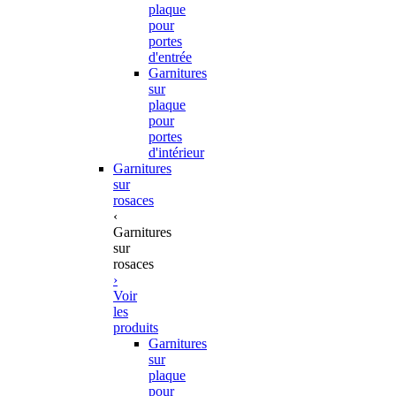
plaque
pour
portes
d'entrée
Garnitures
sur
plaque
pour
portes
d'intérieur
Garnitures
sur
rosaces
‹
Garnitures
sur
rosaces
›
Voir
les
produits
Garnitures
sur
plaque
pour