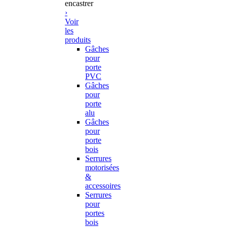
encastrer
›
Voir
les
produits
Gâches
pour
porte
PVC
Gâches
pour
porte
alu
Gâches
pour
porte
bois
Serrures
motorisées
&
accessoires
Serrures
pour
portes
bois