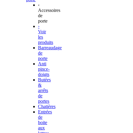
‹
Accessoires
de
porte
›
Voir
les
produits
Barreaudage
de
porte
Anti
pince-
doigts
Butées
&
arrêts
de
portes
Chatières
Entrées
de
boite
aux