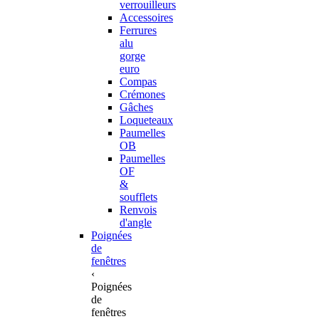
verrouilleurs
Accessoires
Ferrures
alu
gorge
euro
Compas
Crémones
Gâches
Loqueteaux
Paumelles
OB
Paumelles
OF
&
soufflets
Renvois
d'angle
Poignées
de
fenêtres
‹
Poignées
de
fenêtres