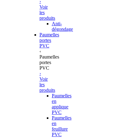
›
Voir
les
produits
Anti-
dégondage
Paumelles
portes
PVC
‹
Paumelles
portes
PVC
›
Voir
les
produits
Paumelles
en
applique
PVC
Paumelles
en
feuillure
PVC