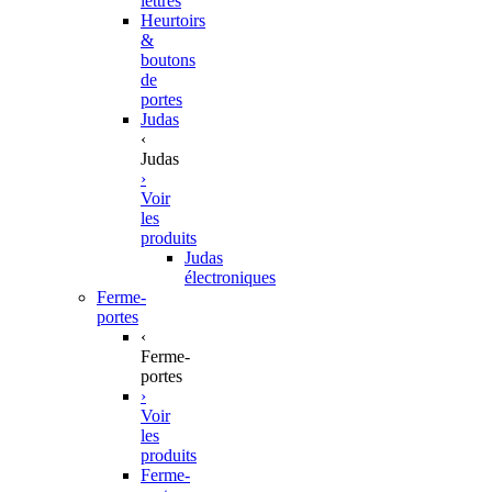
lettres
Heurtoirs
&
boutons
de
portes
Judas
‹
Judas
›
Voir
les
produits
Judas
électroniques
Ferme-
portes
‹
Ferme-
portes
›
Voir
les
produits
Ferme-