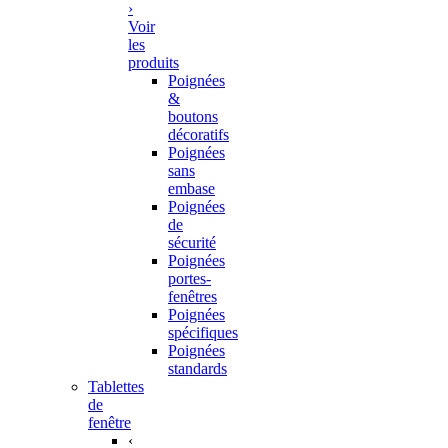
›
Voir
les
produits
Poignées
&
boutons
décoratifs
Poignées
sans
embase
Poignées
de
sécurité
Poignées
portes-
fenêtres
Poignées
spécifiques
Poignées
standards
Tablettes
de
fenêtre
‹