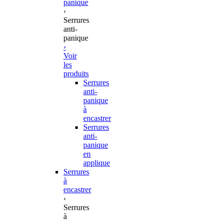
panique
‹
Serrures
anti-
panique
›
Voir
les
produits
Serrures
anti-
panique
à
encastrer
Serrures
anti-
panique
en
applique
Serrures
à
encastrer
‹
Serrures
à