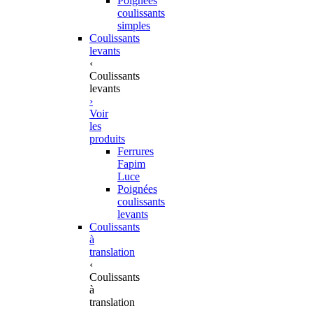
Poignées
coulissants
simples
Coulissants
levants
‹
Coulissants
levants
›
Voir
les
produits
Ferrures
Fapim
Luce
Poignées
coulissants
levants
Coulissants
à
translation
‹
Coulissants
à
translation