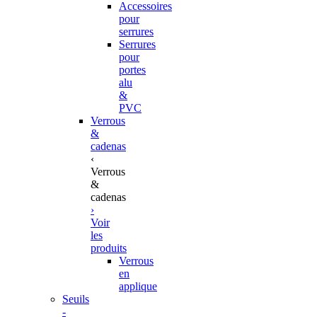
Accessoires
pour
serrures
Serrures
pour
portes
alu
&
PVC
Verrous
&
cadenas
‹
Verrous
&
cadenas
›
Voir
les
produits
Verrous
en
applique
Seuils
-