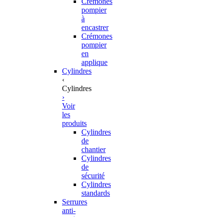
Crémones
pompier
à
encastrer
Crémones
pompier
en
applique
Cylindres
‹
Cylindres
›
Voir
les
produits
Cylindres
de
chantier
Cylindres
de
sécurité
Cylindres
standards
Serrures
anti-