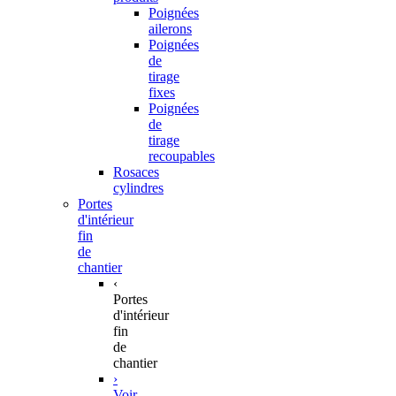
Poignées
ailerons
Poignées
de
tirage
fixes
Poignées
de
tirage
recoupables
Rosaces
cylindres
Portes
d'intérieur
fin
de
chantier
‹
Portes
d'intérieur
fin
de
chantier
›
Voir