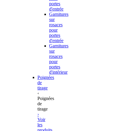
portes
d'entrée
Garnitures
sur
rosaces
pour
portes
d'entrée
Garnitures
sur
rosaces
pour
portes
d'intérieur
Poignées
de
tirage
‹
Poignées
de
tirage
›
Voir
les
produits