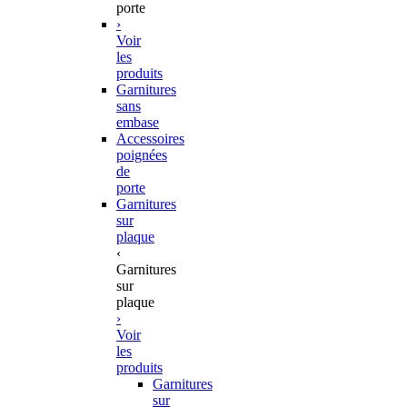
porte
›
Voir
les
produits
Garnitures
sans
embase
Accessoires
poignées
de
porte
Garnitures
sur
plaque
‹
Garnitures
sur
plaque
›
Voir
les
produits
Garnitures
sur