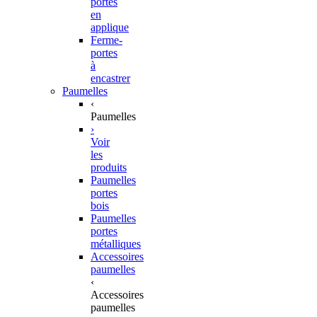
portes
en
applique
Ferme-
portes
à
encastrer
Paumelles
‹
Paumelles
›
Voir
les
produits
Paumelles
portes
bois
Paumelles
portes
métalliques
Accessoires
paumelles
‹
Accessoires
paumelles