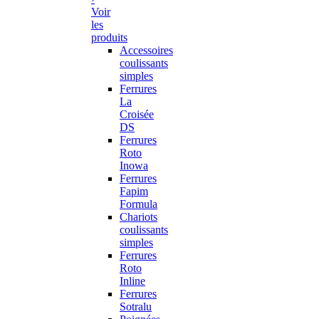
Voir
les
produits
Accessoires
coulissants
simples
Ferrures
La
Croisée
DS
Ferrures
Roto
Inowa
Ferrures
Fapim
Formula
Chariots
coulissants
simples
Ferrures
Roto
Inline
Ferrures
Sotralu