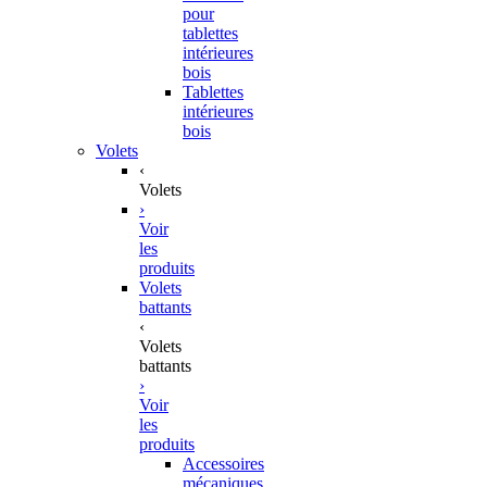
pour
tablettes
intérieures
bois
Tablettes
intérieures
bois
Volets
‹
Volets
›
Voir
les
produits
Volets
battants
‹
Volets
battants
›
Voir
les
produits
Accessoires
mécaniques