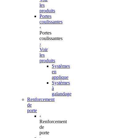
les
produits
Portes
coulissantes
‹
Portes
coulissantes
›
Voir
les
produits
Systèmes
en
applique
Systèmes
à
galandage
Renforcement
de
porte
‹
Renforcement
de
porte