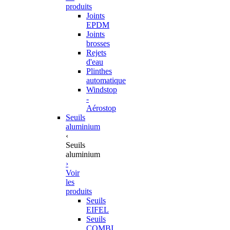
produits
Joints
EPDM
Joints
brosses
Rejets
d'eau
Plinthes
automatique
Windstop
-
Aérostop
Seuils
aluminium
‹
Seuils
aluminium
›
Voir
les
produits
Seuils
EIFEL
Seuils
COMBI