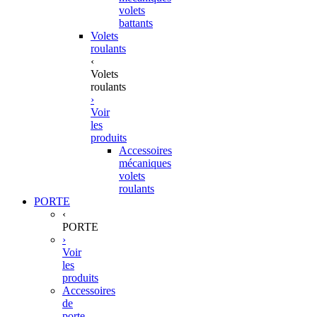
volets
battants
Volets
roulants
‹
Volets
roulants
›
Voir
les
produits
Accessoires
mécaniques
volets
roulants
PORTE
‹
PORTE
›
Voir
les
produits
Accessoires
de
porte