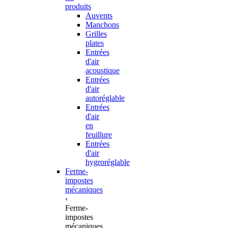
produits
Auvents
Manchons
Grilles
plates
Entrées
d'air
acoustique
Entrées
d'air
autoréglable
Entrées
d'air
en
feuillure
Entrées
d'air
hygroréglable
Ferme-
impostes
mécaniques
‹
Ferme-
impostes
mécaniques