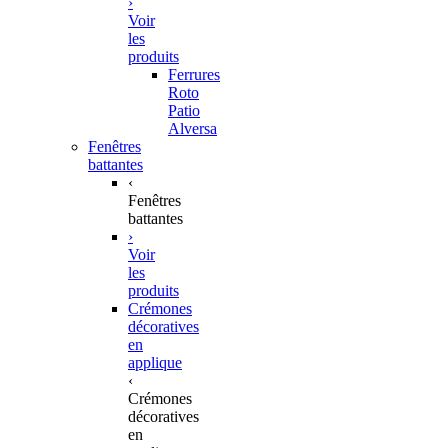
›
Voir
les
produits
Ferrures
Roto
Patio
Alversa
Fenêtres
battantes
‹
Fenêtres
battantes
›
Voir
les
produits
Crémones
décoratives
en
applique
‹
Crémones
décoratives
en