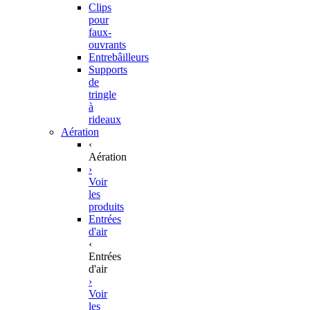
Clips
pour
faux-
ouvrants
Entrebâilleurs
Supports
de
tringle
à
rideaux
Aération
‹
Aération
›
Voir
les
produits
Entrées
d'air
‹
Entrées
d'air
›
Voir
les