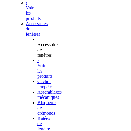
›
Voir
les
produits
Accessoires
de
fenêtres
‹
Accessoires
de
fenêtres
›
Voir
les
produits
Cache-
tempête
Assemblages
mécaniques
Bloqueurs
de
crémones
Butées
de
fenêtre