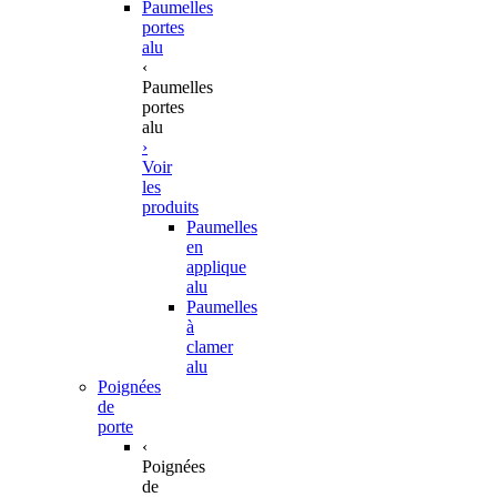
Paumelles
portes
alu
‹
Paumelles
portes
alu
›
Voir
les
produits
Paumelles
en
applique
alu
Paumelles
à
clamer
alu
Poignées
de
porte
‹
Poignées
de