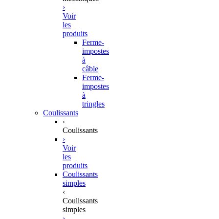
›
Voir
les
produits
Ferme-
impostes
à
câble
Ferme-
impostes
à
tringles
Coulissants
‹
Coulissants
›
Voir
les
produits
Coulissants
simples
‹
Coulissants
simples
›