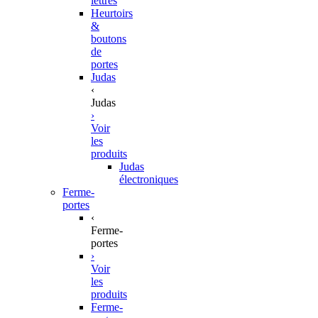
lettres
Heurtoirs
&
boutons
de
portes
Judas
‹
Judas
›
Voir
les
produits
Judas
électroniques
Ferme-
portes
‹
Ferme-
portes
›
Voir
les
produits
Ferme-