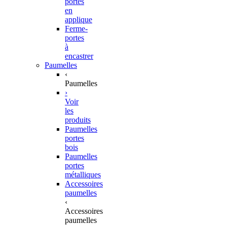
portes
en
applique
Ferme-
portes
à
encastrer
Paumelles
‹
Paumelles
›
Voir
les
produits
Paumelles
portes
bois
Paumelles
portes
métalliques
Accessoires
paumelles
‹
Accessoires
paumelles