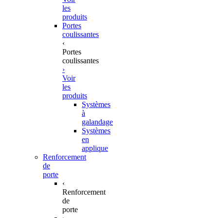
les
produits
Portes
coulissantes
‹
Portes
coulissantes
›
Voir
les
produits
Systèmes
à
galandage
Systèmes
en
applique
Renforcement
de
porte
‹
Renforcement
de
porte