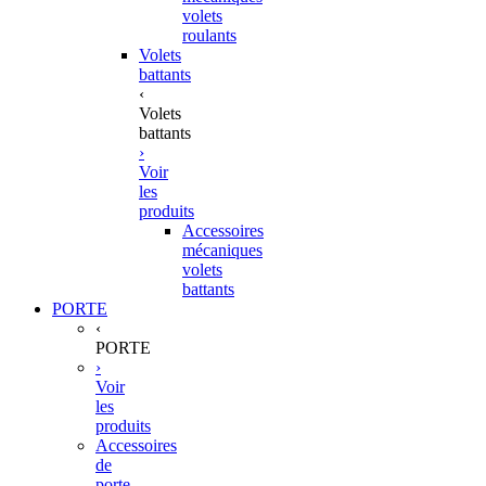
volets
roulants
Volets
battants
‹
Volets
battants
›
Voir
les
produits
Accessoires
mécaniques
volets
battants
PORTE
‹
PORTE
›
Voir
les
produits
Accessoires
de
porte