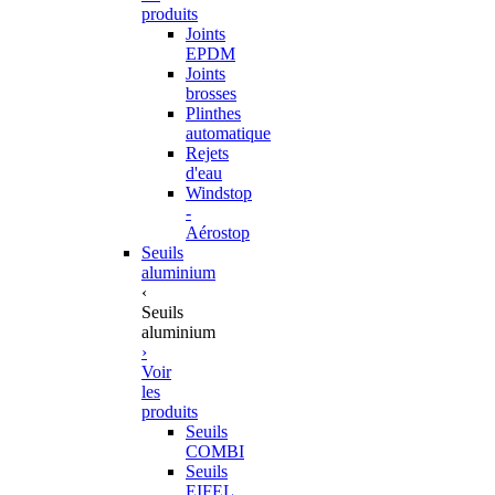
produits
Joints
EPDM
Joints
brosses
Plinthes
automatique
Rejets
d'eau
Windstop
-
Aérostop
Seuils
aluminium
‹
Seuils
aluminium
›
Voir
les
produits
Seuils
COMBI
Seuils
EIFEL