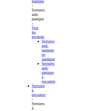
panique
‹
Serrures
anti-
panique
›
Voir
les
produits
Serrures
anti-
panique
en
applique
Serrures
anti-
panique
à
encastrer
Serrures
à
encastrer
‹
Serrures
à