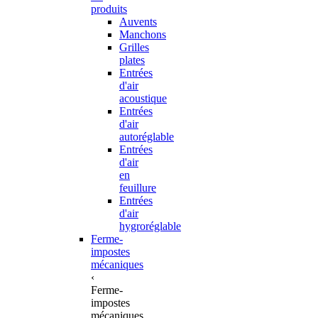
produits
Auvents
Manchons
Grilles
plates
Entrées
d'air
acoustique
Entrées
d'air
autoréglable
Entrées
d'air
en
feuillure
Entrées
d'air
hygroréglable
Ferme-
impostes
mécaniques
‹
Ferme-
impostes
mécaniques