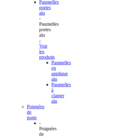
Paumelles
portes
alu
‹
Paumelles
portes
alu
›
Voir
les
produits
Paumelles
en
applique
alu
Paumelles
à
clamer
alu
Poignées
de
porte
‹
Poignées
de