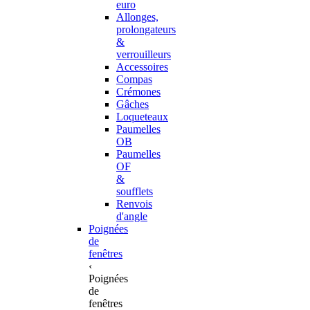
euro
Allonges,
prolongateurs
&
verrouilleurs
Accessoires
Compas
Crémones
Gâches
Loqueteaux
Paumelles
OB
Paumelles
OF
&
soufflets
Renvois
d'angle
Poignées
de
fenêtres
‹
Poignées
de
fenêtres