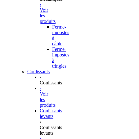
›
Voir
les
produits
Ferme-
impostes
à
câble
Ferme-
impostes
à
tringles
Coulissants
‹
Coulissants
›
Voir
les
produits
Coulissants
levants
‹
Coulissants
levants
›