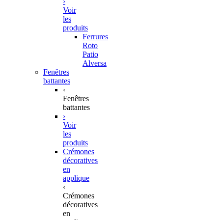
›
Voir
les
produits
Ferrures
Roto
Patio
Alversa
Fenêtres
battantes
‹
Fenêtres
battantes
›
Voir
les
produits
Crémones
décoratives
en
applique
‹
Crémones
décoratives
en