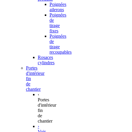
Poignées
ailerons
Poignées
de
tirage
fixes
Poignées
de
tirage
recoupables
Rosaces
cylindres
Portes
d'intérieur
fin
de
chantier
‹
Portes
d'intérieur
fin
de
chantier
›
Voir