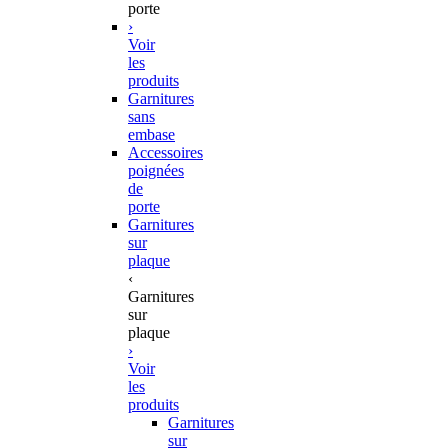
porte
›
Voir
les
produits
Garnitures
sans
embase
Accessoires
poignées
de
porte
Garnitures
sur
plaque
‹
Garnitures
sur
plaque
›
Voir
les
produits
Garnitures
sur