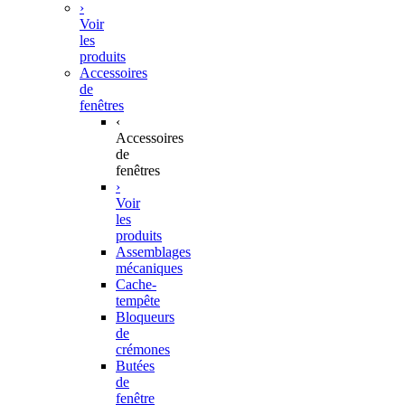
›
Voir
les
produits
Accessoires
de
fenêtres
‹
Accessoires
de
fenêtres
›
Voir
les
produits
Assemblages
mécaniques
Cache-
tempête
Bloqueurs
de
crémones
Butées
de
fenêtre