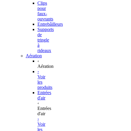
Clips
pour
faux-
ouvrants
Entrebâilleurs
Supports
de
tringle
à
rideaux
Aération
‹
Aération
›
Voir
les
produits
Entrées
d'air
‹
Entrées
d'air
›
Voir
les