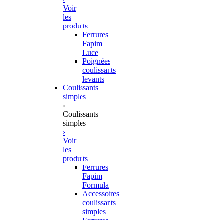
Voir
les
produits
Ferrures
Fapim
Luce
Poignées
coulissants
levants
Coulissants
simples
‹
Coulissants
simples
›
Voir
les
produits
Ferrures
Fapim
Formula
Accessoires
coulissants
simples