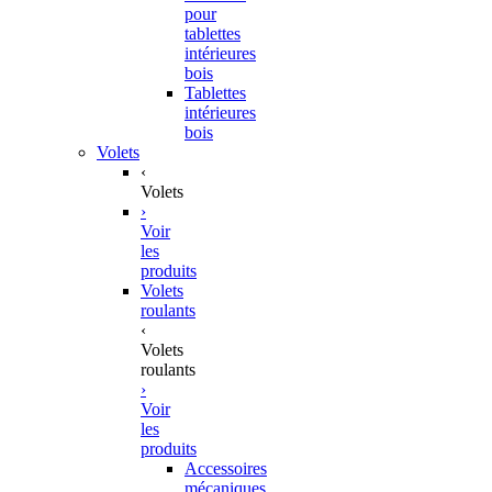
pour
tablettes
intérieures
bois
Tablettes
intérieures
bois
Volets
‹
Volets
›
Voir
les
produits
Volets
roulants
‹
Volets
roulants
›
Voir
les
produits
Accessoires
mécaniques