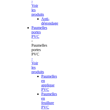
›
Voir
les
produits
Anti-
dégondage
Paumelles
portes
PVC
‹
Paumelles
portes
PVC
›
Voir
les
produits
Paumelles
en
applique
PVC
Paumelles
en
feuillure
PVC