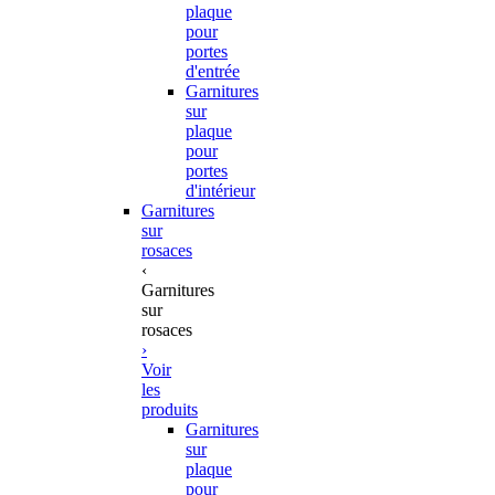
plaque
pour
portes
d'entrée
Garnitures
sur
plaque
pour
portes
d'intérieur
Garnitures
sur
rosaces
‹
Garnitures
sur
rosaces
›
Voir
les
produits
Garnitures
sur
plaque
pour