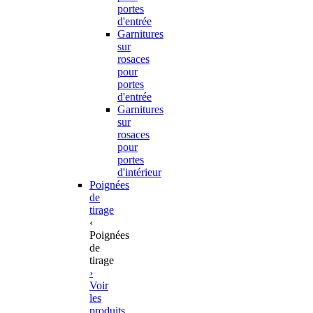
portes
d'entrée
Garnitures
sur
rosaces
pour
portes
d'entrée
Garnitures
sur
rosaces
pour
portes
d'intérieur
Poignées
de
tirage
‹
Poignées
de
tirage
›
Voir
les
produits