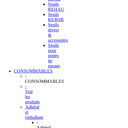
Seuils
REHAU
Seuils
RS/RSB
Seuils
divers
&
accessoires
Seuils
pour
portes
de
garage
CONSOMMABLES
‹
CONSOMMABLES
›
Voir
les
produits
Adhésif
et
emballage
‹
Adhésif