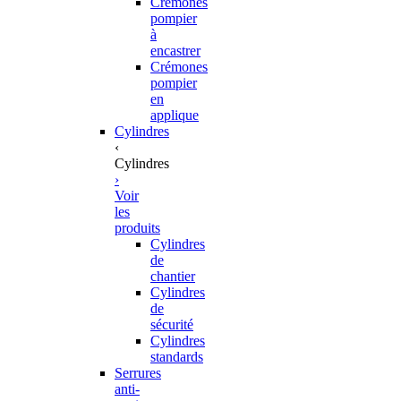
Crémones
pompier
à
encastrer
Crémones
pompier
en
applique
Cylindres
‹
Cylindres
›
Voir
les
produits
Cylindres
de
chantier
Cylindres
de
sécurité
Cylindres
standards
Serrures
anti-