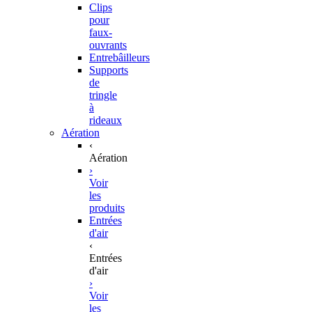
Clips
pour
faux-
ouvrants
Entrebâilleurs
Supports
de
tringle
à
rideaux
Aération
‹
Aération
›
Voir
les
produits
Entrées
d'air
‹
Entrées
d'air
›
Voir
les