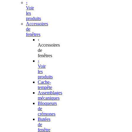
›
Voir
les
produits
Accessoires
de
fenêtres
‹
Accessoires
de
fenêtres
›
Voir
les
produits
Cache-
tempête
Assemblages
mécaniques
Bloqueurs
de
crémones
Butées
de
fenêtre