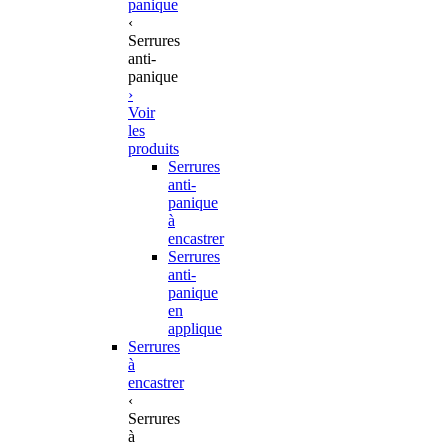
panique
‹
Serrures
anti-
panique
›
Voir
les
produits
Serrures
anti-
panique
à
encastrer
Serrures
anti-
panique
en
applique
Serrures
à
encastrer
‹
Serrures
à