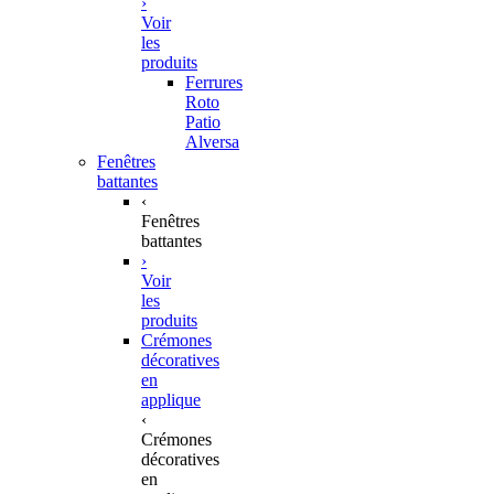
›
Voir
les
produits
Ferrures
Roto
Patio
Alversa
Fenêtres
battantes
‹
Fenêtres
battantes
›
Voir
les
produits
Crémones
décoratives
en
applique
‹
Crémones
décoratives
en