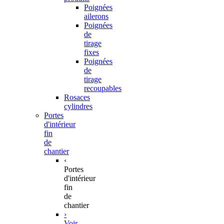
Poignées
ailerons
Poignées
de
tirage
fixes
Poignées
de
tirage
recoupables
Rosaces
cylindres
Portes
d'intérieur
fin
de
chantier
‹
Portes
d'intérieur
fin
de
chantier
›
Voir