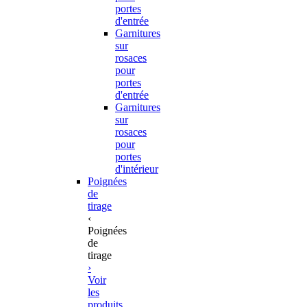
portes
d'entrée
Garnitures
sur
rosaces
pour
portes
d'entrée
Garnitures
sur
rosaces
pour
portes
d'intérieur
Poignées
de
tirage
‹
Poignées
de
tirage
›
Voir
les
produits