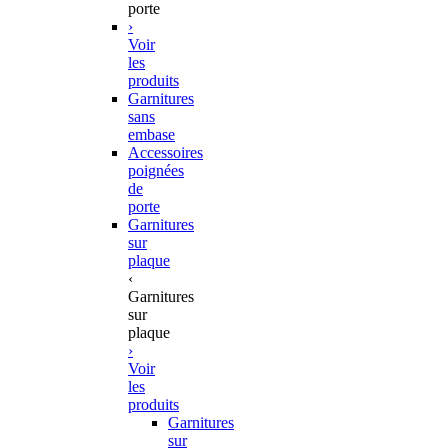
porte
›
Voir
les
produits
Garnitures
sans
embase
Accessoires
poignées
de
porte
Garnitures
sur
plaque
‹
Garnitures
sur
plaque
›
Voir
les
produits
Garnitures
sur