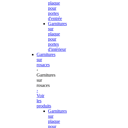
plaque
pour
portes
d'entrée
Garnitures
sur
plaque
pour
portes
d'intérieur
Garnitures
sur
rosaces
‹
Garnitures
sur
rosaces
›
Voir
les
produits
Garnitures
sur
plaque
pour