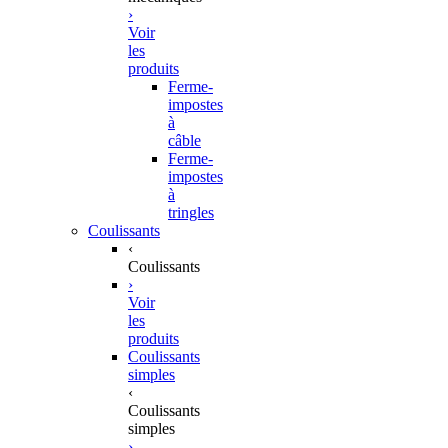
›
Voir
les
produits
Ferme-
impostes
à
câble
Ferme-
impostes
à
tringles
Coulissants
‹
Coulissants
›
Voir
les
produits
Coulissants
simples
‹
Coulissants
simples
›