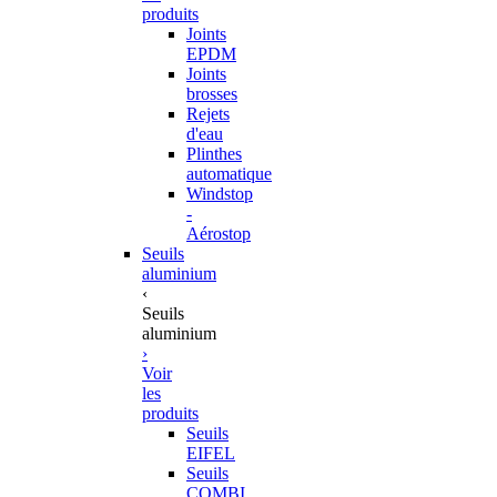
produits
Joints
EPDM
Joints
brosses
Rejets
d'eau
Plinthes
automatique
Windstop
-
Aérostop
Seuils
aluminium
‹
Seuils
aluminium
›
Voir
les
produits
Seuils
EIFEL
Seuils
COMBI