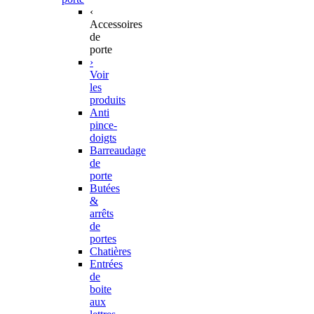
‹
Accessoires
de
porte
›
Voir
les
produits
Anti
pince-
doigts
Barreaudage
de
porte
Butées
&
arrêts
de
portes
Chatières
Entrées
de
boite
aux