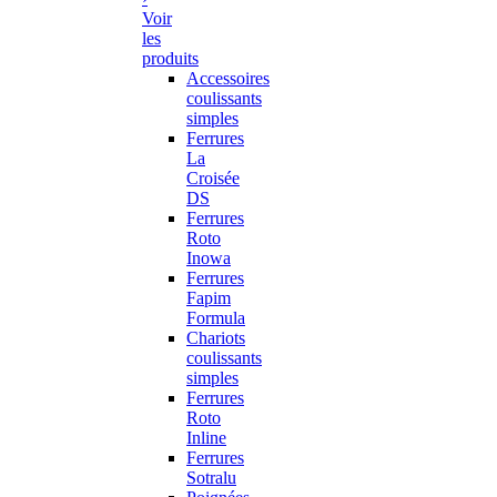
Voir
les
produits
Accessoires
coulissants
simples
Ferrures
La
Croisée
DS
Ferrures
Roto
Inowa
Ferrures
Fapim
Formula
Chariots
coulissants
simples
Ferrures
Roto
Inline
Ferrures
Sotralu