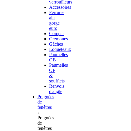
verrouilleurs
Accessoires
Ferrures
alu
gorge
euro
Compas
Crémones
Gâches
Loqueteaux
Paumelles
OB
Paumelles
OF
&
soufflets
Renvois
d'angle
Poignées
de
fenêtres
‹
Poignées
de
fenêtres