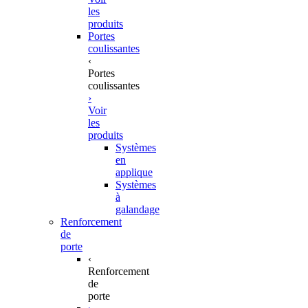
les
produits
Portes
coulissantes
‹
Portes
coulissantes
›
Voir
les
produits
Systèmes
en
applique
Systèmes
à
galandage
Renforcement
de
porte
‹
Renforcement
de
porte