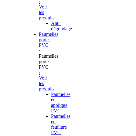
›
Voir
les
produits
Anti-
dégondage
Paumelles
portes
PVC
‹
Paumelles
portes
PVC
›
Voir
les
produits
Paumelles
en
applique
PVC
Paumelles
en
feuillure
PVC