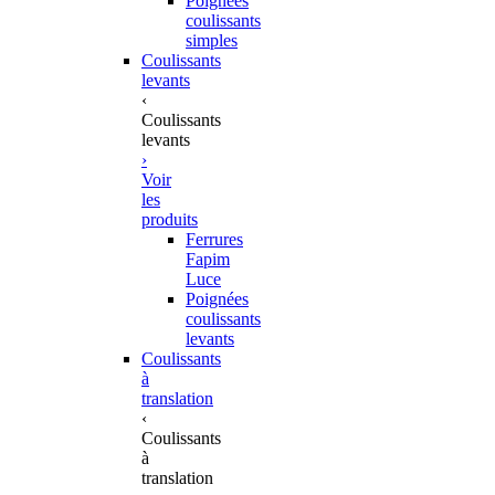
Poignées
coulissants
simples
Coulissants
levants
‹
Coulissants
levants
›
Voir
les
produits
Ferrures
Fapim
Luce
Poignées
coulissants
levants
Coulissants
à
translation
‹
Coulissants
à
translation