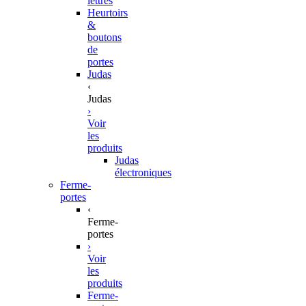
lettres
Heurtoirs
&
boutons
de
portes
Judas
‹
Judas
›
Voir
les
produits
Judas
électroniques
Ferme-
portes
‹
Ferme-
portes
›
Voir
les
produits
Ferme-