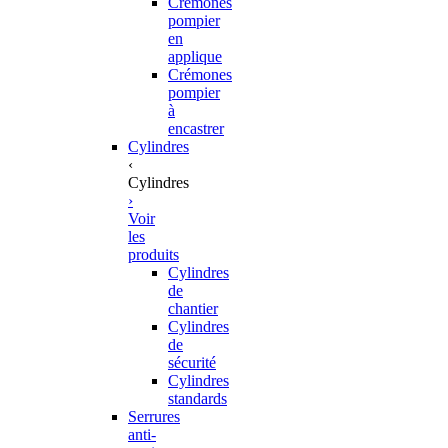
Crémones
pompier
en
applique
Crémones
pompier
à
encastrer
Cylindres
‹
Cylindres
›
Voir
les
produits
Cylindres
de
chantier
Cylindres
de
sécurité
Cylindres
standards
Serrures
anti-