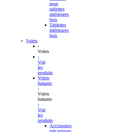
pour
tablettes
intérieures
bois
Tablettes
intérieures
bois
Volets
‹
Volets
›
Voir
les
produits
Volets
battants
‹
Volets
battants
›
Voir
les
produits
Accessoires
mécaniques