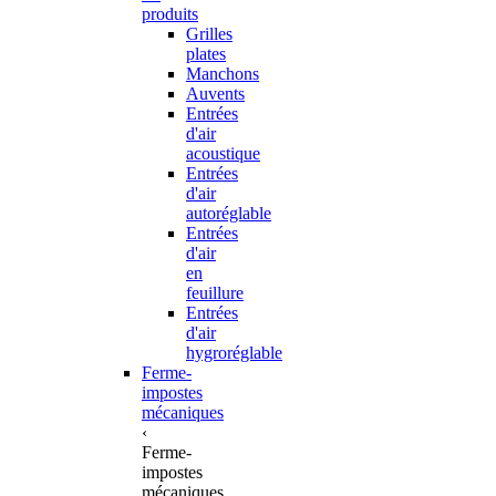
produits
Grilles
plates
Manchons
Auvents
Entrées
d'air
acoustique
Entrées
d'air
autoréglable
Entrées
d'air
en
feuillure
Entrées
d'air
hygroréglable
Ferme-
impostes
mécaniques
‹
Ferme-
impostes
mécaniques