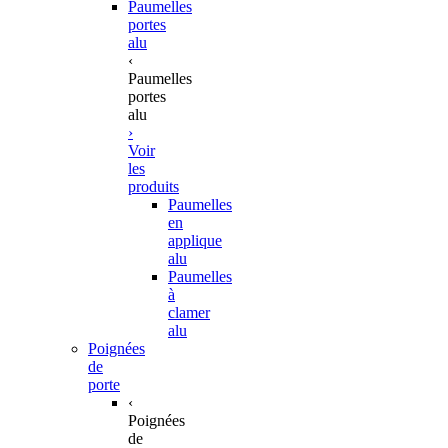
Paumelles
portes
alu
‹
Paumelles
portes
alu
›
Voir
les
produits
Paumelles
en
applique
alu
Paumelles
à
clamer
alu
Poignées
de
porte
‹
Poignées
de