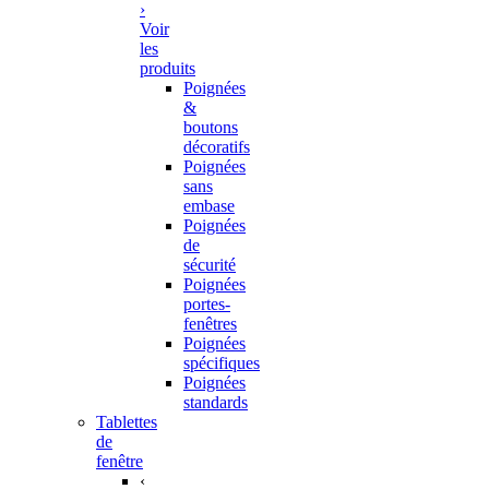
›
Voir
les
produits
Poignées
&
boutons
décoratifs
Poignées
sans
embase
Poignées
de
sécurité
Poignées
portes-
fenêtres
Poignées
spécifiques
Poignées
standards
Tablettes
de
fenêtre
‹