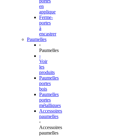
portes
en
applique
Ferme-
portes
à
encastrer
Paumelles
‹
Paumelles
›
Voir
les
produits
Paumelles
portes
bois
Paumelles
portes
métalliques
Accessoires
paumelles
‹
Accessoires
paumelles