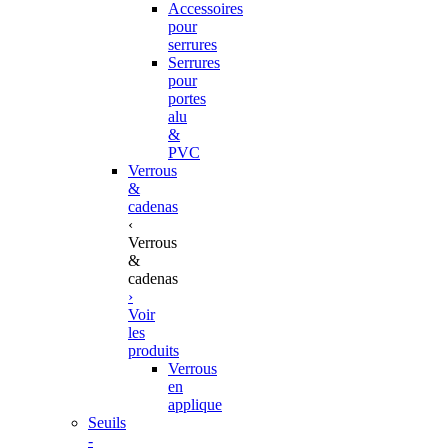
Accessoires
pour
serrures
Serrures
pour
portes
alu
&
PVC
Verrous
&
cadenas
‹
Verrous
&
cadenas
›
Voir
les
produits
Verrous
en
applique
Seuils
-