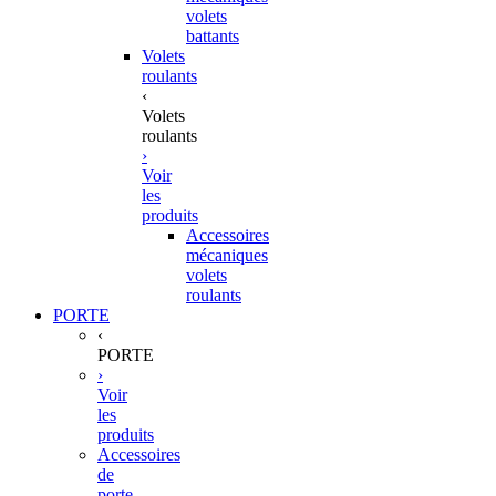
volets
battants
Volets
roulants
‹
Volets
roulants
›
Voir
les
produits
Accessoires
mécaniques
volets
roulants
PORTE
‹
PORTE
›
Voir
les
produits
Accessoires
de
porte