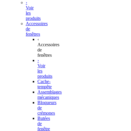
›
Voir
les
produits
Accessoires
de
fenêtres
‹
Accessoires
de
fenêtres
›
Voir
les
produits
Cache-
tempête
Assemblages
mécaniques
Bloqueurs
de
crémones
Butées
de
fenêtre