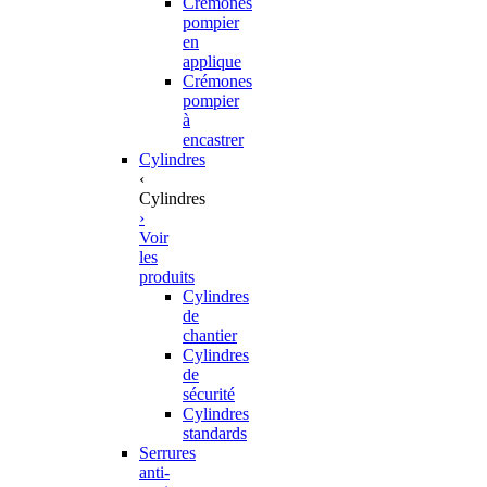
Crémones
pompier
en
applique
Crémones
pompier
à
encastrer
Cylindres
‹
Cylindres
›
Voir
les
produits
Cylindres
de
chantier
Cylindres
de
sécurité
Cylindres
standards
Serrures
anti-