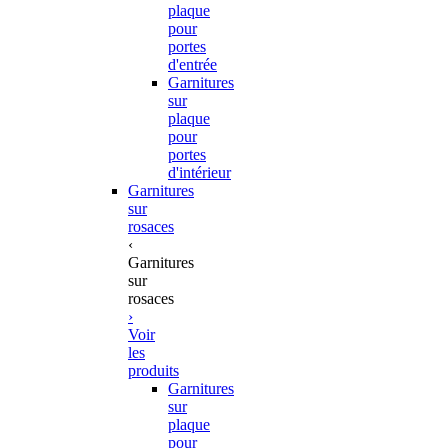
plaque
pour
portes
d'entrée
Garnitures
sur
plaque
pour
portes
d'intérieur
Garnitures
sur
rosaces
‹
Garnitures
sur
rosaces
›
Voir
les
produits
Garnitures
sur
plaque
pour