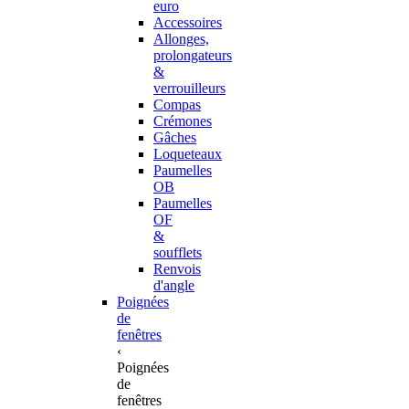
euro
Accessoires
Allonges,
prolongateurs
&
verrouilleurs
Compas
Crémones
Gâches
Loqueteaux
Paumelles
OB
Paumelles
OF
&
soufflets
Renvois
d'angle
Poignées
de
fenêtres
‹
Poignées
de
fenêtres