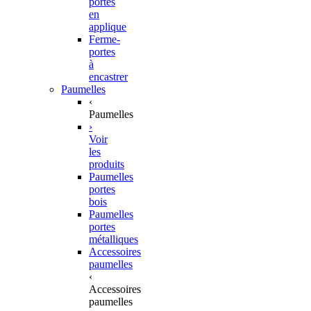
portes
en
applique
Ferme-
portes
à
encastrer
Paumelles
‹
Paumelles
›
Voir
les
produits
Paumelles
portes
bois
Paumelles
portes
métalliques
Accessoires
paumelles
‹
Accessoires
paumelles