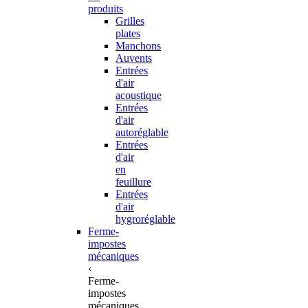
produits
Grilles
plates
Manchons
Auvents
Entrées
d'air
acoustique
Entrées
d'air
autoréglable
Entrées
d'air
en
feuillure
Entrées
d'air
hygroréglable
Ferme-
impostes
mécaniques
‹
Ferme-
impostes
mécaniques