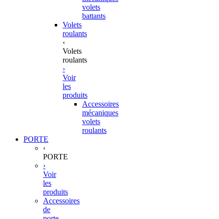
volets
battants
Volets
roulants
‹
Volets
roulants
›
Voir
les
produits
Accessoires
mécaniques
volets
roulants
PORTE
‹
PORTE
›
Voir
les
produits
Accessoires
de
porte