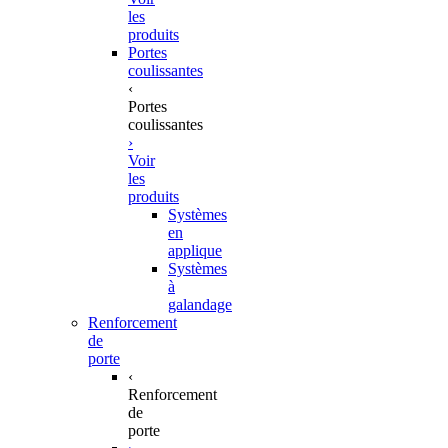
les
produits
Portes
coulissantes
‹
Portes
coulissantes
›
Voir
les
produits
Systèmes
en
applique
Systèmes
à
galandage
Renforcement
de
porte
‹
Renforcement
de
porte