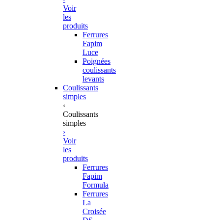
Voir
les
produits
Ferrures
Fapim
Luce
Poignées
coulissants
levants
Coulissants
simples
‹
Coulissants
simples
›
Voir
les
produits
Ferrures
Fapim
Formula
Ferrures
La
Croisée