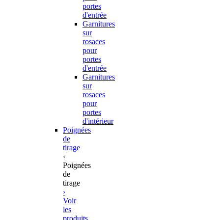
portes
d'entrée
Garnitures
sur
rosaces
pour
portes
d'entrée
Garnitures
sur
rosaces
pour
portes
d'intérieur
Poignées
de
tirage
‹
Poignées
de
tirage
›
Voir
les
produits