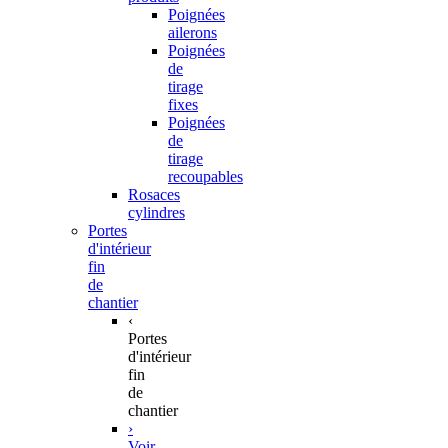
Poignées
ailerons
Poignées
de
tirage
fixes
Poignées
de
tirage
recoupables
Rosaces
cylindres
Portes
d'intérieur
fin
de
chantier
‹
Portes
d'intérieur
fin
de
chantier
›
Voir