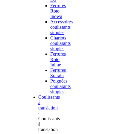
DS
Ferrures
Roto
Inowa
Accessoires
coulissants
simples
Chariots
coulissants
simples
Ferrures
Roto
Inline
Ferrures
Sotralu
Poignées
coulissants
simples
Coulissants
à
translation
‹
Coulissants
à
translation