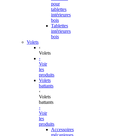
pour
tablettes
intérieures
bois
Tablettes
intérieures
bois
Volets
‹
Volets
›
Voir
les
produits
Volets
battants
‹
Volets
battants
›
Voir
les
produits
Accessoires
mécaniques