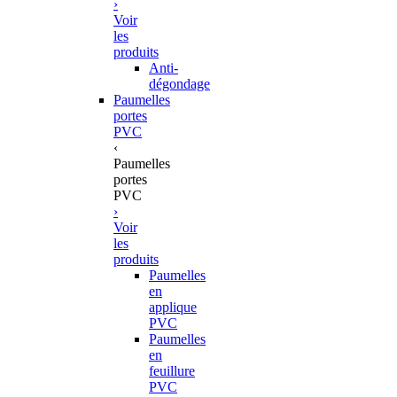
›
Voir
les
produits
Anti-
dégondage
Paumelles
portes
PVC
‹
Paumelles
portes
PVC
›
Voir
les
produits
Paumelles
en
applique
PVC
Paumelles
en
feuillure
PVC