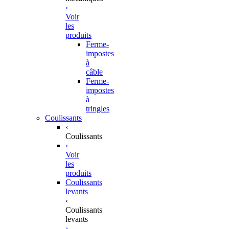
›
Voir
les
produits
Ferme-
impostes
à
câble
Ferme-
impostes
à
tringles
Coulissants
‹
Coulissants
›
Voir
les
produits
Coulissants
levants
‹
Coulissants
levants
›