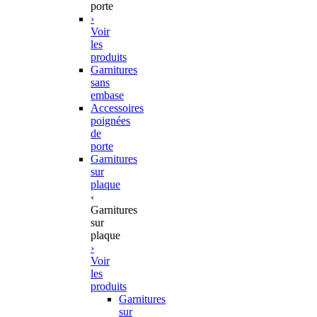
porte
›
Voir
les
produits
Garnitures
sans
embase
Accessoires
poignées
de
porte
Garnitures
sur
plaque
‹
Garnitures
sur
plaque
›
Voir
les
produits
Garnitures
sur