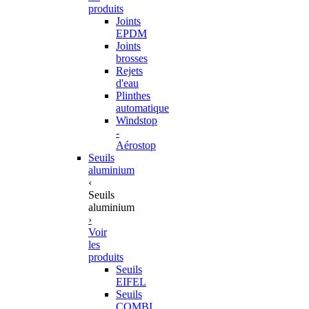
produits
Joints
EPDM
Joints
brosses
Rejets
d'eau
Plinthes
automatique
Windstop
-
Aérostop
Seuils
aluminium
‹
Seuils
aluminium
›
Voir
les
produits
Seuils
EIFEL
Seuils
COMBI