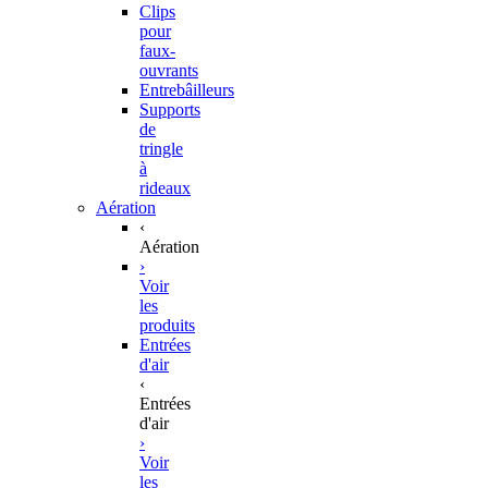
Clips
pour
faux-
ouvrants
Entrebâilleurs
Supports
de
tringle
à
rideaux
Aération
‹
Aération
›
Voir
les
produits
Entrées
d'air
‹
Entrées
d'air
›
Voir
les