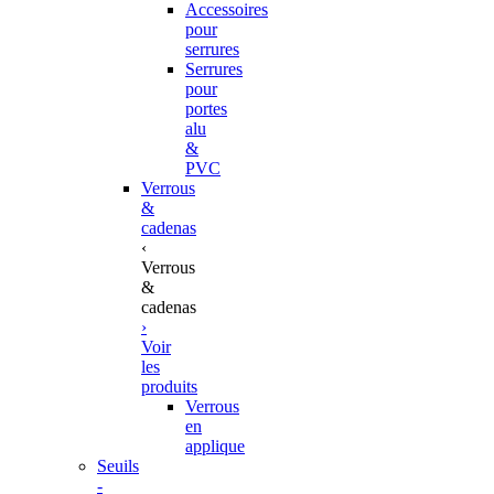
Accessoires
pour
serrures
Serrures
pour
portes
alu
&
PVC
Verrous
&
cadenas
‹
Verrous
&
cadenas
›
Voir
les
produits
Verrous
en
applique
Seuils
-