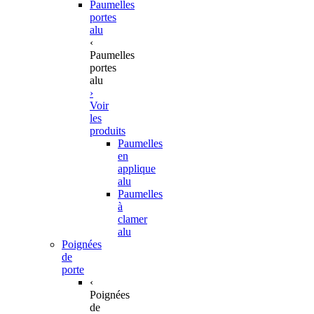
Paumelles
portes
alu
‹
Paumelles
portes
alu
›
Voir
les
produits
Paumelles
en
applique
alu
Paumelles
à
clamer
alu
Poignées
de
porte
‹
Poignées
de