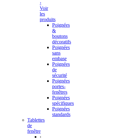
›
Voir
les
produits
Poignées
&
boutons
décoratifs
Poignées
sans
embase
Poignées
de
sécurité
Poignées
portes-
fenêtres
Poignées
spécifiques
Poignées
standards
Tablettes
de
fenêtre
‹