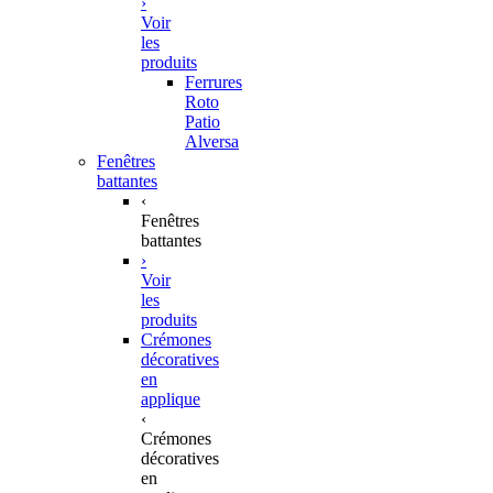
›
Voir
les
produits
Ferrures
Roto
Patio
Alversa
Fenêtres
battantes
‹
Fenêtres
battantes
›
Voir
les
produits
Crémones
décoratives
en
applique
‹
Crémones
décoratives
en