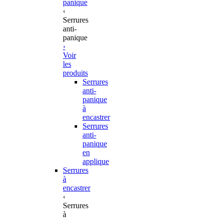
panique
‹
Serrures
anti-
panique
›
Voir
les
produits
Serrures
anti-
panique
à
encastrer
Serrures
anti-
panique
en
applique
Serrures
à
encastrer
‹
Serrures
à