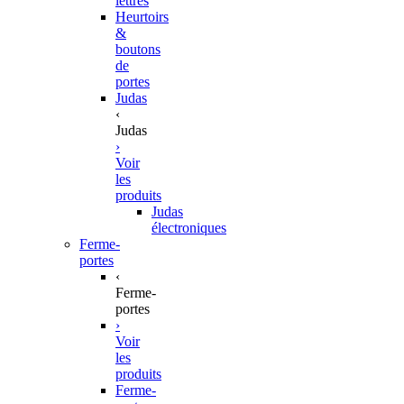
lettres
Heurtoirs
&
boutons
de
portes
Judas
‹
Judas
›
Voir
les
produits
Judas
électroniques
Ferme-
portes
‹
Ferme-
portes
›
Voir
les
produits
Ferme-