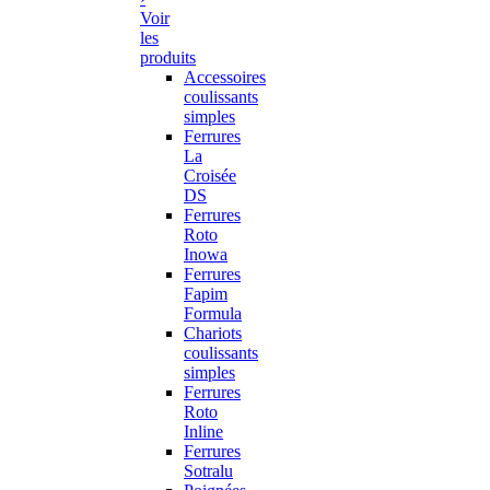
Voir
les
produits
Accessoires
coulissants
simples
Ferrures
La
Croisée
DS
Ferrures
Roto
Inowa
Ferrures
Fapim
Formula
Chariots
coulissants
simples
Ferrures
Roto
Inline
Ferrures
Sotralu