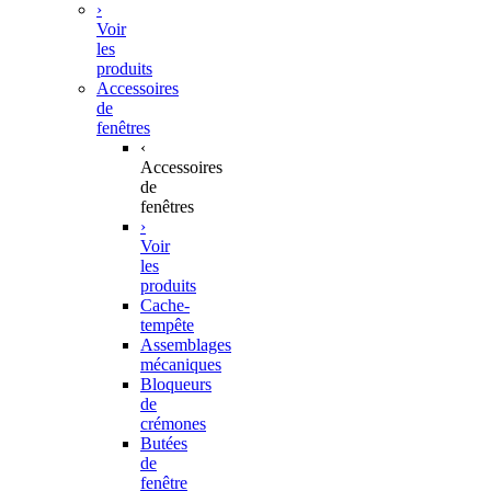
›
Voir
les
produits
Accessoires
de
fenêtres
‹
Accessoires
de
fenêtres
›
Voir
les
produits
Cache-
tempête
Assemblages
mécaniques
Bloqueurs
de
crémones
Butées
de
fenêtre