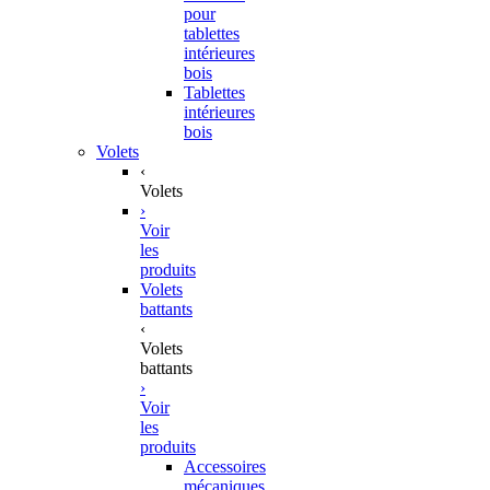
pour
tablettes
intérieures
bois
Tablettes
intérieures
bois
Volets
‹
Volets
›
Voir
les
produits
Volets
battants
‹
Volets
battants
›
Voir
les
produits
Accessoires
mécaniques