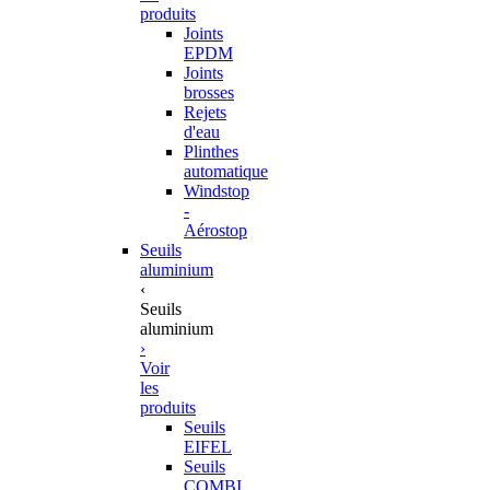
produits
Joints
EPDM
Joints
brosses
Rejets
d'eau
Plinthes
automatique
Windstop
-
Aérostop
Seuils
aluminium
‹
Seuils
aluminium
›
Voir
les
produits
Seuils
EIFEL
Seuils
COMBI