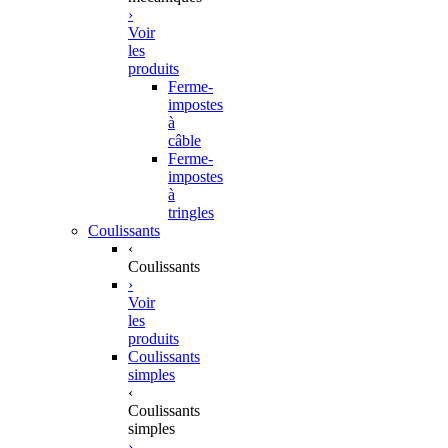
›
Voir
les
produits
Ferme-
impostes
à
câble
Ferme-
impostes
à
tringles
Coulissants
‹
Coulissants
›
Voir
les
produits
Coulissants
simples
‹
Coulissants
simples
›