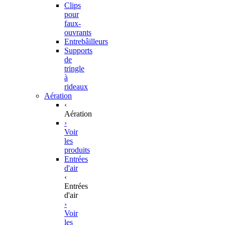
Clips
pour
faux-
ouvrants
Entrebâilleurs
Supports
de
tringle
à
rideaux
Aération
‹
Aération
›
Voir
les
produits
Entrées
d'air
‹
Entrées
d'air
›
Voir
les