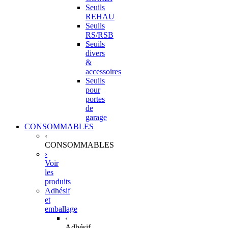
Seuils
REHAU
Seuils
RS/RSB
Seuils
divers
&
accessoires
Seuils
pour
portes
de
garage
CONSOMMABLES
‹
CONSOMMABLES
›
Voir
les
produits
Adhésif
et
emballage
‹
Adhésif