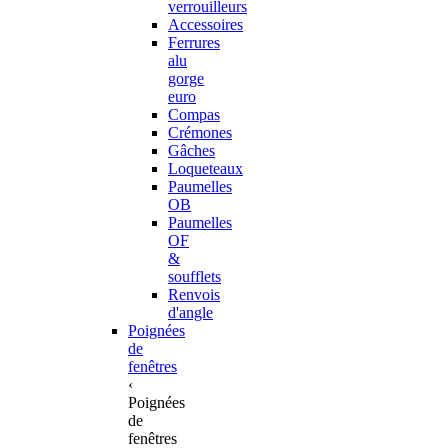
verrouilleurs
Accessoires
Ferrures
alu
gorge
euro
Compas
Crémones
Gâches
Loqueteaux
Paumelles
OB
Paumelles
OF
&
soufflets
Renvois
d'angle
Poignées
de
fenêtres
‹
Poignées
de
fenêtres