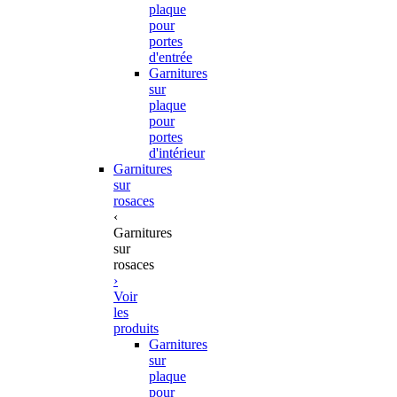
plaque
pour
portes
d'entrée
Garnitures
sur
plaque
pour
portes
d'intérieur
Garnitures
sur
rosaces
‹
Garnitures
sur
rosaces
›
Voir
les
produits
Garnitures
sur
plaque
pour