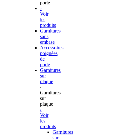
porte
›
Voir
les
produits
Garnitures
sans
embase
Accessoires
poignées
de
porte
Garnitures
sur
plaque
‹
Garnitures
sur
plaque
›
Voir
les
produits
Garnitures
sur