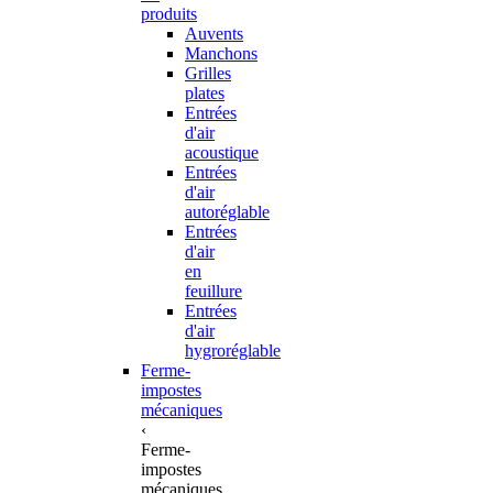
produits
Auvents
Manchons
Grilles
plates
Entrées
d'air
acoustique
Entrées
d'air
autoréglable
Entrées
d'air
en
feuillure
Entrées
d'air
hygroréglable
Ferme-
impostes
mécaniques
‹
Ferme-
impostes
mécaniques