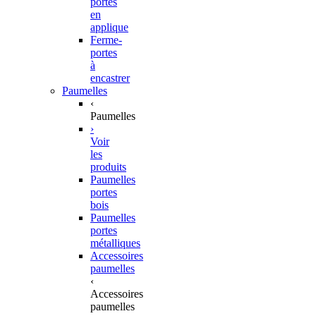
portes
en
applique
Ferme-
portes
à
encastrer
Paumelles
‹
Paumelles
›
Voir
les
produits
Paumelles
portes
bois
Paumelles
portes
métalliques
Accessoires
paumelles
‹
Accessoires
paumelles