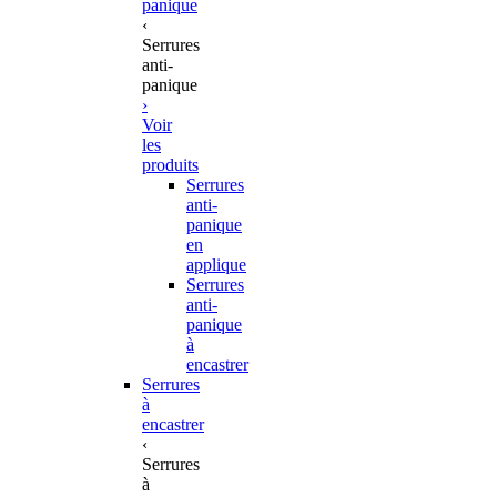
panique
‹
Serrures
anti-
panique
›
Voir
les
produits
Serrures
anti-
panique
en
applique
Serrures
anti-
panique
à
encastrer
Serrures
à
encastrer
‹
Serrures
à