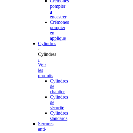
Crémones
pompier
à
encastrer
Crémones
pompier
en
applique
Cylindres
‹
Cylindres
›
Voir
les
produits
Cylindres
de
chantier
Cylindres
de
sécurité
Cylindres
standards
Serrures
anti-