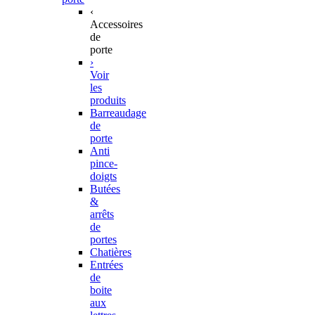
‹
Accessoires
de
porte
›
Voir
les
produits
Barreaudage
de
porte
Anti
pince-
doigts
Butées
&
arrêts
de
portes
Chatières
Entrées
de
boite
aux