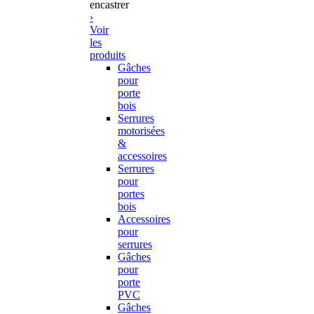
encastrer
›
Voir
les
produits
Gâches
pour
porte
bois
Serrures
motorisées
&
accessoires
Serrures
pour
portes
bois
Accessoires
pour
serrures
Gâches
pour
porte
PVC
Gâches