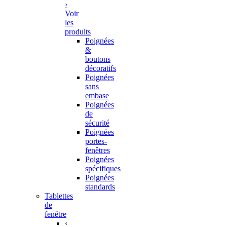
›
Voir
les
produits
Poignées
&
boutons
décoratifs
Poignées
sans
embase
Poignées
de
sécurité
Poignées
portes-
fenêtres
Poignées
spécifiques
Poignées
standards
Tablettes
de
fenêtre
‹