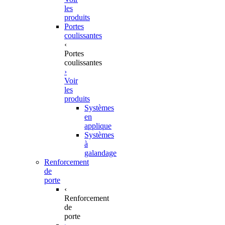
les
produits
Portes
coulissantes
‹
Portes
coulissantes
›
Voir
les
produits
Systèmes
en
applique
Systèmes
à
galandage
Renforcement
de
porte
‹
Renforcement
de
porte