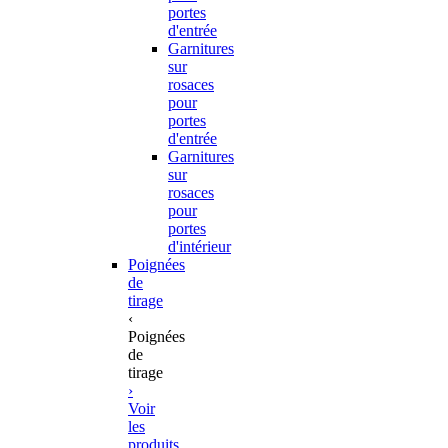
portes
d'entrée
Garnitures
sur
rosaces
pour
portes
d'entrée
Garnitures
sur
rosaces
pour
portes
d'intérieur
Poignées
de
tirage
‹
Poignées
de
tirage
›
Voir
les
produits