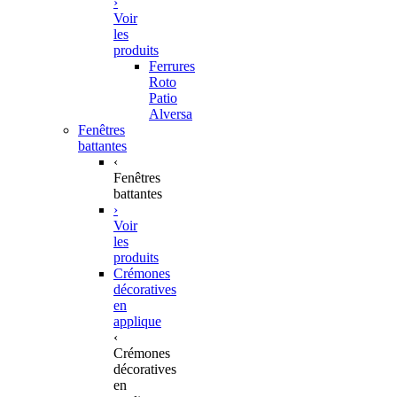
›
Voir
les
produits
Ferrures
Roto
Patio
Alversa
Fenêtres
battantes
‹
Fenêtres
battantes
›
Voir
les
produits
Crémones
décoratives
en
applique
‹
Crémones
décoratives
en