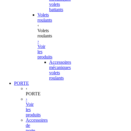
volets
battants
Volets
roulants
‹
Volets
roulants
›
Voir
les
produits
Accessoires
mécaniques
volets
roulants
PORTE
‹
PORTE
›
Voir
les
produits
Accessoires
de
porte