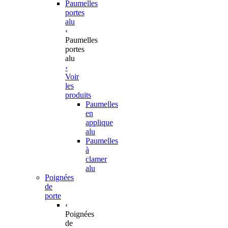
Paumelles
portes
alu
‹
Paumelles
portes
alu
›
Voir
les
produits
Paumelles
en
applique
alu
Paumelles
à
clamer
alu
Poignées
de
porte
‹
Poignées
de