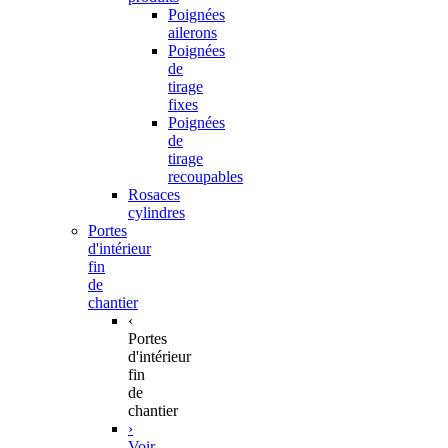
Poignées
ailerons
Poignées
de
tirage
fixes
Poignées
de
tirage
recoupables
Rosaces
cylindres
Portes
d'intérieur
fin
de
chantier
‹
Portes
d'intérieur
fin
de
chantier
›
Voir