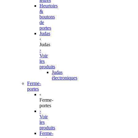
lettres
Heurtoirs
&
boutons
de
portes
Judas
‹
Judas
›
Voir
les
produits
Judas
électroniques
Ferme-
portes
‹
Ferme-
portes
›
Voir
les
produits
Ferme-