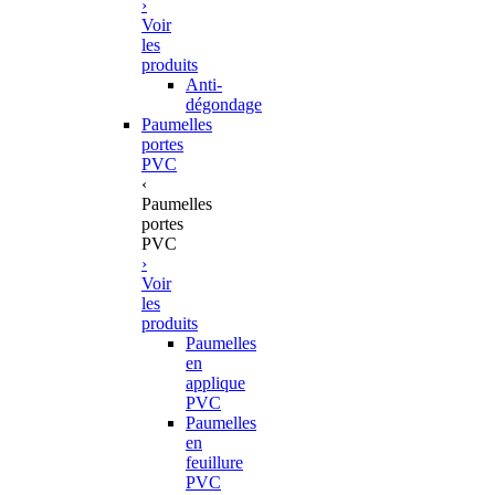
›
Voir
les
produits
Anti-
dégondage
Paumelles
portes
PVC
‹
Paumelles
portes
PVC
›
Voir
les
produits
Paumelles
en
applique
PVC
Paumelles
en
feuillure
PVC