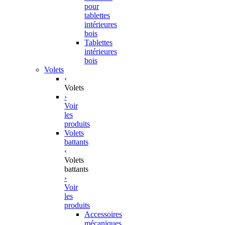
pour
tablettes
intérieures
bois
Tablettes
intérieures
bois
Volets
‹
Volets
›
Voir
les
produits
Volets
battants
‹
Volets
battants
›
Voir
les
produits
Accessoires
mécaniques