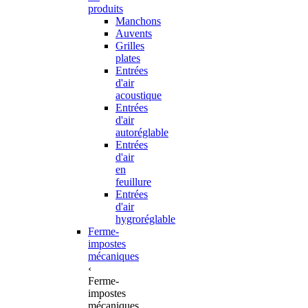
produits
Manchons
Auvents
Grilles
plates
Entrées
d'air
acoustique
Entrées
d'air
autoréglable
Entrées
d'air
en
feuillure
Entrées
d'air
hygroréglable
Ferme-
impostes
mécaniques
‹
Ferme-
impostes
mécaniques