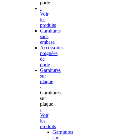
porte
›
Voir
les
produits
Garnitures
sans
embase
Accessoires
poignées
de
porte
Garnitures
sur
plaque
‹
Garnitures
sur
plaque
›
Voir
les
produits
Garnitures
sur