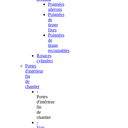
Poignées
ailerons
Poignées
de
tirage
fixes
Poignées
de
tirage
recoupables
Rosaces
cylindres
Portes
d'intérieur
fin
de
chantier
‹
Portes
d'intérieur
fin
de
chantier
›
Voir