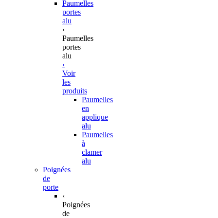
Paumelles
portes
alu
‹
Paumelles
portes
alu
›
Voir
les
produits
Paumelles
en
applique
alu
Paumelles
à
clamer
alu
Poignées
de
porte
‹
Poignées
de