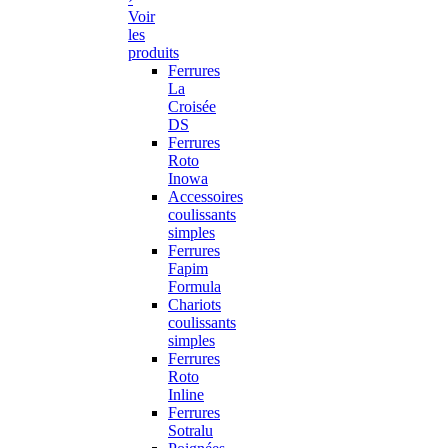
Voir
les
produits
Ferrures
La
Croisée
DS
Ferrures
Roto
Inowa
Accessoires
coulissants
simples
Ferrures
Fapim
Formula
Chariots
coulissants
simples
Ferrures
Roto
Inline
Ferrures
Sotralu