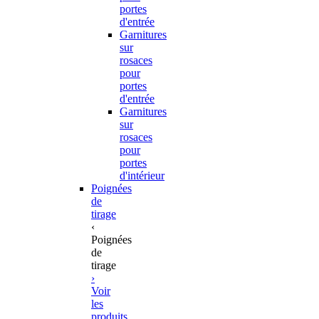
portes
d'entrée
Garnitures
sur
rosaces
pour
portes
d'entrée
Garnitures
sur
rosaces
pour
portes
d'intérieur
Poignées
de
tirage
‹
Poignées
de
tirage
›
Voir
les
produits