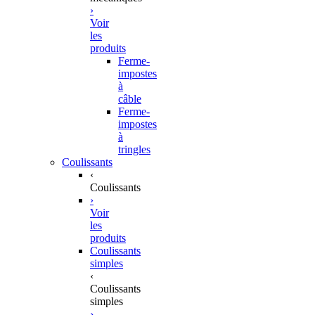
›
Voir
les
produits
Ferme-
impostes
à
câble
Ferme-
impostes
à
tringles
Coulissants
‹
Coulissants
›
Voir
les
produits
Coulissants
simples
‹
Coulissants
simples
›