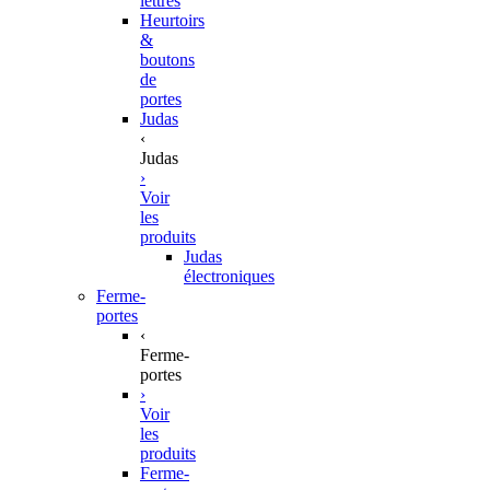
lettres
Heurtoirs
&
boutons
de
portes
Judas
‹
Judas
›
Voir
les
produits
Judas
électroniques
Ferme-
portes
‹
Ferme-
portes
›
Voir
les
produits
Ferme-