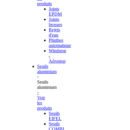
produits
Joints
EPDM
Joints
brosses
Rejets
d'eau
Plinthes
automatique
Windstop
-
Aérostop
Seuils
aluminium
‹
Seuils
aluminium
›
Voir
les
produits
Seuils
EIFEL
Seuils
COMBI