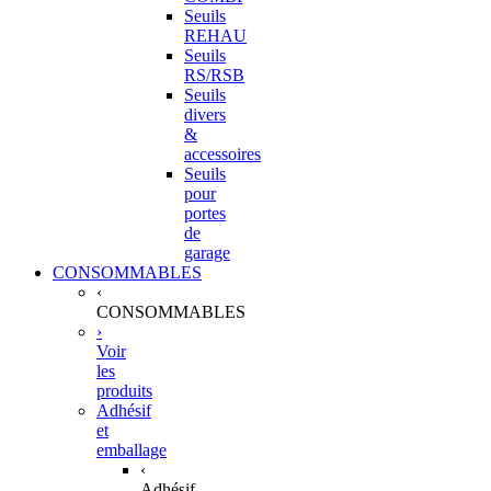
Seuils
REHAU
Seuils
RS/RSB
Seuils
divers
&
accessoires
Seuils
pour
portes
de
garage
CONSOMMABLES
‹
CONSOMMABLES
›
Voir
les
produits
Adhésif
et
emballage
‹
Adhésif