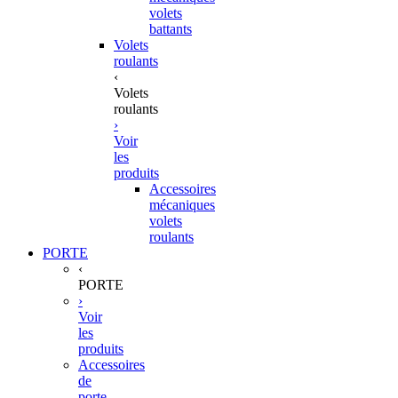
volets
battants
Volets
roulants
‹
Volets
roulants
›
Voir
les
produits
Accessoires
mécaniques
volets
roulants
PORTE
‹
PORTE
›
Voir
les
produits
Accessoires
de
porte