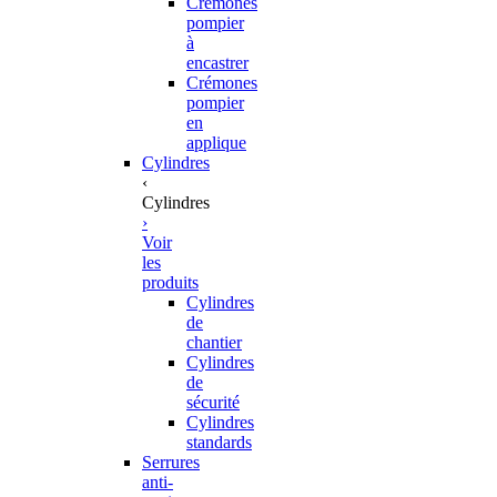
Crémones
pompier
à
encastrer
Crémones
pompier
en
applique
Cylindres
‹
Cylindres
›
Voir
les
produits
Cylindres
de
chantier
Cylindres
de
sécurité
Cylindres
standards
Serrures
anti-