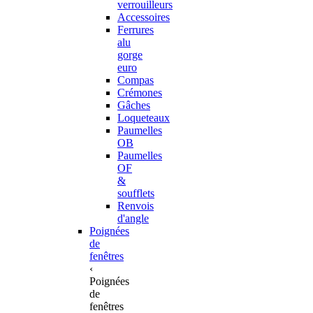
verrouilleurs
Accessoires
Ferrures
alu
gorge
euro
Compas
Crémones
Gâches
Loqueteaux
Paumelles
OB
Paumelles
OF
&
soufflets
Renvois
d'angle
Poignées
de
fenêtres
‹
Poignées
de
fenêtres