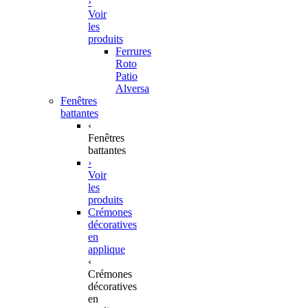
›
Voir
les
produits
Ferrures
Roto
Patio
Alversa
Fenêtres
battantes
‹
Fenêtres
battantes
›
Voir
les
produits
Crémones
décoratives
en
applique
‹
Crémones
décoratives
en