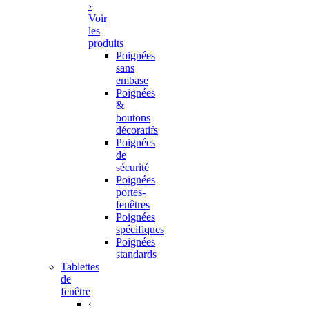
›
Voir
les
produits
Poignées
sans
embase
Poignées
&
boutons
décoratifs
Poignées
de
sécurité
Poignées
portes-
fenêtres
Poignées
spécifiques
Poignées
standards
Tablettes
de
fenêtre
‹