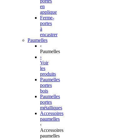
portes
en
applique
Ferme-
portes
à
encastrer
Paumelles
‹
Paumelles
›
Voir
les
produits
Paumelles
portes
bois
Paumelles
portes
métalliques
Accessoires
paumelles
‹
Accessoires
paumelles