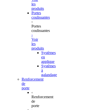
les
produits
Portes
coulissantes
‹
Portes
coulissantes
›
Voir
les
produits
Systèmes
en
applique
Systèmes
à
galandage
Renforcement
de
porte
‹
Renforcement
de
porte