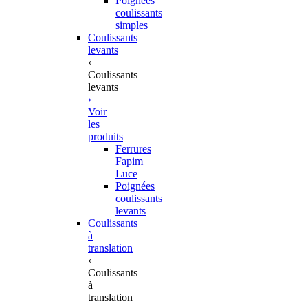
Poignées
coulissants
simples
Coulissants
levants
‹
Coulissants
levants
›
Voir
les
produits
Ferrures
Fapim
Luce
Poignées
coulissants
levants
Coulissants
à
translation
‹
Coulissants
à
translation