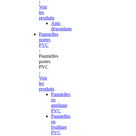
›
Voir
les
produits
Anti-
dégondage
Paumelles
portes
PVC
‹
Paumelles
portes
PVC
›
Voir
les
produits
Paumelles
en
applique
PVC
Paumelles
en
feuillure
PVC