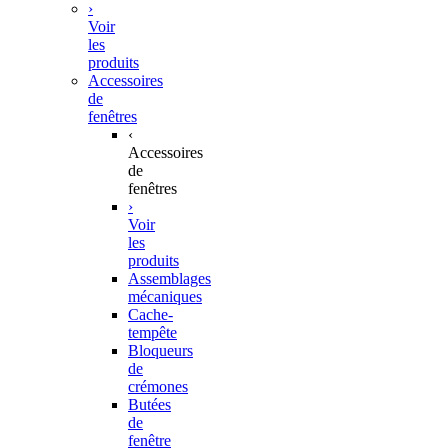
›
Voir
les
produits
Accessoires
de
fenêtres
‹
Accessoires
de
fenêtres
›
Voir
les
produits
Assemblages
mécaniques
Cache-
tempête
Bloqueurs
de
crémones
Butées
de
fenêtre