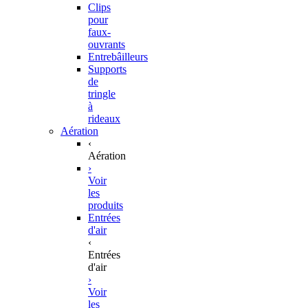
Clips
pour
faux-
ouvrants
Entrebâilleurs
Supports
de
tringle
à
rideaux
Aération
‹
Aération
›
Voir
les
produits
Entrées
d'air
‹
Entrées
d'air
›
Voir
les