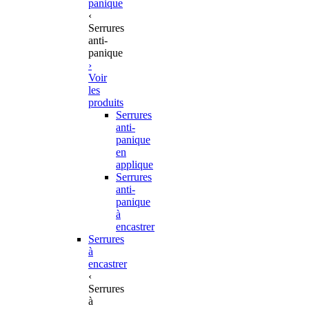
panique
‹
Serrures
anti-
panique
›
Voir
les
produits
Serrures
anti-
panique
en
applique
Serrures
anti-
panique
à
encastrer
Serrures
à
encastrer
‹
Serrures
à