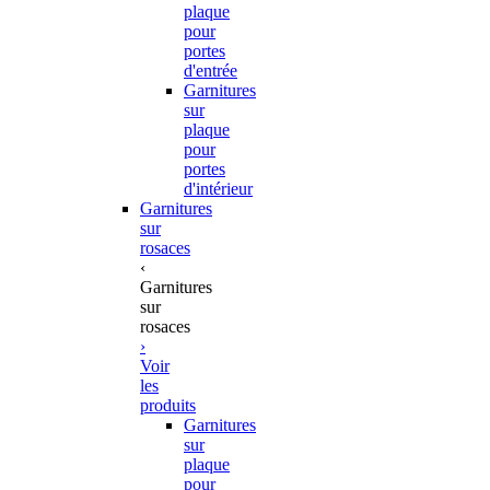
plaque
pour
portes
d'entrée
Garnitures
sur
plaque
pour
portes
d'intérieur
Garnitures
sur
rosaces
‹
Garnitures
sur
rosaces
›
Voir
les
produits
Garnitures
sur
plaque
pour