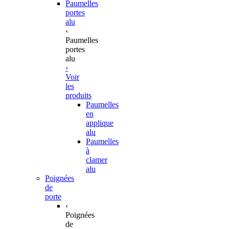
Paumelles
portes
alu
‹
Paumelles
portes
alu
›
Voir
les
produits
Paumelles
en
applique
alu
Paumelles
à
clamer
alu
Poignées
de
porte
‹
Poignées
de