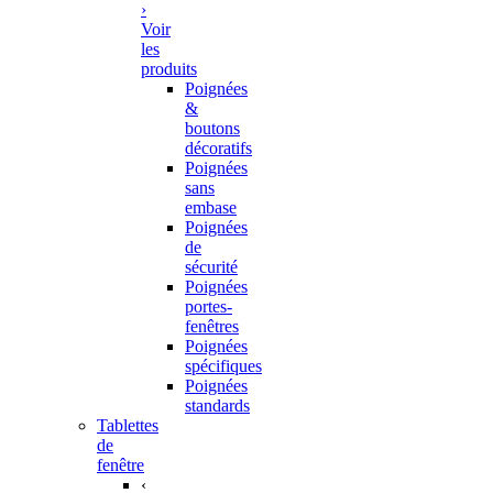
›
Voir
les
produits
Poignées
&
boutons
décoratifs
Poignées
sans
embase
Poignées
de
sécurité
Poignées
portes-
fenêtres
Poignées
spécifiques
Poignées
standards
Tablettes
de
fenêtre
‹