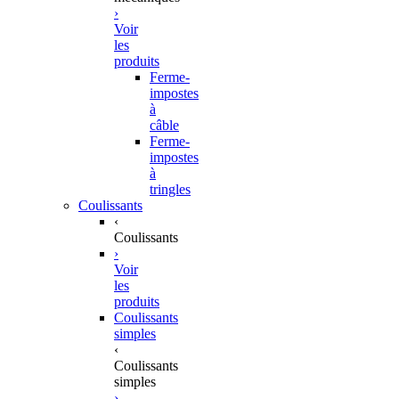
›
Voir
les
produits
Ferme-
impostes
à
câble
Ferme-
impostes
à
tringles
Coulissants
‹
Coulissants
›
Voir
les
produits
Coulissants
simples
‹
Coulissants
simples
›