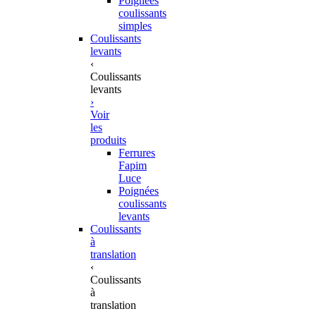
Poignées
coulissants
simples
Coulissants
levants
‹
Coulissants
levants
›
Voir
les
produits
Ferrures
Fapim
Luce
Poignées
coulissants
levants
Coulissants
à
translation
‹
Coulissants
à
translation