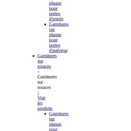
plaque
pour
portes
d'entrée
Garnitures
sur
plaque
pour
portes
d'intérieur
Garnitures
sur
rosaces
‹
Garnitures
sur
rosaces
›
Voir
les
produits
Garnitures
sur
plaque
pour