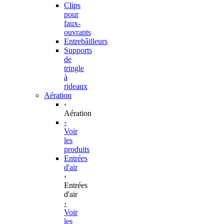
Clips
pour
faux-
ouvrants
Entrebâilleurs
Supports
de
tringle
à
rideaux
Aération
‹
Aération
›
Voir
les
produits
Entrées
d'air
‹
Entrées
d'air
›
Voir
les