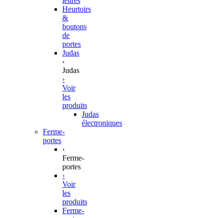
lettres
Heurtoirs
&
boutons
de
portes
Judas
‹
Judas
›
Voir
les
produits
Judas
électroniques
Ferme-
portes
‹
Ferme-
portes
›
Voir
les
produits
Ferme-