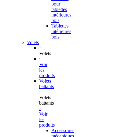
pour
tablettes
intérieures
bois
Tablettes
intérieures
bois
Volets
‹
Volets
›
Voir
les
produits
Volets
battants
‹
Volets
battants
›
Voir
les
produits
Accessoires
mécaniques