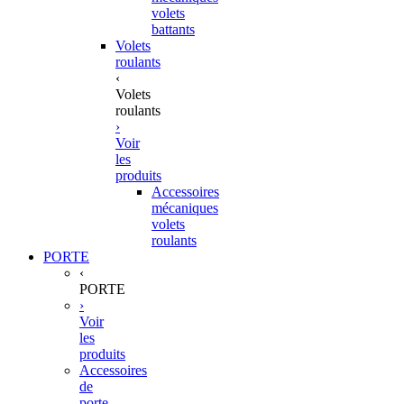
volets
battants
Volets
roulants
‹
Volets
roulants
›
Voir
les
produits
Accessoires
mécaniques
volets
roulants
PORTE
‹
PORTE
›
Voir
les
produits
Accessoires
de
porte