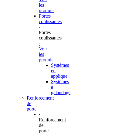
les
produits
Portes
coulissantes
‹
Portes
coulissantes
›
Voir
les
produits
Systèmes
en
applique
Systèmes
à
galandage
Renforcement
de
porte
‹
Renforcement
de
porte