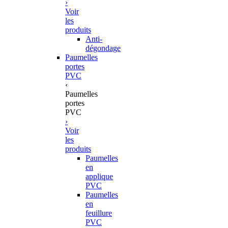
›
Voir
les
produits
Anti-
dégondage
Paumelles
portes
PVC
‹
Paumelles
portes
PVC
›
Voir
les
produits
Paumelles
en
applique
PVC
Paumelles
en
feuillure
PVC