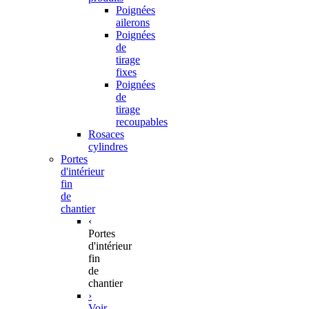
Poignées
ailerons
Poignées
de
tirage
fixes
Poignées
de
tirage
recoupables
Rosaces
cylindres
Portes
d'intérieur
fin
de
chantier
‹
Portes
d'intérieur
fin
de
chantier
›
Voir