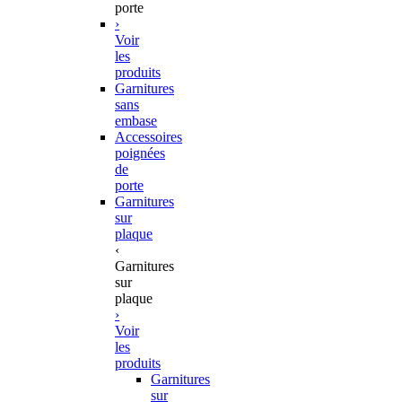
porte
›
Voir
les
produits
Garnitures
sans
embase
Accessoires
poignées
de
porte
Garnitures
sur
plaque
‹
Garnitures
sur
plaque
›
Voir
les
produits
Garnitures
sur