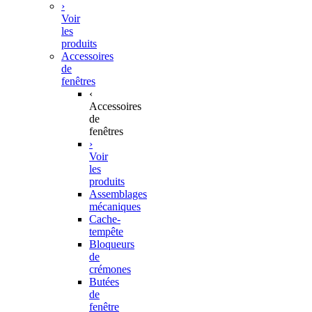
›
Voir
les
produits
Accessoires
de
fenêtres
‹
Accessoires
de
fenêtres
›
Voir
les
produits
Assemblages
mécaniques
Cache-
tempête
Bloqueurs
de
crémones
Butées
de
fenêtre