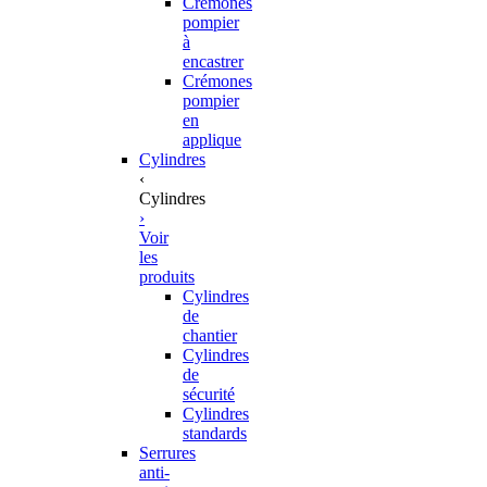
Crémones
pompier
à
encastrer
Crémones
pompier
en
applique
Cylindres
‹
Cylindres
›
Voir
les
produits
Cylindres
de
chantier
Cylindres
de
sécurité
Cylindres
standards
Serrures
anti-