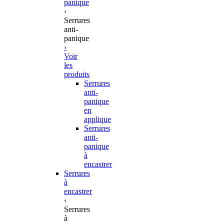
panique
‹
Serrures
anti-
panique
›
Voir
les
produits
Serrures
anti-
panique
en
applique
Serrures
anti-
panique
à
encastrer
Serrures
à
encastrer
‹
Serrures
à