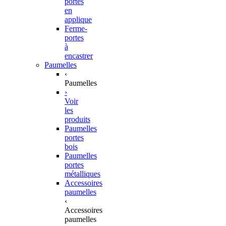
portes
en
applique
Ferme-
portes
à
encastrer
Paumelles
‹
Paumelles
›
Voir
les
produits
Paumelles
portes
bois
Paumelles
portes
métalliques
Accessoires
paumelles
‹
Accessoires
paumelles