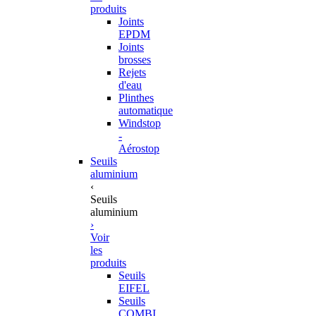
produits
Joints
EPDM
Joints
brosses
Rejets
d'eau
Plinthes
automatique
Windstop
-
Aérostop
Seuils
aluminium
‹
Seuils
aluminium
›
Voir
les
produits
Seuils
EIFEL
Seuils
COMBI