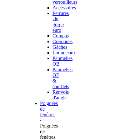
verrouilleurs
Accessoires
Ferrures
alu
gorge
euro
Compas
Crémones
Gâches
Loqueteaux
Paumelles
OB
Paumelles
OF
&
soufflets
Renvois
d'angle
Poignées
de
fenêtres
‹
Poignées
de
fenêtres