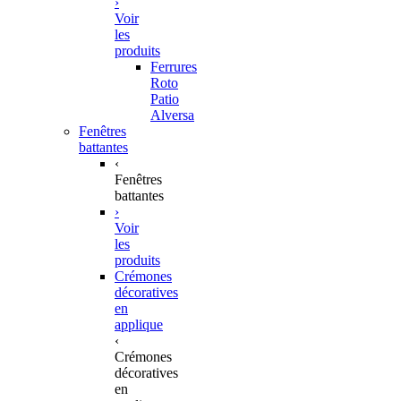
›
Voir
les
produits
Ferrures
Roto
Patio
Alversa
Fenêtres
battantes
‹
Fenêtres
battantes
›
Voir
les
produits
Crémones
décoratives
en
applique
‹
Crémones
décoratives
en