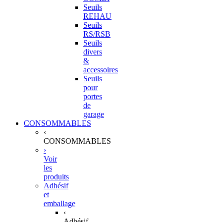
Seuils
REHAU
Seuils
RS/RSB
Seuils
divers
&
accessoires
Seuils
pour
portes
de
garage
CONSOMMABLES
‹
CONSOMMABLES
›
Voir
les
produits
Adhésif
et
emballage
‹
Adhésif