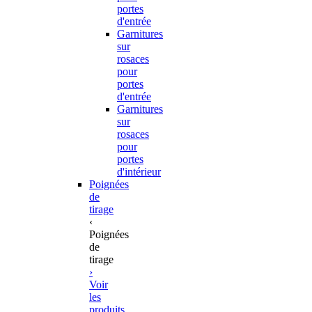
portes
d'entrée
Garnitures
sur
rosaces
pour
portes
d'entrée
Garnitures
sur
rosaces
pour
portes
d'intérieur
Poignées
de
tirage
‹
Poignées
de
tirage
›
Voir
les
produits