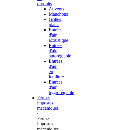
produits
Auvents
Manchons
Grilles
plates
Entrées
d'air
acoustique
Entrées
d'air
autoréglable
Entrées
d'air
en
feuillure
Entrées
d'air
hygroréglable
Ferme-
impostes
mécaniques
‹
Ferme-
impostes
mécaniques