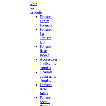
Voir
les
produits
Ferrures
Fapim
Formula
Ferrures
La
Croisée
DS
Ferrures
Roto
Inowa
Accessoires
coulissants
simples
Chariots
coulissants
simples
Ferrures
Roto
Inline
Ferrures
Sotralu