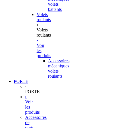
volets
battants
Volets
roulants
‹
Volets
roulants
›
Voir
les
produits
Accessoires
mécaniques
volets
roulants
PORTE
‹
PORTE
›
Voir
les
produits
Accessoires
de
porte