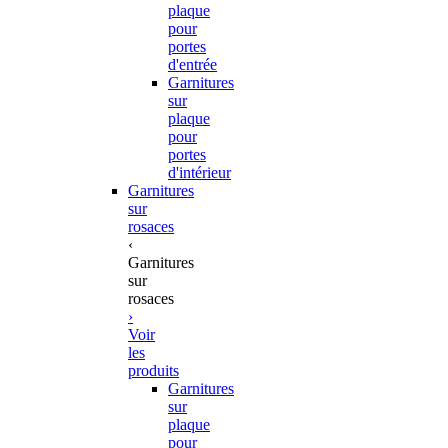
plaque
pour
portes
d'entrée
Garnitures
sur
plaque
pour
portes
d'intérieur
Garnitures
sur
rosaces
‹
Garnitures
sur
rosaces
›
Voir
les
produits
Garnitures
sur
plaque
pour