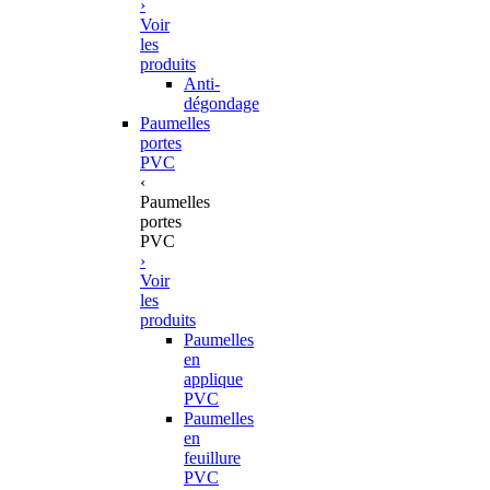
›
Voir
les
produits
Anti-
dégondage
Paumelles
portes
PVC
‹
Paumelles
portes
PVC
›
Voir
les
produits
Paumelles
en
applique
PVC
Paumelles
en
feuillure
PVC