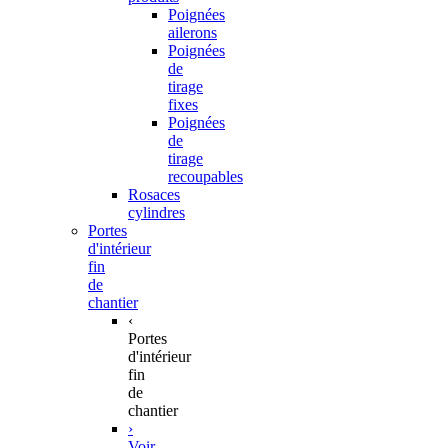
Poignées
ailerons
Poignées
de
tirage
fixes
Poignées
de
tirage
recoupables
Rosaces
cylindres
Portes
d'intérieur
fin
de
chantier
‹
Portes
d'intérieur
fin
de
chantier
›
Voir