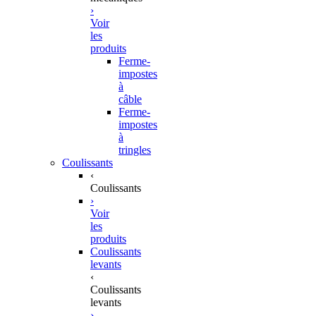
›
Voir
les
produits
Ferme-
impostes
à
câble
Ferme-
impostes
à
tringles
Coulissants
‹
Coulissants
›
Voir
les
produits
Coulissants
levants
‹
Coulissants
levants
›