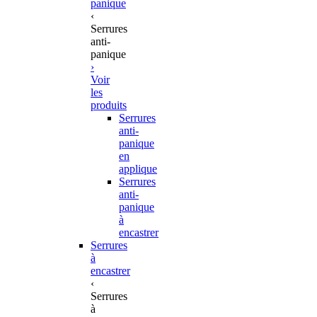
panique
‹
Serrures
anti-
panique
›
Voir
les
produits
Serrures
anti-
panique
en
applique
Serrures
anti-
panique
à
encastrer
Serrures
à
encastrer
‹
Serrures
à