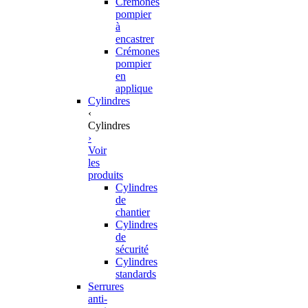
Crémones
pompier
à
encastrer
Crémones
pompier
en
applique
Cylindres
‹
Cylindres
›
Voir
les
produits
Cylindres
de
chantier
Cylindres
de
sécurité
Cylindres
standards
Serrures
anti-