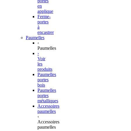
portes
en
applique
Ferme-
portes
à
encastrer
Paumelles
‹
Paumelles
›
Voir
les
produits
Paumelles
portes
bois
Paumelles
portes
métalliques
Accessoires
paumelles
‹
Accessoires
paumelles