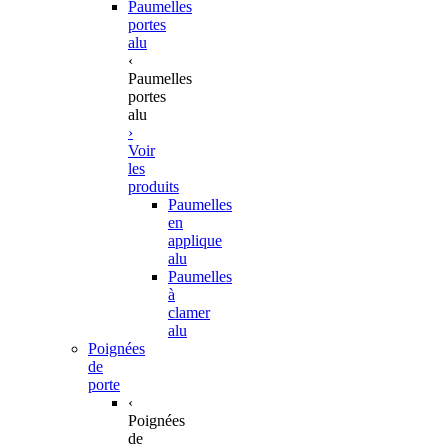
Paumelles
portes
alu
‹
Paumelles
portes
alu
›
Voir
les
produits
Paumelles
en
applique
alu
Paumelles
à
clamer
alu
Poignées
de
porte
‹
Poignées
de