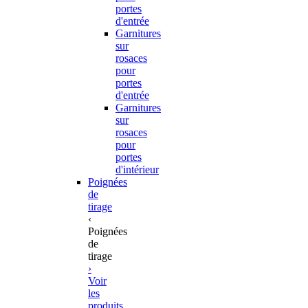
portes
d'entrée
Garnitures
sur
rosaces
pour
portes
d'entrée
Garnitures
sur
rosaces
pour
portes
d'intérieur
Poignées
de
tirage
‹
Poignées
de
tirage
›
Voir
les
produits