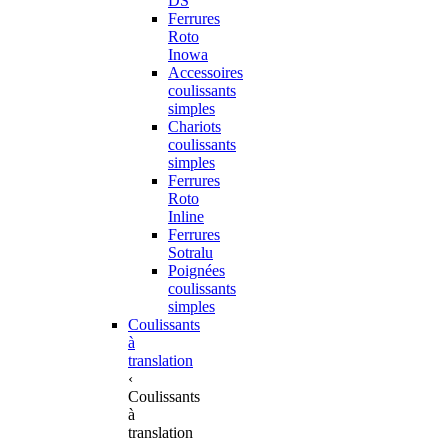
DS
Ferrures
Roto
Inowa
Accessoires
coulissants
simples
Chariots
coulissants
simples
Ferrures
Roto
Inline
Ferrures
Sotralu
Poignées
coulissants
simples
Coulissants
à
translation
‹
Coulissants
à
translation