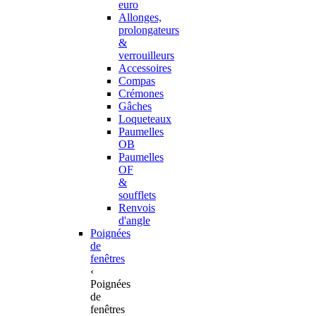
euro
Allonges,
prolongateurs
&
verrouilleurs
Accessoires
Compas
Crémones
Gâches
Loqueteaux
Paumelles
OB
Paumelles
OF
&
soufflets
Renvois
d'angle
Poignées
de
fenêtres
‹
Poignées
de
fenêtres