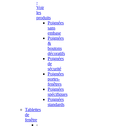
›
Voir
les
produits
Poignées
sans
embase
Poignées
&
boutons
décoratifs
Poignées
de
sécurité
Poignées
portes-
fenêtres
Poignées
spécifiques
Poignées
standards
Tablettes
de
fenêtre
‹