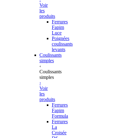
Voir
les
produits
Ferrures
Fapim
Luce
Poignées
coulissants
levants
Coulissants
simples
‹
Coulissants
simples
›
Voir
les
produits
Ferrures
Fapim
Formula
Ferrures
La
Croisée