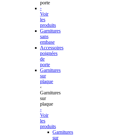
porte
›
Voir
les
produits
Garnitures
sans
embase
Accessoires
poignées
de
porte
Garnitures
sur
plaque
‹
Garnitures
sur
plaque
›
Voir
les
produits
Garnitures
sur