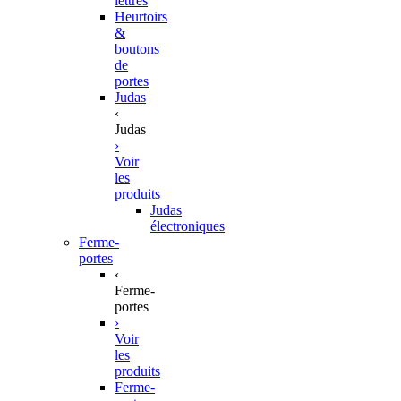
lettres
Heurtoirs
&
boutons
de
portes
Judas
‹
Judas
›
Voir
les
produits
Judas
électroniques
Ferme-
portes
‹
Ferme-
portes
›
Voir
les
produits
Ferme-