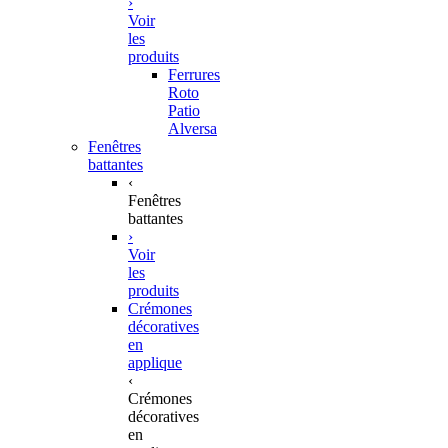
›
Voir
les
produits
Ferrures
Roto
Patio
Alversa
Fenêtres
battantes
‹
Fenêtres
battantes
›
Voir
les
produits
Crémones
décoratives
en
applique
‹
Crémones
décoratives
en