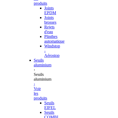
produits
Joints
EPDM
Joints
brosses
Rejets
d'eau
Plinthes
automatique
Windstop
-
Aérostop
Seuils
aluminium
‹
Seuils
aluminium
›
Voir
les
produits
Seuils
EIFEL
Seuils
COMBI