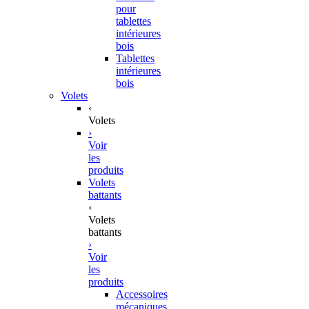
pour
tablettes
intérieures
bois
Tablettes
intérieures
bois
Volets
‹
Volets
›
Voir
les
produits
Volets
battants
‹
Volets
battants
›
Voir
les
produits
Accessoires
mécaniques