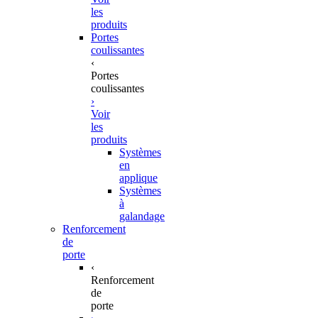
les
produits
Portes
coulissantes
‹
Portes
coulissantes
›
Voir
les
produits
Systèmes
en
applique
Systèmes
à
galandage
Renforcement
de
porte
‹
Renforcement
de
porte