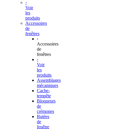
›
Voir
les
produits
Accessoires
de
fenêtres
‹
Accessoires
de
fenêtres
›
Voir
les
produits
Assemblages
mécaniques
Cache-
tempête
Bloqueurs
de
crémones
Butées
de
fenêtre