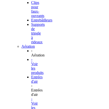
Clips
pour
faux-
ouvrants
Entrebâilleurs
Supports
de
tringle
à
rideaux
Aération
‹
Aération
›
Voir
les
produits
Entrées
d'air
‹
Entrées
d'air
›
Voir
les