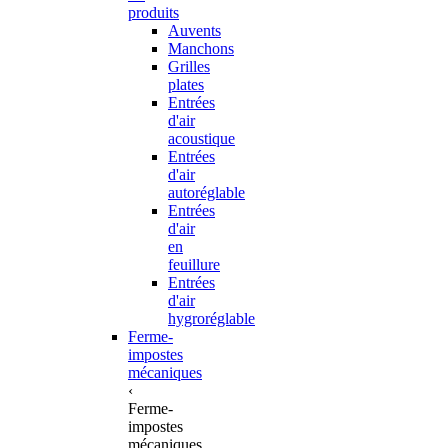
produits
Auvents
Manchons
Grilles
plates
Entrées
d'air
acoustique
Entrées
d'air
autoréglable
Entrées
d'air
en
feuillure
Entrées
d'air
hygroréglable
Ferme-
impostes
mécaniques
‹
Ferme-
impostes
mécaniques