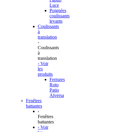
Luce
Poignées
coulissants
levants
Coulissants
à
translation
‹
Coulissants
à
translation
› Voir
les
produits
Ferrures
Roto
Patio
Alversa
Fenêtres
battantes
‹
Fenêtres
battantes
› Voir