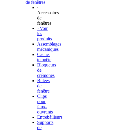
de fenêtres
‹
Accessoires
de
fenêtres
› Voir
les
produits
Assemblages
mécaniques
Cache-
tempête
Bloqueurs
de
crémones
Butées
de
fenêtre
Clips
pour
faux-
ouvrants
Entrebâilleurs
Supports
de