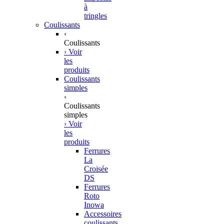
à
tringles
Coulissants
‹
Coulissants
› Voir
les
produits
Coulissants
simples
‹
Coulissants
simples
› Voir
les
produits
Ferrures
La
Croisée
DS
Ferrures
Roto
Inowa
Accessoires
coulissants