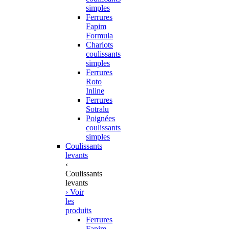
simples
Ferrures
Fapim
Formula
Chariots
coulissants
simples
Ferrures
Roto
Inline
Ferrures
Sotralu
Poignées
coulissants
simples
Coulissants
levants
‹
Coulissants
levants
› Voir
les
produits
Ferrures
Fapim