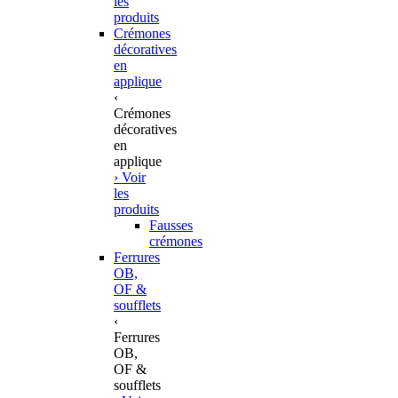
les
produits
Crémones
décoratives
en
applique
‹
Crémones
décoratives
en
applique
› Voir
les
produits
Fausses
crémones
Ferrures
OB,
OF &
soufflets
‹
Ferrures
OB,
OF &
soufflets