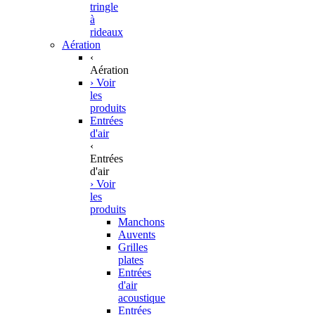
tringle
à
rideaux
Aération
‹
Aération
› Voir
les
produits
Entrées
d'air
‹
Entrées
d'air
› Voir
les
produits
Manchons
Auvents
Grilles
plates
Entrées
d'air
acoustique
Entrées