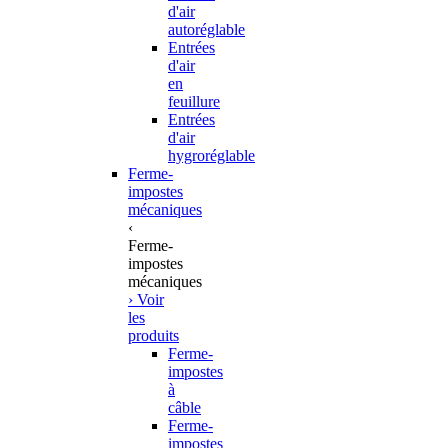
d'air
autoréglable
Entrées
d'air
en
feuillure
Entrées
d'air
hygroréglable
Ferme-
impostes
mécaniques
‹
Ferme-
impostes
mécaniques
› Voir
les
produits
Ferme-
impostes
à
câble
Ferme-
impostes