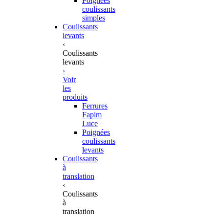
Poignées
coulissants
simples
Coulissants
levants
‹
Coulissants
levants
›
Voir
les
produits
Ferrures
Fapim
Luce
Poignées
coulissants
levants
Coulissants
à
translation
‹
Coulissants
à
translation