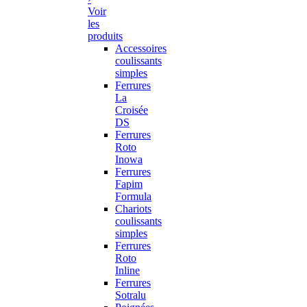
Voir
les
produits
Accessoires
coulissants
simples
Ferrures
La
Croisée
DS
Ferrures
Roto
Inowa
Ferrures
Fapim
Formula
Chariots
coulissants
simples
Ferrures
Roto
Inline
Ferrures
Sotralu