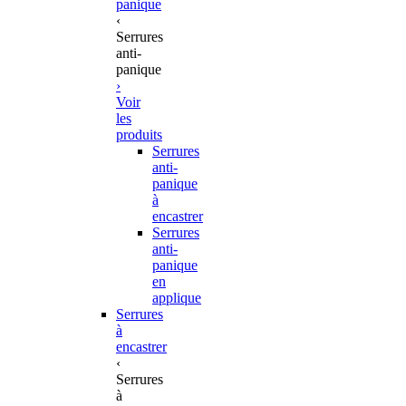
panique
‹
Serrures
anti-
panique
›
Voir
les
produits
Serrures
anti-
panique
à
encastrer
Serrures
anti-
panique
en
applique
Serrures
à
encastrer
‹
Serrures
à