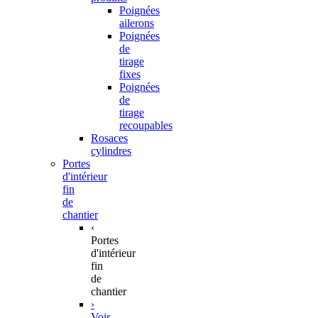
Poignées
ailerons
Poignées
de
tirage
fixes
Poignées
de
tirage
recoupables
Rosaces
cylindres
Portes
d'intérieur
fin
de
chantier
‹
Portes
d'intérieur
fin
de
chantier
›
Voir