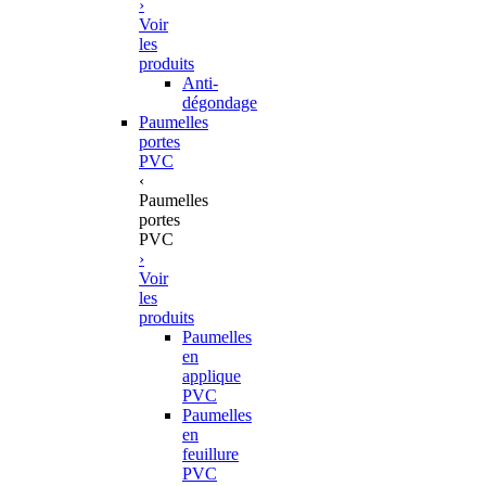
›
Voir
les
produits
Anti-
dégondage
Paumelles
portes
PVC
‹
Paumelles
portes
PVC
›
Voir
les
produits
Paumelles
en
applique
PVC
Paumelles
en
feuillure
PVC