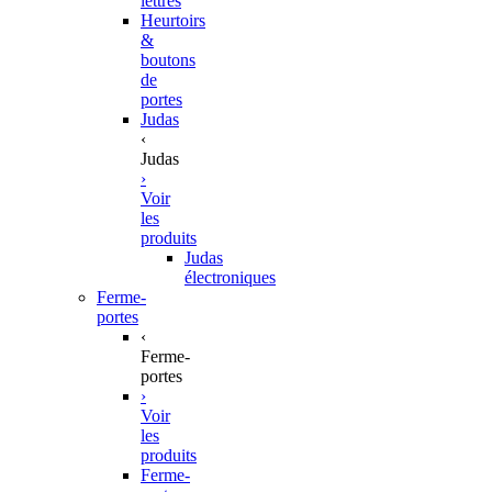
lettres
Heurtoirs
&
boutons
de
portes
Judas
‹
Judas
›
Voir
les
produits
Judas
électroniques
Ferme-
portes
‹
Ferme-
portes
›
Voir
les
produits
Ferme-