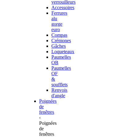
verrouilleurs
Accessoires
Ferrures
alu
gorge
euro
Compas
Crémones
Gâches
Loqueteaux
Paumelles
OB
Paumelles
OF
&
soufflets
Renvois
d'angle
Poignées
de
fenêtres
‹
Poignées
de
fenêtres