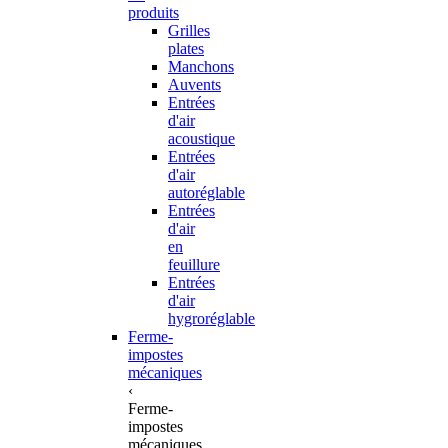
produits
Grilles
plates
Manchons
Auvents
Entrées
d'air
acoustique
Entrées
d'air
autoréglable
Entrées
d'air
en
feuillure
Entrées
d'air
hygroréglable
Ferme-
impostes
mécaniques
‹
Ferme-
impostes
mécaniques