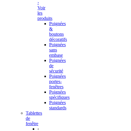
›
Voir
les
produits
Poignées
&
boutons
décoratifs
Poignées
sans
embase
Poignées
de
sécurité
Poignées
portes-
fenêtres
Poignées
spécifiques
Poignées
standards
Tablettes
de
fenêtre
‹