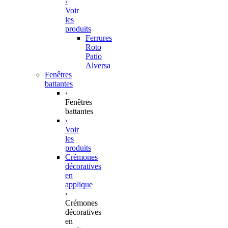
›
Voir
les
produits
Ferrures
Roto
Patio
Alversa
Fenêtres
battantes
‹
Fenêtres
battantes
›
Voir
les
produits
Crémones
décoratives
en
applique
‹
Crémones
décoratives
en