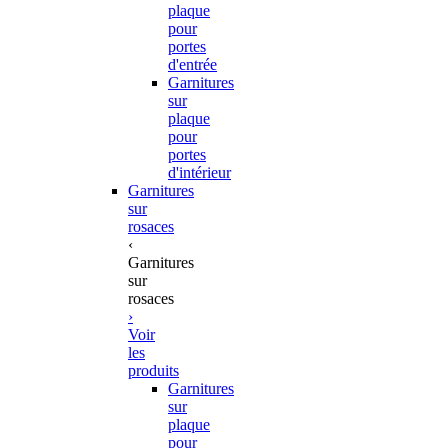
plaque
pour
portes
d'entrée
Garnitures
sur
plaque
pour
portes
d'intérieur
Garnitures
sur
rosaces
‹
Garnitures
sur
rosaces
›
Voir
les
produits
Garnitures
sur
plaque
pour