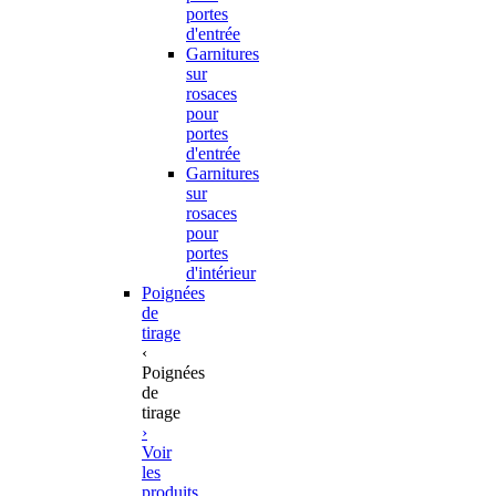
portes
d'entrée
Garnitures
sur
rosaces
pour
portes
d'entrée
Garnitures
sur
rosaces
pour
portes
d'intérieur
Poignées
de
tirage
‹
Poignées
de
tirage
›
Voir
les
produits