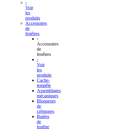
›
Voir
les
produits
Accessoires
de
fenêtres
‹
Accessoires
de
fenêtres
›
Voir
les
produits
Cache-
tempête
Assemblages
mécaniques
Bloqueurs
de
crémones
Butées
de
fenêtre