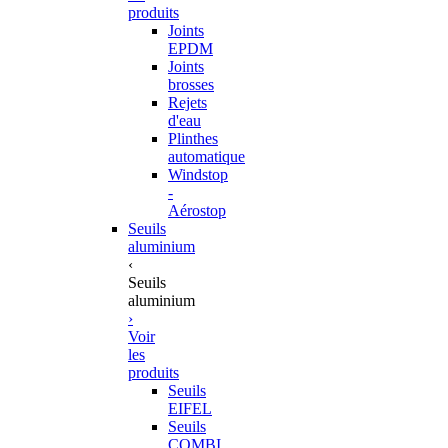
produits
Joints
EPDM
Joints
brosses
Rejets
d'eau
Plinthes
automatique
Windstop
-
Aérostop
Seuils
aluminium
‹
Seuils
aluminium
›
Voir
les
produits
Seuils
EIFEL
Seuils
COMBI