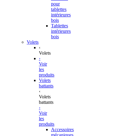
pour
tablettes
intérieures
bois
Tablettes
intérieures
bois
Volets
‹
Volets
›
Voir
les
produits
Volets
battants
‹
Volets
battants
›
Voir
les
produits
Accessoires
mécaniques