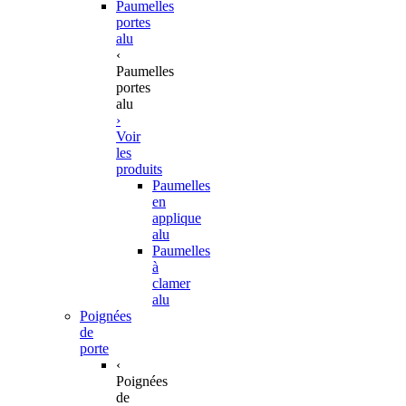
Paumelles
portes
alu
‹
Paumelles
portes
alu
›
Voir
les
produits
Paumelles
en
applique
alu
Paumelles
à
clamer
alu
Poignées
de
porte
‹
Poignées
de