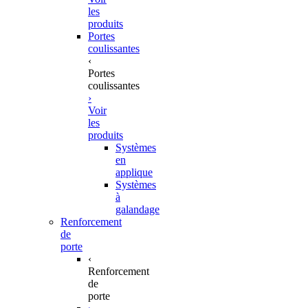
les
produits
Portes
coulissantes
‹
Portes
coulissantes
›
Voir
les
produits
Systèmes
en
applique
Systèmes
à
galandage
Renforcement
de
porte
‹
Renforcement
de
porte