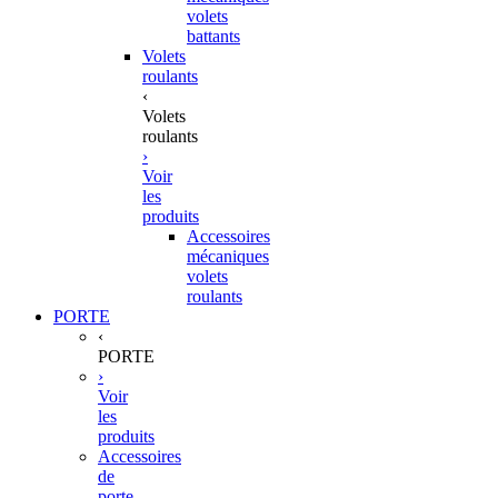
volets
battants
Volets
roulants
‹
Volets
roulants
›
Voir
les
produits
Accessoires
mécaniques
volets
roulants
PORTE
‹
PORTE
›
Voir
les
produits
Accessoires
de
porte