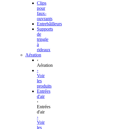
Clips
pour
faux-
ouvrants
Entrebâilleurs
Supports
de
tringle
à
rideaux
Aération
‹
Aération
›
Voir
les
produits
Entrées
d'air
‹
Entrées
d'air
›
Voir
les