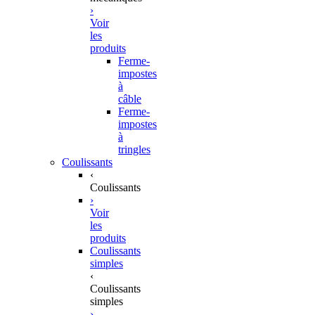
›
Voir
les
produits
Ferme-
impostes
à
câble
Ferme-
impostes
à
tringles
Coulissants
‹
Coulissants
›
Voir
les
produits
Coulissants
simples
‹
Coulissants
simples
›