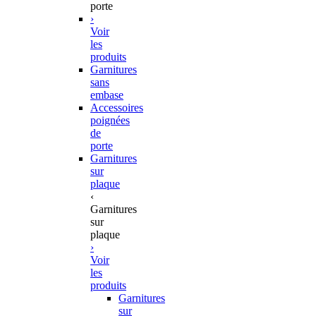
porte
›
Voir
les
produits
Garnitures
sans
embase
Accessoires
poignées
de
porte
Garnitures
sur
plaque
‹
Garnitures
sur
plaque
›
Voir
les
produits
Garnitures
sur