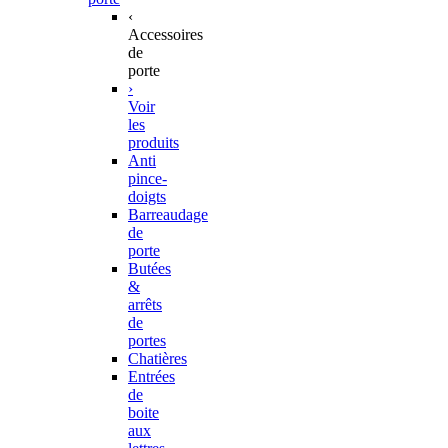
‹
Accessoires
de
porte
›
Voir
les
produits
Anti
pince-
doigts
Barreaudage
de
porte
Butées
&
arrêts
de
portes
Chatières
Entrées
de
boite
aux