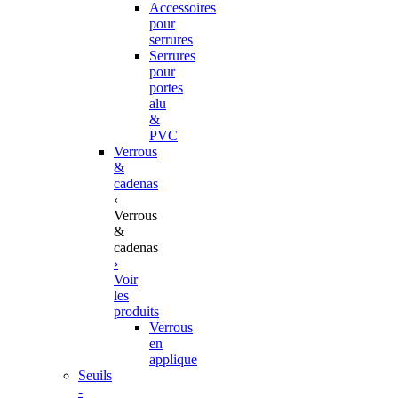
Accessoires
pour
serrures
Serrures
pour
portes
alu
&
PVC
Verrous
&
cadenas
‹
Verrous
&
cadenas
›
Voir
les
produits
Verrous
en
applique
Seuils
-