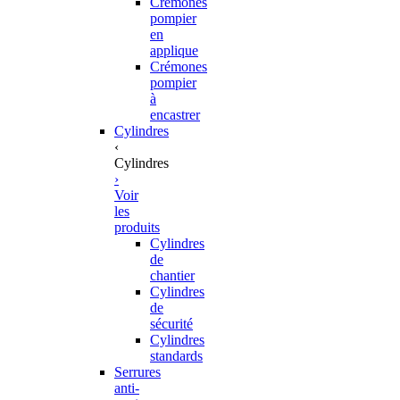
Crémones
pompier
en
applique
Crémones
pompier
à
encastrer
Cylindres
‹
Cylindres
›
Voir
les
produits
Cylindres
de
chantier
Cylindres
de
sécurité
Cylindres
standards
Serrures
anti-