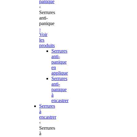
panique
‹
Serrures
anti-
panique
›
Voir
les
produits
Serrures
anti-
panique
en
applique
Serrures
anti-
panique
à
encastrer
Serrures
à
encastrer
‹
Serrures
à