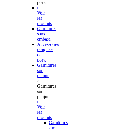
porte
›
Voir
les
produits
Garnitures
sans
embase
Accessoires
poignées
de
porte
Garnitures
sur
plaque
‹
Garnitures
sur
plaque
›
Voir
les
produits
Garnitures
sur