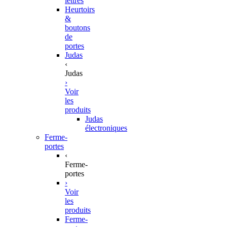
lettres
Heurtoirs
&
boutons
de
portes
Judas
‹
Judas
›
Voir
les
produits
Judas
électroniques
Ferme-
portes
‹
Ferme-
portes
›
Voir
les
produits
Ferme-