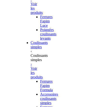
Voir
les
produits
Ferrures
Fapim
Luce
Poignées
coulissants
levants
Coulissants
simples
‹
Coulissants
simples
›
Voir
les
produits
Ferrures
Fapim
Formula
Accessoires
coulissants
simples