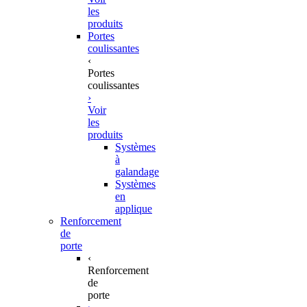
les
produits
Portes
coulissantes
‹
Portes
coulissantes
›
Voir
les
produits
Systèmes
à
galandage
Systèmes
en
applique
Renforcement
de
porte
‹
Renforcement
de
porte