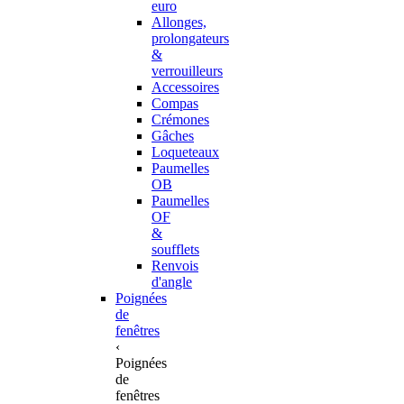
euro
Allonges,
prolongateurs
&
verrouilleurs
Accessoires
Compas
Crémones
Gâches
Loqueteaux
Paumelles
OB
Paumelles
OF
&
soufflets
Renvois
d'angle
Poignées
de
fenêtres
‹
Poignées
de
fenêtres