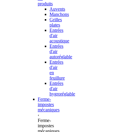
produits
Auvents
Manchons
Grilles
plates
Entrées
d'air
acoustique
Entrées
d'air
autoréglable
Entrées
d'air
en
feuillure
Entrées
d'air
hygroréglable
Ferme-
impostes
mécaniques
‹
Ferme-
impostes
mécaniques