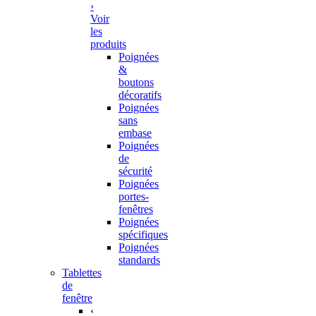
›
Voir
les
produits
Poignées
&
boutons
décoratifs
Poignées
sans
embase
Poignées
de
sécurité
Poignées
portes-
fenêtres
Poignées
spécifiques
Poignées
standards
Tablettes
de
fenêtre
‹