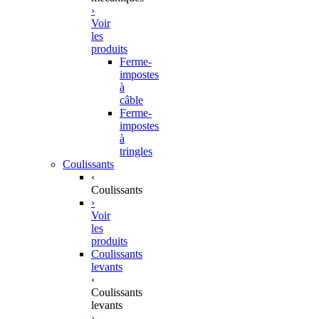
›
Voir
les
produits
Ferme-
impostes
à
câble
Ferme-
impostes
à
tringles
Coulissants
‹
Coulissants
›
Voir
les
produits
Coulissants
levants
‹
Coulissants
levants
›