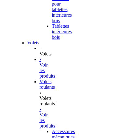
pour
tablettes
intérieures
bois
Tablettes
intérieures
bois
Volets
‹
Volets
›
Voir
les
produits
Volets
roulants
‹
Volets
roulants
›
Voir
les
produits
Accessoires
mécaniques