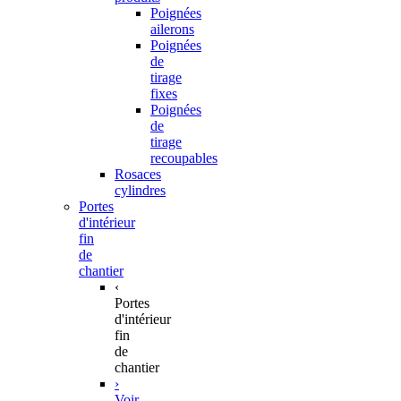
Poignées
ailerons
Poignées
de
tirage
fixes
Poignées
de
tirage
recoupables
Rosaces
cylindres
Portes
d'intérieur
fin
de
chantier
‹
Portes
d'intérieur
fin
de
chantier
›
Voir