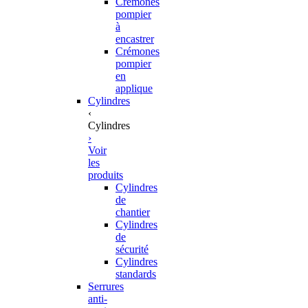
Crémones
pompier
à
encastrer
Crémones
pompier
en
applique
Cylindres
‹
Cylindres
›
Voir
les
produits
Cylindres
de
chantier
Cylindres
de
sécurité
Cylindres
standards
Serrures
anti-