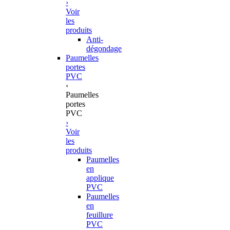
›
Voir
les
produits
Anti-
dégondage
Paumelles
portes
PVC
‹
Paumelles
portes
PVC
›
Voir
les
produits
Paumelles
en
applique
PVC
Paumelles
en
feuillure
PVC