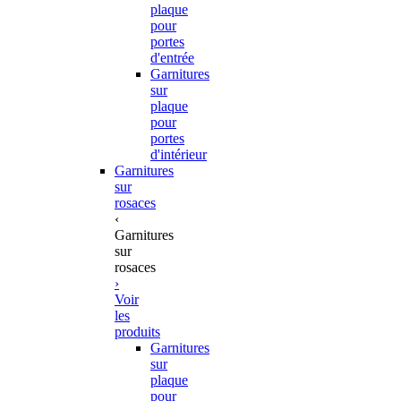
plaque
pour
portes
d'entrée
Garnitures
sur
plaque
pour
portes
d'intérieur
Garnitures
sur
rosaces
‹
Garnitures
sur
rosaces
›
Voir
les
produits
Garnitures
sur
plaque
pour