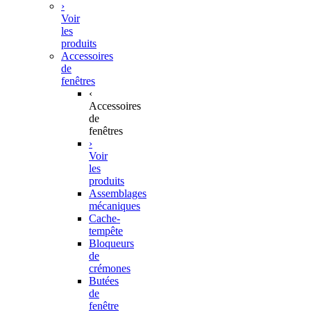
›
Voir
les
produits
Accessoires
de
fenêtres
‹
Accessoires
de
fenêtres
›
Voir
les
produits
Assemblages
mécaniques
Cache-
tempête
Bloqueurs
de
crémones
Butées
de
fenêtre