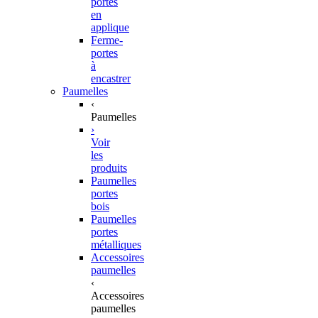
portes
en
applique
Ferme-
portes
à
encastrer
Paumelles
‹
Paumelles
›
Voir
les
produits
Paumelles
portes
bois
Paumelles
portes
métalliques
Accessoires
paumelles
‹
Accessoires
paumelles