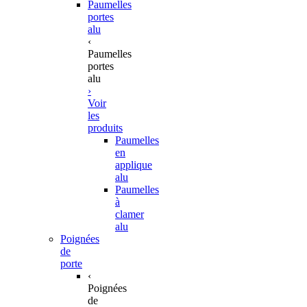
Paumelles
portes
alu
‹
Paumelles
portes
alu
›
Voir
les
produits
Paumelles
en
applique
alu
Paumelles
à
clamer
alu
Poignées
de
porte
‹
Poignées
de