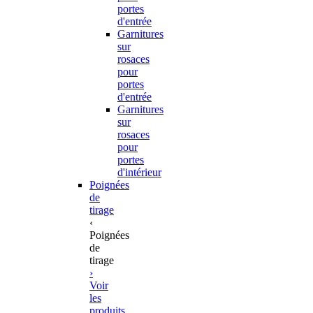
portes
d'entrée
Garnitures
sur
rosaces
pour
portes
d'entrée
Garnitures
sur
rosaces
pour
portes
d'intérieur
Poignées
de
tirage
‹
Poignées
de
tirage
›
Voir
les
produits