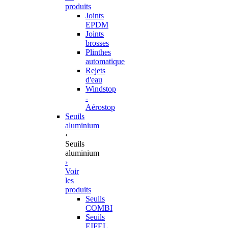
produits
Joints
EPDM
Joints
brosses
Plinthes
automatique
Rejets
d'eau
Windstop
-
Aérostop
Seuils
aluminium
‹
Seuils
aluminium
›
Voir
les
produits
Seuils
COMBI
Seuils
EIFEL