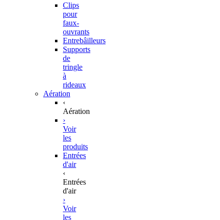
Clips
pour
faux-
ouvrants
Entrebâilleurs
Supports
de
tringle
à
rideaux
Aération
‹
Aération
›
Voir
les
produits
Entrées
d'air
‹
Entrées
d'air
›
Voir
les