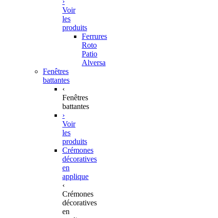
›
Voir
les
produits
Ferrures
Roto
Patio
Alversa
Fenêtres
battantes
‹
Fenêtres
battantes
›
Voir
les
produits
Crémones
décoratives
en
applique
‹
Crémones
décoratives
en