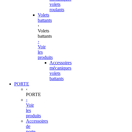
volets
roulants
Volets
battants
‹
Volets
battants
›
Voir
les
produits
Accessoires
mécaniques
volets
battants
PORTE
‹
PORTE
›
Voir
les
produits
Accessoires
de
porte