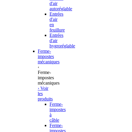
d'air
autoréglable
Entrées
d'air
en
feuillure
Entrées
d'air
hygroréglable
Ferme-
impostes
mécaniques
‹
Ferme-
impostes
mécaniques
› Voir
les
produits
Ferme-
impostes
à
câble
Ferme-
impostes