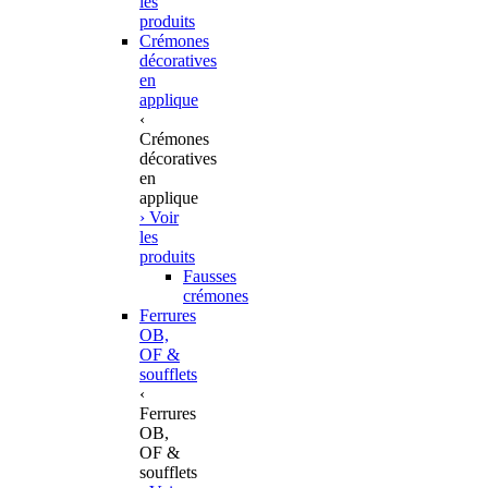
les
produits
Crémones
décoratives
en
applique
‹
Crémones
décoratives
en
applique
› Voir
les
produits
Fausses
crémones
Ferrures
OB,
OF &
soufflets
‹
Ferrures
OB,
OF &
soufflets