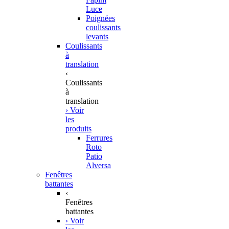
Luce
Poignées
coulissants
levants
Coulissants
à
translation
‹
Coulissants
à
translation
› Voir
les
produits
Ferrures
Roto
Patio
Alversa
Fenêtres
battantes
‹
Fenêtres
battantes
› Voir