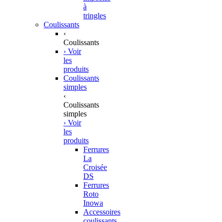
à
tringles
Coulissants
‹
Coulissants
› Voir
les
produits
Coulissants
simples
‹
Coulissants
simples
› Voir
les
produits
Ferrures
La
Croisée
DS
Ferrures
Roto
Inowa
Accessoires
coulissants