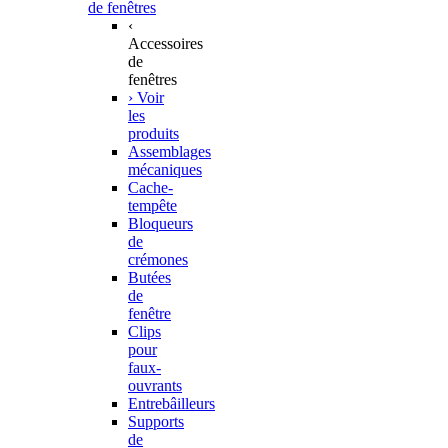
de fenêtres
‹
Accessoires
de
fenêtres
› Voir
les
produits
Assemblages
mécaniques
Cache-
tempête
Bloqueurs
de
crémones
Butées
de
fenêtre
Clips
pour
faux-
ouvrants
Entrebâilleurs
Supports
de