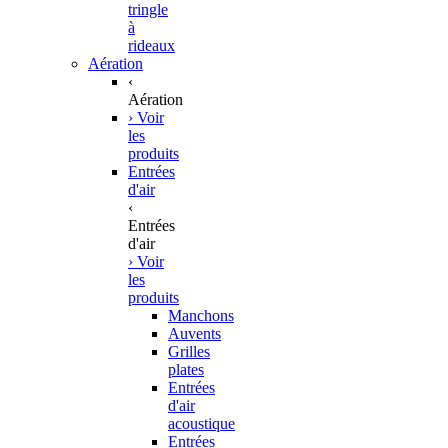
tringle
à
rideaux
Aération
‹
Aération
› Voir
les
produits
Entrées
d'air
‹
Entrées
d'air
› Voir
les
produits
Manchons
Auvents
Grilles
plates
Entrées
d'air
acoustique
Entrées