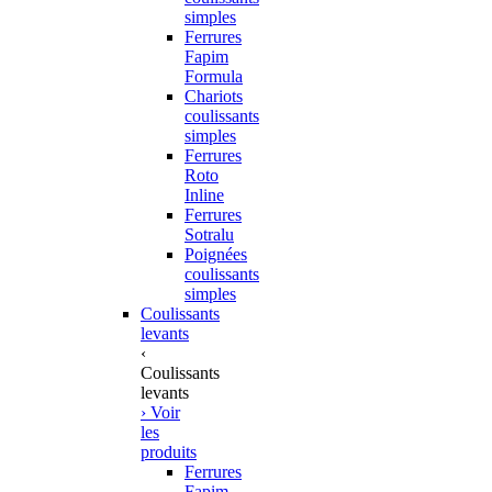
simples
Ferrures
Fapim
Formula
Chariots
coulissants
simples
Ferrures
Roto
Inline
Ferrures
Sotralu
Poignées
coulissants
simples
Coulissants
levants
‹
Coulissants
levants
› Voir
les
produits
Ferrures
Fapim