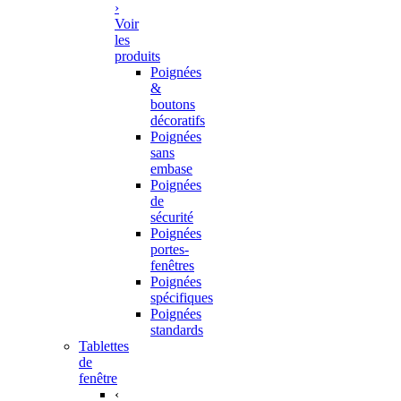
›
Voir
les
produits
Poignées
&
boutons
décoratifs
Poignées
sans
embase
Poignées
de
sécurité
Poignées
portes-
fenêtres
Poignées
spécifiques
Poignées
standards
Tablettes
de
fenêtre
‹