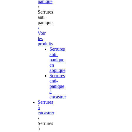
panique
‹
Serrures
anti-
panique
›
Voir
les
produits
Serrures
anti-
panique
en
applique
Serrures
anti-
panique
à
encastrer
Serrures
à
encastrer
‹
Serrures
à