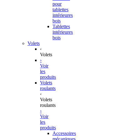
pour
tablettes
intérieures
bois
Tablettes
intérieures
bois
Volets
‹
Volets
›
Voir
les
produits
Volets
roulants
‹
Volets
roulants
›
Voir
les
produits
Accessoires
mécaniques