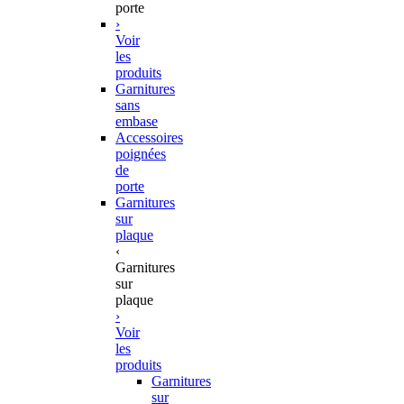
porte
›
Voir
les
produits
Garnitures
sans
embase
Accessoires
poignées
de
porte
Garnitures
sur
plaque
‹
Garnitures
sur
plaque
›
Voir
les
produits
Garnitures
sur