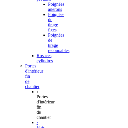
Poignées
ailerons
Poignées
de
tirage
fixes
Poignées
de
tirage
recoupables
Rosaces
cylindres
Portes
d'intérieur
fin
de
chantier
‹
Portes
d'intérieur
fin
de
chantier
›
Voir