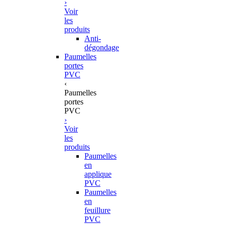
›
Voir
les
produits
Anti-
dégondage
Paumelles
portes
PVC
‹
Paumelles
portes
PVC
›
Voir
les
produits
Paumelles
en
applique
PVC
Paumelles
en
feuillure
PVC