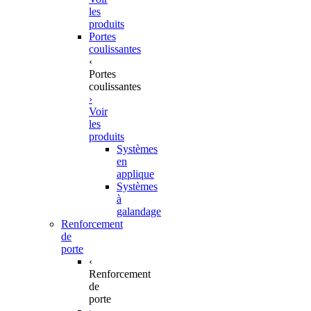
les
produits
Portes
coulissantes
‹
Portes
coulissantes
›
Voir
les
produits
Systèmes
en
applique
Systèmes
à
galandage
Renforcement
de
porte
‹
Renforcement
de
porte