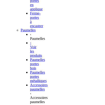
portes
en
applique
Ferme-
portes
à
encastrer
Paumelles
‹
Paumelles
›
Voir
les
produits
Paumelles
portes
bois
Paumelles
portes
métalliques
Accessoires
paumelles
‹
Accessoires
paumelles