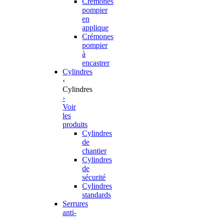
Crémones
pompier
en
applique
Crémones
pompier
à
encastrer
Cylindres
‹
Cylindres
›
Voir
les
produits
Cylindres
de
chantier
Cylindres
de
sécurité
Cylindres
standards
Serrures
anti-