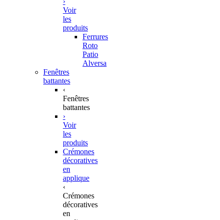
›
Voir
les
produits
Ferrures
Roto
Patio
Alversa
Fenêtres
battantes
‹
Fenêtres
battantes
›
Voir
les
produits
Crémones
décoratives
en
applique
‹
Crémones
décoratives
en