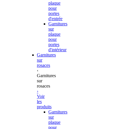
plaque
pour
portes
d'entrée
Garnitures
sur
plaque
pour
portes
d'intérieur
Garnitures
sur
rosaces
‹
Garnitures
sur
rosaces
›
Voir
les
produits
Garnitures
sur
plaque
pour