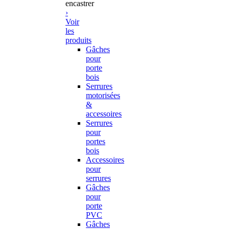
encastrer
›
Voir
les
produits
Gâches
pour
porte
bois
Serrures
motorisées
&
accessoires
Serrures
pour
portes
bois
Accessoires
pour
serrures
Gâches
pour
porte
PVC
Gâches