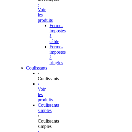
›
Voir
les
produits
Ferme-
impostes
à
câble
Ferme-
impostes
à
tringles
Coulissants
‹
Coulissants
›
Voir
les
produits
Coulissants
simples
‹
Coulissants
simples
›