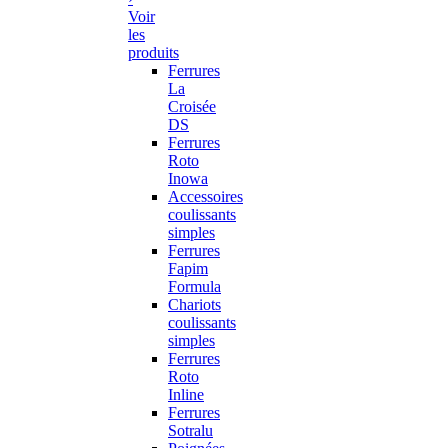
Voir
les
produits
Ferrures
La
Croisée
DS
Ferrures
Roto
Inowa
Accessoires
coulissants
simples
Ferrures
Fapim
Formula
Chariots
coulissants
simples
Ferrures
Roto
Inline
Ferrures
Sotralu