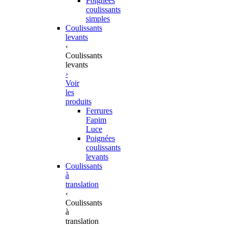
Poignées
coulissants
simples
Coulissants
levants
‹
Coulissants
levants
›
Voir
les
produits
Ferrures
Fapim
Luce
Poignées
coulissants
levants
Coulissants
à
translation
‹
Coulissants
à
translation