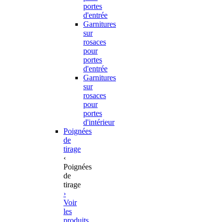
portes
d'entrée
Garnitures
sur
rosaces
pour
portes
d'entrée
Garnitures
sur
rosaces
pour
portes
d'intérieur
Poignées
de
tirage
‹
Poignées
de
tirage
›
Voir
les
produits