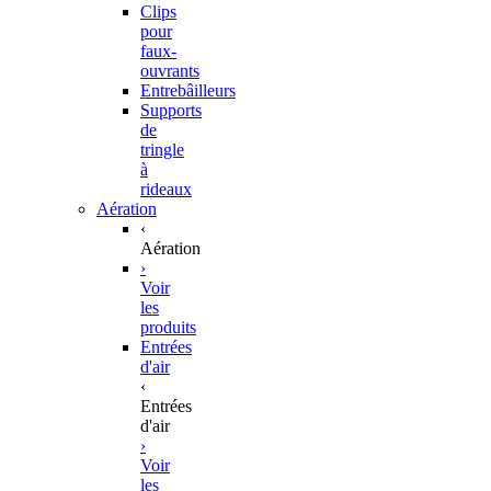
Clips
pour
faux-
ouvrants
Entrebâilleurs
Supports
de
tringle
à
rideaux
Aération
‹
Aération
›
Voir
les
produits
Entrées
d'air
‹
Entrées
d'air
›
Voir
les