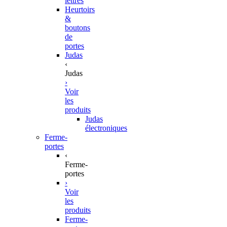
lettres
Heurtoirs
&
boutons
de
portes
Judas
‹
Judas
›
Voir
les
produits
Judas
électroniques
Ferme-
portes
‹
Ferme-
portes
›
Voir
les
produits
Ferme-