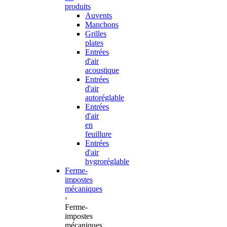
produits
Auvents
Manchons
Grilles
plates
Entrées
d'air
acoustique
Entrées
d'air
autoréglable
Entrées
d'air
en
feuillure
Entrées
d'air
hygroréglable
Ferme-
impostes
mécaniques
‹
Ferme-
impostes
mécaniques