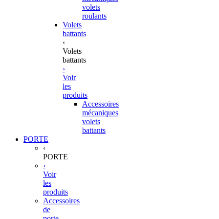
volets
roulants
Volets
battants
‹
Volets
battants
›
Voir
les
produits
Accessoires
mécaniques
volets
battants
PORTE
‹
PORTE
›
Voir
les
produits
Accessoires
de
porte