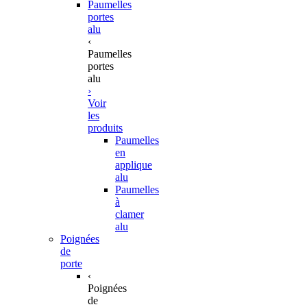
Paumelles
portes
alu
‹
Paumelles
portes
alu
›
Voir
les
produits
Paumelles
en
applique
alu
Paumelles
à
clamer
alu
Poignées
de
porte
‹
Poignées
de