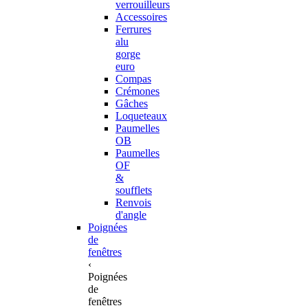
verrouilleurs
Accessoires
Ferrures
alu
gorge
euro
Compas
Crémones
Gâches
Loqueteaux
Paumelles
OB
Paumelles
OF
&
soufflets
Renvois
d'angle
Poignées
de
fenêtres
‹
Poignées
de
fenêtres