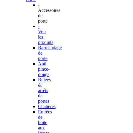
‹
Accessoires
de
porte
›
Voir
les
produits
Barreaudage
de
porte
Anti
pince-
doigts
Butées
&
arrêts
de
portes
Chatières
Entrées
de
boite
aux