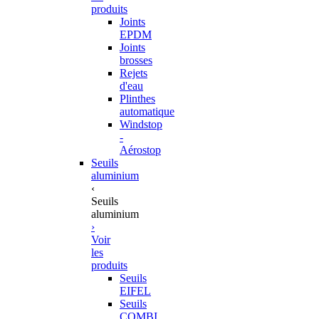
produits
Joints
EPDM
Joints
brosses
Rejets
d'eau
Plinthes
automatique
Windstop
-
Aérostop
Seuils
aluminium
‹
Seuils
aluminium
›
Voir
les
produits
Seuils
EIFEL
Seuils
COMBI