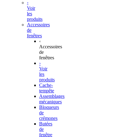
›
Voir
les
produits
Accessoires
de
fenêtres
‹
Accessoires
de
fenêtres
›
Voir
les
produits
Cache-
tempête
Assemblages
mécaniques
Bloqueurs
de
crémones
Butées
de
fenêtre