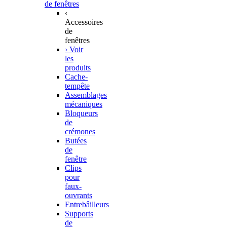
de fenêtres
‹
Accessoires
de
fenêtres
› Voir
les
produits
Cache-
tempête
Assemblages
mécaniques
Bloqueurs
de
crémones
Butées
de
fenêtre
Clips
pour
faux-
ouvrants
Entrebâilleurs
Supports
de