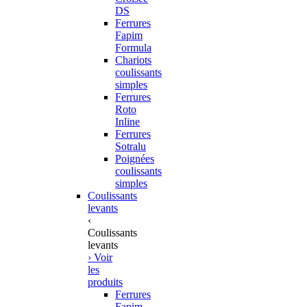
DS
Ferrures
Fapim
Formula
Chariots
coulissants
simples
Ferrures
Roto
Inline
Ferrures
Sotralu
Poignées
coulissants
simples
Coulissants
levants
‹
Coulissants
levants
› Voir
les
produits
Ferrures
Fapim