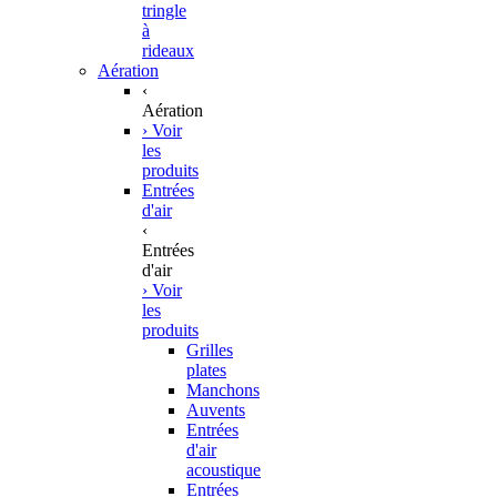
tringle
à
rideaux
Aération
‹
Aération
› Voir
les
produits
Entrées
d'air
‹
Entrées
d'air
› Voir
les
produits
Grilles
plates
Manchons
Auvents
Entrées
d'air
acoustique
Entrées