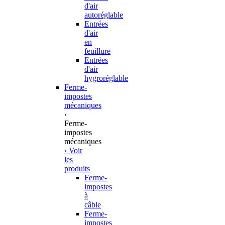
d'air
autoréglable
Entrées
d'air
en
feuillure
Entrées
d'air
hygroréglable
Ferme-
impostes
mécaniques
‹
Ferme-
impostes
mécaniques
› Voir
les
produits
Ferme-
impostes
à
câble
Ferme-
impostes