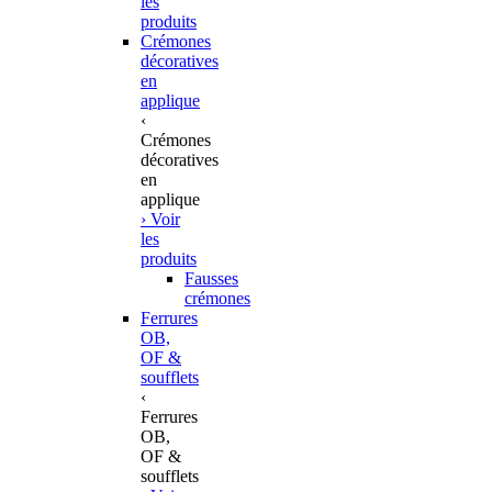
les
produits
Crémones
décoratives
en
applique
‹
Crémones
décoratives
en
applique
› Voir
les
produits
Fausses
crémones
Ferrures
OB,
OF &
soufflets
‹
Ferrures
OB,
OF &
soufflets