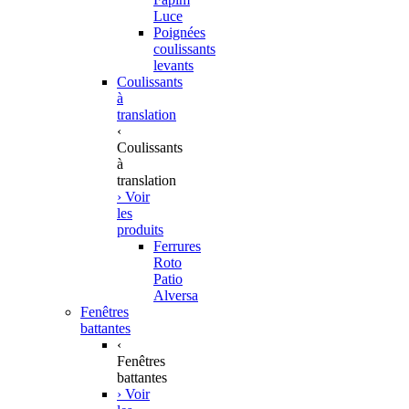
Luce
Poignées
coulissants
levants
Coulissants
à
translation
‹
Coulissants
à
translation
› Voir
les
produits
Ferrures
Roto
Patio
Alversa
Fenêtres
battantes
‹
Fenêtres
battantes
› Voir