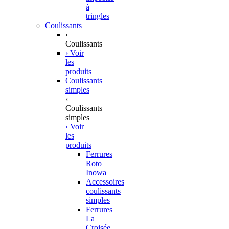
à
tringles
Coulissants
‹
Coulissants
› Voir
les
produits
Coulissants
simples
‹
Coulissants
simples
› Voir
les
produits
Ferrures
Roto
Inowa
Accessoires
coulissants
simples
Ferrures
La
Croisée