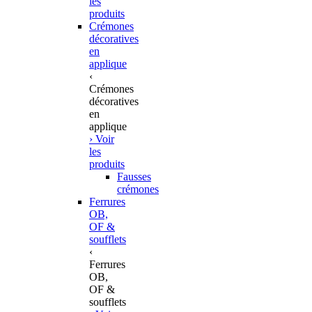
les
produits
Crémones
décoratives
en
applique
‹
Crémones
décoratives
en
applique
› Voir
les
produits
Fausses
crémones
Ferrures
OB,
OF &
soufflets
‹
Ferrures
OB,
OF &
soufflets