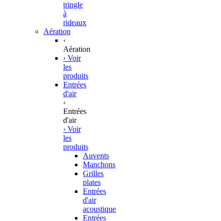
tringle
à
rideaux
Aération
‹
Aération
› Voir
les
produits
Entrées
d'air
‹
Entrées
d'air
› Voir
les
produits
Auvents
Manchons
Grilles
plates
Entrées
d'air
acoustique
Entrées