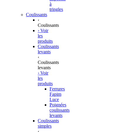
à
tringles
Coulissants
‹
Coulissants
› Voir
les
produits
Coulissants
levants
‹
Coulissants
levants
› Voir
les
produits
Ferrures
Fapim
Luce
Poignées
coulissants
levants
Coulissants
simples
‹