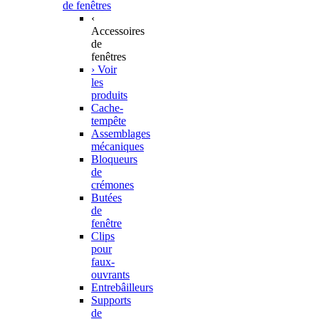
de fenêtres
‹
Accessoires
de
fenêtres
› Voir
les
produits
Cache-
tempête
Assemblages
mécaniques
Bloqueurs
de
crémones
Butées
de
fenêtre
Clips
pour
faux-
ouvrants
Entrebâilleurs
Supports
de