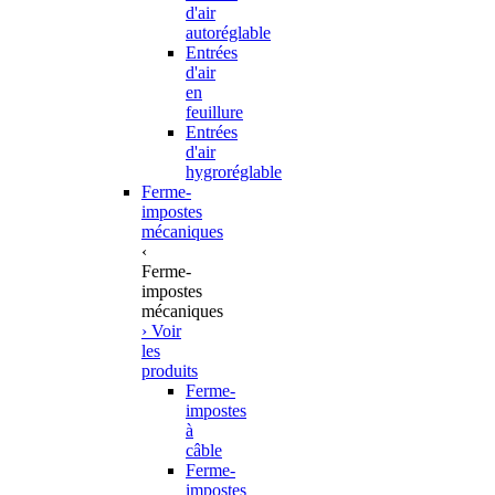
d'air
autoréglable
Entrées
d'air
en
feuillure
Entrées
d'air
hygroréglable
Ferme-
impostes
mécaniques
‹
Ferme-
impostes
mécaniques
› Voir
les
produits
Ferme-
impostes
à
câble
Ferme-
impostes