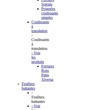
Sotralu
Poignées
coulissants
simples
Coulissants
à
translation
‹
Coulissants
à
translation
› Voir
les
produits
Ferrures
Roto
Patio
Alversa
Fenêtres
battantes
‹
Fenêtres
battantes
› Voir