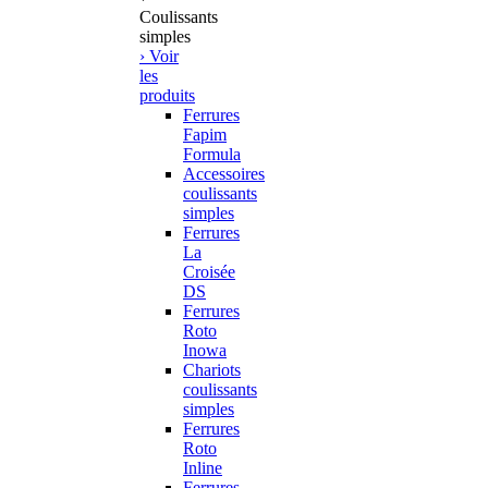
Coulissants
simples
› Voir
les
produits
Ferrures
Fapim
Formula
Accessoires
coulissants
simples
Ferrures
La
Croisée
DS
Ferrures
Roto
Inowa
Chariots
coulissants
simples
Ferrures
Roto
Inline
Ferrures