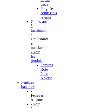
Luce
Poignées
coulissants
levants
Coulissants
à
translation
‹
Coulissants
à
translation
› Voir
les
produits
Ferrures
Roto
Patio
Alversa
Fenêtres
battantes
‹
Fenêtres
battantes
› Voir