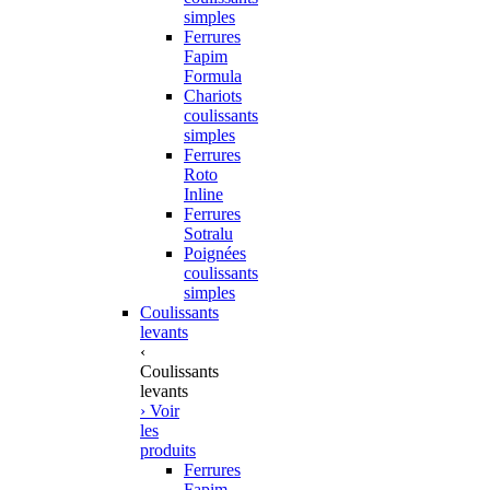
simples
Ferrures
Fapim
Formula
Chariots
coulissants
simples
Ferrures
Roto
Inline
Ferrures
Sotralu
Poignées
coulissants
simples
Coulissants
levants
‹
Coulissants
levants
› Voir
les
produits
Ferrures
Fapim