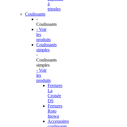
à
tringles
Coulissants
‹
Coulissants
› Voir
les
produits
Coulissants
simples
‹
Coulissants
simples
› Voir
les
produits
Ferrures
La
Croisée
DS
Ferrures
Roto
Inowa
Accessoires
coulissants