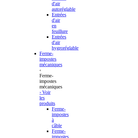
d'air
autoréglable
Entrées
d'air
en
feuillure
Entrées
d'air
hygroréglable
Ferme-
impostes
mécaniques
‹
Ferme-
impostes
mécaniques
› Voir
les
produits
Ferme-
impostes
à
câble
Ferme-
impostes