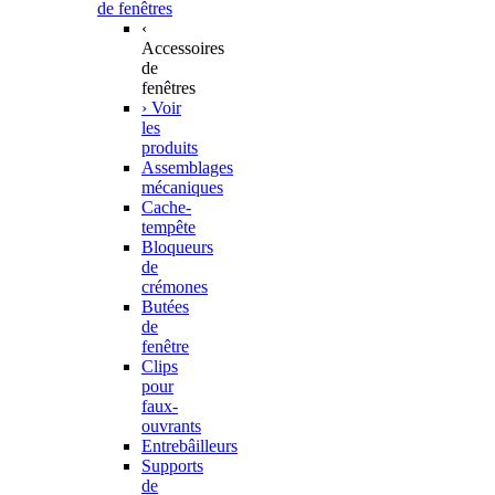
de fenêtres
‹
Accessoires
de
fenêtres
› Voir
les
produits
Assemblages
mécaniques
Cache-
tempête
Bloqueurs
de
crémones
Butées
de
fenêtre
Clips
pour
faux-
ouvrants
Entrebâilleurs
Supports
de