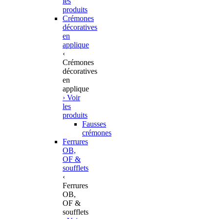
les
produits
Crémones
décoratives
en
applique
‹
Crémones
décoratives
en
applique
› Voir
les
produits
Fausses
crémones
Ferrures
OB,
OF &
soufflets
‹
Ferrures
OB,
OF &
soufflets