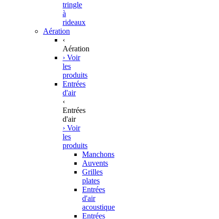
tringle
à
rideaux
Aération
‹
Aération
› Voir
les
produits
Entrées
d'air
‹
Entrées
d'air
› Voir
les
produits
Manchons
Auvents
Grilles
plates
Entrées
d'air
acoustique
Entrées