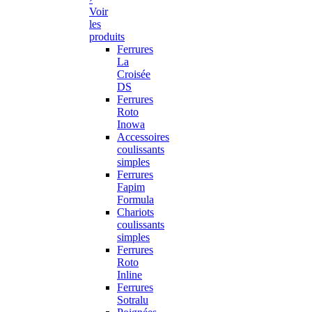
Voir
les
produits
Ferrures
La
Croisée
DS
Ferrures
Roto
Inowa
Accessoires
coulissants
simples
Ferrures
Fapim
Formula
Chariots
coulissants
simples
Ferrures
Roto
Inline
Ferrures
Sotralu