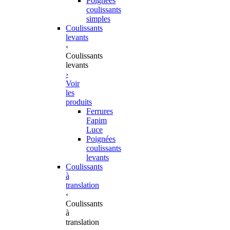
Poignées
coulissants
simples
Coulissants
levants
‹
Coulissants
levants
›
Voir
les
produits
Ferrures
Fapim
Luce
Poignées
coulissants
levants
Coulissants
à
translation
‹
Coulissants
à
translation