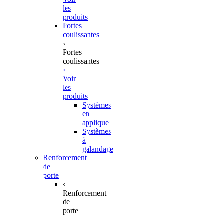
les
produits
Portes
coulissantes
‹
Portes
coulissantes
›
Voir
les
produits
Systèmes
en
applique
Systèmes
à
galandage
Renforcement
de
porte
‹
Renforcement
de
porte