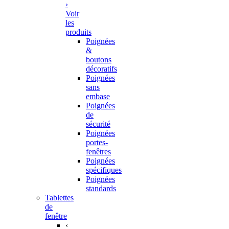
›
Voir
les
produits
Poignées
&
boutons
décoratifs
Poignées
sans
embase
Poignées
de
sécurité
Poignées
portes-
fenêtres
Poignées
spécifiques
Poignées
standards
Tablettes
de
fenêtre
‹