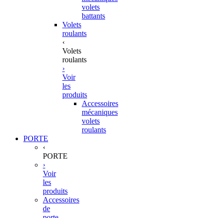
volets
battants
Volets
roulants
‹
Volets
roulants
›
Voir
les
produits
Accessoires
mécaniques
volets
roulants
PORTE
‹
PORTE
›
Voir
les
produits
Accessoires
de
porte