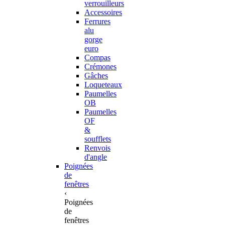
verrouilleurs
Accessoires
Ferrures
alu
gorge
euro
Compas
Crémones
Gâches
Loqueteaux
Paumelles
OB
Paumelles
OF
&
soufflets
Renvois
d'angle
Poignées
de
fenêtres
‹
Poignées
de
fenêtres