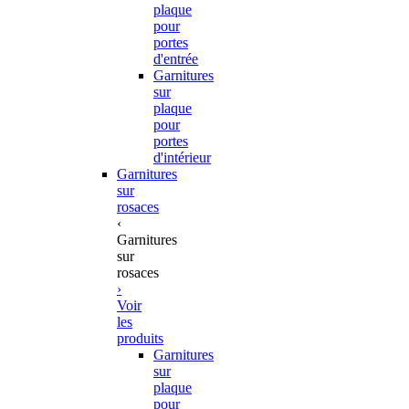
plaque
pour
portes
d'entrée
Garnitures
sur
plaque
pour
portes
d'intérieur
Garnitures
sur
rosaces
‹
Garnitures
sur
rosaces
›
Voir
les
produits
Garnitures
sur
plaque
pour