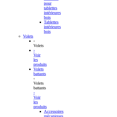
pour
tablettes
intérieures
bois
Tablettes
intérieures
bois
Volets
‹
Volets
›
Voir
les
produits
Volets
battants
‹
Volets
battants
›
Voir
les
produits
Accessoires
mécaniques