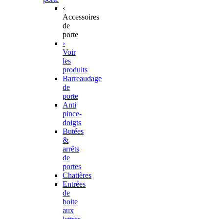
‹
Accessoires
de
porte
›
Voir
les
produits
Barreaudage
de
porte
Anti
pince-
doigts
Butées
&
arrêts
de
portes
Chatières
Entrées
de
boite
aux