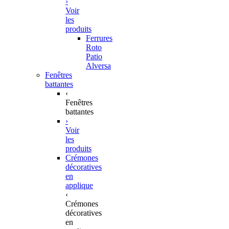
›
Voir
les
produits
Ferrures
Roto
Patio
Alversa
Fenêtres
battantes
‹
Fenêtres
battantes
›
Voir
les
produits
Crémones
décoratives
en
applique
‹
Crémones
décoratives
en