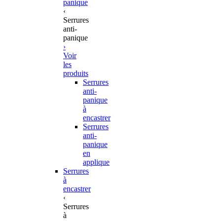
panique
‹
Serrures
anti-
panique
›
Voir
les
produits
Serrures
anti-
panique
à
encastrer
Serrures
anti-
panique
en
applique
Serrures
à
encastrer
‹
Serrures
à