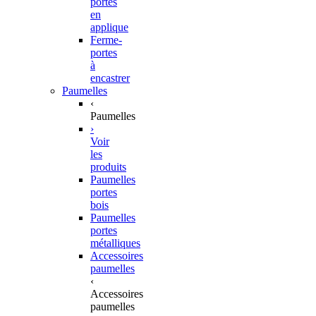
portes
en
applique
Ferme-
portes
à
encastrer
Paumelles
‹
Paumelles
›
Voir
les
produits
Paumelles
portes
bois
Paumelles
portes
métalliques
Accessoires
paumelles
‹
Accessoires
paumelles