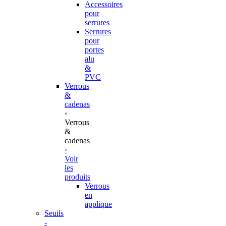
Accessoires
pour
serrures
Serrures
pour
portes
alu
&
PVC
Verrous
&
cadenas
‹
Verrous
&
cadenas
›
Voir
les
produits
Verrous
en
applique
Seuils
-