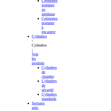
Crémones
pompier
en
applique
Crémones
pompier
à
encastrer
Cylindres
‹
Cylindres
›
Voir
les
produits
Cylindres
de
chantier
Cylindres
de
sécurité
Cylindres
standards
Serrures
anti-