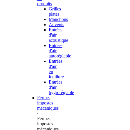
produits
Grilles
plates
Manchons
Auvents
Entrées
d'air
acoustique
Entrées
d'air
autoréglable
Entrées
d'air
en
feuillure
Entrées
d'air
hygroréglable
Ferme-
impostes
mécaniques
‹
Ferme-
impostes
mécaniques