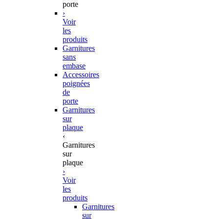
porte
›
Voir
les
produits
Garnitures
sans
embase
Accessoires
poignées
de
porte
Garnitures
sur
plaque
‹
Garnitures
sur
plaque
›
Voir
les
produits
Garnitures
sur