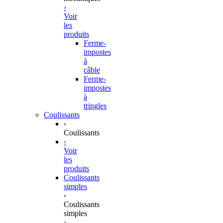
›
Voir
les
produits
Ferme-
impostes
à
câble
Ferme-
impostes
à
tringles
Coulissants
‹
Coulissants
›
Voir
les
produits
Coulissants
simples
‹
Coulissants
simples
›