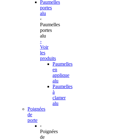
Paumelles
portes
alu
‹
Paumelles
portes
alu
›
Voir
les
produits
Paumelles
en
applique
alu
Paumelles
à
clamer
alu
Poignées
de
porte
‹
Poignées
de