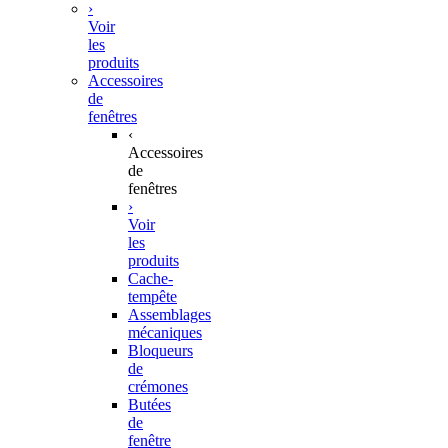
›
Voir
les
produits
Accessoires
de
fenêtres
‹
Accessoires
de
fenêtres
›
Voir
les
produits
Cache-
tempête
Assemblages
mécaniques
Bloqueurs
de
crémones
Butées
de
fenêtre