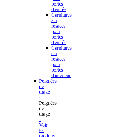
portes
d'entrée
Garnitures
sur
rosaces
pour
portes
d'entrée
Garnitures
sur
rosaces
pour
portes
d'intérieur
Poignées
de
tirage
‹
Poignées
de
tirage
›
Voir
les
produits