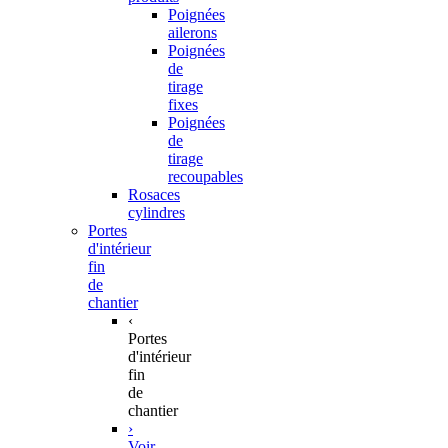
Poignées
ailerons
Poignées
de
tirage
fixes
Poignées
de
tirage
recoupables
Rosaces
cylindres
Portes
d'intérieur
fin
de
chantier
‹
Portes
d'intérieur
fin
de
chantier
›
Voir