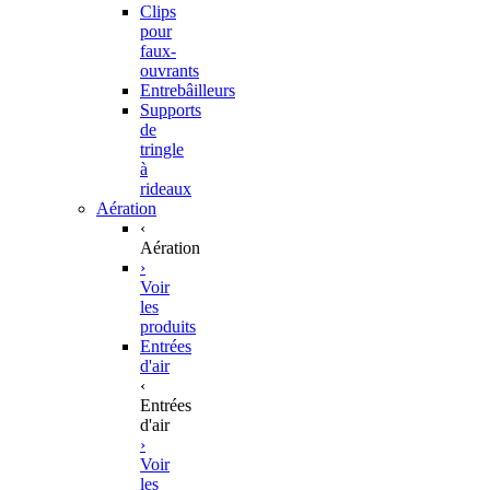
Clips
pour
faux-
ouvrants
Entrebâilleurs
Supports
de
tringle
à
rideaux
Aération
‹
Aération
›
Voir
les
produits
Entrées
d'air
‹
Entrées
d'air
›
Voir
les