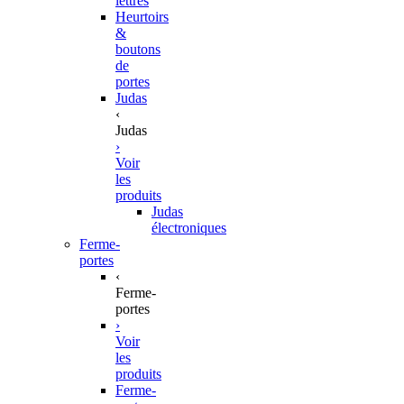
lettres
Heurtoirs
&
boutons
de
portes
Judas
‹
Judas
›
Voir
les
produits
Judas
électroniques
Ferme-
portes
‹
Ferme-
portes
›
Voir
les
produits
Ferme-