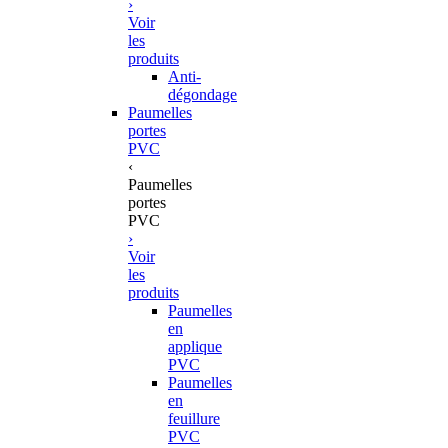
›
Voir
les
produits
Anti-
dégondage
Paumelles
portes
PVC
‹
Paumelles
portes
PVC
›
Voir
les
produits
Paumelles
en
applique
PVC
Paumelles
en
feuillure
PVC