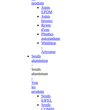
produits
Joints
EPDM
Joints
brosses
Rejets
d'eau
Plinthes
automatique
Windstop
-
Aérostop
Seuils
aluminium
‹
Seuils
aluminium
›
Voir
les
produits
Seuils
EIFEL
Seuils
COMBI