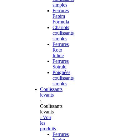
simples
Ferrures
Fapim
Formula
Chariots
coulissants
simples
Ferrures
Roto
Inline
Ferrures
Sotralu
Poignées
coulissants
simples
Coulissants
levants
‹
Coulissants
levants
› Voir
les
produits
Ferrures
Fapim