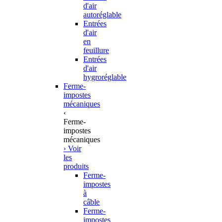
d'air
autoréglable
Entrées
d'air
en
feuillure
Entrées
d'air
hygroréglable
Ferme-
impostes
mécaniques
‹
Ferme-
impostes
mécaniques
› Voir
les
produits
Ferme-
impostes
à
câble
Ferme-
impostes