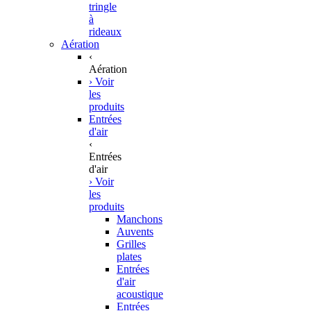
tringle
à
rideaux
Aération
‹
Aération
› Voir
les
produits
Entrées
d'air
‹
Entrées
d'air
› Voir
les
produits
Manchons
Auvents
Grilles
plates
Entrées
d'air
acoustique
Entrées