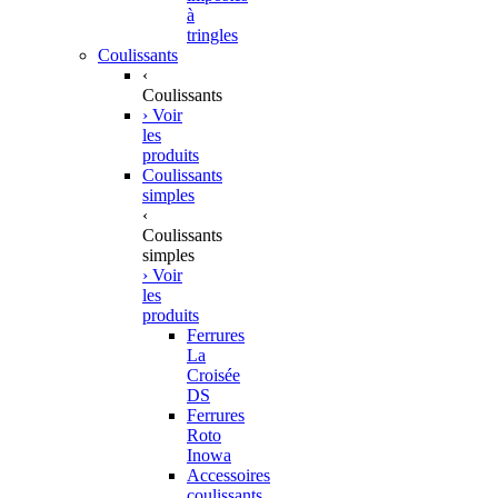
à
tringles
Coulissants
‹
Coulissants
› Voir
les
produits
Coulissants
simples
‹
Coulissants
simples
› Voir
les
produits
Ferrures
La
Croisée
DS
Ferrures
Roto
Inowa
Accessoires
coulissants