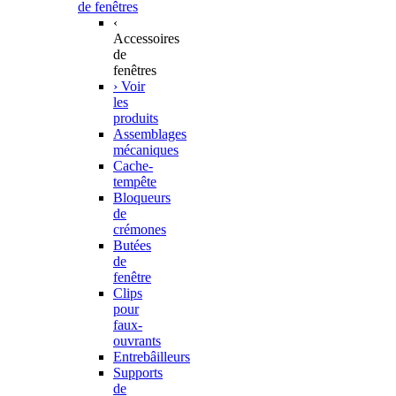
de fenêtres
‹
Accessoires
de
fenêtres
› Voir
les
produits
Assemblages
mécaniques
Cache-
tempête
Bloqueurs
de
crémones
Butées
de
fenêtre
Clips
pour
faux-
ouvrants
Entrebâilleurs
Supports
de