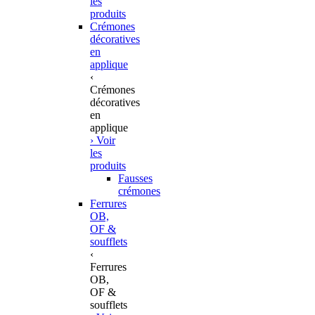
les
produits
Crémones
décoratives
en
applique
‹
Crémones
décoratives
en
applique
› Voir
les
produits
Fausses
crémones
Ferrures
OB,
OF &
soufflets
‹
Ferrures
OB,
OF &
soufflets