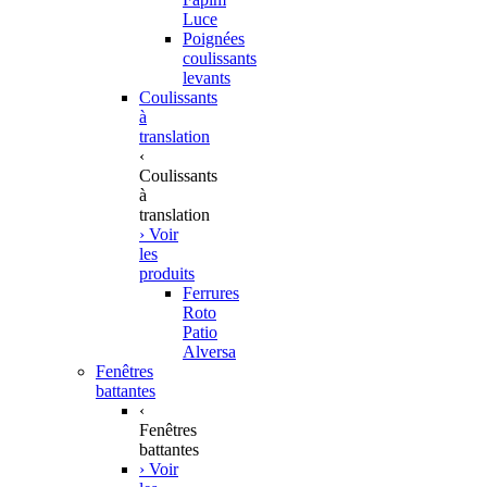
Luce
Poignées
coulissants
levants
Coulissants
à
translation
‹
Coulissants
à
translation
› Voir
les
produits
Ferrures
Roto
Patio
Alversa
Fenêtres
battantes
‹
Fenêtres
battantes
› Voir