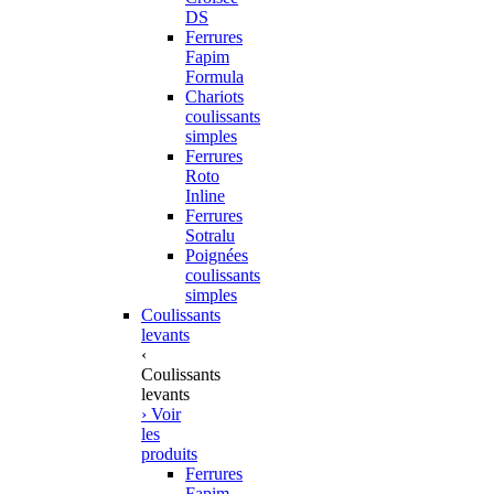
DS
Ferrures
Fapim
Formula
Chariots
coulissants
simples
Ferrures
Roto
Inline
Ferrures
Sotralu
Poignées
coulissants
simples
Coulissants
levants
‹
Coulissants
levants
› Voir
les
produits
Ferrures
Fapim