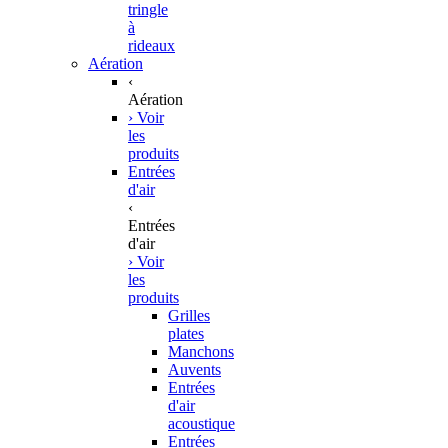
tringle
à
rideaux
Aération
‹
Aération
› Voir
les
produits
Entrées
d'air
‹
Entrées
d'air
› Voir
les
produits
Grilles
plates
Manchons
Auvents
Entrées
d'air
acoustique
Entrées