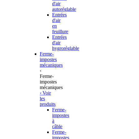
d'air
autoréglable
Entrées
d'air
en
feuillure
Entrées
d'air
hygroréglable
Ferme-
impostes
mécaniques
‹
Ferme-
impostes
mécaniques
› Voir
les
produits
Ferme-
impostes
à
câble
Ferme-
impostes