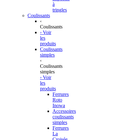
à
tringles
Coulissants
‹
Coulissants
› Voir
les
produits
Coulissants
simples
‹
Coulissants
simples
› Voir
les
produits
Ferrures
Roto
Inowa
Accessoires
coulissants
simples
Ferrures
La
Croisée