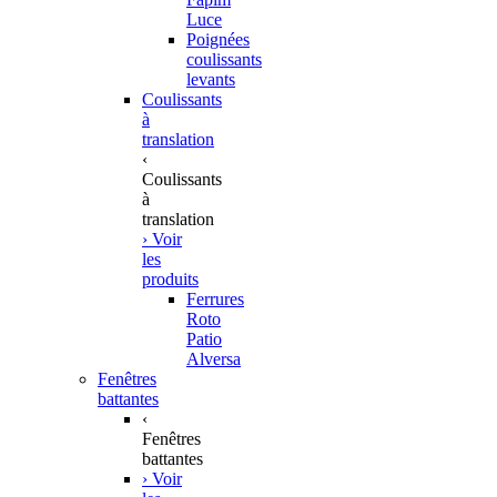
Luce
Poignées
coulissants
levants
Coulissants
à
translation
‹
Coulissants
à
translation
› Voir
les
produits
Ferrures
Roto
Patio
Alversa
Fenêtres
battantes
‹
Fenêtres
battantes
› Voir