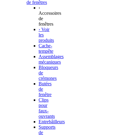
de fenêtres
‹
Accessoires
de
fenêtres
› Voir
les
produits
Cache-
tempête
Assemblages
mécaniques
Bloqueurs
de
crémones
Butées
de
fenêtre
Clips
pour
faux-
ouvrants
Entrebâilleurs
Supports
de