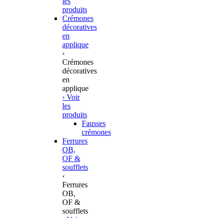
les
produits
Crémones
décoratives
en
applique
‹
Crémones
décoratives
en
applique
› Voir
les
produits
Fausses
crémones
Ferrures
OB,
OF &
soufflets
‹
Ferrures
OB,
OF &
soufflets