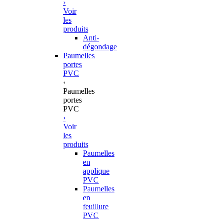
›
Voir
les
produits
Anti-
dégondage
Paumelles
portes
PVC
‹
Paumelles
portes
PVC
›
Voir
les
produits
Paumelles
en
applique
PVC
Paumelles
en
feuillure
PVC