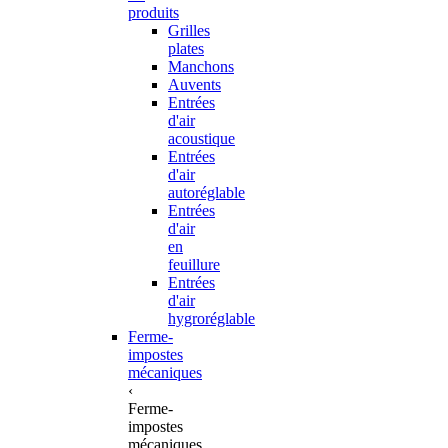
produits
Grilles
plates
Manchons
Auvents
Entrées
d'air
acoustique
Entrées
d'air
autoréglable
Entrées
d'air
en
feuillure
Entrées
d'air
hygroréglable
Ferme-
impostes
mécaniques
‹
Ferme-
impostes
mécaniques