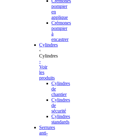
Crémones
pompier
en
applique
Crémones
pompier
à
encastrer
Cylindres
‹
Cylindres
›
Voir
les
produits
Cylindres
de
chantier
Cylindres
de
sécurité
Cylindres
standards
Serrures
anti-