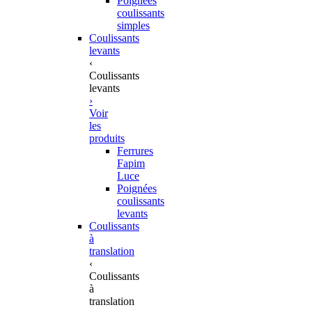
Poignées
coulissants
simples
Coulissants
levants
‹
Coulissants
levants
›
Voir
les
produits
Ferrures
Fapim
Luce
Poignées
coulissants
levants
Coulissants
à
translation
‹
Coulissants
à
translation