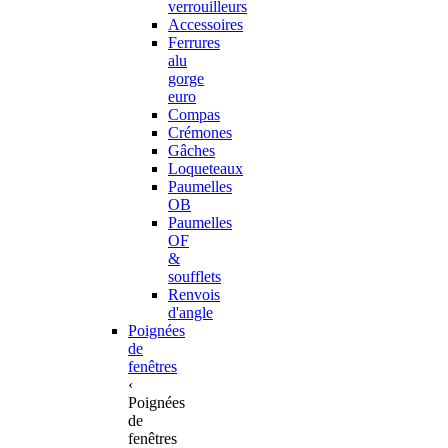
verrouilleurs
Accessoires
Ferrures
alu
gorge
euro
Compas
Crémones
Gâches
Loqueteaux
Paumelles
OB
Paumelles
OF
&
soufflets
Renvois
d'angle
Poignées
de
fenêtres
‹
Poignées
de
fenêtres