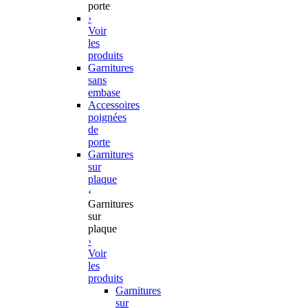
porte
›
Voir
les
produits
Garnitures
sans
embase
Accessoires
poignées
de
porte
Garnitures
sur
plaque
‹
Garnitures
sur
plaque
›
Voir
les
produits
Garnitures
sur