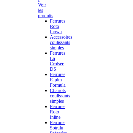
Voir
les
produits
Ferrures
Roto
Inowa
Accessoires
coulissants
simples
Ferrures
La
Croisée
DS
Ferrures
Fapim
Formula
Chariots
coulissants
simples
Ferrures
Roto
Inline
Ferrures
Sotralu