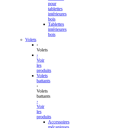
pour
tablettes
intérieures
bois
Tablettes
intérieures
bois
Volets
‹
Volets
›
Voir
les
produits
Volets
battants
‹
Volets
battants
›
Voir
les
produits
Accessoires
mécaniques