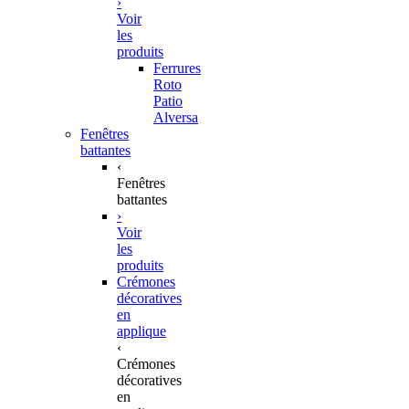
›
Voir
les
produits
Ferrures
Roto
Patio
Alversa
Fenêtres
battantes
‹
Fenêtres
battantes
›
Voir
les
produits
Crémones
décoratives
en
applique
‹
Crémones
décoratives
en