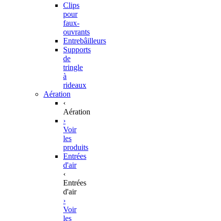
Clips
pour
faux-
ouvrants
Entrebâilleurs
Supports
de
tringle
à
rideaux
Aération
‹
Aération
›
Voir
les
produits
Entrées
d'air
‹
Entrées
d'air
›
Voir
les