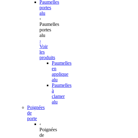
Paumelles
portes
alu
‹
Paumelles
portes
alu
›
Voir
les
produits
Paumelles
en
applique
alu
Paumelles
à
clamer
alu
Poignées
de
porte
‹
Poignées
de