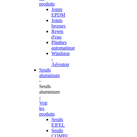
produits
Joints
EPDM
Joints
brosses
Rejets
d'eau
Plinthes
automatique
Windstop
-
Aérostop
Seuils
aluminium
‹
Seuils
aluminium
›
Voir
les
produits
Seuils
EIFEL
Seuils
COMBI