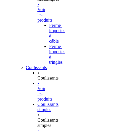
›
Voir
les
produits
Ferme-
impostes
à
câble
Ferme-
impostes
à
tringles
Coulissants
‹
Coulissants
›
Voir
les
produits
Coulissants
simples
‹
Coulissants
simples
›