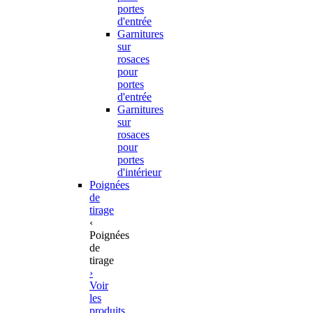
portes
d'entrée
Garnitures
sur
rosaces
pour
portes
d'entrée
Garnitures
sur
rosaces
pour
portes
d'intérieur
Poignées
de
tirage
‹
Poignées
de
tirage
›
Voir
les
produits