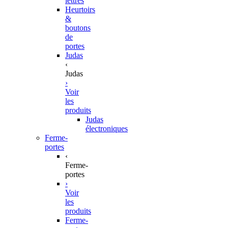
lettres
Heurtoirs
&
boutons
de
portes
Judas
‹
Judas
›
Voir
les
produits
Judas
électroniques
Ferme-
portes
‹
Ferme-
portes
›
Voir
les
produits
Ferme-