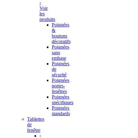
›
Voir
les
produits
Poignées
&
boutons
décoratifs
Poignées
sans
embase
Poignées
de
sécurité
Poignées
portes-
fenêtres
Poignées
spécifiques
Poignées
standards
Tablettes
de
fenêtre
‹