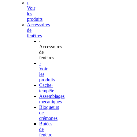
›
Voir
les
produits
Accessoires
de
fenêtres
‹
Accessoires
de
fenêtres
›
Voir
les
produits
Cache-
tempête
Assemblages
mécaniques
Bloqueurs
de
crémones
Butées
de
fenêtre