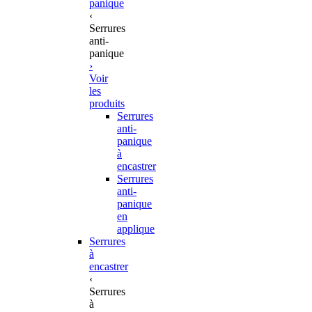
panique
‹
Serrures
anti-
panique
›
Voir
les
produits
Serrures
anti-
panique
à
encastrer
Serrures
anti-
panique
en
applique
Serrures
à
encastrer
‹
Serrures
à