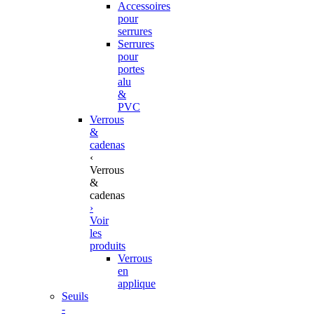
Accessoires
pour
serrures
Serrures
pour
portes
alu
&
PVC
Verrous
&
cadenas
‹
Verrous
&
cadenas
›
Voir
les
produits
Verrous
en
applique
Seuils
-