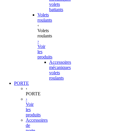
volets
battants
Volets
roulants
‹
Volets
roulants
›
Voir
les
produits
Accessoires
mécaniques
volets
roulants
PORTE
‹
PORTE
›
Voir
les
produits
Accessoires
de
porte