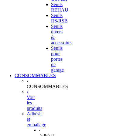
Seuils
REHAU
Seuils
RS/RSB
Seuils
divers
&
accessoires
Seuils
pour
portes
de
garage
CONSOMMABLES
‹
CONSOMMABLES
›
Voir
les
produits
Adhésif
et
emballage
‹
Adhésif