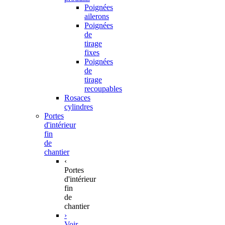
Poignées
ailerons
Poignées
de
tirage
fixes
Poignées
de
tirage
recoupables
Rosaces
cylindres
Portes
d'intérieur
fin
de
chantier
‹
Portes
d'intérieur
fin
de
chantier
›
Voir