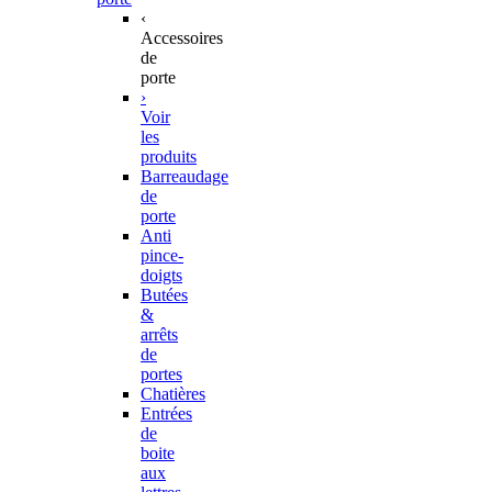
‹
Accessoires
de
porte
›
Voir
les
produits
Barreaudage
de
porte
Anti
pince-
doigts
Butées
&
arrêts
de
portes
Chatières
Entrées
de
boite
aux