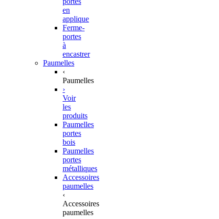
portes
en
applique
Ferme-
portes
à
encastrer
Paumelles
‹
Paumelles
›
Voir
les
produits
Paumelles
portes
bois
Paumelles
portes
métalliques
Accessoires
paumelles
‹
Accessoires
paumelles