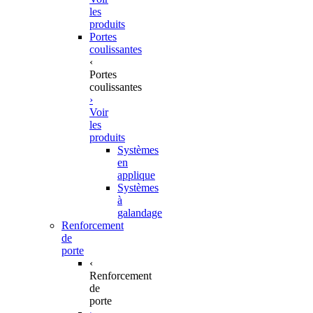
les
produits
Portes
coulissantes
‹
Portes
coulissantes
›
Voir
les
produits
Systèmes
en
applique
Systèmes
à
galandage
Renforcement
de
porte
‹
Renforcement
de
porte