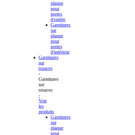
plaque
pour
portes
d'entrée
Garnitures
sur
plaque
pour
portes
d'intérieur
Garnitures
sur
rosaces
‹
Garnitures
sur
rosaces
›
Voir
les
produits
Garnitures
sur
plaque
pour