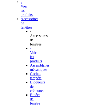
›
Voir
les
produits
Accessoires
de
fenêtres
‹
Accessoires
de
fenêtres
›
Voir
les
produits
Assemblages
mécaniques
Cache-
tempête
Bloqueurs
de
crémones
Butées
de
fenêtre