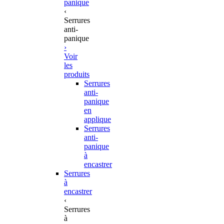
panique
‹
Serrures
anti-
panique
›
Voir
les
produits
Serrures
anti-
panique
en
applique
Serrures
anti-
panique
à
encastrer
Serrures
à
encastrer
‹
Serrures
à