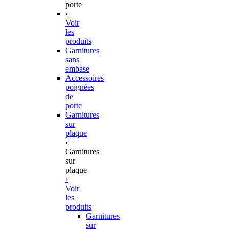
porte
›
Voir
les
produits
Garnitures
sans
embase
Accessoires
poignées
de
porte
Garnitures
sur
plaque
‹
Garnitures
sur
plaque
›
Voir
les
produits
Garnitures
sur