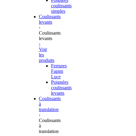
Poignées
coulissants
simples
Coulissants
levants
‹
Coulissants
levants
›
Voir
les
produits
Ferrures
Fapim
Luce
Poignées
coulissants
levants
Coulissants
à
translation
‹
Coulissants
à
translation