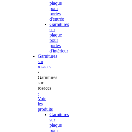
plaque
pour
portes
d'entrée
Garnitures
sur
plaque
pour
portes
d'intérieur
Garnitures
sur
rosaces
‹
Garnitures
sur
rosaces
›
Voir
les
produits
Garnitures
sur
plaque
pour