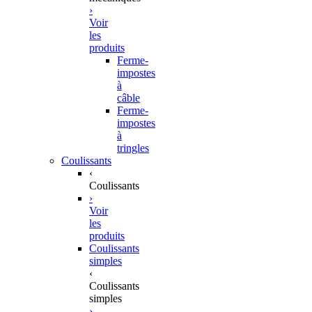
›
Voir
les
produits
Ferme-
impostes
à
câble
Ferme-
impostes
à
tringles
Coulissants
‹
Coulissants
›
Voir
les
produits
Coulissants
simples
‹
Coulissants
simples
›