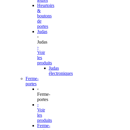
lettres
Heurtoirs
&
boutons
de
portes
Judas
‹
Judas
›
Voir
les
produits
Judas
électroniques
Ferme-
portes
‹
Ferme-
portes
›
Voir
les
produits
Ferme-