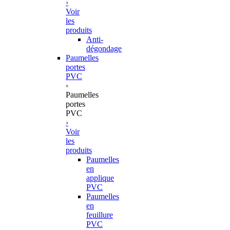
›
Voir
les
produits
Anti-
dégondage
Paumelles
portes
PVC
‹
Paumelles
portes
PVC
›
Voir
les
produits
Paumelles
en
applique
PVC
Paumelles
en
feuillure
PVC