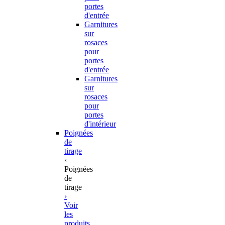
portes
d'entrée
Garnitures
sur
rosaces
pour
portes
d'entrée
Garnitures
sur
rosaces
pour
portes
d'intérieur
Poignées
de
tirage
‹
Poignées
de
tirage
›
Voir
les
produits