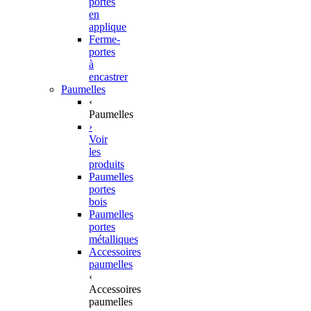
portes
en
applique
Ferme-
portes
à
encastrer
Paumelles
‹
Paumelles
›
Voir
les
produits
Paumelles
portes
bois
Paumelles
portes
métalliques
Accessoires
paumelles
‹
Accessoires
paumelles