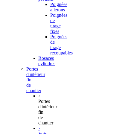
Poignées
ailerons
Poignées
de
tirage
fixes
Poignées
de
tirage
recoupables
Rosaces
cylindres
Portes
d'intérieur
fin
de
chantier
‹
Portes
d'intérieur
fin
de
chantier
›
Voir