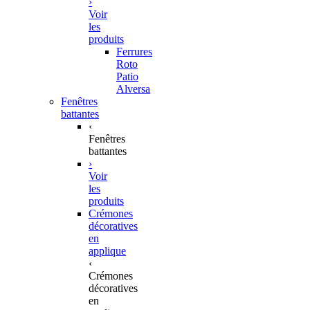
›
Voir
les
produits
Ferrures
Roto
Patio
Alversa
Fenêtres
battantes
‹
Fenêtres
battantes
›
Voir
les
produits
Crémones
décoratives
en
applique
‹
Crémones
décoratives
en