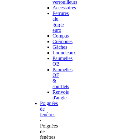
verrouilleurs
Accessoires
Ferrures
alu
gorge
euro
Compas
Crémones
Gâches
Loqueteaux
Paumelles
OB
Paumelles
OF
&
soufflets
Renvois
d'angle
Poignées
de
fenêtres
‹
Poignées
de
fenêtres