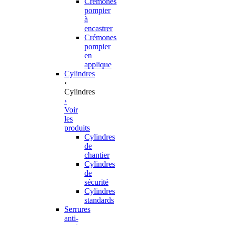
Crémones
pompier
à
encastrer
Crémones
pompier
en
applique
Cylindres
‹
Cylindres
›
Voir
les
produits
Cylindres
de
chantier
Cylindres
de
sécurité
Cylindres
standards
Serrures
anti-