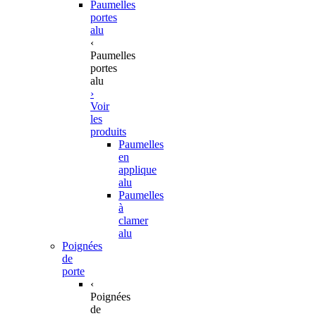
Paumelles
portes
alu
‹
Paumelles
portes
alu
›
Voir
les
produits
Paumelles
en
applique
alu
Paumelles
à
clamer
alu
Poignées
de
porte
‹
Poignées
de