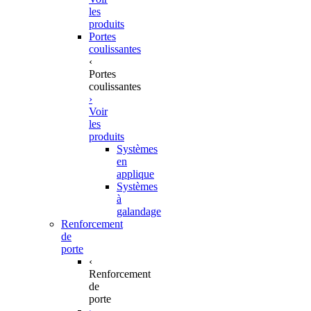
les
produits
Portes
coulissantes
‹
Portes
coulissantes
›
Voir
les
produits
Systèmes
en
applique
Systèmes
à
galandage
Renforcement
de
porte
‹
Renforcement
de
porte