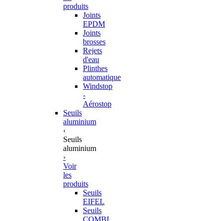
produits
Joints
EPDM
Joints
brosses
Rejets
d'eau
Plinthes
automatique
Windstop
-
Aérostop
Seuils
aluminium
‹
Seuils
aluminium
›
Voir
les
produits
Seuils
EIFEL
Seuils
COMBI