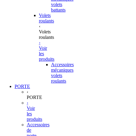
volets
battants
Volets
roulants
‹
Volets
roulants
›
Voir
les
produits
Accessoires
mécaniques
volets
roulants
PORTE
‹
PORTE
›
Voir
les
produits
Accessoires
de
porte