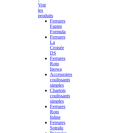
Voir
les
produits
Ferrures
Fapim
Formula
Ferrures
La
Croisée
DS
Ferrures
Roto
Inowa
Accessoires
coulissants
simples
Chariots
coulissants
simples
Ferrures
Roto
Inline
Ferrures
Sotralu