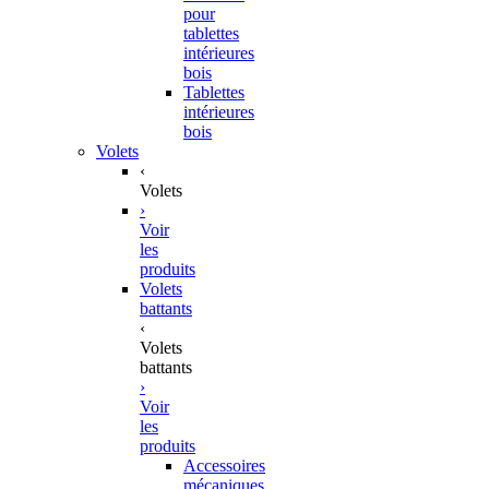
pour
tablettes
intérieures
bois
Tablettes
intérieures
bois
Volets
‹
Volets
›
Voir
les
produits
Volets
battants
‹
Volets
battants
›
Voir
les
produits
Accessoires
mécaniques