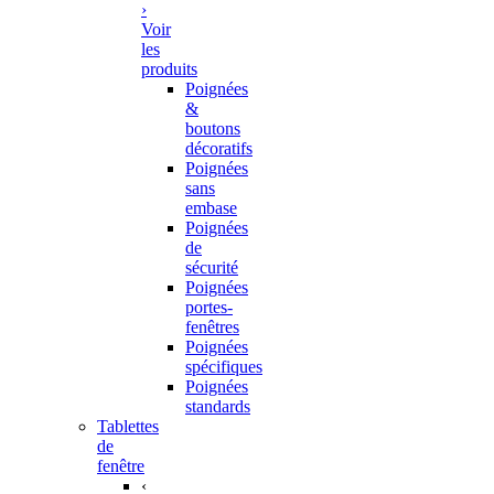
›
Voir
les
produits
Poignées
&
boutons
décoratifs
Poignées
sans
embase
Poignées
de
sécurité
Poignées
portes-
fenêtres
Poignées
spécifiques
Poignées
standards
Tablettes
de
fenêtre
‹