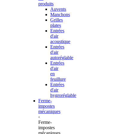
produits
Auvents
Manchons
Grilles
plates
Entrées
d'air
acoustique
Entrées
d'air
autoréglable
Entrées
d'air
en
feuillure
Entrées
d'air
hygroréglable
Ferme-
impostes
mécaniques
‹
Ferme-
impostes
mécaniques