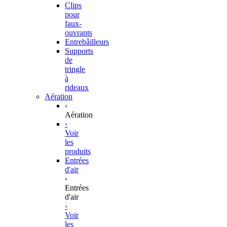
Clips
pour
faux-
ouvrants
Entrebâilleurs
Supports
de
tringle
à
rideaux
Aération
‹
Aération
›
Voir
les
produits
Entrées
d'air
‹
Entrées
d'air
›
Voir
les