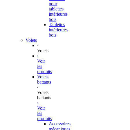
pour
tablettes
intérieures
bois
Tablettes
intérieures
bois
Volets
‹
Volets
›
Voir
les
produits
Volets
battants
‹
Volets
battants
›
Voir
les
produits
Accessoires
mécaniques