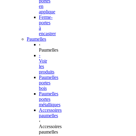
portes
en
applique
Ferme-
portes
à
encastrer
Paumelles
‹
Paumelles
›
Voir
les
produits
Paumelles
portes
bois
Paumelles
portes
métalliques
Accessoires
paumelles
‹
Accessoires
paumelles