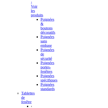
›
Voir
les
produits
Poignées
&
boutons
décoratifs
Poignées
sans
embase
Poignées
de
sécurité
Poignées
portes-
fenêtres
Poignées
spécifiques
Poignées
standards
Tablettes
de
fenêtre
‹