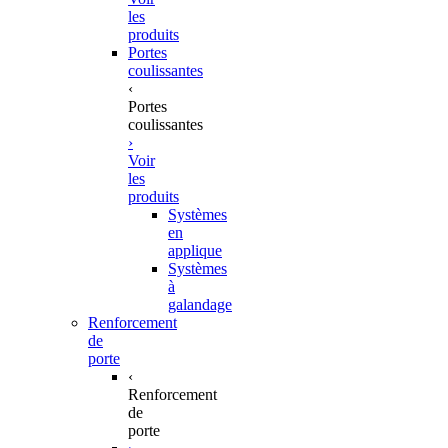
les
produits
Portes
coulissantes
‹
Portes
coulissantes
›
Voir
les
produits
Systèmes
en
applique
Systèmes
à
galandage
Renforcement
de
porte
‹
Renforcement
de
porte