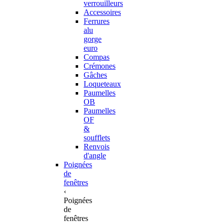
verrouilleurs
Accessoires
Ferrures
alu
gorge
euro
Compas
Crémones
Gâches
Loqueteaux
Paumelles
OB
Paumelles
OF
&
soufflets
Renvois
d'angle
Poignées
de
fenêtres
‹
Poignées
de
fenêtres