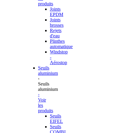
produits
Joints
EPDM
Joints
brosses
Rejets
d'eau
Plinthes
automatique
Windstop
-
Aérostop
Seuils
aluminium
‹
Seuils
aluminium
›
Voir
les
produits
Seuils
EIFEL
Seuils
COMBI