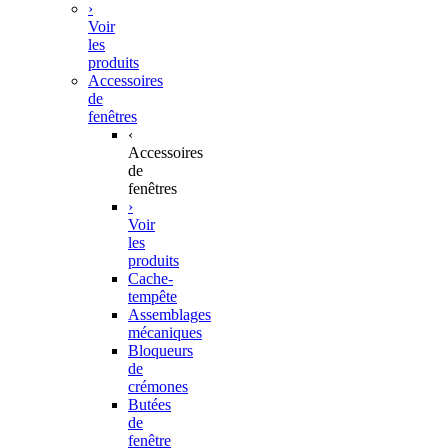
›
Voir
les
produits
Accessoires
de
fenêtres
‹
Accessoires
de
fenêtres
›
Voir
les
produits
Cache-
tempête
Assemblages
mécaniques
Bloqueurs
de
crémones
Butées
de
fenêtre