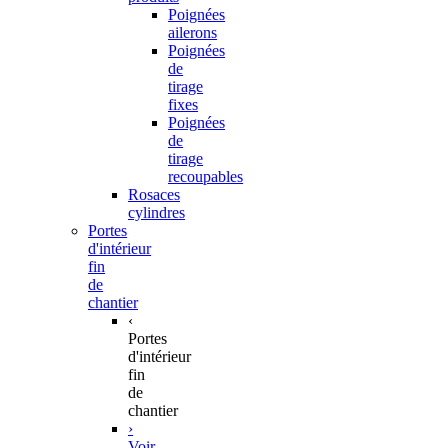
Poignées
ailerons
Poignées
de
tirage
fixes
Poignées
de
tirage
recoupables
Rosaces
cylindres
Portes
d'intérieur
fin
de
chantier
‹
Portes
d'intérieur
fin
de
chantier
›
Voir