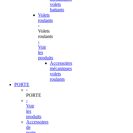
volets
battants
Volets
roulants
‹
Volets
roulants
›
Voir
les
produits
Accessoires
mécaniques
volets
roulants
PORTE
‹
PORTE
›
Voir
les
produits
Accessoires
de
porte