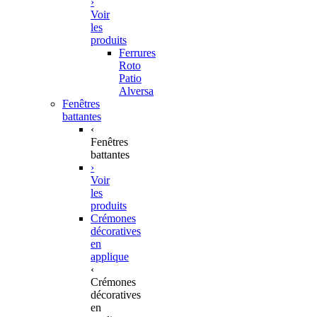
›
Voir
les
produits
Ferrures
Roto
Patio
Alversa
Fenêtres
battantes
‹
Fenêtres
battantes
›
Voir
les
produits
Crémones
décoratives
en
applique
‹
Crémones
décoratives
en