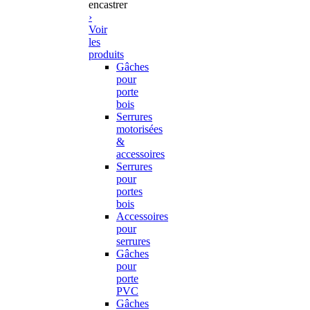
encastrer
›
Voir
les
produits
Gâches
pour
porte
bois
Serrures
motorisées
&
accessoires
Serrures
pour
portes
bois
Accessoires
pour
serrures
Gâches
pour
porte
PVC
Gâches