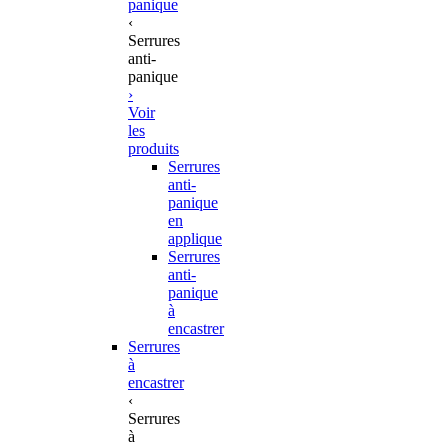
panique
‹
Serrures
anti-
panique
›
Voir
les
produits
Serrures
anti-
panique
en
applique
Serrures
anti-
panique
à
encastrer
Serrures
à
encastrer
‹
Serrures
à