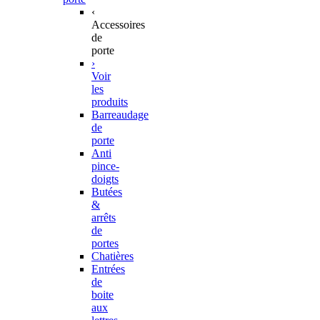
‹
Accessoires
de
porte
›
Voir
les
produits
Barreaudage
de
porte
Anti
pince-
doigts
Butées
&
arrêts
de
portes
Chatières
Entrées
de
boite
aux