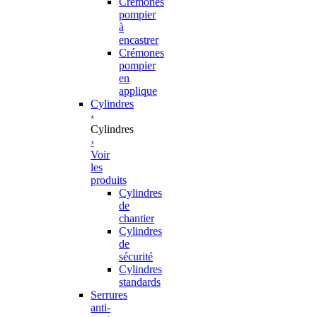
Crémones
pompier
à
encastrer
Crémones
pompier
en
applique
Cylindres
‹
Cylindres
›
Voir
les
produits
Cylindres
de
chantier
Cylindres
de
sécurité
Cylindres
standards
Serrures
anti-