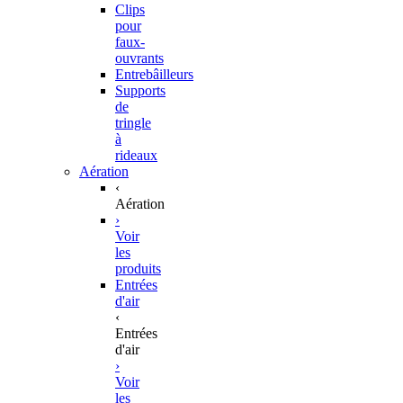
Clips
pour
faux-
ouvrants
Entrebâilleurs
Supports
de
tringle
à
rideaux
Aération
‹
Aération
›
Voir
les
produits
Entrées
d'air
‹
Entrées
d'air
›
Voir
les