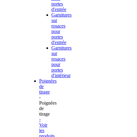
portes
d'entrée
Garnitures
sur
rosaces
pour
portes
d'entrée
Garnitures
sur
rosaces
pour
portes
d'intérieur
Poignées
de
tirage
‹
Poignées
de
tirage
›
Voir
les
produits