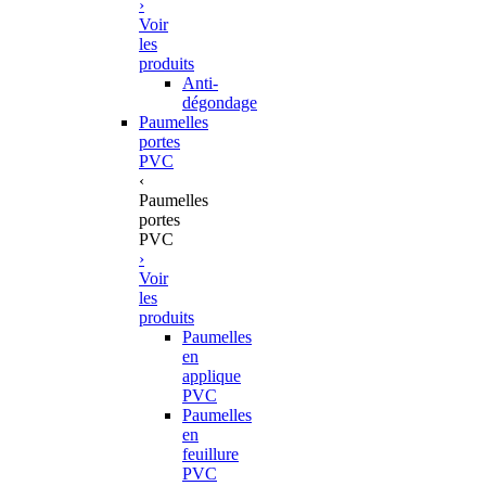
›
Voir
les
produits
Anti-
dégondage
Paumelles
portes
PVC
‹
Paumelles
portes
PVC
›
Voir
les
produits
Paumelles
en
applique
PVC
Paumelles
en
feuillure
PVC