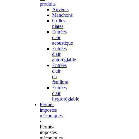
produits
Auvents
Manchons
Grilles
plates
Entrées
d'air
acoustique
Entrées
d'air
autoréglable
Entrées
d'air
en
feuillure
Entrées
d'air
hygroréglable
Ferme-
impostes
mécaniques
‹
Ferme-
impostes
mécaniques