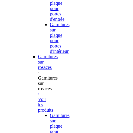
plaque
pour
portes
d'entrée
Garnitures
sur
plaque
pour
portes
d'intérieur
Garnitures
sur
rosaces
‹
Garnitures
sur
rosaces
›
Voir
les
produits
Garnitures
sur
plaque
pour