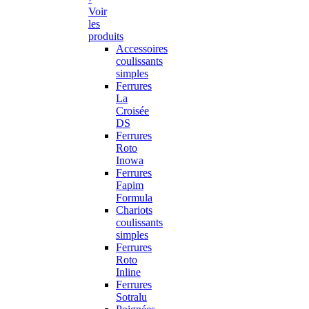
Voir
les
produits
Accessoires
coulissants
simples
Ferrures
La
Croisée
DS
Ferrures
Roto
Inowa
Ferrures
Fapim
Formula
Chariots
coulissants
simples
Ferrures
Roto
Inline
Ferrures
Sotralu