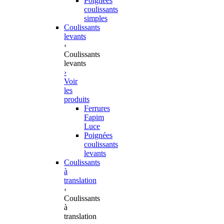
Poignées
coulissants
simples
Coulissants
levants
‹
Coulissants
levants
›
Voir
les
produits
Ferrures
Fapim
Luce
Poignées
coulissants
levants
Coulissants
à
translation
‹
Coulissants
à
translation