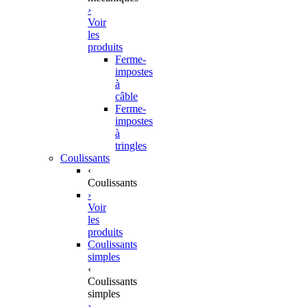
›
Voir
les
produits
Ferme-
impostes
à
câble
Ferme-
impostes
à
tringles
Coulissants
‹
Coulissants
›
Voir
les
produits
Coulissants
simples
‹
Coulissants
simples
›