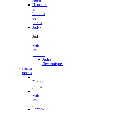
lettres
Heurtoirs
&
boutons
de
portes
Judas
‹
Judas
›
Voir
les
produits
Judas
électroniques
Ferme-
portes
‹
Ferme-
portes
›
Voir
les
produits
Ferme-