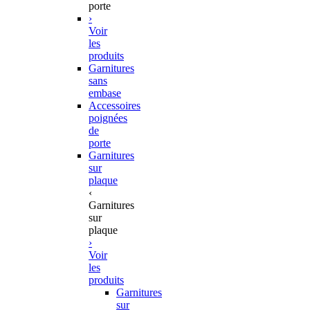
porte
›
Voir
les
produits
Garnitures
sans
embase
Accessoires
poignées
de
porte
Garnitures
sur
plaque
‹
Garnitures
sur
plaque
›
Voir
les
produits
Garnitures
sur