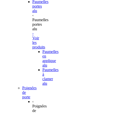
Paumelles
portes
alu
‹
Paumelles
portes
alu
›
Voir
les
produits
Paumelles
en
applique
alu
Paumelles
à
clamer
alu
Poignées
de
porte
‹
Poignées
de