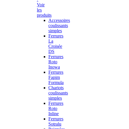
Voir
les
produits
Accessoires
coulissants
simples
Ferrures
La
Croisée
DS
Ferrures
Roto
Inowa
Ferrures
Fapim
Formula
Chariots
coulissants
simples
Ferrures
Roto
Inline
Ferrures
Sotralu