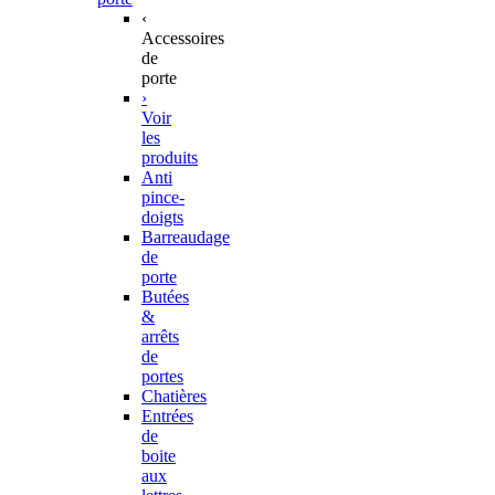
‹
Accessoires
de
porte
›
Voir
les
produits
Anti
pince-
doigts
Barreaudage
de
porte
Butées
&
arrêts
de
portes
Chatières
Entrées
de
boite
aux