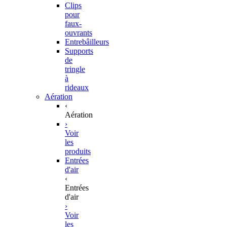
Clips
pour
faux-
ouvrants
Entrebâilleurs
Supports
de
tringle
à
rideaux
Aération
‹
Aération
›
Voir
les
produits
Entrées
d'air
‹
Entrées
d'air
›
Voir
les