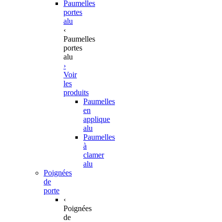
Paumelles
portes
alu
‹
Paumelles
portes
alu
›
Voir
les
produits
Paumelles
en
applique
alu
Paumelles
à
clamer
alu
Poignées
de
porte
‹
Poignées
de