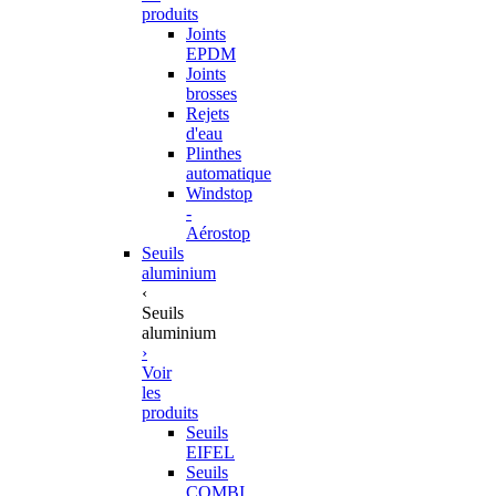
produits
Joints
EPDM
Joints
brosses
Rejets
d'eau
Plinthes
automatique
Windstop
-
Aérostop
Seuils
aluminium
‹
Seuils
aluminium
›
Voir
les
produits
Seuils
EIFEL
Seuils
COMBI