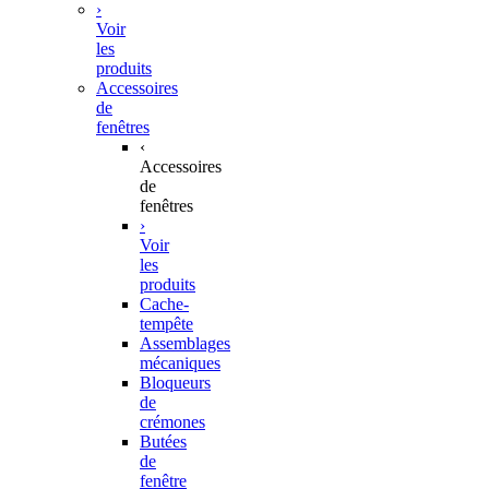
›
Voir
les
produits
Accessoires
de
fenêtres
‹
Accessoires
de
fenêtres
›
Voir
les
produits
Cache-
tempête
Assemblages
mécaniques
Bloqueurs
de
crémones
Butées
de
fenêtre