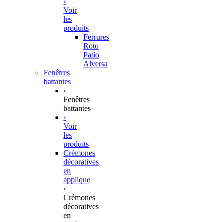
›
Voir
les
produits
Ferrures
Roto
Patio
Alversa
Fenêtres
battantes
‹
Fenêtres
battantes
›
Voir
les
produits
Crémones
décoratives
en
applique
‹
Crémones
décoratives
en