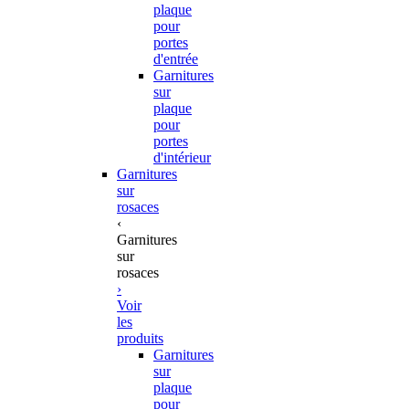
plaque
pour
portes
d'entrée
Garnitures
sur
plaque
pour
portes
d'intérieur
Garnitures
sur
rosaces
‹
Garnitures
sur
rosaces
›
Voir
les
produits
Garnitures
sur
plaque
pour