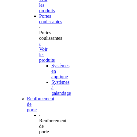
les
produits
Portes
coulissantes
‹
Portes
coulissantes
›
Voir
les
produits
Systèmes
en
applique
Systèmes
à
galandage
Renforcement
de
porte
‹
Renforcement
de
porte