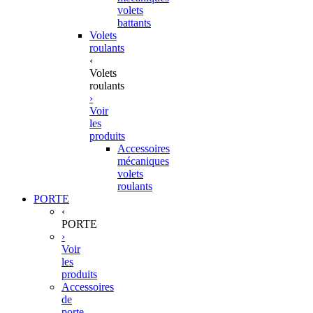
volets
battants
Volets
roulants
‹
Volets
roulants
›
Voir
les
produits
Accessoires
mécaniques
volets
roulants
PORTE
‹
PORTE
›
Voir
les
produits
Accessoires
de
porte