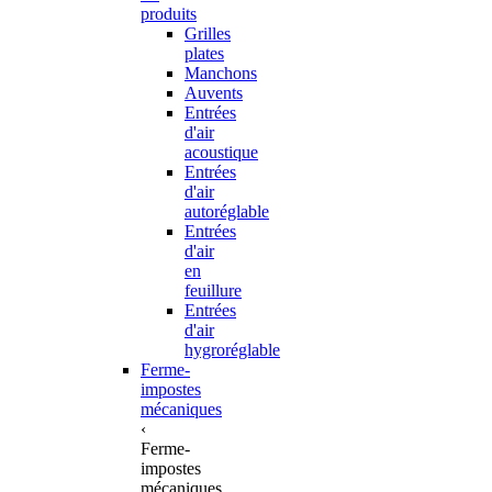
produits
Grilles
plates
Manchons
Auvents
Entrées
d'air
acoustique
Entrées
d'air
autoréglable
Entrées
d'air
en
feuillure
Entrées
d'air
hygroréglable
Ferme-
impostes
mécaniques
‹
Ferme-
impostes
mécaniques