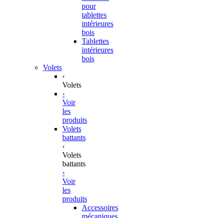
pour
tablettes
intérieures
bois
Tablettes
intérieures
bois
Volets
‹
Volets
›
Voir
les
produits
Volets
battants
‹
Volets
battants
›
Voir
les
produits
Accessoires
mécaniques