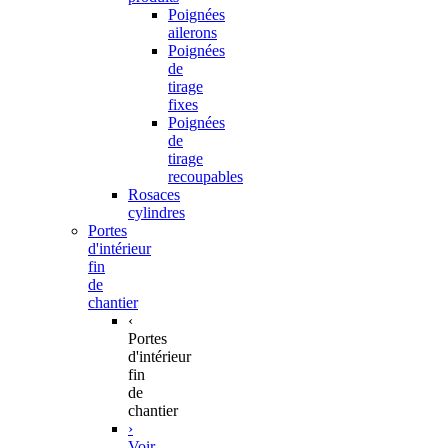
Poignées
ailerons
Poignées
de
tirage
fixes
Poignées
de
tirage
recoupables
Rosaces
cylindres
Portes
d'intérieur
fin
de
chantier
‹
Portes
d'intérieur
fin
de
chantier
›
Voir