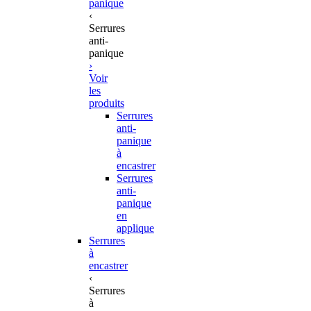
panique
‹
Serrures
anti-
panique
›
Voir
les
produits
Serrures
anti-
panique
à
encastrer
Serrures
anti-
panique
en
applique
Serrures
à
encastrer
‹
Serrures
à