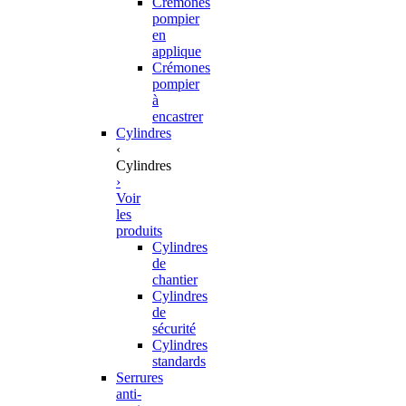
Crémones
pompier
en
applique
Crémones
pompier
à
encastrer
Cylindres
‹
Cylindres
›
Voir
les
produits
Cylindres
de
chantier
Cylindres
de
sécurité
Cylindres
standards
Serrures
anti-