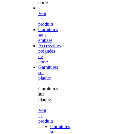
porte
›
Voir
les
produits
Garnitures
sans
embase
Accessoires
poignées
de
porte
Garnitures
sur
plaque
‹
Garnitures
sur
plaque
›
Voir
les
produits
Garnitures
sur