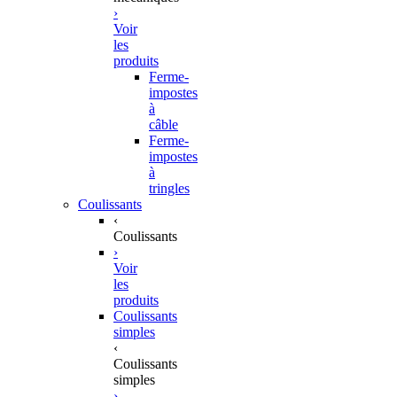
›
Voir
les
produits
Ferme-
impostes
à
câble
Ferme-
impostes
à
tringles
Coulissants
‹
Coulissants
›
Voir
les
produits
Coulissants
simples
‹
Coulissants
simples
›