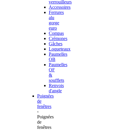
verrouilleurs
Accessoires
Ferrures
alu
gorge
euro
Compas
Crémones
Gâches
Loqueteaux
Paumelles
OB
Paumelles
OF
&
soufflets
Renvois
d'angle
Poignées
de
fenêtres
‹
Poignées
de
fenêtres