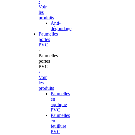
›
Voir
les
produits
Anti-
dégondage
Paumelles
portes
PVC
‹
Paumelles
portes
PVC
›
Voir
les
produits
Paumelles
en
applique
PVC
Paumelles
en
feuillure
PVC