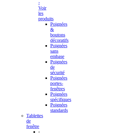
›
Voir
les
produits
Poignées
&
boutons
décoratifs
Poignées
sans
embase
Poignées
de
sécurité
Poignées
portes-
fenêtres
Poignées
spécifiques
Poignées
standards
Tablettes
de
fenêtre
‹