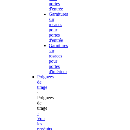
portes
d'entrée
Garnitures
sur
rosaces
pour
portes
d'entrée
Garnitures
sur
rosaces
pour
portes
d'intérieur
Poignées
de
tirage
‹
Poignées
de
tirage
›
Voir
les
produits