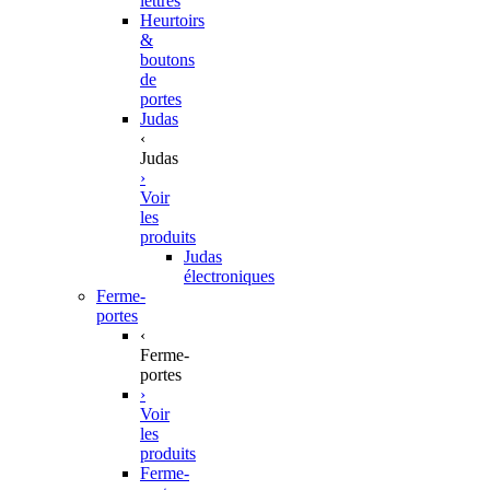
lettres
Heurtoirs
&
boutons
de
portes
Judas
‹
Judas
›
Voir
les
produits
Judas
électroniques
Ferme-
portes
‹
Ferme-
portes
›
Voir
les
produits
Ferme-