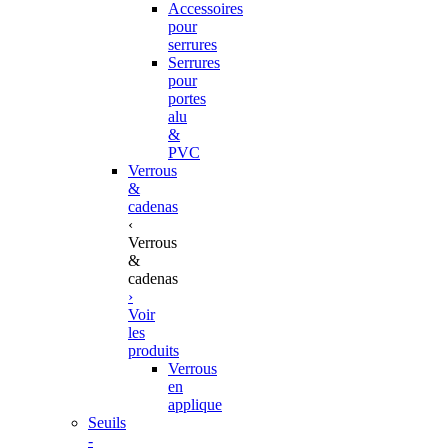
Accessoires
pour
serrures
Serrures
pour
portes
alu
&
PVC
Verrous
&
cadenas
‹
Verrous
&
cadenas
›
Voir
les
produits
Verrous
en
applique
Seuils
-