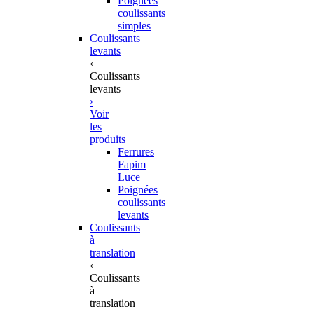
Poignées
coulissants
simples
Coulissants
levants
‹
Coulissants
levants
›
Voir
les
produits
Ferrures
Fapim
Luce
Poignées
coulissants
levants
Coulissants
à
translation
‹
Coulissants
à
translation