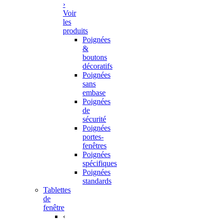
›
Voir
les
produits
Poignées
&
boutons
décoratifs
Poignées
sans
embase
Poignées
de
sécurité
Poignées
portes-
fenêtres
Poignées
spécifiques
Poignées
standards
Tablettes
de
fenêtre
‹