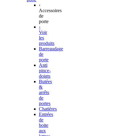
‹
Accessoires
de
porte
›
Voir
les
produits
Barreaudage
de
porte
Anti
pince-
doigts
Butées
&
arrêts
de
portes
Chatières
Entrées
de
boite
aux