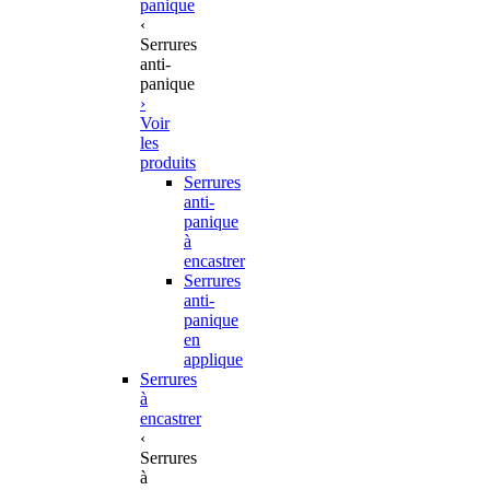
panique
‹
Serrures
anti-
panique
›
Voir
les
produits
Serrures
anti-
panique
à
encastrer
Serrures
anti-
panique
en
applique
Serrures
à
encastrer
‹
Serrures
à