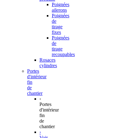
Poignées
ailerons
Poignées
de
tirage
fixes
Poignées
de
tirage
recoupables
Rosaces
cylindres
Portes
d'intérieur
fin
de
chantier
‹
Portes
d'intérieur
fin
de
chantier
›
Voir