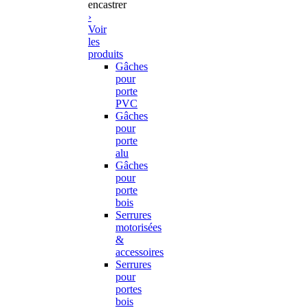
encastrer
›
Voir
les
produits
Gâches
pour
porte
PVC
Gâches
pour
porte
alu
Gâches
pour
porte
bois
Serrures
motorisées
&
accessoires
Serrures
pour
portes
bois