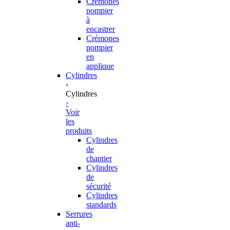
Crémones
pompier
à
encastrer
Crémones
pompier
en
applique
Cylindres
‹
Cylindres
›
Voir
les
produits
Cylindres
de
chantier
Cylindres
de
sécurité
Cylindres
standards
Serrures
anti-