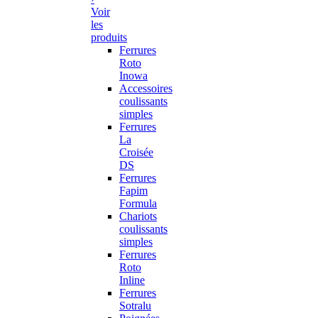
Voir
les
produits
Ferrures
Roto
Inowa
Accessoires
coulissants
simples
Ferrures
La
Croisée
DS
Ferrures
Fapim
Formula
Chariots
coulissants
simples
Ferrures
Roto
Inline
Ferrures
Sotralu