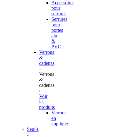
Accessoires
pour
serrures
Serrures
pour
portes
alu
&
PVC
Verrous
&
cadenas
‹
Verrous
&
cadenas
›
Voir
les
produits
Verrous
en
applique
Seuils
-