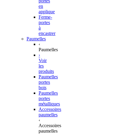
portes
en
applique
Ferme-
portes
à
encastrer
Paumelles
‹
Paumelles
›
Voir
les
produits
Paumelles
portes
bois
Paumelles
portes
métalliques
Accessoires
paumelles
‹
Accessoires
paumelles