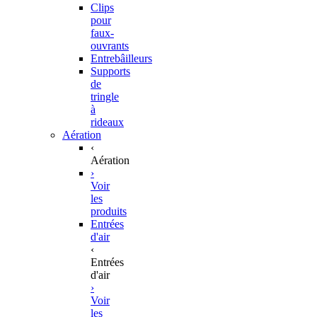
Clips
pour
faux-
ouvrants
Entrebâilleurs
Supports
de
tringle
à
rideaux
Aération
‹
Aération
›
Voir
les
produits
Entrées
d'air
‹
Entrées
d'air
›
Voir
les