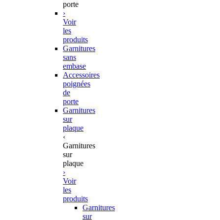
porte
›
Voir
les
produits
Garnitures
sans
embase
Accessoires
poignées
de
porte
Garnitures
sur
plaque
‹
Garnitures
sur
plaque
›
Voir
les
produits
Garnitures
sur