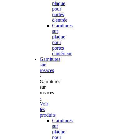
plaque
pour
portes
d'entrée
Garnitures
sur
plaque
pour
portes
d'intérieur
Garnitures
sur
rosaces
‹
Garnitures
sur
rosaces
›
Voir
les
produits
Garnitures
sur
plaque
pour