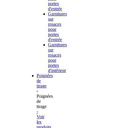
portes
d'entrée
Garnitures
sur
rosaces
pour
portes
d'entrée
Garnitures
sur
rosaces
pour
portes
d'intérieur
Poignées
de
tirage
‹
Poignées
de
tirage
›
Voir
les
produits