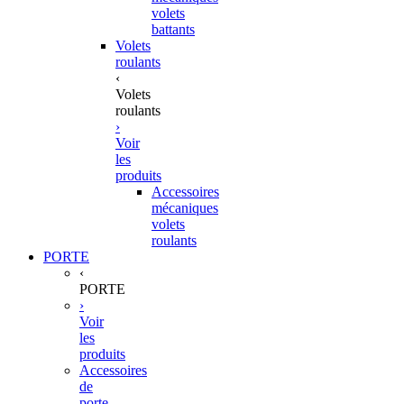
volets
battants
Volets
roulants
‹
Volets
roulants
›
Voir
les
produits
Accessoires
mécaniques
volets
roulants
PORTE
‹
PORTE
›
Voir
les
produits
Accessoires
de
porte