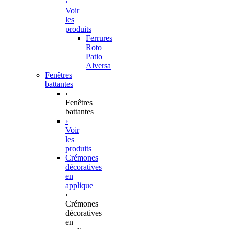
›
Voir
les
produits
Ferrures
Roto
Patio
Alversa
Fenêtres
battantes
‹
Fenêtres
battantes
›
Voir
les
produits
Crémones
décoratives
en
applique
‹
Crémones
décoratives
en