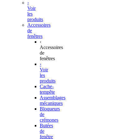
›
Voir
les
produits
Accessoires
de
fenêtres
‹
Accessoires
de
fenêtres
›
Voir
les
produits
Cache-
tempête
Assemblages
mécaniques
Bloqueurs
de
crémones
Butées
de
fenêtre