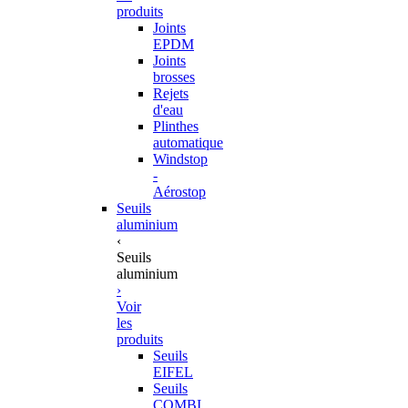
produits
Joints
EPDM
Joints
brosses
Rejets
d'eau
Plinthes
automatique
Windstop
-
Aérostop
Seuils
aluminium
‹
Seuils
aluminium
›
Voir
les
produits
Seuils
EIFEL
Seuils
COMBI