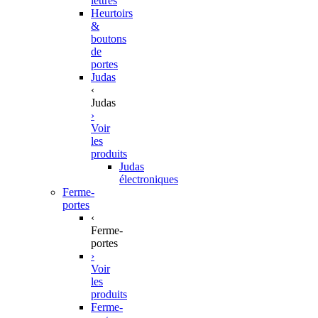
lettres
Heurtoirs
&
boutons
de
portes
Judas
‹
Judas
›
Voir
les
produits
Judas
électroniques
Ferme-
portes
‹
Ferme-
portes
›
Voir
les
produits
Ferme-