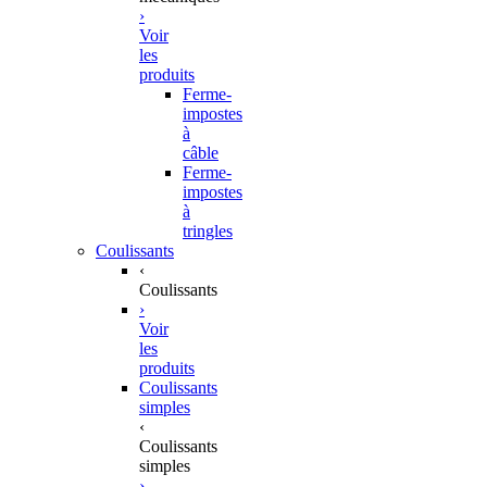
›
Voir
les
produits
Ferme-
impostes
à
câble
Ferme-
impostes
à
tringles
Coulissants
‹
Coulissants
›
Voir
les
produits
Coulissants
simples
‹
Coulissants
simples
›