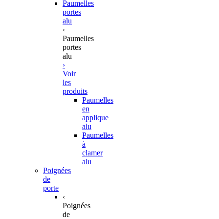
Paumelles
portes
alu
‹
Paumelles
portes
alu
›
Voir
les
produits
Paumelles
en
applique
alu
Paumelles
à
clamer
alu
Poignées
de
porte
‹
Poignées
de