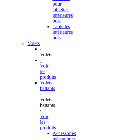
pour
tablettes
intérieures
bois
Tablettes
intérieures
bois
Volets
‹
Volets
›
Voir
les
produits
Volets
battants
‹
Volets
battants
›
Voir
les
produits
Accessoires
mécaniques