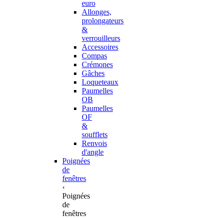
euro
Allonges,
prolongateurs
&
verrouilleurs
Accessoires
Compas
Crémones
Gâches
Loqueteaux
Paumelles
OB
Paumelles
OF
&
soufflets
Renvois
d'angle
Poignées
de
fenêtres
‹
Poignées
de
fenêtres