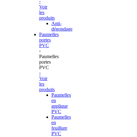
›
Voir
les
produits
Anti-
dégondage
Paumelles
portes
PVC
‹
Paumelles
portes
PVC
›
Voir
les
produits
Paumelles
en
applique
PVC
Paumelles
en
feuillure
PVC