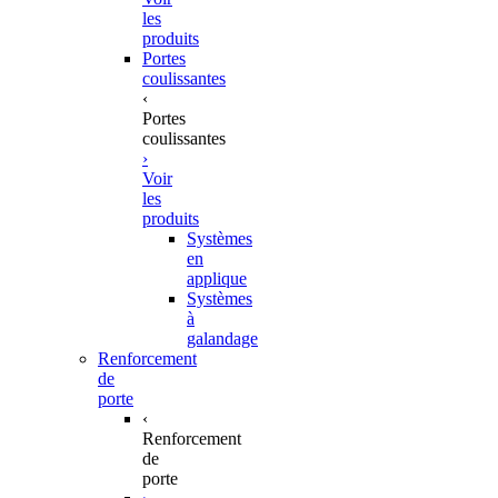
les
produits
Portes
coulissantes
‹
Portes
coulissantes
›
Voir
les
produits
Systèmes
en
applique
Systèmes
à
galandage
Renforcement
de
porte
‹
Renforcement
de
porte