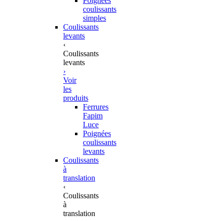
Poignées
coulissants
simples
Coulissants
levants
‹
Coulissants
levants
›
Voir
les
produits
Ferrures
Fapim
Luce
Poignées
coulissants
levants
Coulissants
à
translation
‹
Coulissants
à
translation