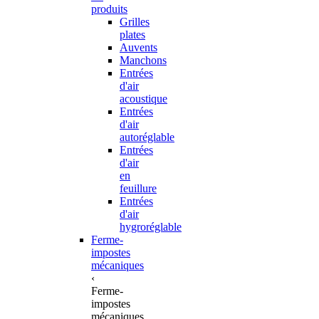
produits
Grilles
plates
Auvents
Manchons
Entrées
d'air
acoustique
Entrées
d'air
autoréglable
Entrées
d'air
en
feuillure
Entrées
d'air
hygroréglable
Ferme-
impostes
mécaniques
‹
Ferme-
impostes
mécaniques