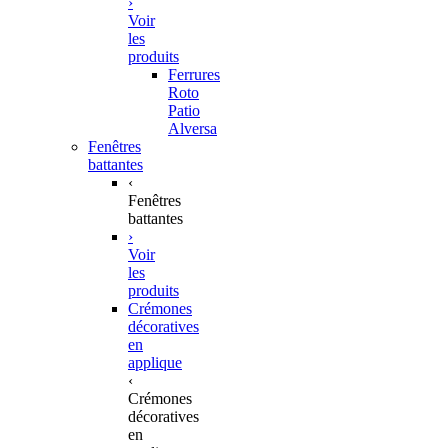
›
Voir
les
produits
Ferrures
Roto
Patio
Alversa
Fenêtres
battantes
‹
Fenêtres
battantes
›
Voir
les
produits
Crémones
décoratives
en
applique
‹
Crémones
décoratives
en