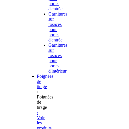
portes
d'entrée
Garnitures
sur
rosaces
pour
portes
d'entrée
Garnitures
sur
rosaces
pour
portes
d'intérieur
Poignées
de
tirage
‹
Poignées
de
tirage
›
Voir
les
produits