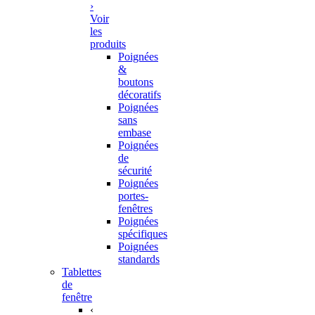
›
Voir
les
produits
Poignées
&
boutons
décoratifs
Poignées
sans
embase
Poignées
de
sécurité
Poignées
portes-
fenêtres
Poignées
spécifiques
Poignées
standards
Tablettes
de
fenêtre
‹