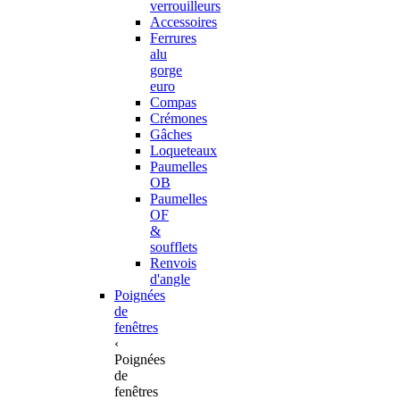
verrouilleurs
Accessoires
Ferrures
alu
gorge
euro
Compas
Crémones
Gâches
Loqueteaux
Paumelles
OB
Paumelles
OF
&
soufflets
Renvois
d'angle
Poignées
de
fenêtres
‹
Poignées
de
fenêtres