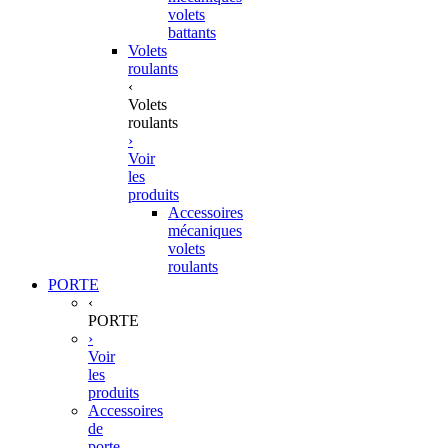
volets
battants
Volets
roulants
‹
Volets
roulants
›
Voir
les
produits
Accessoires
mécaniques
volets
roulants
PORTE
‹
PORTE
›
Voir
les
produits
Accessoires
de
porte