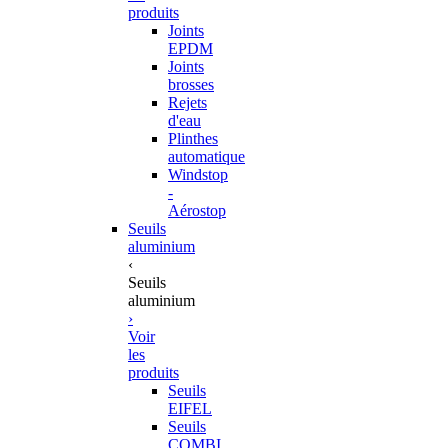
produits
Joints
EPDM
Joints
brosses
Rejets
d'eau
Plinthes
automatique
Windstop
-
Aérostop
Seuils
aluminium
‹
Seuils
aluminium
›
Voir
les
produits
Seuils
EIFEL
Seuils
COMBI