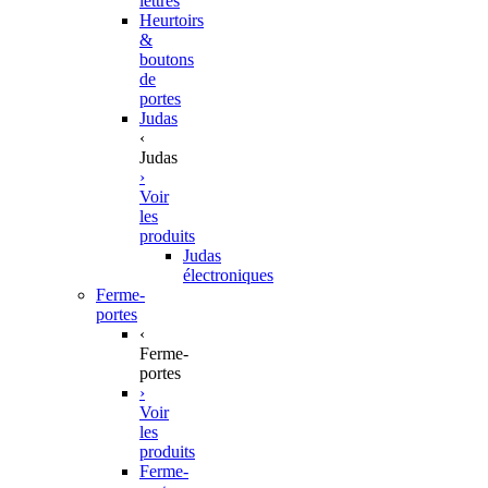
lettres
Heurtoirs
&
boutons
de
portes
Judas
‹
Judas
›
Voir
les
produits
Judas
électroniques
Ferme-
portes
‹
Ferme-
portes
›
Voir
les
produits
Ferme-