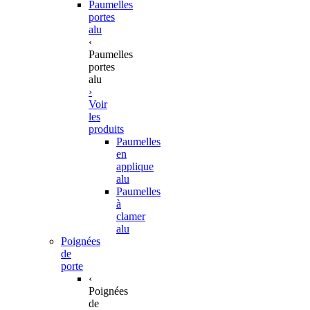
Paumelles
portes
alu
‹
Paumelles
portes
alu
›
Voir
les
produits
Paumelles
en
applique
alu
Paumelles
à
clamer
alu
Poignées
de
porte
‹
Poignées
de