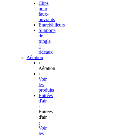
Clips
pour
faux-
ouvrants
Entrebâilleurs
Supports
de
tringle
à
rideaux
Aération
‹
Aération
›
Voir
les
produits
Entrées
d'air
‹
Entrées
d'air
›
Voir
les