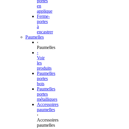
portes
en
applique
Ferme-
portes
à
encastrer
Paumelles
‹
Paumelles
›
Voir
les
produits
Paumelles
portes
bois
Paumelles
portes
métalliques
Accessoires
paumelles
‹
Accessoires
paumelles