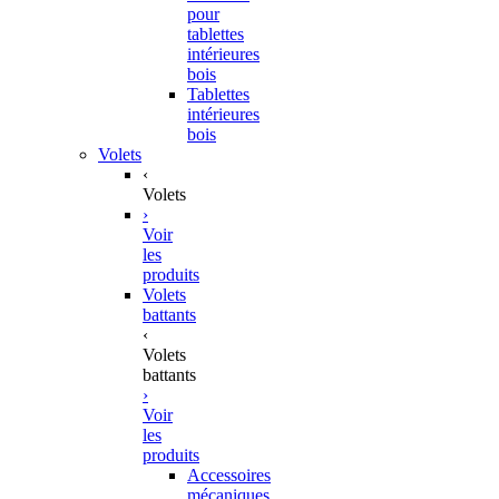
pour
tablettes
intérieures
bois
Tablettes
intérieures
bois
Volets
‹
Volets
›
Voir
les
produits
Volets
battants
‹
Volets
battants
›
Voir
les
produits
Accessoires
mécaniques