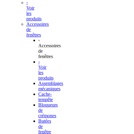
›
Voir
les
produits
Accessoires
de
fenêtres
‹
Accessoires
de
fenêtres
›
Voir
les
produits
Assemblages
mécaniques
Cache-
tempête
Bloqueurs
de
crémones
Butées
de
fenêtre