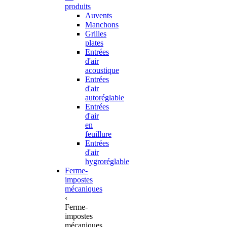
produits
Auvents
Manchons
Grilles
plates
Entrées
d'air
acoustique
Entrées
d'air
autoréglable
Entrées
d'air
en
feuillure
Entrées
d'air
hygroréglable
Ferme-
impostes
mécaniques
‹
Ferme-
impostes
mécaniques