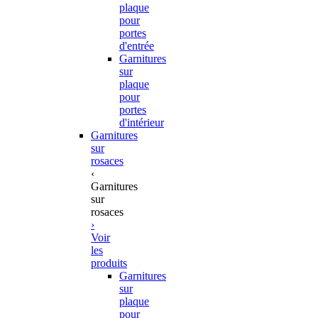
plaque
pour
portes
d'entrée
Garnitures
sur
plaque
pour
portes
d'intérieur
Garnitures
sur
rosaces
‹
Garnitures
sur
rosaces
›
Voir
les
produits
Garnitures
sur
plaque
pour