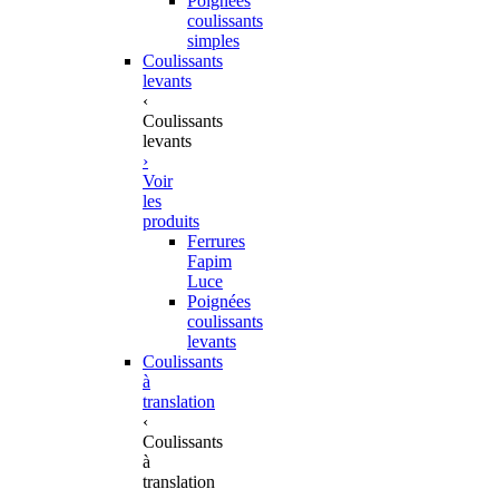
Poignées
coulissants
simples
Coulissants
levants
‹
Coulissants
levants
›
Voir
les
produits
Ferrures
Fapim
Luce
Poignées
coulissants
levants
Coulissants
à
translation
‹
Coulissants
à
translation