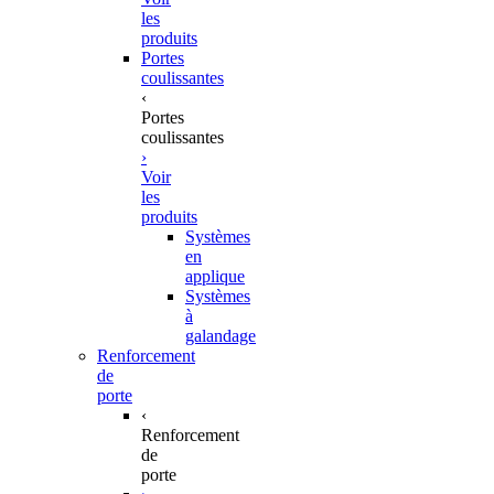
les
produits
Portes
coulissantes
‹
Portes
coulissantes
›
Voir
les
produits
Systèmes
en
applique
Systèmes
à
galandage
Renforcement
de
porte
‹
Renforcement
de
porte