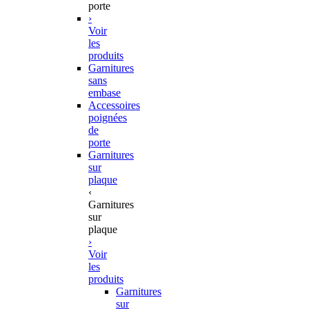
porte
›
Voir
les
produits
Garnitures
sans
embase
Accessoires
poignées
de
porte
Garnitures
sur
plaque
‹
Garnitures
sur
plaque
›
Voir
les
produits
Garnitures
sur