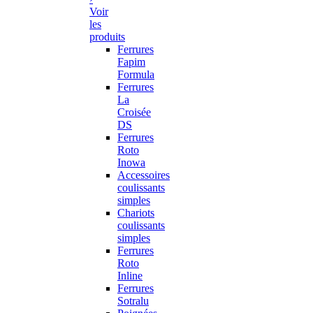
Voir
les
produits
Ferrures
Fapim
Formula
Ferrures
La
Croisée
DS
Ferrures
Roto
Inowa
Accessoires
coulissants
simples
Chariots
coulissants
simples
Ferrures
Roto
Inline
Ferrures
Sotralu