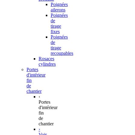
Poignées
ailerons
Poignées
de
tirage
fixes
Poignées
de
tirage
recoupables
Rosaces
cylindres
Portes
d'intérieur
fin
de
chantier
‹
Portes
d'intérieur
fin
de
chantier
›
Voir