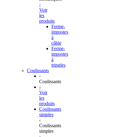
›
Voir
les
produits
Ferme-
impostes
à
câble
Ferme-
impostes
à
tringles
Coulissants
‹
Coulissants
›
Voir
les
produits
Coulissants
simples
‹
Coulissants
simples
›