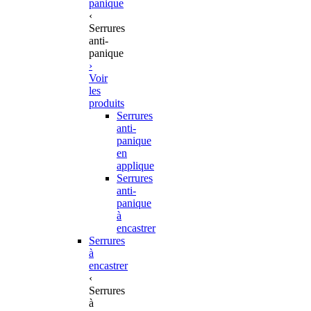
panique
‹
Serrures
anti-
panique
›
Voir
les
produits
Serrures
anti-
panique
en
applique
Serrures
anti-
panique
à
encastrer
Serrures
à
encastrer
‹
Serrures
à