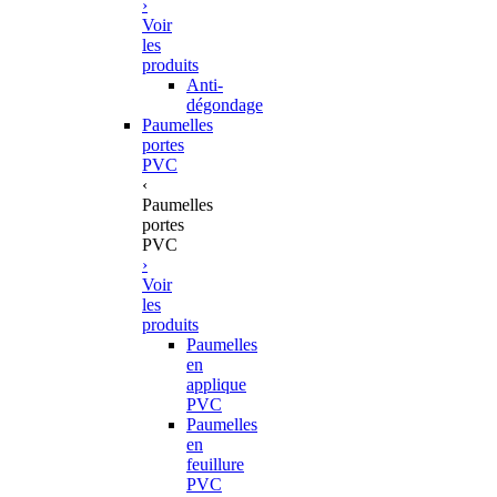
›
Voir
les
produits
Anti-
dégondage
Paumelles
portes
PVC
‹
Paumelles
portes
PVC
›
Voir
les
produits
Paumelles
en
applique
PVC
Paumelles
en
feuillure
PVC