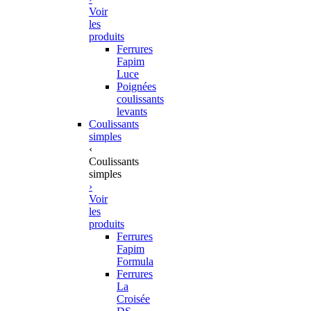
Voir
les
produits
Ferrures
Fapim
Luce
Poignées
coulissants
levants
Coulissants
simples
‹
Coulissants
simples
›
Voir
les
produits
Ferrures
Fapim
Formula
Ferrures
La
Croisée