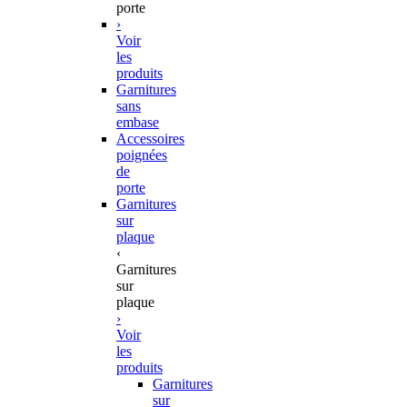
porte
›
Voir
les
produits
Garnitures
sans
embase
Accessoires
poignées
de
porte
Garnitures
sur
plaque
‹
Garnitures
sur
plaque
›
Voir
les
produits
Garnitures
sur