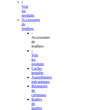
›
Voir
les
produits
Accessoires
de
fenêtres
‹
Accessoires
de
fenêtres
›
Voir
les
produits
Cache-
tempête
Assemblages
mécaniques
Bloqueurs
de
crémones
Butées
de
fenêtre