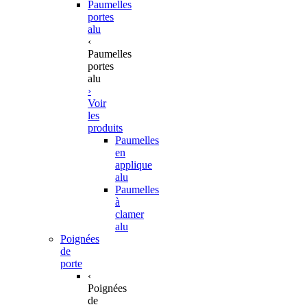
Paumelles
portes
alu
‹
Paumelles
portes
alu
›
Voir
les
produits
Paumelles
en
applique
alu
Paumelles
à
clamer
alu
Poignées
de
porte
‹
Poignées
de