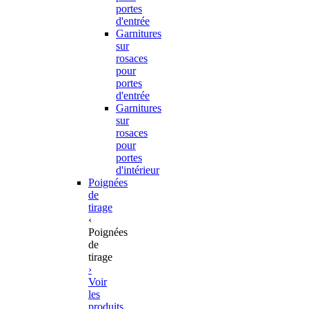
portes
d'entrée
Garnitures
sur
rosaces
pour
portes
d'entrée
Garnitures
sur
rosaces
pour
portes
d'intérieur
Poignées
de
tirage
‹
Poignées
de
tirage
›
Voir
les
produits