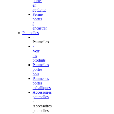
portes
en
applique
Ferme-
portes
à
encastrer
Paumelles
‹
Paumelles
›
Voir
les
produits
Paumelles
portes
bois
Paumelles
portes
métalliques
Accessoires
paumelles
‹
Accessoires
paumelles