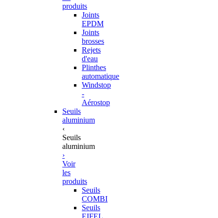
produits
Joints
EPDM
Joints
brosses
Rejets
d'eau
Plinthes
automatique
Windstop
-
Aérostop
Seuils
aluminium
‹
Seuils
aluminium
›
Voir
les
produits
Seuils
COMBI
Seuils
EIFEL