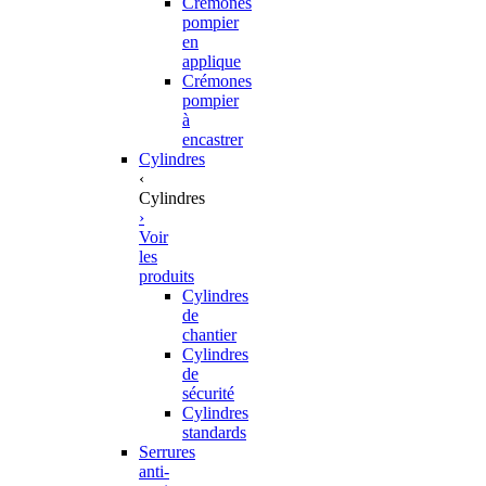
Crémones
pompier
en
applique
Crémones
pompier
à
encastrer
Cylindres
‹
Cylindres
›
Voir
les
produits
Cylindres
de
chantier
Cylindres
de
sécurité
Cylindres
standards
Serrures
anti-