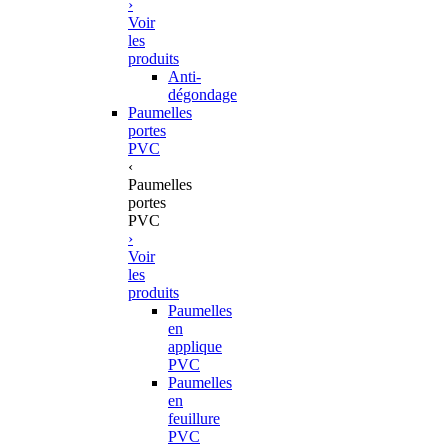
›
Voir
les
produits
Anti-
dégondage
Paumelles
portes
PVC
‹
Paumelles
portes
PVC
›
Voir
les
produits
Paumelles
en
applique
PVC
Paumelles
en
feuillure
PVC