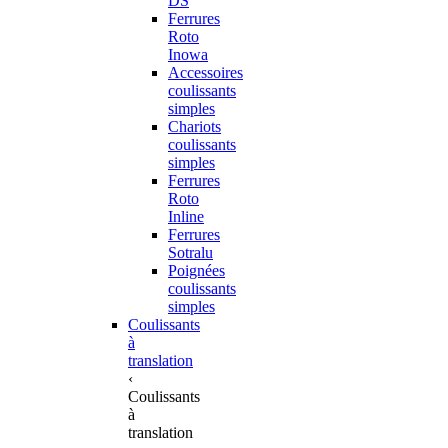
DS
Ferrures
Roto
Inowa
Accessoires
coulissants
simples
Chariots
coulissants
simples
Ferrures
Roto
Inline
Ferrures
Sotralu
Poignées
coulissants
simples
Coulissants
à
translation
‹
Coulissants
à
translation