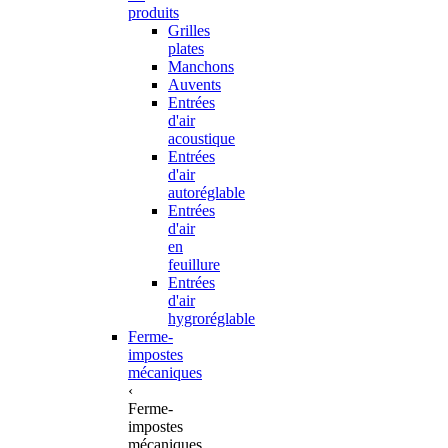
produits
Grilles
plates
Manchons
Auvents
Entrées
d'air
acoustique
Entrées
d'air
autoréglable
Entrées
d'air
en
feuillure
Entrées
d'air
hygroréglable
Ferme-
impostes
mécaniques
‹
Ferme-
impostes
mécaniques