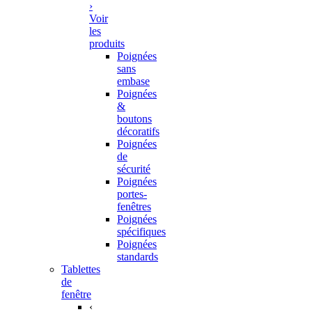
›
Voir
les
produits
Poignées
sans
embase
Poignées
&
boutons
décoratifs
Poignées
de
sécurité
Poignées
portes-
fenêtres
Poignées
spécifiques
Poignées
standards
Tablettes
de
fenêtre
‹