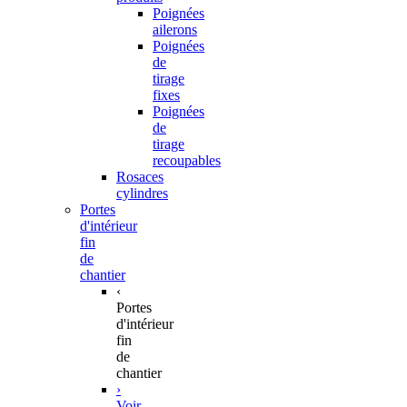
Poignées
ailerons
Poignées
de
tirage
fixes
Poignées
de
tirage
recoupables
Rosaces
cylindres
Portes
d'intérieur
fin
de
chantier
‹
Portes
d'intérieur
fin
de
chantier
›
Voir