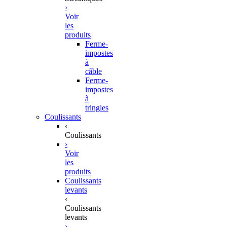
›
Voir
les
produits
Ferme-
impostes
à
câble
Ferme-
impostes
à
tringles
Coulissants
‹
Coulissants
›
Voir
les
produits
Coulissants
levants
‹
Coulissants
levants
›