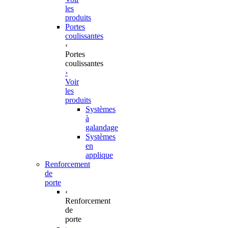
les
produits
Portes
coulissantes
‹
Portes
coulissantes
›
Voir
les
produits
Systèmes
à
galandage
Systèmes
en
applique
Renforcement
de
porte
‹
Renforcement
de
porte