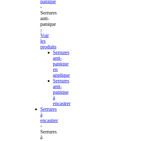
panique
‹
Serrures
anti-
panique
›
Voir
les
produits
Serrures
anti-
panique
en
applique
Serrures
anti-
panique
à
encastrer
Serrures
à
encastrer
‹
Serrures
à