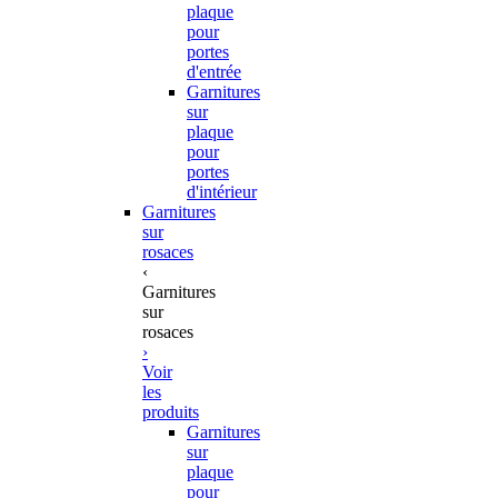
plaque
pour
portes
d'entrée
Garnitures
sur
plaque
pour
portes
d'intérieur
Garnitures
sur
rosaces
‹
Garnitures
sur
rosaces
›
Voir
les
produits
Garnitures
sur
plaque
pour