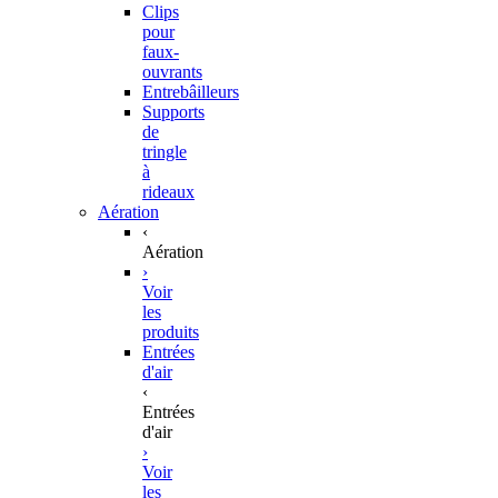
Clips
pour
faux-
ouvrants
Entrebâilleurs
Supports
de
tringle
à
rideaux
Aération
‹
Aération
›
Voir
les
produits
Entrées
d'air
‹
Entrées
d'air
›
Voir
les