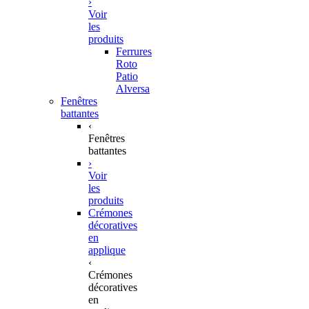
›
Voir
les
produits
Ferrures
Roto
Patio
Alversa
Fenêtres
battantes
‹
Fenêtres
battantes
›
Voir
les
produits
Crémones
décoratives
en
applique
‹
Crémones
décoratives
en