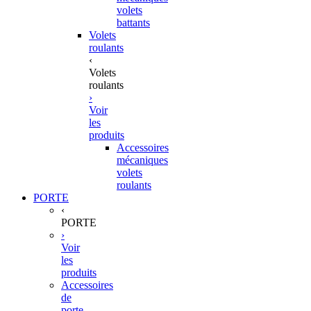
volets
battants
Volets
roulants
‹
Volets
roulants
›
Voir
les
produits
Accessoires
mécaniques
volets
roulants
PORTE
‹
PORTE
›
Voir
les
produits
Accessoires
de
porte