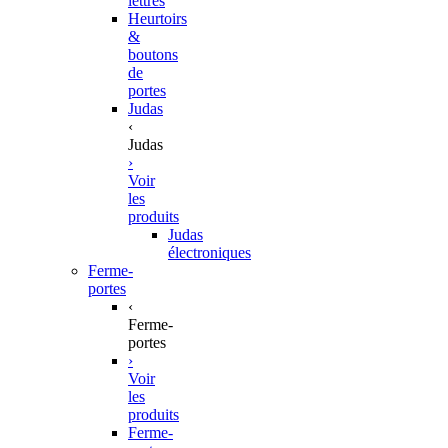
lettres
Heurtoirs
&
boutons
de
portes
Judas
‹
Judas
›
Voir
les
produits
Judas
électroniques
Ferme-
portes
‹
Ferme-
portes
›
Voir
les
produits
Ferme-