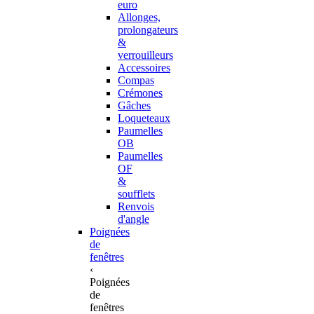
euro
Allonges,
prolongateurs
&
verrouilleurs
Accessoires
Compas
Crémones
Gâches
Loqueteaux
Paumelles
OB
Paumelles
OF
&
soufflets
Renvois
d'angle
Poignées
de
fenêtres
‹
Poignées
de
fenêtres