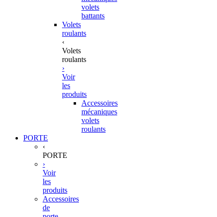
volets
battants
Volets
roulants
‹
Volets
roulants
›
Voir
les
produits
Accessoires
mécaniques
volets
roulants
PORTE
‹
PORTE
›
Voir
les
produits
Accessoires
de
porte