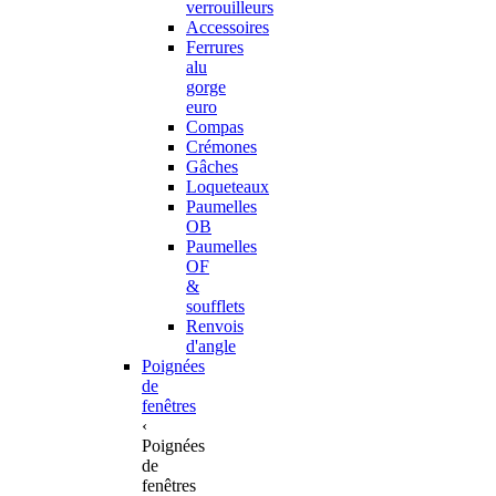
verrouilleurs
Accessoires
Ferrures
alu
gorge
euro
Compas
Crémones
Gâches
Loqueteaux
Paumelles
OB
Paumelles
OF
&
soufflets
Renvois
d'angle
Poignées
de
fenêtres
‹
Poignées
de
fenêtres