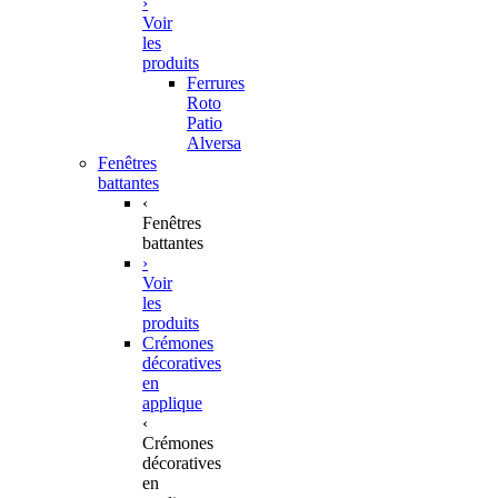
›
Voir
les
produits
Ferrures
Roto
Patio
Alversa
Fenêtres
battantes
‹
Fenêtres
battantes
›
Voir
les
produits
Crémones
décoratives
en
applique
‹
Crémones
décoratives
en