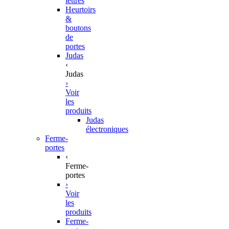
lettres
Heurtoirs
&
boutons
de
portes
Judas
‹
Judas
›
Voir
les
produits
Judas
électroniques
Ferme-
portes
‹
Ferme-
portes
›
Voir
les
produits
Ferme-