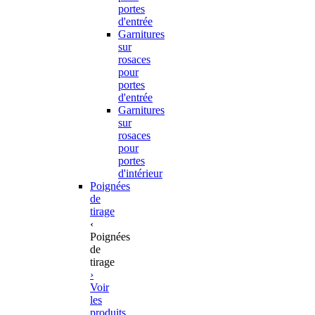
portes
d'entrée
Garnitures
sur
rosaces
pour
portes
d'entrée
Garnitures
sur
rosaces
pour
portes
d'intérieur
Poignées
de
tirage
‹
Poignées
de
tirage
›
Voir
les
produits