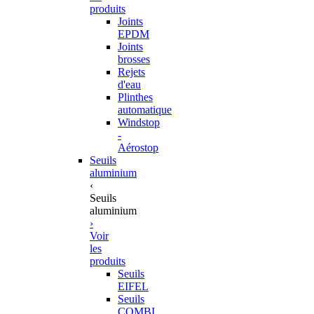
produits
Joints
EPDM
Joints
brosses
Rejets
d'eau
Plinthes
automatique
Windstop
-
Aérostop
Seuils
aluminium
‹
Seuils
aluminium
›
Voir
les
produits
Seuils
EIFEL
Seuils
COMBI