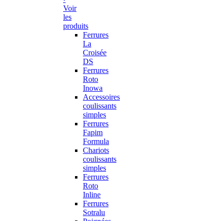
Voir
les
produits
Ferrures
La
Croisée
DS
Ferrures
Roto
Inowa
Accessoires
coulissants
simples
Ferrures
Fapim
Formula
Chariots
coulissants
simples
Ferrures
Roto
Inline
Ferrures
Sotralu