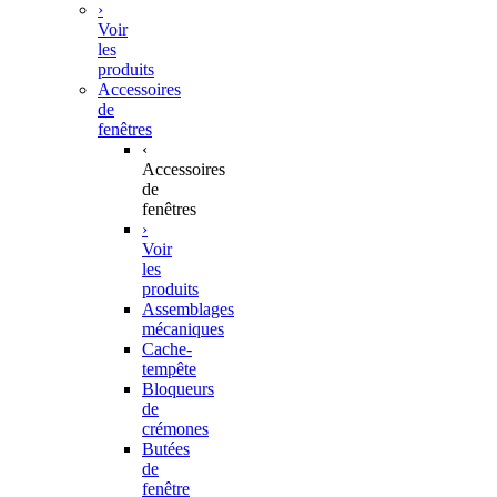
›
Voir
les
produits
Accessoires
de
fenêtres
‹
Accessoires
de
fenêtres
›
Voir
les
produits
Assemblages
mécaniques
Cache-
tempête
Bloqueurs
de
crémones
Butées
de
fenêtre