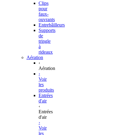
Clips
pour
faux-
ouvrants
Entrebâilleurs
Supports
de
tringle
à
rideaux
Aération
‹
Aération
›
Voir
les
produits
Entrées
d'air
‹
Entrées
d'air
›
Voir
les