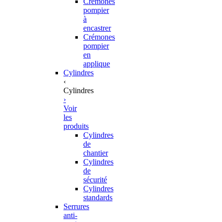
Crémones
pompier
à
encastrer
Crémones
pompier
en
applique
Cylindres
‹
Cylindres
›
Voir
les
produits
Cylindres
de
chantier
Cylindres
de
sécurité
Cylindres
standards
Serrures
anti-