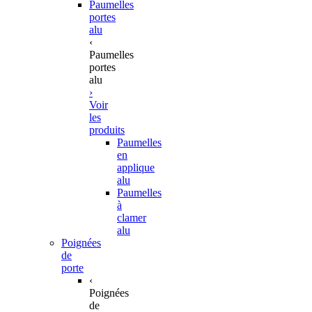
Paumelles
portes
alu
‹
Paumelles
portes
alu
›
Voir
les
produits
Paumelles
en
applique
alu
Paumelles
à
clamer
alu
Poignées
de
porte
‹
Poignées
de