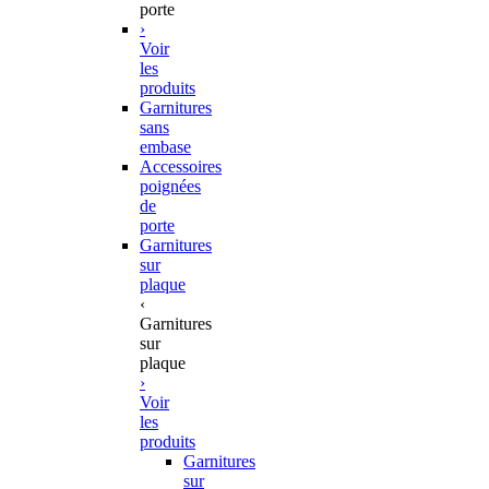
porte
›
Voir
les
produits
Garnitures
sans
embase
Accessoires
poignées
de
porte
Garnitures
sur
plaque
‹
Garnitures
sur
plaque
›
Voir
les
produits
Garnitures
sur