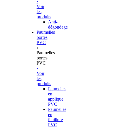
›
Voir
les
produits
Anti-
dégondage
Paumelles
portes
PVC
‹
Paumelles
portes
PVC
›
Voir
les
produits
Paumelles
en
applique
PVC
Paumelles
en
feuillure
PVC