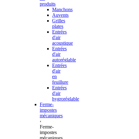
produits
Manchons
Auvents
Grilles
plates
Entrées
d'air
acoustique
Entrées
d'air
autoréglable
Entrées
d'air
en
feuillure
Entrées
d'air
hygroréglable
Ferme-
impostes
mécaniques
‹
Ferme-
impostes
mécaniques