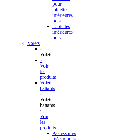
pour
tablettes
intérieures
bois
Tablettes
intérieures
bois
Volets
‹
Volets
›
Voir
les
produits
Volets
battants
‹
Volets
battants
›
Voir
les
produits
Accessoires
mécaniques