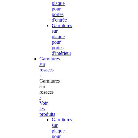
plaque
pour
portes
d'entrée
Garnitures
sur
plaque
pour
portes
d'intérieur
Garnitures
sur
rosaces
‹
Garnitures
sur
rosaces
›
Voir
les
produits
Garnitures
sur
plaque
pour