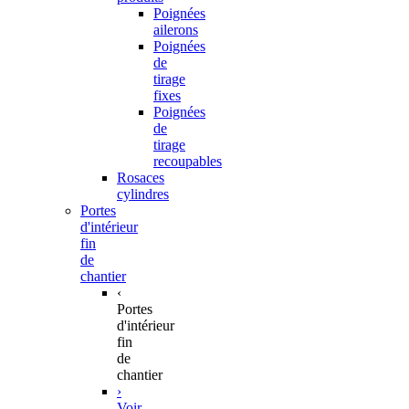
Poignées
ailerons
Poignées
de
tirage
fixes
Poignées
de
tirage
recoupables
Rosaces
cylindres
Portes
d'intérieur
fin
de
chantier
‹
Portes
d'intérieur
fin
de
chantier
›
Voir