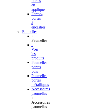
portes
en
applique
Ferme-
portes
à
encastrer
Paumelles
‹
Paumelles
›
Voir
les
produits
Paumelles
portes
bois
Paumelles
portes
métalliques
Accessoires
paumelles
‹
Accessoires
paumelles