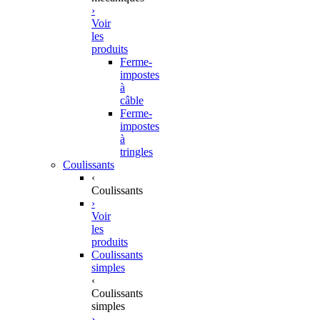
›
Voir
les
produits
Ferme-
impostes
à
câble
Ferme-
impostes
à
tringles
Coulissants
‹
Coulissants
›
Voir
les
produits
Coulissants
simples
‹
Coulissants
simples
›