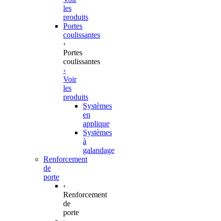
les
produits
Portes
coulissantes
‹
Portes
coulissantes
›
Voir
les
produits
Systèmes
en
applique
Systèmes
à
galandage
Renforcement
de
porte
‹
Renforcement
de
porte