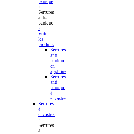
panique
‹
Serrures
anti-
panique
›
Voir
les
produits
Serrures
anti-
panique
en
applique
Serrures
anti-
panique
à
encastrer
Serrures
à
encastrer
‹
Serrures
à