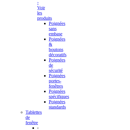
›
Voir
les
produits
Poignées
sans
embase
Poignées
&
boutons
décoratifs
Poignées
de
sécurité
Poignées
portes-
fenêtres
Poignées
spécifiques
Poignées
standards
Tablettes
de
fenêtre
‹