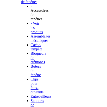
de fenêtres
‹
Accessoires
de
fenêtres
› Voir
les
produits
Assemblages
mécaniques
Cache-
tempête
Bloqueurs
de
crémones
Butées
de
fenêtre
Clips
pour
faux-
ouvrants
Entrebâilleurs
Supports
de