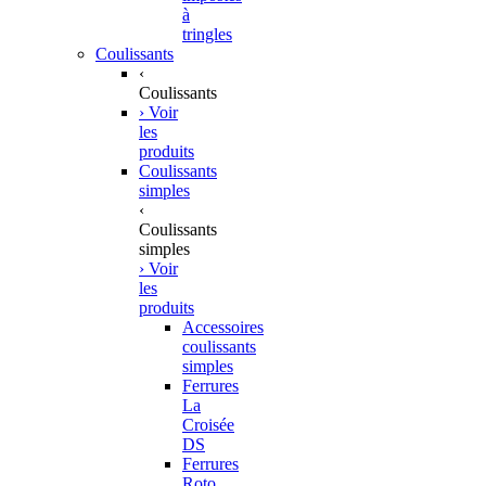
à
tringles
Coulissants
‹
Coulissants
› Voir
les
produits
Coulissants
simples
‹
Coulissants
simples
› Voir
les
produits
Accessoires
coulissants
simples
Ferrures
La
Croisée
DS
Ferrures
Roto