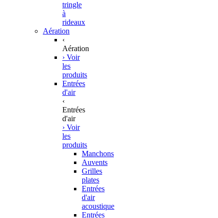
tringle
à
rideaux
Aération
‹
Aération
› Voir
les
produits
Entrées
d'air
‹
Entrées
d'air
› Voir
les
produits
Manchons
Auvents
Grilles
plates
Entrées
d'air
acoustique
Entrées