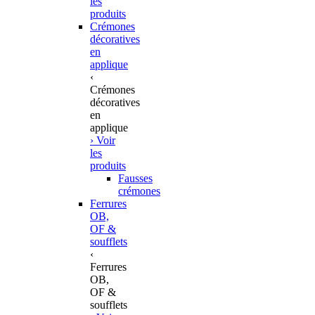
les
produits
Crémones
décoratives
en
applique
‹
Crémones
décoratives
en
applique
› Voir
les
produits
Fausses
crémones
Ferrures
OB,
OF &
soufflets
‹
Ferrures
OB,
OF &
soufflets