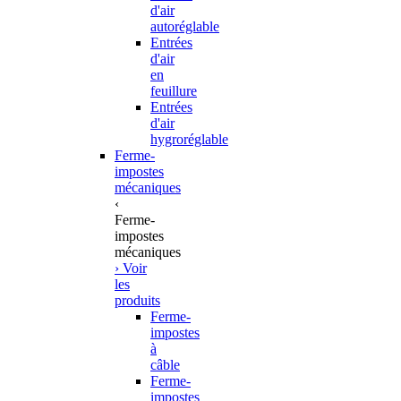
d'air
autoréglable
Entrées
d'air
en
feuillure
Entrées
d'air
hygroréglable
Ferme-
impostes
mécaniques
‹
Ferme-
impostes
mécaniques
› Voir
les
produits
Ferme-
impostes
à
câble
Ferme-
impostes