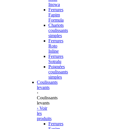
Inowa
Ferrures
Fapim
Formula
Chariots
coulissants
simples
Ferrures
Roto
Inline
Ferrures
Sotralu
Poignées
coulissants
simples
Coulissants
levants
‹
Coulissants
levants
› Voir
les
produits
Ferrures
Fapim