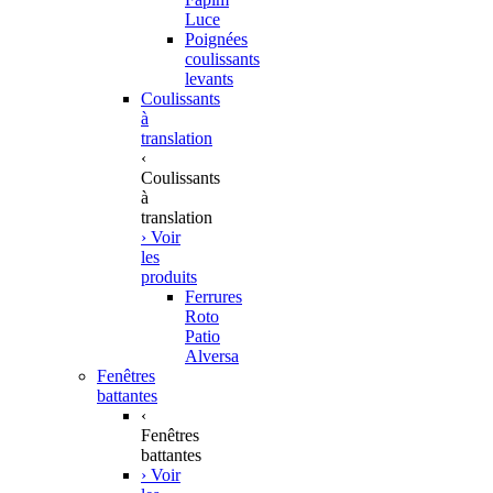
Luce
Poignées
coulissants
levants
Coulissants
à
translation
‹
Coulissants
à
translation
› Voir
les
produits
Ferrures
Roto
Patio
Alversa
Fenêtres
battantes
‹
Fenêtres
battantes
› Voir