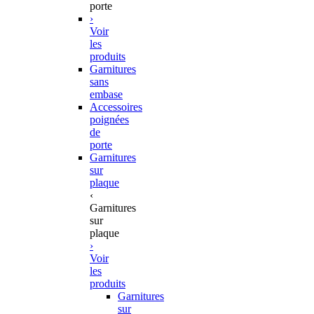
porte
›
Voir
les
produits
Garnitures
sans
embase
Accessoires
poignées
de
porte
Garnitures
sur
plaque
‹
Garnitures
sur
plaque
›
Voir
les
produits
Garnitures
sur