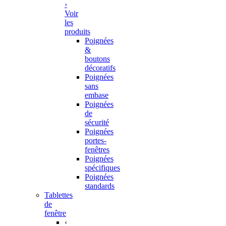
›
Voir
les
produits
Poignées
&
boutons
décoratifs
Poignées
sans
embase
Poignées
de
sécurité
Poignées
portes-
fenêtres
Poignées
spécifiques
Poignées
standards
Tablettes
de
fenêtre
‹