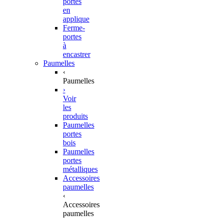
portes
en
applique
Ferme-
portes
à
encastrer
Paumelles
‹
Paumelles
›
Voir
les
produits
Paumelles
portes
bois
Paumelles
portes
métalliques
Accessoires
paumelles
‹
Accessoires
paumelles