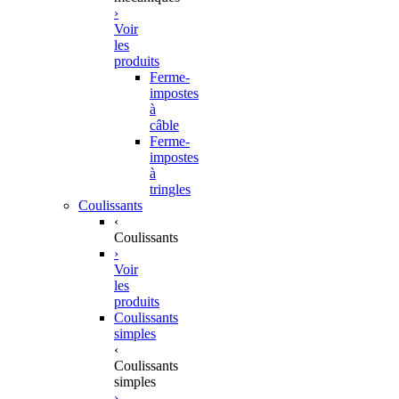
›
Voir
les
produits
Ferme-
impostes
à
câble
Ferme-
impostes
à
tringles
Coulissants
‹
Coulissants
›
Voir
les
produits
Coulissants
simples
‹
Coulissants
simples
›