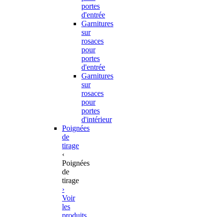
portes
d'entrée
Garnitures
sur
rosaces
pour
portes
d'entrée
Garnitures
sur
rosaces
pour
portes
d'intérieur
Poignées
de
tirage
‹
Poignées
de
tirage
›
Voir
les
produits