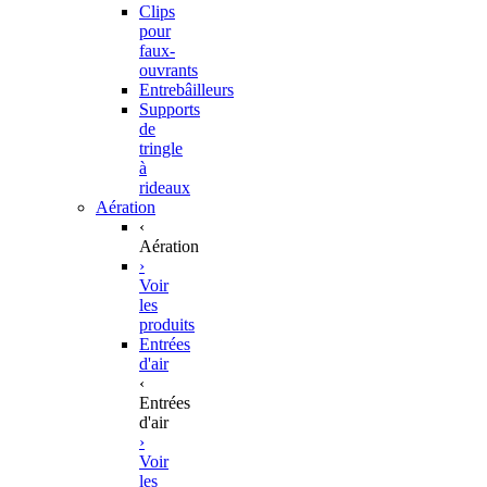
Clips
pour
faux-
ouvrants
Entrebâilleurs
Supports
de
tringle
à
rideaux
Aération
‹
Aération
›
Voir
les
produits
Entrées
d'air
‹
Entrées
d'air
›
Voir
les