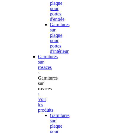
plaque
pour
portes
d'entrée
Garnitures
sur
plaque
pour
portes
d'intérieur
Garnitures
sur
rosaces
‹
Garnitures
sur
rosaces
›
Voir
les
produits
Garnitures
sur
plaque
pour