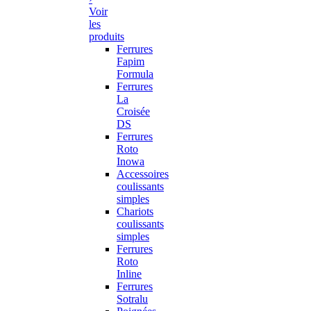
Voir
les
produits
Ferrures
Fapim
Formula
Ferrures
La
Croisée
DS
Ferrures
Roto
Inowa
Accessoires
coulissants
simples
Chariots
coulissants
simples
Ferrures
Roto
Inline
Ferrures
Sotralu