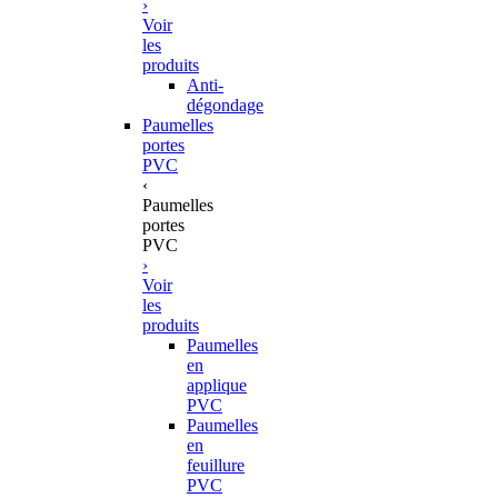
›
Voir
les
produits
Anti-
dégondage
Paumelles
portes
PVC
‹
Paumelles
portes
PVC
›
Voir
les
produits
Paumelles
en
applique
PVC
Paumelles
en
feuillure
PVC