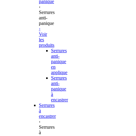
panique
‹
Serrures
anti-
panique
›
Voir
les
produits
Serrures
anti-
panique
en
applique
Serrures
anti-
panique
à
encastrer
Serrures
à
encastrer
‹
Serrures
à