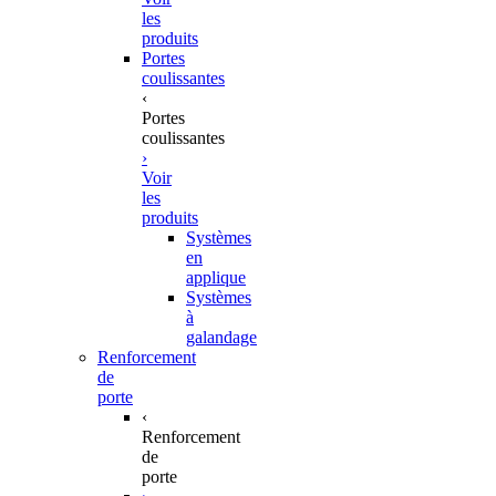
les
produits
Portes
coulissantes
‹
Portes
coulissantes
›
Voir
les
produits
Systèmes
en
applique
Systèmes
à
galandage
Renforcement
de
porte
‹
Renforcement
de
porte