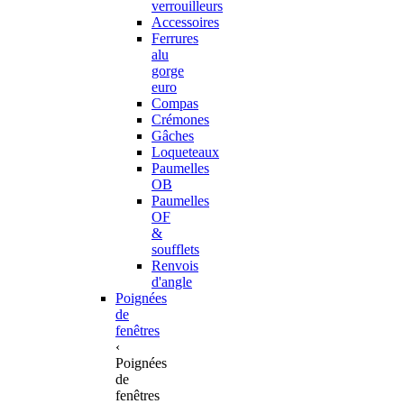
verrouilleurs
Accessoires
Ferrures
alu
gorge
euro
Compas
Crémones
Gâches
Loqueteaux
Paumelles
OB
Paumelles
OF
&
soufflets
Renvois
d'angle
Poignées
de
fenêtres
‹
Poignées
de
fenêtres