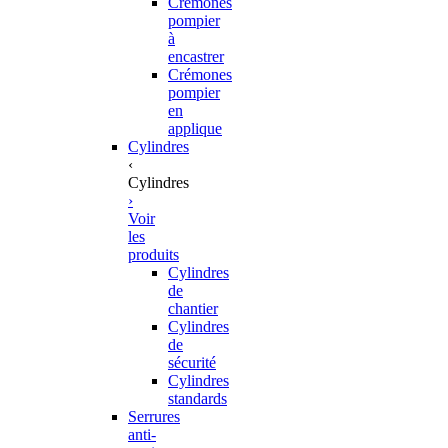
Crémones
pompier
à
encastrer
Crémones
pompier
en
applique
Cylindres
‹
Cylindres
›
Voir
les
produits
Cylindres
de
chantier
Cylindres
de
sécurité
Cylindres
standards
Serrures
anti-