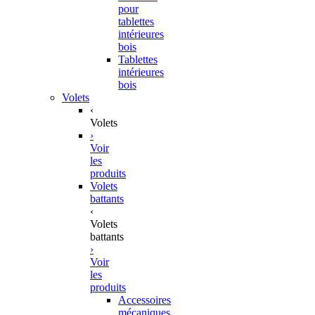
pour
tablettes
intérieures
bois
Tablettes
intérieures
bois
Volets
‹
Volets
›
Voir
les
produits
Volets
battants
‹
Volets
battants
›
Voir
les
produits
Accessoires
mécaniques