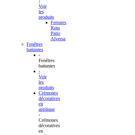
›
Voir
les
produits
Ferrures
Roto
Patio
Alversa
Fenêtres
battantes
‹
Fenêtres
battantes
›
Voir
les
produits
Crémones
décoratives
en
applique
‹
Crémones
décoratives
en