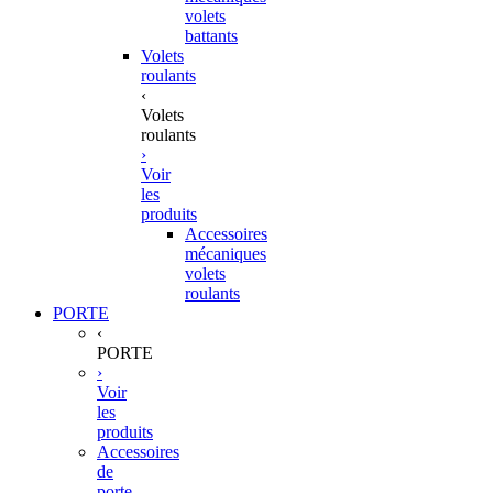
volets
battants
Volets
roulants
‹
Volets
roulants
›
Voir
les
produits
Accessoires
mécaniques
volets
roulants
PORTE
‹
PORTE
›
Voir
les
produits
Accessoires
de
porte