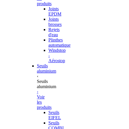
produits
Joints
EPDM
Joints
brosses
Rejets
d'eau
Plinthes
automatique
Windstop
-
Aérostop
Seuils
aluminium
‹
Seuils
aluminium
›
Voir
les
produits
Seuils
EIFEL
Seuils
COMBI