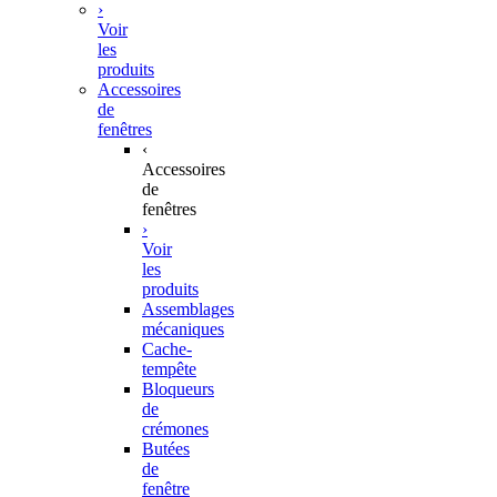
›
Voir
les
produits
Accessoires
de
fenêtres
‹
Accessoires
de
fenêtres
›
Voir
les
produits
Assemblages
mécaniques
Cache-
tempête
Bloqueurs
de
crémones
Butées
de
fenêtre