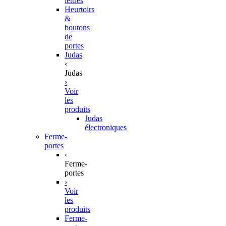
lettres
Heurtoirs
&
boutons
de
portes
Judas
‹
Judas
›
Voir
les
produits
Judas
électroniques
Ferme-
portes
‹
Ferme-
portes
›
Voir
les
produits
Ferme-