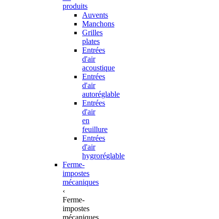
produits
Auvents
Manchons
Grilles
plates
Entrées
d'air
acoustique
Entrées
d'air
autoréglable
Entrées
d'air
en
feuillure
Entrées
d'air
hygroréglable
Ferme-
impostes
mécaniques
‹
Ferme-
impostes
mécaniques