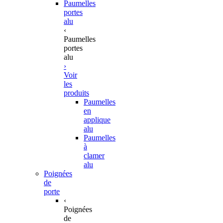
Paumelles
portes
alu
‹
Paumelles
portes
alu
›
Voir
les
produits
Paumelles
en
applique
alu
Paumelles
à
clamer
alu
Poignées
de
porte
‹
Poignées
de