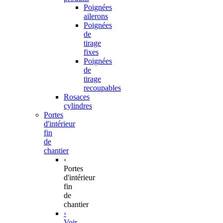
Poignées
ailerons
Poignées
de
tirage
fixes
Poignées
de
tirage
recoupables
Rosaces
cylindres
Portes
d'intérieur
fin
de
chantier
‹
Portes
d'intérieur
fin
de
chantier
›
Voir