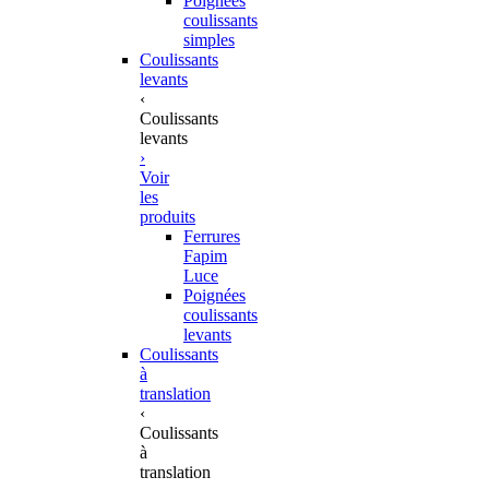
Poignées
coulissants
simples
Coulissants
levants
‹
Coulissants
levants
›
Voir
les
produits
Ferrures
Fapim
Luce
Poignées
coulissants
levants
Coulissants
à
translation
‹
Coulissants
à
translation