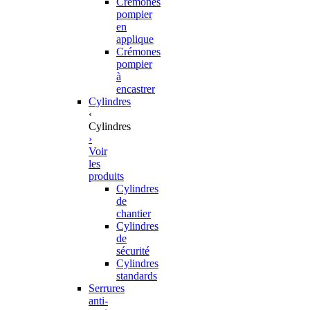
Crémones
pompier
en
applique
Crémones
pompier
à
encastrer
Cylindres
‹
Cylindres
›
Voir
les
produits
Cylindres
de
chantier
Cylindres
de
sécurité
Cylindres
standards
Serrures
anti-