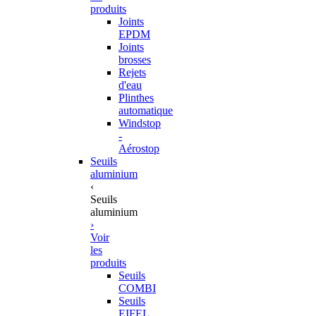
produits
Joints
EPDM
Joints
brosses
Rejets
d'eau
Plinthes
automatique
Windstop
-
Aérostop
Seuils
aluminium
‹
Seuils
aluminium
›
Voir
les
produits
Seuils
COMBI
Seuils
EIFEL