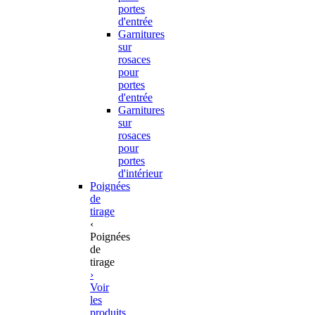
portes
d'entrée
Garnitures
sur
rosaces
pour
portes
d'entrée
Garnitures
sur
rosaces
pour
portes
d'intérieur
Poignées
de
tirage
‹
Poignées
de
tirage
›
Voir
les
produits