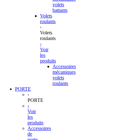
volets
battants
Volets
roulants
‹
Volets
roulants
›
Voir
les
produits
Accessoires
mécaniques
volets
roulants
PORTE
‹
PORTE
›
Voir
les
produits
Accessoires
de
porte