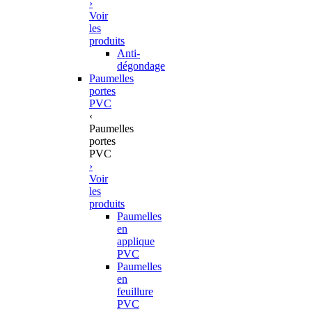
›
Voir
les
produits
Anti-
dégondage
Paumelles
portes
PVC
‹
Paumelles
portes
PVC
›
Voir
les
produits
Paumelles
en
applique
PVC
Paumelles
en
feuillure
PVC