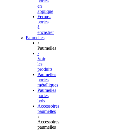
portes
en
applique
Ferme-
portes
à
encastrer
Paumelles
‹
Paumelles
›
Voir
les
produits
Paumelles
portes
métalliques
Paumelles
portes
bois
Accessoires
paumelles
‹
Accessoires
paumelles