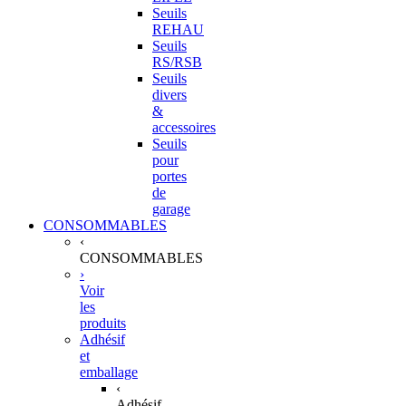
Seuils
REHAU
Seuils
RS/RSB
Seuils
divers
&
accessoires
Seuils
pour
portes
de
garage
CONSOMMABLES
‹
CONSOMMABLES
›
Voir
les
produits
Adhésif
et
emballage
‹
Adhésif