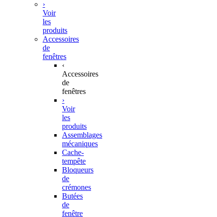
›
Voir
les
produits
Accessoires
de
fenêtres
‹
Accessoires
de
fenêtres
›
Voir
les
produits
Assemblages
mécaniques
Cache-
tempête
Bloqueurs
de
crémones
Butées
de
fenêtre