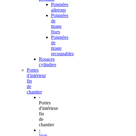
Poignées
ailerons
Poignées
de
tirage
fixes
Poignées
de
tirage
recoupables
Rosaces
cylindres
Portes
d'intérieur
fin
de
chantier
‹
Portes
d'intérieur
fin
de
chantier
›
Voir