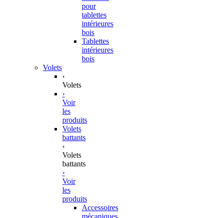
pour
tablettes
intérieures
bois
Tablettes
intérieures
bois
Volets
‹
Volets
›
Voir
les
produits
Volets
battants
‹
Volets
battants
›
Voir
les
produits
Accessoires
mécaniques