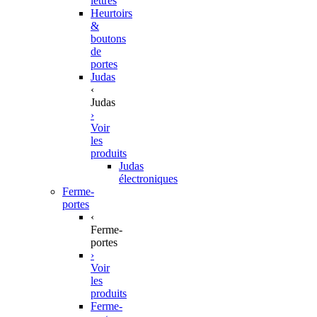
lettres
Heurtoirs
&
boutons
de
portes
Judas
‹
Judas
›
Voir
les
produits
Judas
électroniques
Ferme-
portes
‹
Ferme-
portes
›
Voir
les
produits
Ferme-