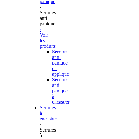
panique
‹
Serrures
anti-
panique
›
Voir
les
produits
Serrures
anti-
panique
en
applique
Serrures
anti-
panique
à
encastrer
Serrures
à
encastrer
‹
Serrures
à