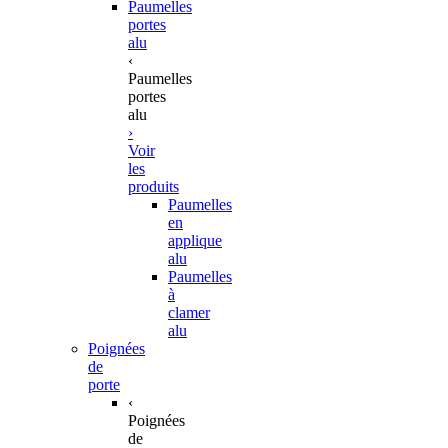
Paumelles
portes
alu
‹
Paumelles
portes
alu
›
Voir
les
produits
Paumelles
en
applique
alu
Paumelles
à
clamer
alu
Poignées
de
porte
‹
Poignées
de