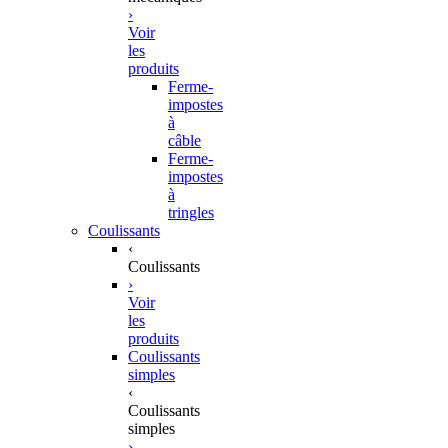
›
Voir
les
produits
Ferme-
impostes
à
câble
Ferme-
impostes
à
tringles
Coulissants
‹
Coulissants
›
Voir
les
produits
Coulissants
simples
‹
Coulissants
simples
›