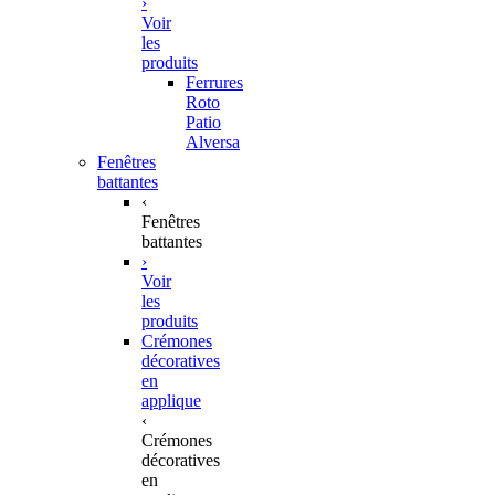
›
Voir
les
produits
Ferrures
Roto
Patio
Alversa
Fenêtres
battantes
‹
Fenêtres
battantes
›
Voir
les
produits
Crémones
décoratives
en
applique
‹
Crémones
décoratives
en