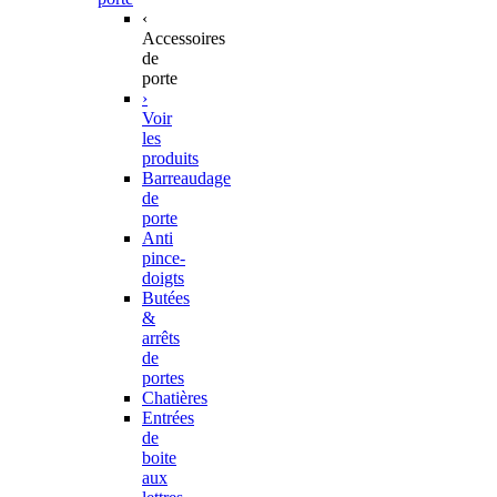
‹
Accessoires
de
porte
›
Voir
les
produits
Barreaudage
de
porte
Anti
pince-
doigts
Butées
&
arrêts
de
portes
Chatières
Entrées
de
boite
aux