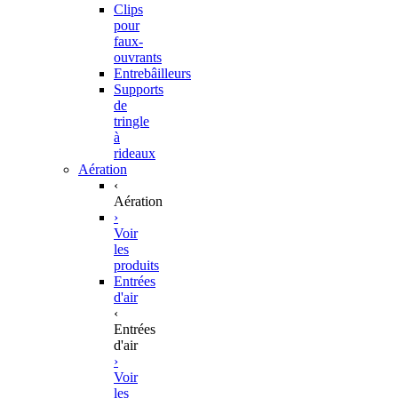
Clips
pour
faux-
ouvrants
Entrebâilleurs
Supports
de
tringle
à
rideaux
Aération
‹
Aération
›
Voir
les
produits
Entrées
d'air
‹
Entrées
d'air
›
Voir
les