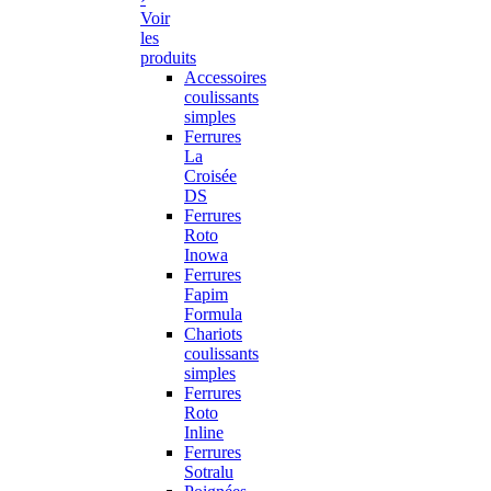
Voir
les
produits
Accessoires
coulissants
simples
Ferrures
La
Croisée
DS
Ferrures
Roto
Inowa
Ferrures
Fapim
Formula
Chariots
coulissants
simples
Ferrures
Roto
Inline
Ferrures
Sotralu