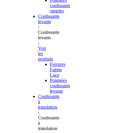
Poignées
coulissants
simples
Coulissants
levants
‹
Coulissants
levants
›
Voir
les
produits
Ferrures
Fapim
Luce
Poignées
coulissants
levants
Coulissants
à
translation
‹
Coulissants
à
translation