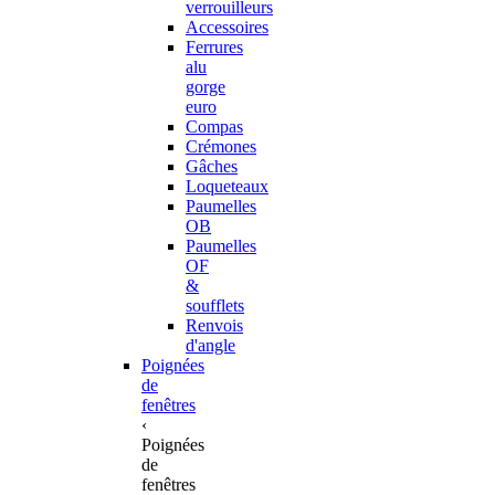
verrouilleurs
Accessoires
Ferrures
alu
gorge
euro
Compas
Crémones
Gâches
Loqueteaux
Paumelles
OB
Paumelles
OF
&
soufflets
Renvois
d'angle
Poignées
de
fenêtres
‹
Poignées
de
fenêtres