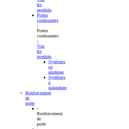
les
produits
Portes
coulissantes
‹
Portes
coulissantes
›
Voir
les
produits
Systèmes
en
applique
Systèmes
à
galandage
Renforcement
de
porte
‹
Renforcement
de
porte