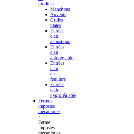
produits
Manchons
Auvents
Grilles
plates
Entrées
d'air
acoustique
Entrées
d'air
autoréglable
Entrées
d'air
en
feuillure
Entrées
d'air
hygroréglable
Ferme-
impostes
mécaniques
‹
Ferme-
impostes
mécaniques