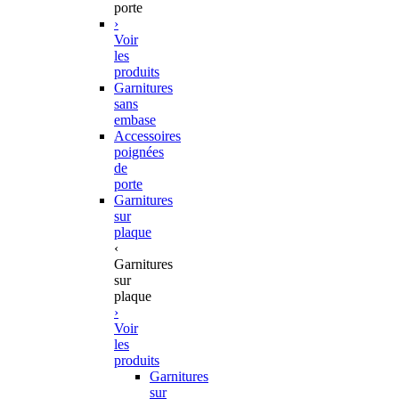
porte
›
Voir
les
produits
Garnitures
sans
embase
Accessoires
poignées
de
porte
Garnitures
sur
plaque
‹
Garnitures
sur
plaque
›
Voir
les
produits
Garnitures
sur