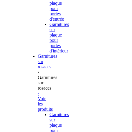
plaque
pour
portes
d'entrée
Garnitures
sur
plaque
pour
portes
d'intérieur
Garnitures
sur
rosaces
‹
Garnitures
sur
rosaces
›
Voir
les
produits
Garnitures
sur
plaque
pour