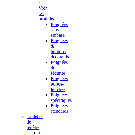
›
Voir
les
produits
Poignées
sans
embase
Poignées
&
boutons
décoratifs
Poignées
de
sécurité
Poignées
portes-
fenêtres
Poignées
spécifiques
Poignées
standards
Tablettes
de
fenêtre
‹