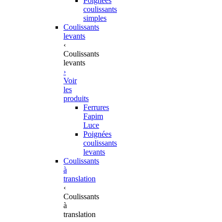
Poignées
coulissants
simples
Coulissants
levants
‹
Coulissants
levants
›
Voir
les
produits
Ferrures
Fapim
Luce
Poignées
coulissants
levants
Coulissants
à
translation
‹
Coulissants
à
translation