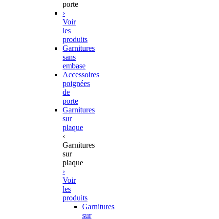
porte
›
Voir
les
produits
Garnitures
sans
embase
Accessoires
poignées
de
porte
Garnitures
sur
plaque
‹
Garnitures
sur
plaque
›
Voir
les
produits
Garnitures
sur