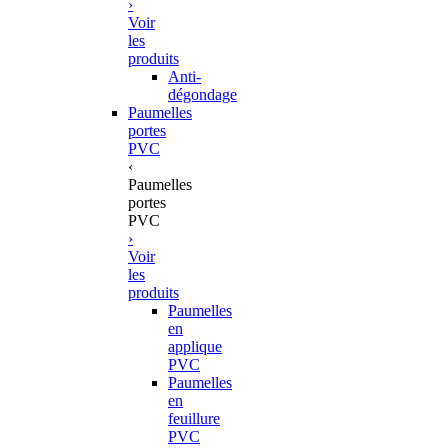
›
Voir
les
produits
Anti-
dégondage
Paumelles
portes
PVC
‹
Paumelles
portes
PVC
›
Voir
les
produits
Paumelles
en
applique
PVC
Paumelles
en
feuillure
PVC