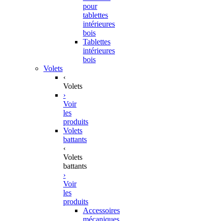
pour
tablettes
intérieures
bois
Tablettes
intérieures
bois
Volets
‹
Volets
›
Voir
les
produits
Volets
battants
‹
Volets
battants
›
Voir
les
produits
Accessoires
mécaniques