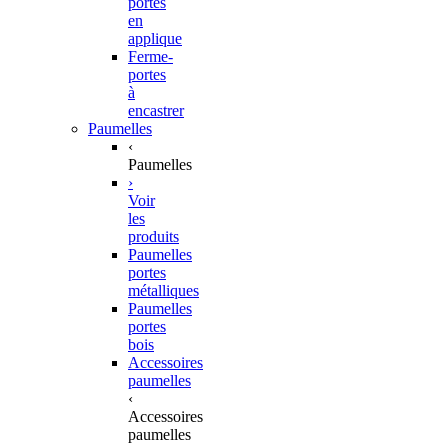
portes
en
applique
Ferme-
portes
à
encastrer
Paumelles
‹
Paumelles
›
Voir
les
produits
Paumelles
portes
métalliques
Paumelles
portes
bois
Accessoires
paumelles
‹
Accessoires
paumelles