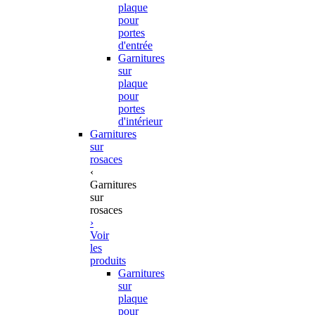
plaque
pour
portes
d'entrée
Garnitures
sur
plaque
pour
portes
d'intérieur
Garnitures
sur
rosaces
‹
Garnitures
sur
rosaces
›
Voir
les
produits
Garnitures
sur
plaque
pour