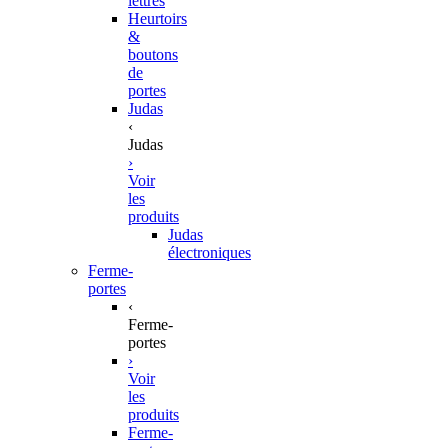
lettres
Heurtoirs
&
boutons
de
portes
Judas
‹
Judas
›
Voir
les
produits
Judas
électroniques
Ferme-
portes
‹
Ferme-
portes
›
Voir
les
produits
Ferme-