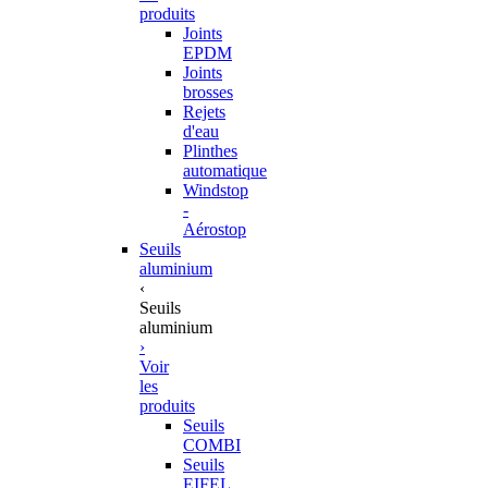
produits
Joints
EPDM
Joints
brosses
Rejets
d'eau
Plinthes
automatique
Windstop
-
Aérostop
Seuils
aluminium
‹
Seuils
aluminium
›
Voir
les
produits
Seuils
COMBI
Seuils
EIFEL