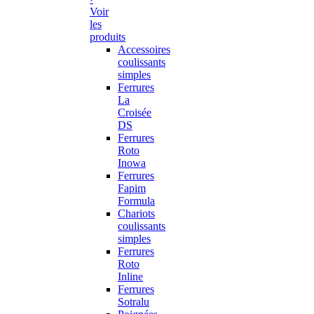
Voir
les
produits
Accessoires
coulissants
simples
Ferrures
La
Croisée
DS
Ferrures
Roto
Inowa
Ferrures
Fapim
Formula
Chariots
coulissants
simples
Ferrures
Roto
Inline
Ferrures
Sotralu