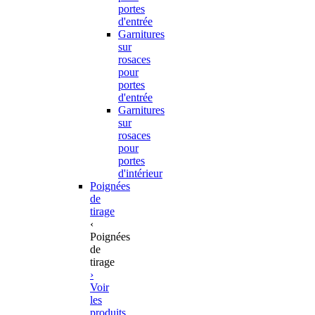
portes
d'entrée
Garnitures
sur
rosaces
pour
portes
d'entrée
Garnitures
sur
rosaces
pour
portes
d'intérieur
Poignées
de
tirage
‹
Poignées
de
tirage
›
Voir
les
produits