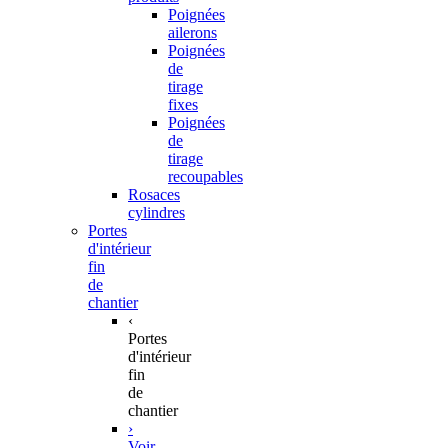
Poignées
ailerons
Poignées
de
tirage
fixes
Poignées
de
tirage
recoupables
Rosaces
cylindres
Portes
d'intérieur
fin
de
chantier
‹
Portes
d'intérieur
fin
de
chantier
›
Voir