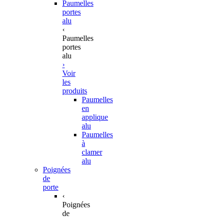
Paumelles
portes
alu
‹
Paumelles
portes
alu
›
Voir
les
produits
Paumelles
en
applique
alu
Paumelles
à
clamer
alu
Poignées
de
porte
‹
Poignées
de