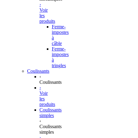
›
Voir
les
produits
Ferme-
impostes
à
câble
Ferme-
impostes
à
tringles
Coulissants
‹
Coulissants
›
Voir
les
produits
Coulissants
simples
‹
Coulissants
simples
›