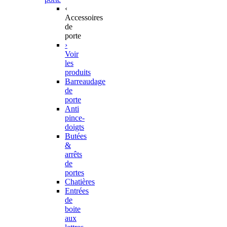
‹
Accessoires
de
porte
›
Voir
les
produits
Barreaudage
de
porte
Anti
pince-
doigts
Butées
&
arrêts
de
portes
Chatières
Entrées
de
boite
aux