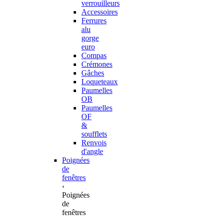
verrouilleurs
Accessoires
Ferrures
alu
gorge
euro
Compas
Crémones
Gâches
Loqueteaux
Paumelles
OB
Paumelles
OF
&
soufflets
Renvois
d'angle
Poignées
de
fenêtres
‹
Poignées
de
fenêtres