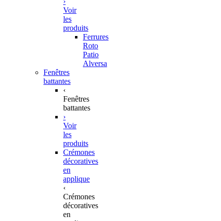
›
Voir
les
produits
Ferrures
Roto
Patio
Alversa
Fenêtres
battantes
‹
Fenêtres
battantes
›
Voir
les
produits
Crémones
décoratives
en
applique
‹
Crémones
décoratives
en