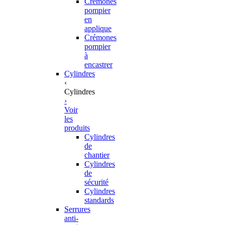
Crémones
pompier
en
applique
Crémones
pompier
à
encastrer
Cylindres
‹
Cylindres
›
Voir
les
produits
Cylindres
de
chantier
Cylindres
de
sécurité
Cylindres
standards
Serrures
anti-