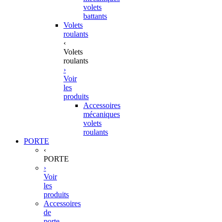
volets
battants
Volets
roulants
‹
Volets
roulants
›
Voir
les
produits
Accessoires
mécaniques
volets
roulants
PORTE
‹
PORTE
›
Voir
les
produits
Accessoires
de
porte