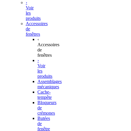
›
Voir
les
produits
Accessoires
de
fenêtres
‹
Accessoires
de
fenêtres
›
Voir
les
produits
Assemblages
mécaniques
Cache-
tempête
Bloqueurs
de
crémones
Butées
de
fenêtre