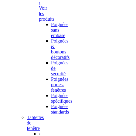
›
Voir
les
produits
Poignées
sans
embase
Poignées
&
boutons
décoratifs
Poignées
de
sécurité
Poignées
portes-
fenêtres
Poignées
spécifiques
Poignées
standards
Tablettes
de
fenêtre
‹