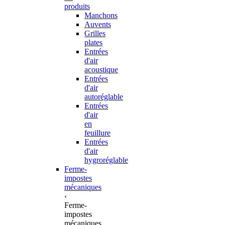
produits
Manchons
Auvents
Grilles
plates
Entrées
d'air
acoustique
Entrées
d'air
autoréglable
Entrées
d'air
en
feuillure
Entrées
d'air
hygroréglable
Ferme-
impostes
mécaniques
‹
Ferme-
impostes
mécaniques