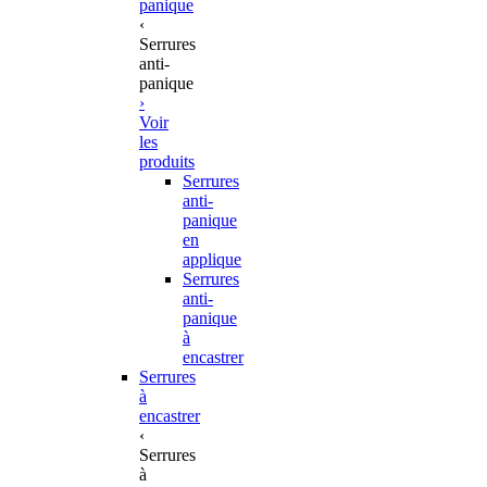
panique
‹
Serrures
anti-
panique
›
Voir
les
produits
Serrures
anti-
panique
en
applique
Serrures
anti-
panique
à
encastrer
Serrures
à
encastrer
‹
Serrures
à