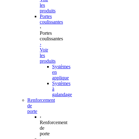
les
produits
Portes
coulissantes
‹
Portes
coulissantes
›
Voir
les
produits
Systèmes
en
applique
Systèmes
à
galandage
Renforcement
de
porte
‹
Renforcement
de
porte