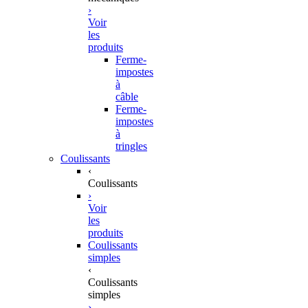
›
Voir
les
produits
Ferme-
impostes
à
câble
Ferme-
impostes
à
tringles
Coulissants
‹
Coulissants
›
Voir
les
produits
Coulissants
simples
‹
Coulissants
simples
›