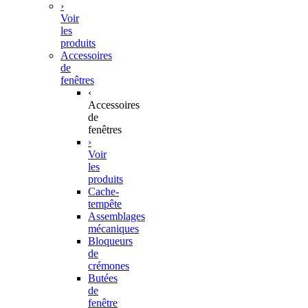
›
Voir
les
produits
Accessoires
de
fenêtres
‹
Accessoires
de
fenêtres
›
Voir
les
produits
Cache-
tempête
Assemblages
mécaniques
Bloqueurs
de
crémones
Butées
de
fenêtre