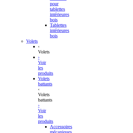
pour
tablettes
intérieures
bois
Tablettes
intérieures
bois
Volets
‹
Volets
›
Voir
les
produits
Volets
battants
‹
Volets
battants
›
Voir
les
produits
Accessoires
mécaniques