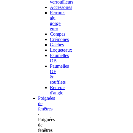
verrouilleurs
Accessoires
Ferrures
alu
gorge
euro
Compas
Crémones
Gâches
Loqueteaux
Paumelles
OB
Paumelles
OF
&
soufflets
Renvois
d'angle
Poignées
de
fenêtres
‹
Poignées
de
fenêtres