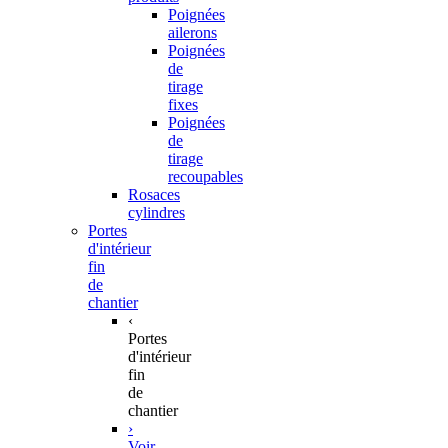
Poignées
ailerons
Poignées
de
tirage
fixes
Poignées
de
tirage
recoupables
Rosaces
cylindres
Portes
d'intérieur
fin
de
chantier
‹
Portes
d'intérieur
fin
de
chantier
›
Voir