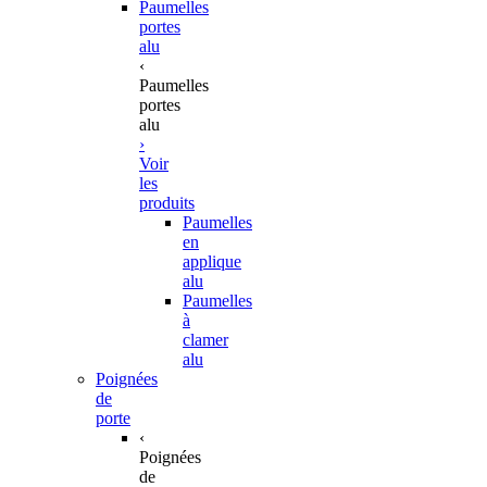
Paumelles
portes
alu
‹
Paumelles
portes
alu
›
Voir
les
produits
Paumelles
en
applique
alu
Paumelles
à
clamer
alu
Poignées
de
porte
‹
Poignées
de