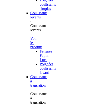
Poignées
coulissants
simples
Coulissants
levants
‹
Coulissants
levants
›
Voir
les
produits
Ferrures
Fapim
Luce
Poignées
coulissants
levants
Coulissants
à
translation
‹
Coulissants
à
translation