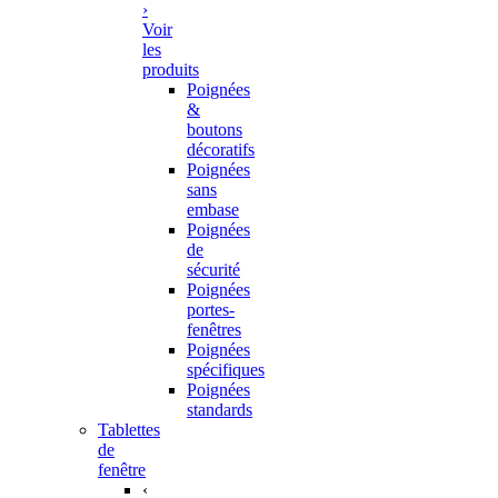
›
Voir
les
produits
Poignées
&
boutons
décoratifs
Poignées
sans
embase
Poignées
de
sécurité
Poignées
portes-
fenêtres
Poignées
spécifiques
Poignées
standards
Tablettes
de
fenêtre
‹