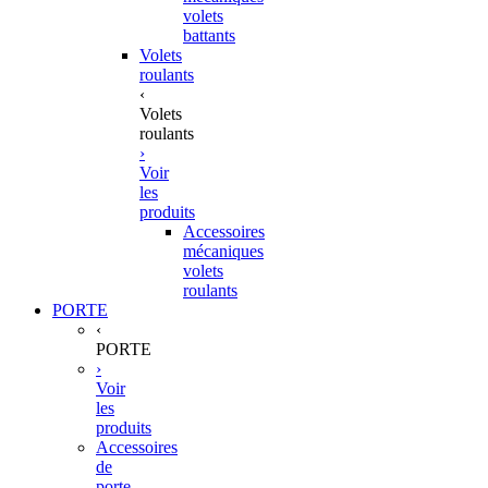
volets
battants
Volets
roulants
‹
Volets
roulants
›
Voir
les
produits
Accessoires
mécaniques
volets
roulants
PORTE
‹
PORTE
›
Voir
les
produits
Accessoires
de
porte