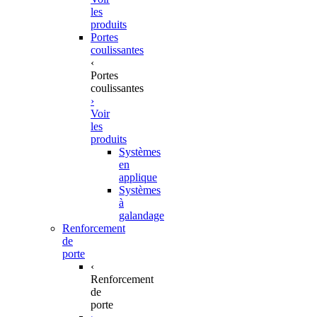
les
produits
Portes
coulissantes
‹
Portes
coulissantes
›
Voir
les
produits
Systèmes
en
applique
Systèmes
à
galandage
Renforcement
de
porte
‹
Renforcement
de
porte