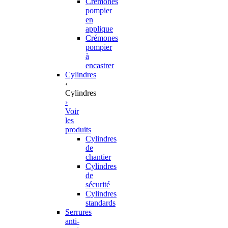
Crémones
pompier
en
applique
Crémones
pompier
à
encastrer
Cylindres
‹
Cylindres
›
Voir
les
produits
Cylindres
de
chantier
Cylindres
de
sécurité
Cylindres
standards
Serrures
anti-