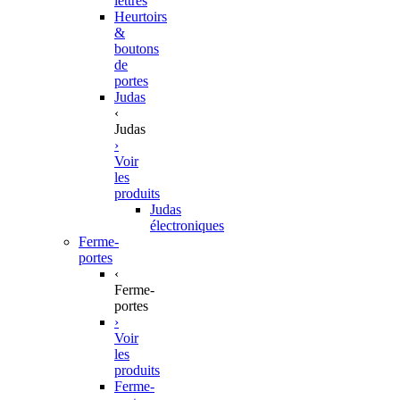
lettres
Heurtoirs
&
boutons
de
portes
Judas
‹
Judas
›
Voir
les
produits
Judas
électroniques
Ferme-
portes
‹
Ferme-
portes
›
Voir
les
produits
Ferme-