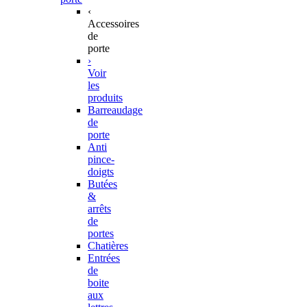
‹
Accessoires
de
porte
›
Voir
les
produits
Barreaudage
de
porte
Anti
pince-
doigts
Butées
&
arrêts
de
portes
Chatières
Entrées
de
boite
aux