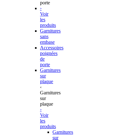
porte
›
Voir
les
produits
Garnitures
sans
embase
Accessoires
poignées
de
porte
Garnitures
sur
plaque
‹
Garnitures
sur
plaque
›
Voir
les
produits
Garnitures
sur