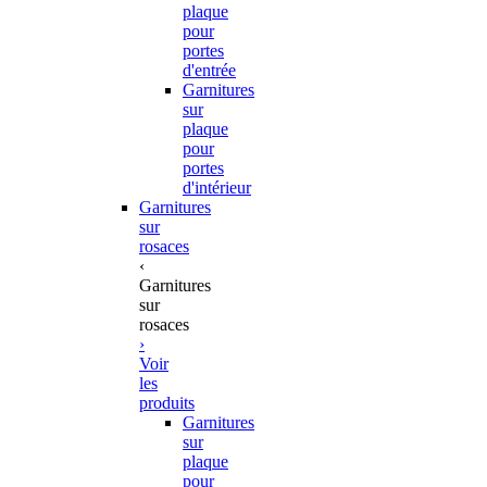
plaque
pour
portes
d'entrée
Garnitures
sur
plaque
pour
portes
d'intérieur
Garnitures
sur
rosaces
‹
Garnitures
sur
rosaces
›
Voir
les
produits
Garnitures
sur
plaque
pour