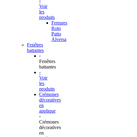
›
Voir
les
produits
Ferrures
Roto
Patio
Alversa
Fenêtres
battantes
‹
Fenêtres
battantes
›
Voir
les
produits
Crémones
décoratives
en
applique
‹
Crémones
décoratives
en