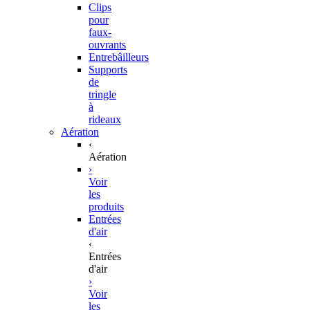
Clips
pour
faux-
ouvrants
Entrebâilleurs
Supports
de
tringle
à
rideaux
Aération
‹
Aération
›
Voir
les
produits
Entrées
d'air
‹
Entrées
d'air
›
Voir
les