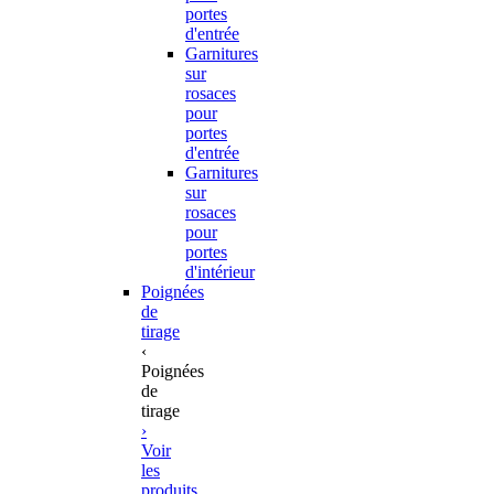
portes
d'entrée
Garnitures
sur
rosaces
pour
portes
d'entrée
Garnitures
sur
rosaces
pour
portes
d'intérieur
Poignées
de
tirage
‹
Poignées
de
tirage
›
Voir
les
produits