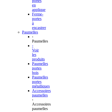
portes
en
applique
Ferme-
portes
à
encastrer
Paumelles
‹
Paumelles
›
Voir
les
produits
Paumelles
portes
bois
Paumelles
portes
métalliques
Accessoires
paumelles
‹
Accessoires
paumelles