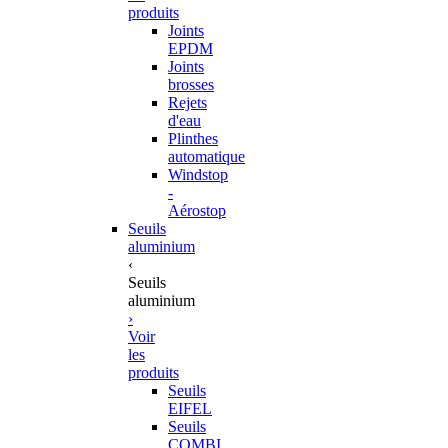
produits
Joints
EPDM
Joints
brosses
Rejets
d'eau
Plinthes
automatique
Windstop
-
Aérostop
Seuils
aluminium
‹
Seuils
aluminium
›
Voir
les
produits
Seuils
EIFEL
Seuils
COMBI