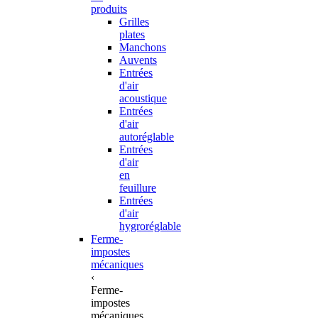
produits
Grilles
plates
Manchons
Auvents
Entrées
d'air
acoustique
Entrées
d'air
autoréglable
Entrées
d'air
en
feuillure
Entrées
d'air
hygroréglable
Ferme-
impostes
mécaniques
‹
Ferme-
impostes
mécaniques