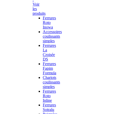
Voir
les
produits
Ferrures
Roto
Inowa
Accessoires
coulissants
simples
Ferrures
La
Croisée
DS
Ferrures
Fapim
Formula
Chariots
coulissants
simples
Ferrures
Roto
Inline
Ferrures
Sotralu