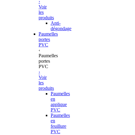
›
Voir
les
produits
Anti-
dégondage
Paumelles
portes
PVC
‹
Paumelles
portes
PVC
›
Voir
les
produits
Paumelles
en
applique
PVC
Paumelles
en
feuillure
PVC