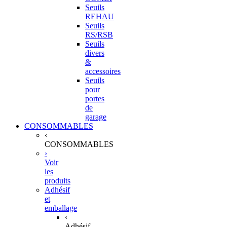
Seuils
REHAU
Seuils
RS/RSB
Seuils
divers
&
accessoires
Seuils
pour
portes
de
garage
CONSOMMABLES
‹
CONSOMMABLES
›
Voir
les
produits
Adhésif
et
emballage
‹
Adhésif