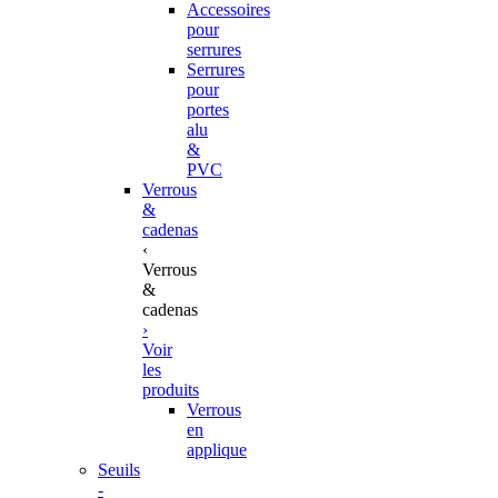
Accessoires
pour
serrures
Serrures
pour
portes
alu
&
PVC
Verrous
&
cadenas
‹
Verrous
&
cadenas
›
Voir
les
produits
Verrous
en
applique
Seuils
-