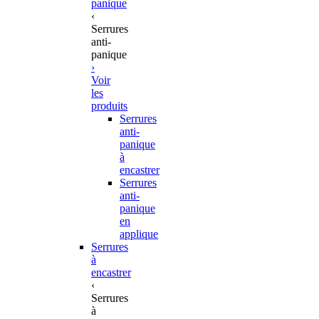
panique
‹
Serrures
anti-
panique
›
Voir
les
produits
Serrures
anti-
panique
à
encastrer
Serrures
anti-
panique
en
applique
Serrures
à
encastrer
‹
Serrures
à