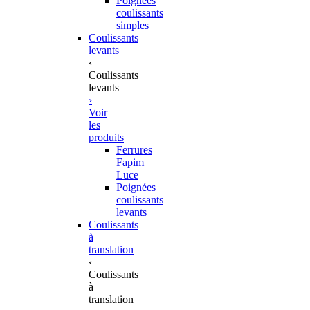
Poignées
coulissants
simples
Coulissants
levants
‹
Coulissants
levants
›
Voir
les
produits
Ferrures
Fapim
Luce
Poignées
coulissants
levants
Coulissants
à
translation
‹
Coulissants
à
translation