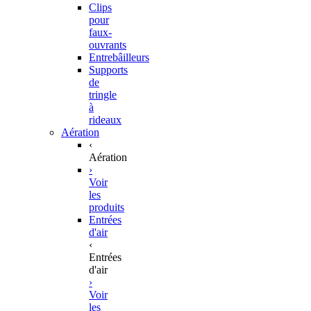
Clips
pour
faux-
ouvrants
Entrebâilleurs
Supports
de
tringle
à
rideaux
Aération
‹
Aération
›
Voir
les
produits
Entrées
d'air
‹
Entrées
d'air
›
Voir
les