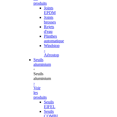
produits
Joints
EPDM
Joints
brosses
Rejets
d'eau
Plinthes
automatique
Windstop
-
Aérostop
Seuils
aluminium
‹
Seuils
aluminium
›
Voir
les
produits
Seuils
EIFEL
Seuils
COMBI