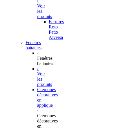
›
Voir
les
produits
Ferrures
Roto
Patio
Alversa
Fenêtres
battantes
‹
Fenêtres
battantes
›
Voir
les
produits
Crémones
décoratives
en
applique
‹
Crémones
décoratives
en