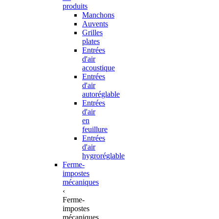
produits
Manchons
Auvents
Grilles
plates
Entrées
d'air
acoustique
Entrées
d'air
autoréglable
Entrées
d'air
en
feuillure
Entrées
d'air
hygroréglable
Ferme-
impostes
mécaniques
‹
Ferme-
impostes
mécaniques