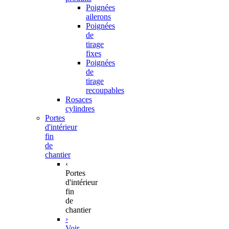
Poignées
ailerons
Poignées
de
tirage
fixes
Poignées
de
tirage
recoupables
Rosaces
cylindres
Portes
d'intérieur
fin
de
chantier
‹
Portes
d'intérieur
fin
de
chantier
›
Voir