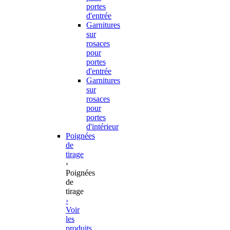
portes
d'entrée
Garnitures
sur
rosaces
pour
portes
d'entrée
Garnitures
sur
rosaces
pour
portes
d'intérieur
Poignées
de
tirage
‹
Poignées
de
tirage
›
Voir
les
produits