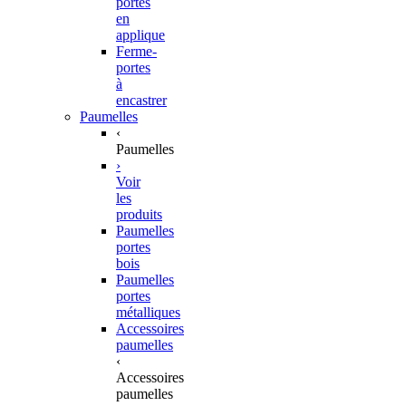
portes
en
applique
Ferme-
portes
à
encastrer
Paumelles
‹
Paumelles
›
Voir
les
produits
Paumelles
portes
bois
Paumelles
portes
métalliques
Accessoires
paumelles
‹
Accessoires
paumelles