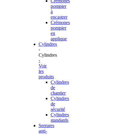
Crémones
pompier
à
encastrer
Crémones
pompier
en
applique
Cylindres
‹
Cylindres
›
Voir
les
produits
Cylindres
de
chantier
Cylindres
de
sécurité
Cylindres
standards
Serrures
anti-