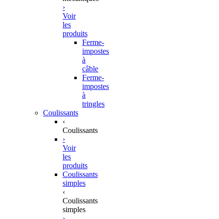
›
Voir
les
produits
Ferme-
impostes
à
câble
Ferme-
impostes
à
tringles
Coulissants
‹
Coulissants
›
Voir
les
produits
Coulissants
simples
‹
Coulissants
simples
›