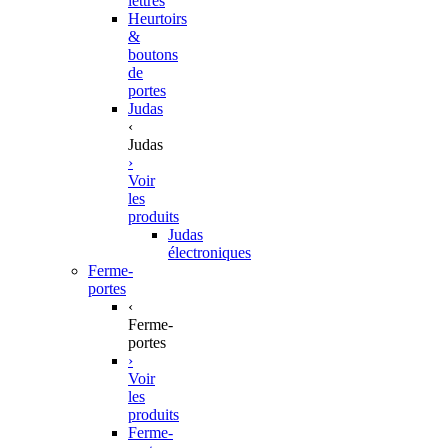
lettres
Heurtoirs
&
boutons
de
portes
Judas
‹
Judas
›
Voir
les
produits
Judas
électroniques
Ferme-
portes
‹
Ferme-
portes
›
Voir
les
produits
Ferme-