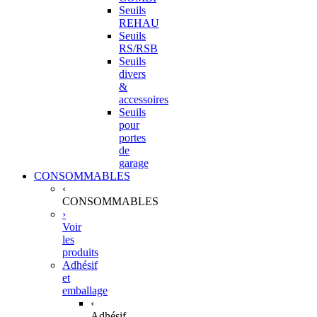
Seuils
REHAU
Seuils
RS/RSB
Seuils
divers
&
accessoires
Seuils
pour
portes
de
garage
CONSOMMABLES
‹
CONSOMMABLES
›
Voir
les
produits
Adhésif
et
emballage
‹
Adhésif