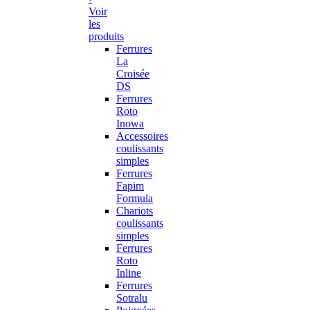
Voir
les
produits
Ferrures
La
Croisée
DS
Ferrures
Roto
Inowa
Accessoires
coulissants
simples
Ferrures
Fapim
Formula
Chariots
coulissants
simples
Ferrures
Roto
Inline
Ferrures
Sotralu