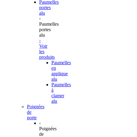
Paumelles
portes
alu
‹
Paumelles
portes
alu
›
Voir
les
produits
Paumelles
en
applique
alu
Paumelles
à
clamer
alu
Poignées
de
porte
‹
Poignées
de