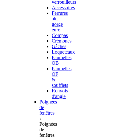
verrouilleurs
Accessoires
Ferrures
alu
gorge
euro
Compas
Crémones
Gâches
Loqueteaux
Paumelles
OB
Paumelles
OF
&
soufflets
Renvois
d'angle
Poignées
de
fenêtres
‹
Poignées
de
fenêtres