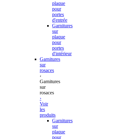
plaque
pour
portes
d'entrée
Garnitures
sur
plaque
pour
portes
d'intérieur
Garnitures
sur
rosaces
‹
Garnitures
sur
rosaces
›
Voir
les
produits
Garnitures
sur
plaque
pour