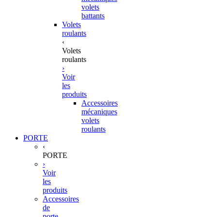
volets
battants
Volets
roulants
‹
Volets
roulants
›
Voir
les
produits
Accessoires
mécaniques
volets
roulants
PORTE
‹
PORTE
›
Voir
les
produits
Accessoires
de
porte