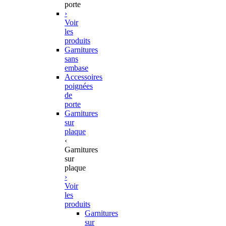
porte
›
Voir
les
produits
Garnitures
sans
embase
Accessoires
poignées
de
porte
Garnitures
sur
plaque
‹
Garnitures
sur
plaque
›
Voir
les
produits
Garnitures
sur