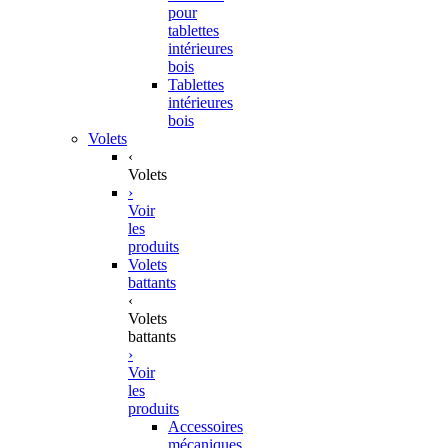
pour
tablettes
intérieures
bois
Tablettes
intérieures
bois
Volets
‹
Volets
›
Voir
les
produits
Volets
battants
‹
Volets
battants
›
Voir
les
produits
Accessoires
mécaniques