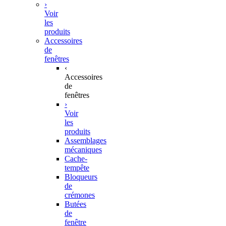
›
Voir
les
produits
Accessoires
de
fenêtres
‹
Accessoires
de
fenêtres
›
Voir
les
produits
Assemblages
mécaniques
Cache-
tempête
Bloqueurs
de
crémones
Butées
de
fenêtre