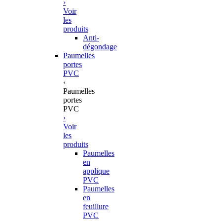
›
Voir
les
produits
Anti-
dégondage
Paumelles
portes
PVC
‹
Paumelles
portes
PVC
›
Voir
les
produits
Paumelles
en
applique
PVC
Paumelles
en
feuillure
PVC