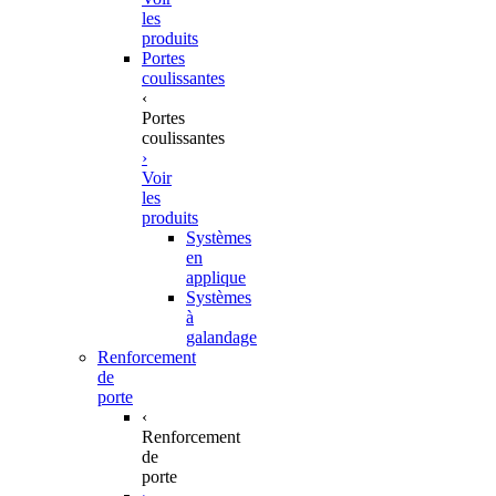
les
produits
Portes
coulissantes
‹
Portes
coulissantes
›
Voir
les
produits
Systèmes
en
applique
Systèmes
à
galandage
Renforcement
de
porte
‹
Renforcement
de
porte