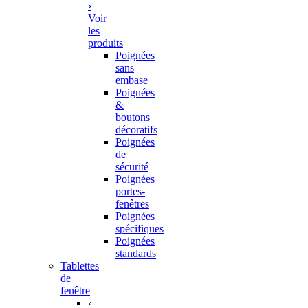
›
Voir
les
produits
Poignées
sans
embase
Poignées
&
boutons
décoratifs
Poignées
de
sécurité
Poignées
portes-
fenêtres
Poignées
spécifiques
Poignées
standards
Tablettes
de
fenêtre
‹