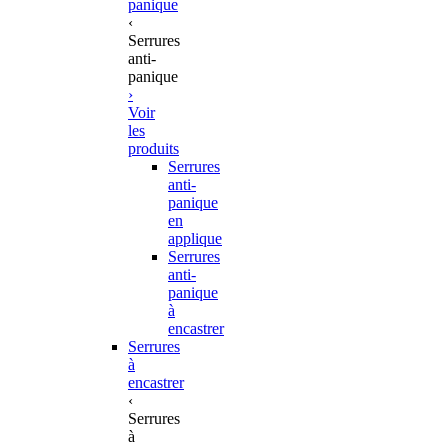
panique
‹
Serrures
anti-
panique
›
Voir
les
produits
Serrures
anti-
panique
en
applique
Serrures
anti-
panique
à
encastrer
Serrures
à
encastrer
‹
Serrures
à