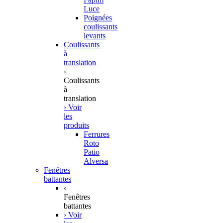
Luce
Poignées
coulissants
levants
Coulissants
à
translation
‹
Coulissants
à
translation
› Voir
les
produits
Ferrures
Roto
Patio
Alversa
Fenêtres
battantes
‹
Fenêtres
battantes
› Voir