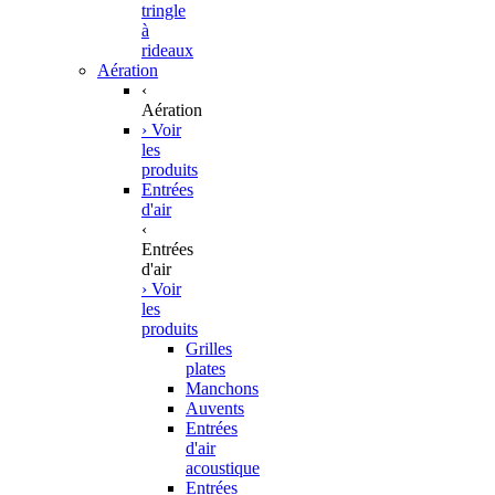
tringle
à
rideaux
Aération
‹
Aération
› Voir
les
produits
Entrées
d'air
‹
Entrées
d'air
› Voir
les
produits
Grilles
plates
Manchons
Auvents
Entrées
d'air
acoustique
Entrées