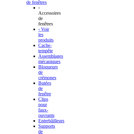
de fenêtres
‹
Accessoires
de
fenêtres
› Voir
les
produits
Cache-
tempête
Assemblages
mécaniques
Bloqueurs
de
crémones
Butées
de
fenêtre
Clips
pour
faux-
ouvrants
Entrebâilleurs
Supports
de