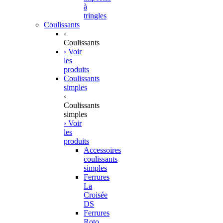
à
tringles
Coulissants
‹
Coulissants
› Voir
les
produits
Coulissants
simples
‹
Coulissants
simples
› Voir
les
produits
Accessoires
coulissants
simples
Ferrures
La
Croisée
DS
Ferrures
Roto