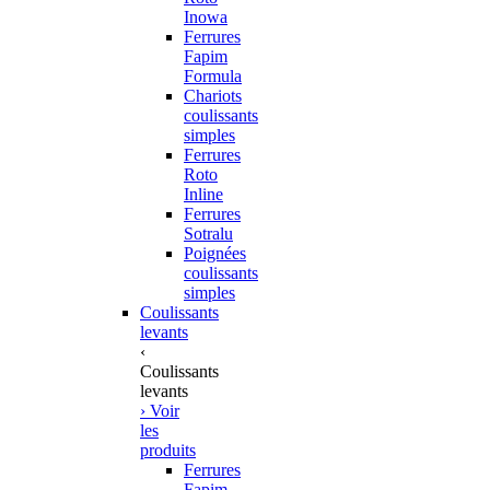
Inowa
Ferrures
Fapim
Formula
Chariots
coulissants
simples
Ferrures
Roto
Inline
Ferrures
Sotralu
Poignées
coulissants
simples
Coulissants
levants
‹
Coulissants
levants
› Voir
les
produits
Ferrures
Fapim