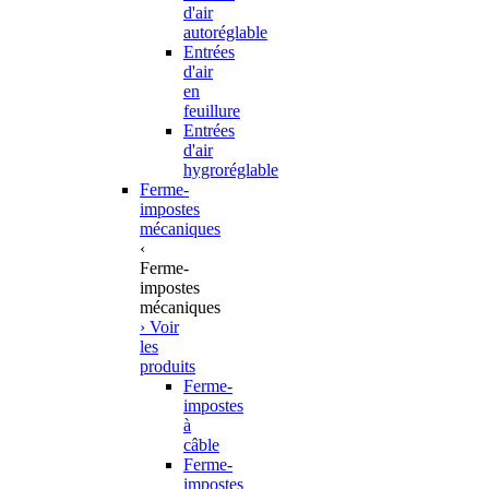
d'air
autoréglable
Entrées
d'air
en
feuillure
Entrées
d'air
hygroréglable
Ferme-
impostes
mécaniques
‹
Ferme-
impostes
mécaniques
› Voir
les
produits
Ferme-
impostes
à
câble
Ferme-
impostes