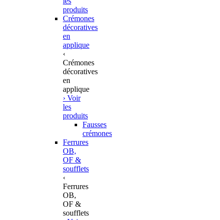
les
produits
Crémones
décoratives
en
applique
‹
Crémones
décoratives
en
applique
› Voir
les
produits
Fausses
crémones
Ferrures
OB,
OF &
soufflets
‹
Ferrures
OB,
OF &
soufflets