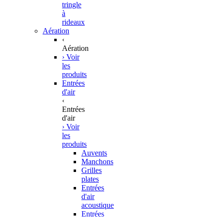
tringle
à
rideaux
Aération
‹
Aération
› Voir
les
produits
Entrées
d'air
‹
Entrées
d'air
› Voir
les
produits
Auvents
Manchons
Grilles
plates
Entrées
d'air
acoustique
Entrées