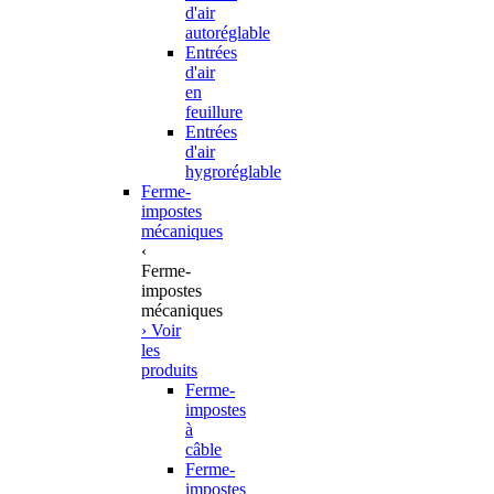
d'air
autoréglable
Entrées
d'air
en
feuillure
Entrées
d'air
hygroréglable
Ferme-
impostes
mécaniques
‹
Ferme-
impostes
mécaniques
› Voir
les
produits
Ferme-
impostes
à
câble
Ferme-
impostes