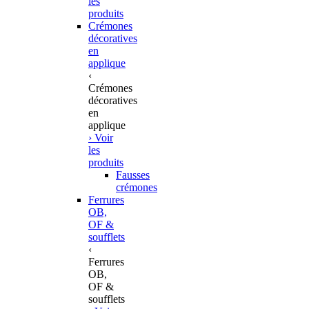
les
produits
Crémones
décoratives
en
applique
‹
Crémones
décoratives
en
applique
› Voir
les
produits
Fausses
crémones
Ferrures
OB,
OF &
soufflets
‹
Ferrures
OB,
OF &
soufflets