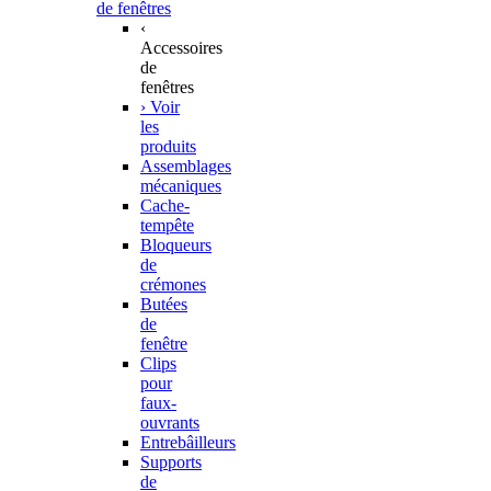
de fenêtres
‹
Accessoires
de
fenêtres
› Voir
les
produits
Assemblages
mécaniques
Cache-
tempête
Bloqueurs
de
crémones
Butées
de
fenêtre
Clips
pour
faux-
ouvrants
Entrebâilleurs
Supports
de