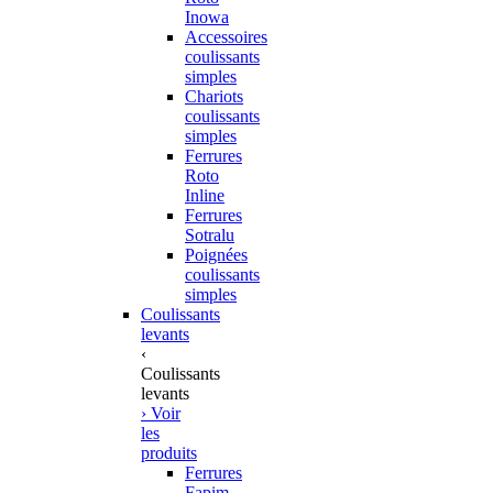
Inowa
Accessoires
coulissants
simples
Chariots
coulissants
simples
Ferrures
Roto
Inline
Ferrures
Sotralu
Poignées
coulissants
simples
Coulissants
levants
‹
Coulissants
levants
› Voir
les
produits
Ferrures
Fapim