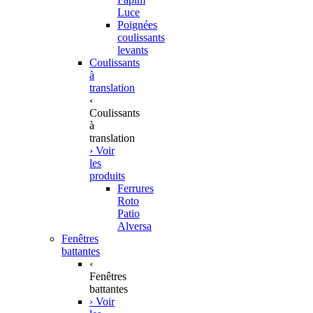
Luce
Poignées
coulissants
levants
Coulissants
à
translation
‹
Coulissants
à
translation
› Voir
les
produits
Ferrures
Roto
Patio
Alversa
Fenêtres
battantes
‹
Fenêtres
battantes
› Voir