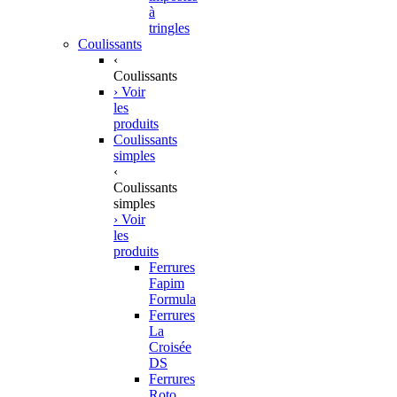
à
tringles
Coulissants
‹
Coulissants
› Voir
les
produits
Coulissants
simples
‹
Coulissants
simples
› Voir
les
produits
Ferrures
Fapim
Formula
Ferrures
La
Croisée
DS
Ferrures
Roto